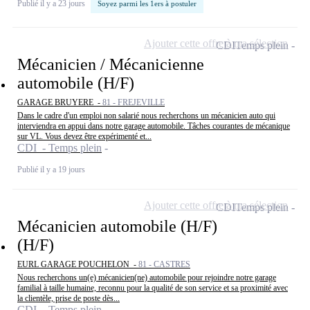
Publié il y a 23 jours
Soyez parmi les 1ers à postuler
Ajouter cette offre à ma sélection
CDI
Temps plein
Mécanicien / Mécanicienne
automobile (H/F)
GARAGE BRUYERE -
81 - FREJEVILLE
Dans le cadre d'un emploi non salarié nous recherchons un mécanicien auto qui
interviendra en appui dans notre garage automobile. Tâches courantes de mécanique
sur VL. Vous devez être expérimenté et...
CDI - Temps plein
Publié il y a 19 jours
Ajouter cette offre à ma sélection
CDI
Temps plein
Mécanicien automobile (H/F)
(H/F)
EURL GARAGE POUCHELON -
81 - CASTRES
Nous recherchons un(e) mécanicien(ne) automobile pour rejoindre notre garage
familial à taille humaine, reconnu pour la qualité de son service et sa proximité avec
la clientèle, prise de poste dès...
CDI - Temps plein