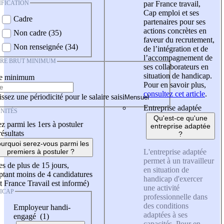
IFICATION
par France travail,
Cap emploi et ses
Cadre
partenaires pour ses
actions concrètes en
Non cadre (35)
faveur du recrutement,
Non renseignée (34)
de l’intégration et de
l’accompagnement de
IRE BRUT MINIMUM
ses collaborateurs en
situation de handicap.
re minimum
Pour en savoir plus,
consultez cet article
.
ssez une périodicité pour le salaire saisi
Entreprise adaptée
NITÉS
Qu'est-ce qu'une
z parmi les 1ers à postuler
entreprise adaptée
résultats
?
urquoi serez-vous parmi les
L'entreprise adaptée
premiers à postuler ?
permet à un travailleur
es de plus de 15 jours,
en situation de
tant moins de 4 candidatures
handicap d'exercer
t France Travail est informé)
une activité
ICAP
professionnelle dans
des conditions
Employeur handi-
adaptées à ses
engagé (1)
capacités. Pour en