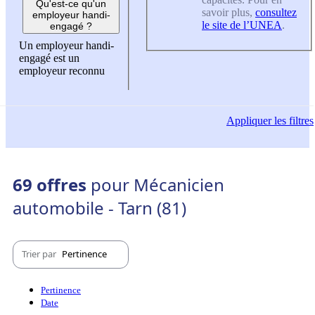
Qu'est-ce qu'un
savoir plus,
consultez
employeur handi-
le site de l’UNEA
.
engagé ?
Un employeur handi-
engagé est un
employeur reconnu
Appliquer
les filtres
69 offres
pour Mécanicien
automobile - Tarn (81)
Trier par
Pertinence
Pertinence
Date