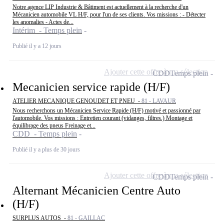
Notre agence LIP Industrie & Bâtiment est actuellement à la recherche d'un
Mécanicien automobile VL H/F, pour l'un de ses clients. Vos missions : - Détecter
les anomalies - Actes de...
Intérim - Temps plein
Publié il y a 12 jours
Ajouter cette offre à ma sélection
CDD
Temps plein
Mecanicien service rapide (H/F)
ATELIER MECANIQUE GENOUDET ET PNEU -
81 - LAVAUR
Nous recherchons un Mécanicien Service Rapide (H/F) motivé et passionné par
l'automobile. Vos missions : Entretien courant (vidanges, filtres.) Montage et
équilibrage des pneus Freinage et...
CDD - Temps plein
Publié il y a plus de 30 jours
Ajouter cette offre à ma sélection
CDD
Temps plein
Alternant Mécanicien Centre Auto
(H/F)
SURPLUS AUTOS -
81 - GAILLAC