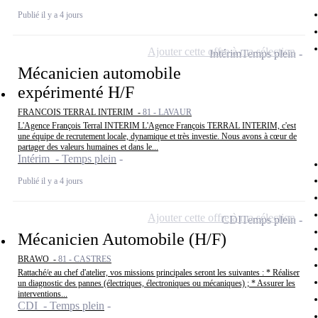
Publié il y a 4 jours
Ajouter cette offre à ma sélection
Intérim
Temps plein
Mécanicien automobile
expérimenté H/F
FRANCOIS TERRAL INTERIM -
81 - LAVAUR
L'Agence François Terral INTERIM L'Agence François TERRAL INTERIM, c'est
une équipe de recrutement locale, dynamique et très investie. Nous avons à cœur de
partager des valeurs humaines et dans le...
Intérim - Temps plein
Publié il y a 4 jours
Ajouter cette offre à ma sélection
CDI
Temps plein
Mécanicien Automobile (H/F)
BRAWO -
81 - CASTRES
Rattaché/e au chef d'atelier, vos missions principales seront les suivantes : * Réaliser
un diagnostic des pannes (électriques, électroniques ou mécaniques) ; * Assurer les
interventions...
CDI - Temps plein