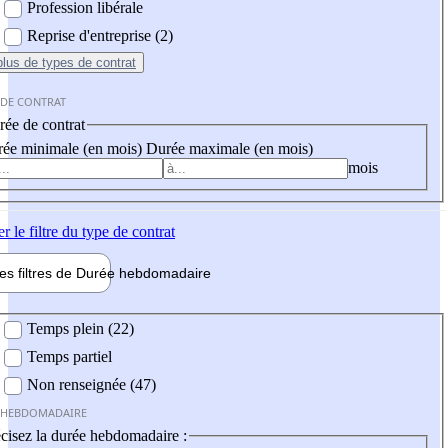
Profession libérale
Reprise d'entreprise (2)
plus
de types de contrat
 DE CONTRAT
ée de contrat
ée minimale (en mois)
Durée maximale (en mois)
mois
er
le filtre du type de contrat
les filtres de
Durée hebdo
madaire
 hebdomadaire
Temps plein (22)
Temps partiel
Non renseignée (47)
 HEBDOMADAIRE
cisez la durée hebdomadaire :