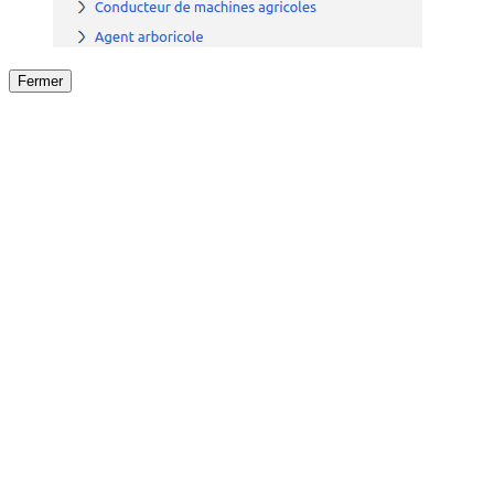
Fermer
Fermer
le détail de l'offre
/
Offre
sur
Offre précéden