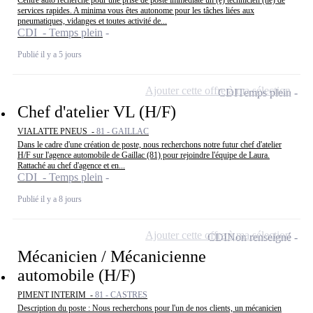
services rapides. A minima vous êtes autonome pour les tâches liées aux
pneumatiques, vidanges et toutes activité de...
CDI - Temps plein
Publié il y a 5 jours
Ajouter cette offre à ma sélection
CDI
Temps plein
Chef d'atelier VL (H/F)
VIALATTE PNEUS -
81 - GAILLAC
Dans le cadre d'une création de poste, nous recherchons notre futur chef d'atelier
H/F sur l'agence automobile de Gaillac (81) pour rejoindre l'équipe de Laura.
Rattaché au chef d'agence et en...
CDI - Temps plein
Publié il y a 8 jours
Ajouter cette offre à ma sélection
CDI
Non renseigné
Mécanicien / Mécanicienne
automobile (H/F)
PIMENT INTERIM -
81 - CASTRES
Description du poste : Nous recherchons pour l'un de nos clients, un mécanicien