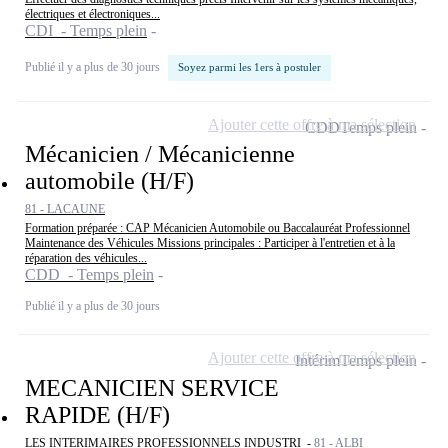
électriques et électroniques...
CDI - Temps plein
Publié il y a plus de 30 jours
Soyez parmi les 1ers à postuler
Ajouter cette offre à ma sélection
CDD
Temps plein
Mécanicien / Mécanicienne
automobile (H/F)
81 - LACAUNE
Formation préparée : CAP Mécanicien Automobile ou Baccalauréat Professionnel
Maintenance des Véhicules Missions principales : Participer à l'entretien et à la
réparation des véhicules...
CDD - Temps plein
Publié il y a plus de 30 jours
Ajouter cette offre à ma sélection
Intérim
Temps plein
MECANICIEN SERVICE
RAPIDE (H/F)
LES INTERIMAIRES PROFESSIONNELS INDUSTRI -
81 - ALBI