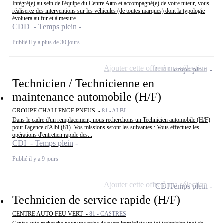
Intégré(e) au sein de l'équipe du Centre Auto et accompagné(e) de votre tuteur, vous
réaliserez des interventions sur les véhicules (de toutes marques) dont la typologie
évoluera au fur et à mesure...
CDD - Temps plein
Publié il y a plus de 30 jours
Ajouter cette offre à ma sélection
CDI
Temps plein
Technicien / Technicienne en
maintenance automobile (H/F)
GROUPE CHALLENGE PNEUS -
81 - ALBI
Dans le cadre d'un remplacement, nous recherchons un Technicien automobile (H/F)
pour l'agence d'Albi (81). Vos missions seront les suivantes : Vous effectuez les
opérations d'entretien rapide des...
CDI - Temps plein
Publié il y a 9 jours
Ajouter cette offre à ma sélection
CDI
Temps plein
Technicien de service rapide (H/F)
CENTRE AUTO FEU VERT -
81 - CASTRES
Centre auto recherche pour une prise de poste immédiate un (e) technicien (ne) de