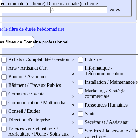
ée minimale (en heure)
Durée maximale (en heure)
heures
er
le filtre de durée hebdomadaire
les filtres de
Domaine pro
fessionnel
ne professionel
Achats / Comptabilité / Gestion
Industrie
Arts / Artisanat d'art
Informatique /
Télécommunication
Banque / Assurance
Installation / Maintenance 
Bâtiment / Travaux Publics
Marketing / Stratégie
Commerce / Vente
commerciale
Communication / Multimédia
Ressources Humaines
Conseil / Etudes
Santé
Direction d'entreprise
Secrétariat / Assistanat
Espaces verts et naturels /
Services à la personne / à l
Agriculture / Pêche / Soins aux
collectivité