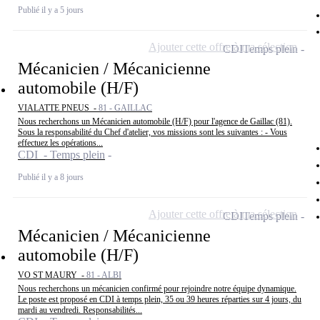
Publié il y a 5 jours
Ajouter cette offre à ma sélection
CDI
Temps plein
Mécanicien / Mécanicienne
automobile (H/F)
VIALATTE PNEUS -
81 - GAILLAC
Nous recherchons un Mécanicien automobile (H/F) pour l'agence de Gaillac (81).
Sous la responsabilité du Chef d'atelier, vos missions sont les suivantes : - Vous
effectuez les opérations...
CDI - Temps plein
Publié il y a 8 jours
Ajouter cette offre à ma sélection
CDI
Temps plein
Mécanicien / Mécanicienne
automobile (H/F)
VO ST MAURY -
81 - ALBI
Nous recherchons un mécanicien confirmé pour rejoindre notre équipe dynamique.
Le poste est proposé en CDI à temps plein, 35 ou 39 heures réparties sur 4 jours, du
mardi au vendredi. Responsabilités...