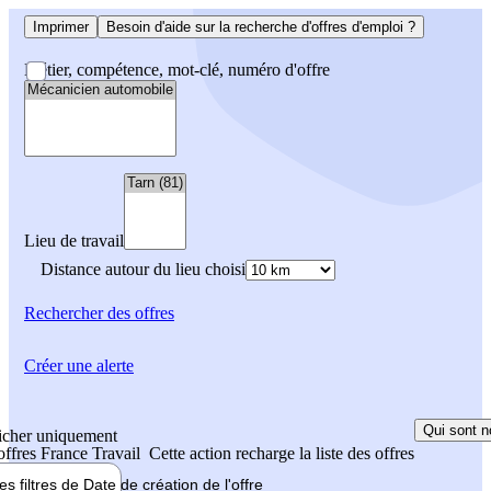
Imprimer
Besoin d'aide sur la recherche d'offres d'emploi ?
Métier, compétence, mot-clé, numéro d'offre
Lieu de travail
Distance autour du lieu choisi
Rechercher
des offres
Créer une alerte
Qui sont n
icher uniquement
 offres France Travail
Cette action recharge la liste des offres
les filtres de
Date de création
de l'offre