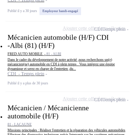
Publié il y a 30 jours
Employeur handi-engagé
Ajouter cette offre à ma sélection
CDI
Temps plein
Mécanicien automobile (H/F) CDI
-Albi (81) (H/F)
FRED AUTO MOBILE -
81 - ALBI
Dans le cadre du développement de notre activité ,nous recherchons un(e)
mécanicien(ne) automobile en CDI à plein temps . Vous intégrez une équipe
dynamique et serez en charge de l'entretien ,du...
CDI - Temps plein
Publié il y a plus de 30 jours
Ajouter cette offre à ma sélection
CDI
Temps plein
Mécanicien / Mécanicienne
automobile (H/F)
81 - LACAUNE
Missions principales : Réaliser l'entretien et la réparation des véhicules automobiles
Effectuer des diagnostics techniques précis Intervenir sur les systèmes mécaniques,