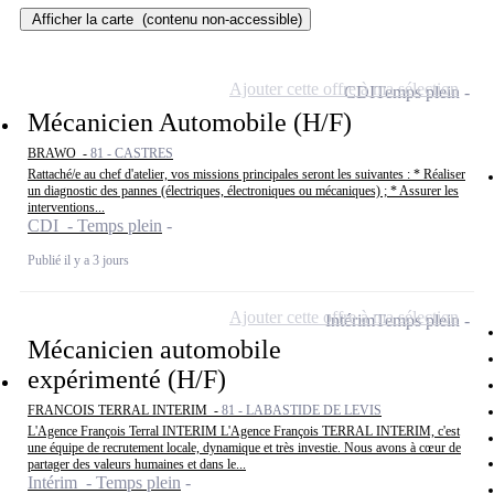
Afficher la carte
(contenu non-accessible)
Ajouter cette offre à ma sélection
CDI
Temps plein
Mécanicien Automobile (H/F)
BRAWO -
81 - CASTRES
Rattaché/e au chef d'atelier, vos missions principales seront les suivantes : * Réaliser
un diagnostic des pannes (électriques, électroniques ou mécaniques) ; * Assurer les
interventions...
CDI - Temps plein
Publié il y a 3 jours
Ajouter cette offre à ma sélection
Intérim
Temps plein
Mécanicien automobile
expérimenté (H/F)
FRANCOIS TERRAL INTERIM -
81 - LABASTIDE DE LEVIS
L'Agence François Terral INTERIM L'Agence François TERRAL INTERIM, c'est
une équipe de recrutement locale, dynamique et très investie. Nous avons à cœur de
partager des valeurs humaines et dans le...
Intérim - Temps plein