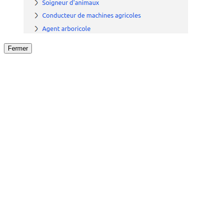
Fermer
Fermer
le détail de l'offre
/
Offre
sur
Offre précéden