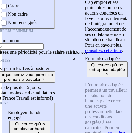
Cap emploi et ses
Cadre
partenaires pour ses
actions concrètes en
Non cadre
faveur du recrutement,
Non renseignée
de l’intégration et de
l’accompagnement de
IRE BRUT MINIMUM
ses collaborateurs en
situation de handicap.
re minimum
Pour en savoir plus,
consultez cet article
.
ssez une périodicité pour le salaire saisi
Entreprise adaptée
NITÉS
Qu'est-ce qu'une
z parmi les 1ers à postuler
entreprise adaptée
?
urquoi serez-vous parmi les
premiers à postuler ?
L'entreprise adaptée
es de plus de 15 jours,
permet à un travailleur
tant moins de 4 candidatures
en situation de
t France Travail est informé)
handicap d'exercer
ICAP
une activité
professionnelle dans
Employeur handi-
des conditions
engagé
adaptées à ses
Qu'est-ce qu'un
capacités. Pour en
employeur handi-
savoir plus,
consultez