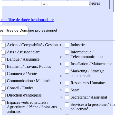
heures
er
le filtre de durée hebdomadaire
les filtres de
Domaine pro
fessionnel
ne professionel
Achats / Comptabilité / Gestion
Industrie
Arts / Artisanat d'art
Informatique /
Télécommunication
Banque / Assurance
Installation / Maintenance
Bâtiment / Travaux Publics
Marketing / Stratégie
Commerce / Vente
commerciale
Communication / Multimédia
Ressources Humaines
Conseil / Etudes
Santé
Direction d'entreprise
Secrétariat / Assistanat
Espaces verts et naturels /
Services à la personne / à l
Agriculture / Pêche / Soins aux
collectivité
animaux