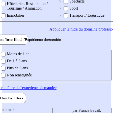
Spectacle
Hôtellerie - Restauration /
Tourisme / Animation
Sport
Immobilier
Transport / Logistique
Appliquer
le filtre du domaine professi
es filtres liés à l'
Expérience
demandée
ience demandée
Moins de 1 an
De 1 à 3 ans
Plus de 3 ans
Non renseignée
er
le filtre de l'expérience demandée
Plus De
Filtres
IFICATION
par France travail,