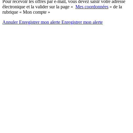
Pour recevoir les offres par e-mail, vous devez saisir votre adresse
électronique et la valider sur la page «
Mes coordonnées
» de la
rubrique « Mon compte »
Annuler
Enregistrer mon alerte
Enregistrer
mon alerte