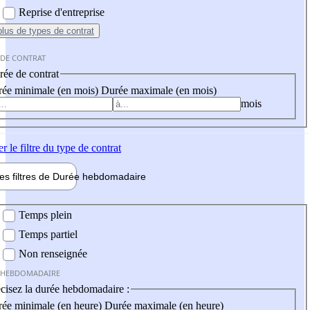
Reprise d'entreprise
plus
de types de contrat
 DE CONTRAT
ée de contrat
ée minimale (en mois)
Durée maximale (en mois)
mois
er
le filtre du type de contrat
les filtres de
Durée hebdo
madaire
 hebdomadaire
Temps plein
Temps partiel
Non renseignée
 HEBDOMADAIRE
cisez la durée hebdomadaire :
ée minimale (en heure)
Durée maximale (en heure)