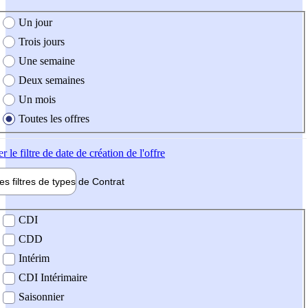
e création de l'offre
Un jour
Trois jours
Une semaine
Deux semaines
Un mois
Toutes les offres
er
le filtre de date de création de l'offre
les filtres de types de
Contrat
de contrat
CDI
CDD
Intérim
CDI Intérimaire
Saisonnier