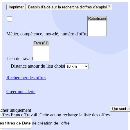
Imprimer
Besoin d'aide sur la recherche d'offres d'emploi ?
Métier, compétence, mot-clé, numéro d'offre
Lieu de travail
Distance autour du lieu choisi
Rechercher
des offres
Créer une alerte
Qui sont n
icher uniquement
 offres France Travail
Cette action recharge la liste des offres
les filtres de
Date de création
de l'offre