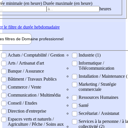
ée minimale (en heure)
Durée maximale (en heure)
heures
er
le filtre de durée hebdomadaire
les filtres de
Domaine pro
fessionnel
ne professionel
Achats / Comptabilité / Gestion
Industrie (1)
Arts / Artisanat d'art
Informatique /
Télécommunication
Banque / Assurance
Installation / Maintenance 
Bâtiment / Travaux Publics
Marketing / Stratégie
Commerce / Vente
commerciale
Communication / Multimédia
Ressources Humaines
Conseil / Etudes
Santé
Direction d'entreprise
Secrétariat / Assistanat
Espaces verts et naturels /
Services à la personne / à l
Agriculture / Pêche / Soins aux
collectivité (2)