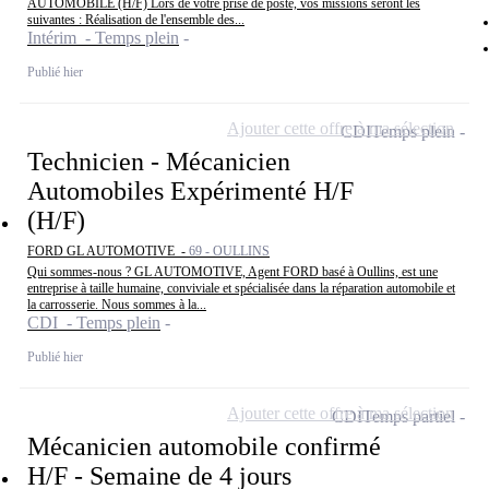
AUTOMOBILE (H/F) Lors de votre prise de poste, vos missions seront les
suivantes : Réalisation de l'ensemble des...
Intérim - Temps plein
Publié hier
Ajouter cette offre à ma sélection
CDI
Temps plein
Technicien - Mécanicien
Automobiles Expérimenté H/F
(H/F)
FORD GL AUTOMOTIVE -
69 - OULLINS
Qui sommes-nous ? GL AUTOMOTIVE, Agent FORD basé à Oullins, est une
entreprise à taille humaine, conviviale et spécialisée dans la réparation automobile et
la carrosserie. Nous sommes à la...
CDI - Temps plein
Publié hier
Ajouter cette offre à ma sélection
CDI
Temps partiel
Mécanicien automobile confirmé
H/F - Semaine de 4 jours