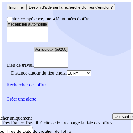
Imprimer
Besoin d'aide sur la recherche d'offres d'emploi ?
Métier, compétence, mot-clé, numéro d'offre
Lieu de travail
Distance autour du lieu choisi
Rechercher
des offres
Créer une alerte
Qui sont n
icher uniquement
 offres France Travail
Cette action recharge la liste des offres
les filtres de
Date de création
de l'offre