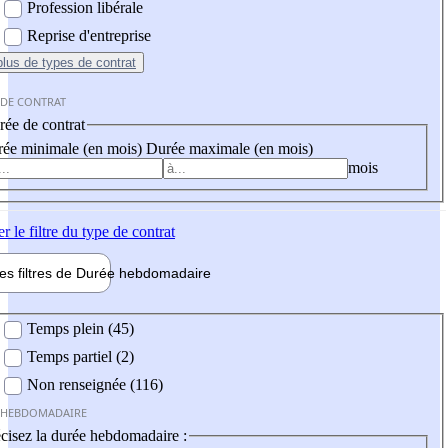
Profession libérale
Reprise d'entreprise
plus
de types de contrat
 DE CONTRAT
ée de contrat
ée minimale (en mois)
Durée maximale (en mois)
mois
er
le filtre du type de contrat
les filtres de
Durée hebdo
madaire
 hebdomadaire
Temps plein (45)
Temps partiel (2)
Non renseignée (116)
 HEBDOMADAIRE
cisez la durée hebdomadaire :