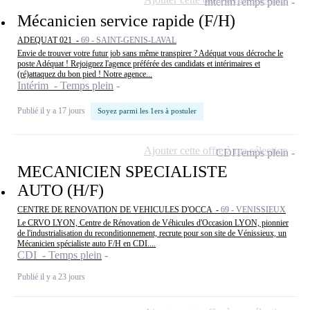
Intérim
Temps plein
Mécanicien service rapide (F/H)
ADEQUAT 021 -
69 - SAINT-GENIS-LAVAL
Envie de trouver votre futur job sans même transpirer ? Adéquat vous décroche le
poste Adéquat ! Rejoignez l'agence préférée des candidats et intérimaires et
(ré)attaquez du bon pied ! Notre agence...
Intérim - Temps plein
Publié il y a 17 jours
Soyez parmi les 1ers à postuler
Ajouter cette offre à ma sélection
CDI
Temps plein
MECANICIEN SPECIALISTE
AUTO (H/F)
CENTRE DE RENOVATION DE VEHICULES D'OCCA -
69 - VENISSIEUX
Le CRVO LYON, Centre de Rénovation de Véhicules d'Occasion LYON, pionnier
de l'industrialisation du reconditionnement, recrute pour son site de Vénissieux, un
Mécanicien spécialiste auto F/H en CDI....
CDI - Temps plein
Publié il y a 23 jours