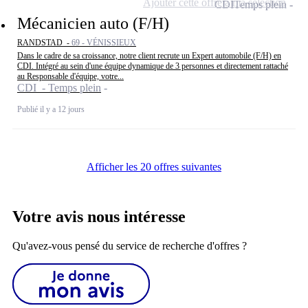
Ajouter cette offre à ma sélection
CDI
Temps plein
Mécanicien auto (F/H)
RANDSTAD -
69 - VÉNISSIEUX
Dans le cadre de sa croissance, notre client recrute un Expert automobile (F/H) en
CDI. Intégré au sein d'une équipe dynamique de 3 personnes et directement rattaché
au Responsable d'équipe, votre...
CDI - Temps plein
Publié il y a 12 jours
Afficher les 20 offres suivantes
Votre avis nous intéresse
Qu'avez-vous pensé du service de recherche d'offres ?