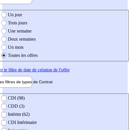
e création de l'offre
Un jour
Trois jours
Une semaine
Deux semaines
Un mois
Toutes les offres
er
le filtre de date de création de l'offre
les filtres de types de
Contrat
de contrat
CDI (98)
CDD (3)
Intérim (62)
CDI Intérimaire