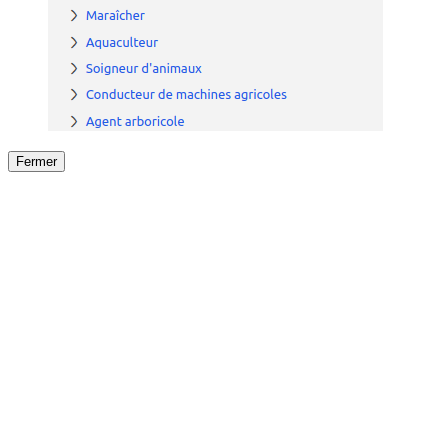
Fermer
Fermer
le détail de l'offre
/
Offre
sur
Offre précéden