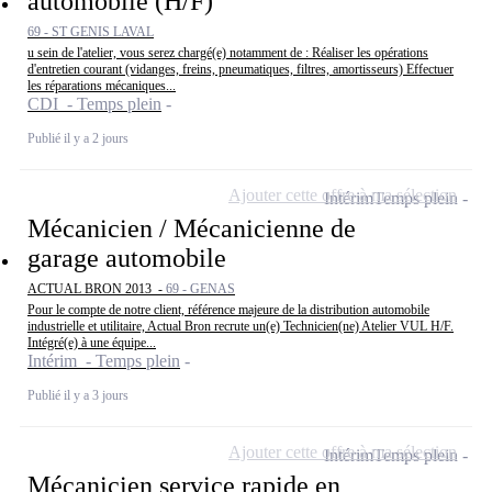
automobile (H/F)
69 - ST GENIS LAVAL
u sein de l'atelier, vous serez chargé(e) notamment de : Réaliser les opérations
d'entretien courant (vidanges, freins, pneumatiques, filtres, amortisseurs) Effectuer
les réparations mécaniques...
CDI - Temps plein
Publié il y a 2 jours
Ajouter cette offre à ma sélection
Intérim
Temps plein
Mécanicien / Mécanicienne de
garage automobile
ACTUAL BRON 2013 -
69 - GENAS
Pour le compte de notre client, référence majeure de la distribution automobile
industrielle et utilitaire, Actual Bron recrute un(e) Technicien(ne) Atelier VUL H/F.
Intégré(e) à une équipe...
Intérim - Temps plein
Publié il y a 3 jours
Ajouter cette offre à ma sélection
Intérim
Temps plein
Mécanicien service rapide en