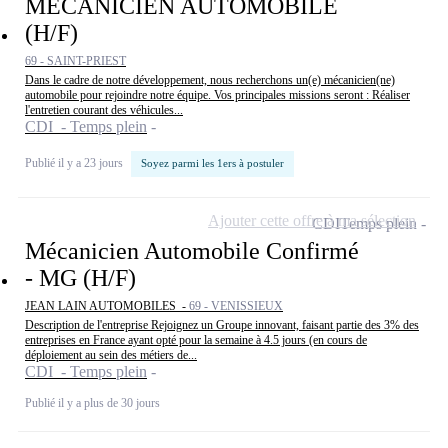
MECANICIEN AUTOMOBILE
(H/F)
69 - SAINT-PRIEST
Dans le cadre de notre développement, nous recherchons un(e) mécanicien(ne)
automobile pour rejoindre notre équipe. Vos principales missions seront : Réaliser
l'entretien courant des véhicules...
CDI - Temps plein
Publié il y a 23 jours
Soyez parmi les 1ers à postuler
Ajouter cette offre à ma sélection
CDI
Temps plein
Mécanicien Automobile Confirmé
- MG (H/F)
JEAN LAIN AUTOMOBILES -
69 - VENISSIEUX
Description de l'entreprise Rejoignez un Groupe innovant, faisant partie des 3% des
entreprises en France ayant opté pour la semaine à 4.5 jours (en cours de
déploiement au sein des métiers de...
CDI - Temps plein
Publié il y a plus de 30 jours