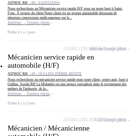
AD'HOC RH -
69 - SAINT-FONS
Nous recherchons un Mécanicien service rapide H/F pour un poste basé à Saint-
Fons. À propos du client Notre client est un groupe automobile disposant de
plusieurs concessions multi-marques sur le...
Intérim - Temps plein
Publié il y a 2 jours
Ajouter cette offre à ma sélection
Intérim
Temps plein
Mécanicien service rapide en
automobile (H/F)
AD'HOC RH -
69 - OULLINS-PIERRE-BÉNITE
Nous recherchons un mécanicien service rapide pour notre client, centre auto, basé à
Oullins. Aquila RH La Mulatière est une agence spécialisée dans le recrutement des
métiers de l'industrie, de la...
Intérim - Temps plein
Publié il y a 2 jours
Ajouter cette offre à ma sélection
CDI
Temps plein
Mécanicien / Mécanicienne