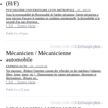
(H/F)
PSYCHIATRIE UNIVERSITAIRE LYON METROPOLE -
69 - BRON
Sous la responsabilité du Responsable de l'atelier mécanique, l'agent mécanicien a
pour mission d'assurer le maintien en condition opérationnelle, la disponibilité et la
sécurité d'un parc d'environ...
CDI - Temps plein
Publié il y a 9 jours
Ajouter cette offre à ma sélection
CDI
Temps plein
Mécanicien / Mécanicienne
automobile
EXPRESS AUTO -
69 - LYON 06
Vos missions: -Réaliser l'entretien courant des véhicules ou des machines (vidanges,
filtres, freins, pneus, etc.). -Diagnostiquer les pannes mécaniques, électriques et
électroniques. -Réparer ou...
CDI - Temps plein
Publié il y a 22 jours
Ajouter cette offre à ma sélection
CDI
Temps plein