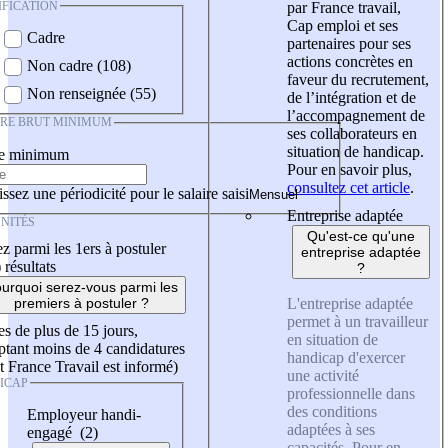
IFICATION
par France travail,
Cap emploi et ses
Cadre
partenaires pour ses
actions concrètes en
Non cadre (108)
faveur du recrutement,
Non renseignée (55)
de l’intégration et de
l’accompagnement de
IRE BRUT MINIMUM
ses collaborateurs en
situation de handicap.
re minimum
Pour en savoir plus,
consultez cet article
.
ssez une périodicité pour le salaire saisi
Entreprise adaptée
NITÉS
Qu'est-ce qu'une
z parmi les 1ers à postuler
entreprise adaptée
)
résultats
?
urquoi serez-vous parmi les
L'entreprise adaptée
premiers à postuler ?
permet à un travailleur
es de plus de 15 jours,
en situation de
tant moins de 4 candidatures
handicap d'exercer
t France Travail est informé)
une activité
ICAP
professionnelle dans
des conditions
Employeur handi-
adaptées à ses
engagé (2)
capacités. Pour en