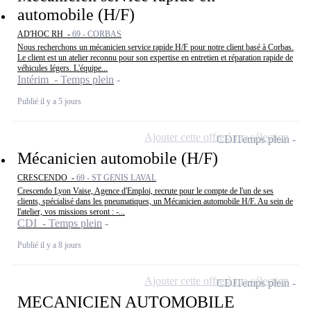
automobile (H/F)
AD'HOC RH -
69 - CORBAS
Nous recherchons un mécanicien service rapide H/F pour notre client basé à Corbas.
Le client est un atelier reconnu pour son expertise en entretien et réparation rapide de
véhicules légers. L'équipe...
Intérim - Temps plein
Publié il y a 5 jours
Ajouter cette offre à ma sélection
CDI
Temps plein
Mécanicien automobile (H/F)
CRESCENDO -
69 - ST GENIS LAVAL
Crescendo Lyon Vaise, Agence d'Emploi, recrute pour le compte de l'un de ses
clients, spécialisé dans les pneumatiques, un Mécanicien automobile H/F. Au sein de
l'atelier, vos missions seront : -...
CDI - Temps plein
Publié il y a 8 jours
Ajouter cette offre à ma sélection
CDI
Temps plein
MECANICIEN AUTOMOBILE