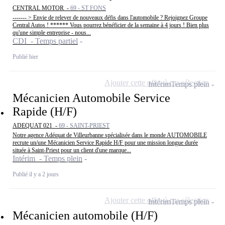
CENTRAL MOTOR -
69 - ST FONS
------- > Envie de relever de nouveaux défis dans l'automobile ? Rejoignez Groupe
Central Autos ! ****** Vous pourrez bénéficier de la semaine à 4 jours ! Bien plus
qu'une simple entreprise - nous...
CDI - Temps partiel
Publié hier
Ajouter cette offre à ma sélection
Intérim
Temps plein
Mécanicien Automobile Service
Rapide (H/F)
ADEQUAT 021 -
69 - SAINT-PRIEST
Notre agence Adéquat de Villeurbanne spécialisée dans le monde AUTOMOBILE
recrute un/une Mécanicien Service Rapide H/F pour une mission longue durée
située à Saint-Priest pour un client d'une marque...
Intérim - Temps plein
Publié il y a 2 jours
Ajouter cette offre à ma sélection
Intérim
Temps plein
Mécanicien automobile (H/F)