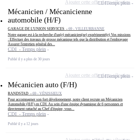
Ajouter cette offre à ma sélection
CDI
Temps plein
Mécanicien / Mécanicienne
automobile (H/F)
GARAGE DE L'UNION SERVICES -
69 - VILLEURBANNE
Notre garage est à la recherche d'un(e) mécanicien(ne) expérimenté(e) Vos missions
: Effectuer des travaux de grosse mécanique tels que la distribution et l'embrayage
Assurer l'entretien général des...
CDI - Temps plein
Publié il y a plus de 30 jours
Ajouter cette offre à ma sélection
CDI
Temps plein
Mécanicien auto (F/H)
RANDSTAD -
69 - VÉNISSIEUX
Pour accompagner son fort développement, notre client recrute un Mécanicien
Automobile (H/F) en CDI. Au sein d'une équipe dynamique de 6 personnes et
directement rattaché au Chef d'équipe, vous...
CDI - Temps plein
Publié il y a 12 jours
Ajouter cette offre à ma sélection