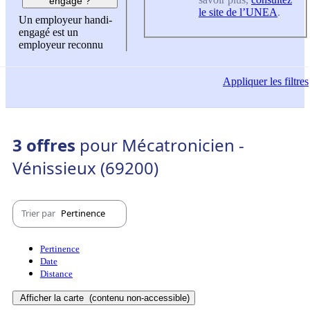
engagé ?
le site de l’UNEA
.
Un employeur handi-
engagé est un
employeur reconnu
Appliquer
les filtres
3 offres
pour Mécatronicien -
Vénissieux (69200)
Trier par
Pertinence
Pertinence
Date
Distance
Afficher la carte
(contenu non-accessible)