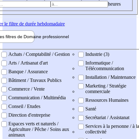
heures
er
le filtre de durée hebdomadaire
les filtres de
Domaine pro
fessionnel
ne professionel
Achats / Comptabilité / Gestion
Industrie (3)
Arts / Artisanat d'art
Informatique /
Télécommunication
Banque / Assurance
Installation / Maintenance
Bâtiment / Travaux Publics
Marketing / Stratégie
Commerce / Vente
commerciale
Communication / Multimédia
Ressources Humaines
Conseil / Etudes
Santé
Direction d'entreprise
Secrétariat / Assistanat
Espaces verts et naturels /
Services à la personne / à l
Agriculture / Pêche / Soins aux
collectivité
animaux