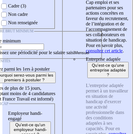
Cap emploi et ses
Cadre (3)
partenaires pour ses
actions concrètes en
Non cadre
faveur du recrutement,
Non renseignée
de l’intégration et de
l’accompagnement de
IRE BRUT MINIMUM
ses collaborateurs en
situation de handicap.
re minimum
Pour en savoir plus,
consultez cet article
.
ssez une périodicité pour le salaire saisi
Entreprise adaptée
NITÉS
Qu'est-ce qu'une
z parmi les 1ers à postuler
entreprise adaptée
?
urquoi serez-vous parmi les
premiers à postuler ?
L'entreprise adaptée
es de plus de 15 jours,
permet à un travailleur
tant moins de 4 candidatures
en situation de
t France Travail est informé)
handicap d'exercer
ICAP
une activité
professionnelle dans
Employeur handi-
des conditions
engagé
adaptées à ses
Qu'est-ce qu'un
capacités. Pour en
employeur handi-
savoir plus,
consultez