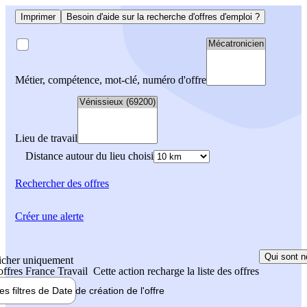
Imprimer
Besoin d'aide sur la recherche d'offres d'emploi ?
Métier, compétence, mot-clé, numéro d'offre
Lieu de travail
Distance autour du lieu choisi
Rechercher
des offres
Créer une alerte
Qui sont n
icher uniquement
 offres France Travail
Cette action recharge la liste des offres
les filtres de
Date de création
de l'offre