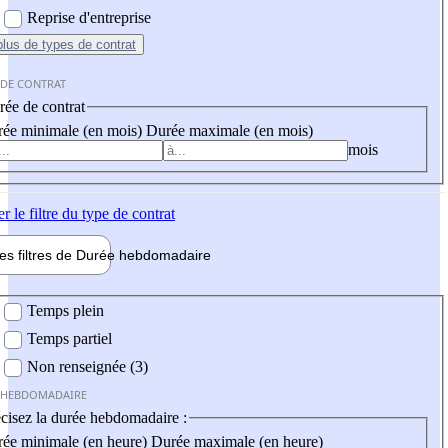
Reprise d'entreprise
plus
de types de contrat
 DE CONTRAT
ée de contrat
ée minimale (en mois)
Durée maximale (en mois)
mois
er
le filtre du type de contrat
les filtres de
Durée hebdo
madaire
 hebdomadaire
Temps plein
Temps partiel
Non renseignée (3)
 HEBDOMADAIRE
cisez la durée hebdomadaire :
ée minimale (en heure)
Durée maximale (en heure)