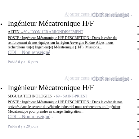
Ajouter cette offre à ma sélection
CDI
Non renseigné
Ingénieur Mécatronique H/F
ALTEN -
69 - LYON 1ER ARRONDISSEMENT
POSTE : Ingénieur Mécatronique H/F DESCRIPTION : Dans le cadre du
renforcement de nos équipes sur la région Auvergne Rhône-Alpes, nous
recherchons un(e) Ingénieur(e) Mécatronique (H/F). Missions...
CDI - Non renseigné
Publié il y a 16 jours
Ajouter cette offre à ma sélection
CDI
Non renseigné
Ingénieur Mécatronique H/F
SEGULA TECHNOLOGIES -
69 - SAINT-PRIEST
POSTE : Ingénieur Mécatronique H/F DESCRIPTION : Dans le cadre de nos
activités dans le secteur du véhicule industriel nous recherchons un Ingénieur
Mécatronique pour prendre en charge l'intégration...
CDI - Non renseigné
Publié il y a 20 jours