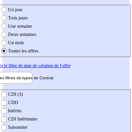
e création de l'offre
Un jour
Trois jours
Une semaine
Deux semaines
Un mois
Toutes les offres
er
le filtre de date de création de l'offre
les filtres de types de
Contrat
de contrat
CDI (3)
CDD
Intérim
CDI Intérimaire
Saisonnier