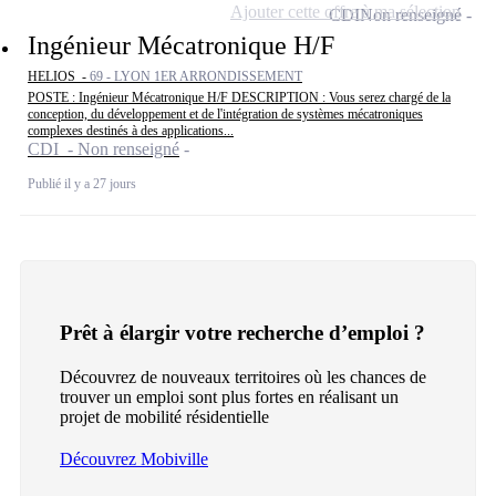
Ajouter cette offre à ma sélection
CDI
Non renseigné
Ingénieur Mécatronique H/F
HELIOS -
69 - LYON 1ER ARRONDISSEMENT
POSTE : Ingénieur Mécatronique H/F DESCRIPTION : Vous serez chargé de la
conception, du développement et de l'intégration de systèmes mécatroniques
complexes destinés à des applications...
CDI - Non renseigné
Publié il y a 27 jours
Prêt à élargir votre recherche d’emploi ?
Découvrez de nouveaux territoires où les chances de
trouver un emploi sont plus fortes en réalisant un
projet de mobilité résidentielle
Découvrez Mobiville