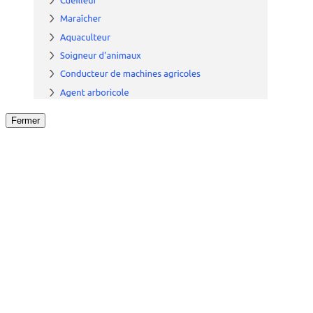
Fermer
Fermer
le détail de l'offre
/
Offre
sur
Offre précéden