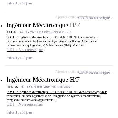
Publié il y a 23 jours
Ajouter cette offre à ma sélection
CDI
Non renseigné
Ingénieur Mécatronique H/F
ALTEN -
69 - LYON 1ER ARRONDISSEMENT
POSTE : Ingénieur Mécatronique H/F DESCRIPTION : Dans le cadre du
renforcement de nos équipes sur la région Auvergne Rhône-Alpes, nous
recherchons un(e) Ingénieur(e) Mécatronique (H/F). Missions...
CDI - Non renseigné
Publié il y a 19 jours
Ajouter cette offre à ma sélection
CDI
Non renseigné
Ingénieur Mécatronique H/F
HELIOS -
69 - LYON 1ER ARRONDISSEMENT
POSTE : Ingénieur Mécatronique H/F DESCRIPTION : Vous serez chargé de la
conception, du développement et de l'intégration de systèmes mécatroniques
complexes destinés à des applications...
CDI - Non renseigné
Publié il y a 30 jours