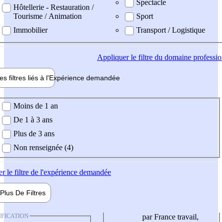
Spectacle
Hôtellerie - Restauration /
Tourisme / Animation
Sport
Immobilier
Transport / Logistique
Appliquer
le filtre du domaine professi
es filtres liés à l'
Expérience
demandée
ience demandée
Moins de 1 an
De 1 à 3 ans
Plus de 3 ans
Non renseignée (4)
er
le filtre de l'expérience demandée
Plus De
Filtres
IFICATION
par France travail,