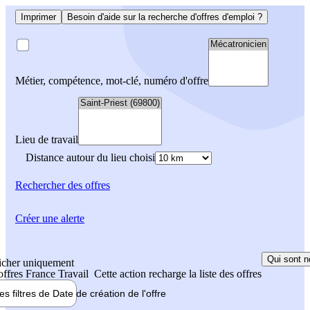
Imprimer
Besoin d'aide sur la recherche d'offres d'emploi ?
Métier, compétence, mot-clé, numéro d'offre
Lieu de travail
Distance autour du lieu choisi
Rechercher
des offres
Créer une alerte
Qui sont n
icher uniquement
 offres France Travail
Cette action recharge la liste des offres
les filtres de
Date de création
de l'offre