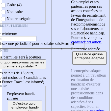
Cap emploi et ses
Cadre (4)
partenaires pour ses
actions concrètes en
Non cadre
faveur du recrutement,
Non renseignée
de l’intégration et de
l’accompagnement de
IRE BRUT MINIMUM
ses collaborateurs en
situation de handicap.
re minimum
Pour en savoir plus,
consultez cet article
.
ssez une périodicité pour le salaire saisi
Entreprise adaptée
NITÉS
Qu'est-ce qu'une
z parmi les 1ers à postuler
entreprise adaptée
?
urquoi serez-vous parmi les
premiers à postuler ?
L'entreprise adaptée
es de plus de 15 jours,
permet à un travailleur
tant moins de 4 candidatures
en situation de
t France Travail est informé)
handicap d'exercer
ICAP
une activité
professionnelle dans
Employeur handi-
des conditions
engagé
adaptées à ses
Qu'est-ce qu'un
capacités. Pour en
employeur handi-
savoir plus,
consultez