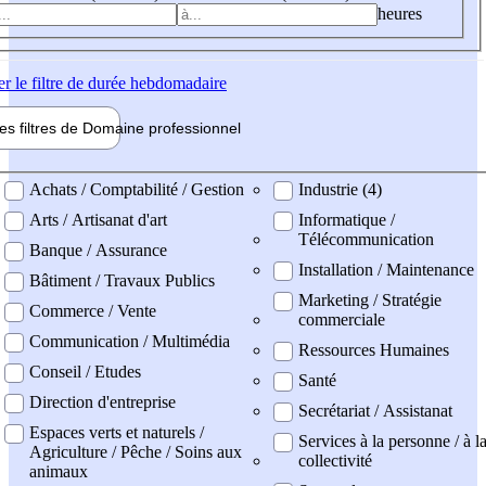
heures
er
le filtre de durée hebdomadaire
les filtres de
Domaine pro
fessionnel
ne professionel
Achats / Comptabilité / Gestion
Industrie (4)
Arts / Artisanat d'art
Informatique /
Télécommunication
Banque / Assurance
Installation / Maintenance
Bâtiment / Travaux Publics
Marketing / Stratégie
Commerce / Vente
commerciale
Communication / Multimédia
Ressources Humaines
Conseil / Etudes
Santé
Direction d'entreprise
Secrétariat / Assistanat
Espaces verts et naturels /
Services à la personne / à l
Agriculture / Pêche / Soins aux
collectivité
animaux