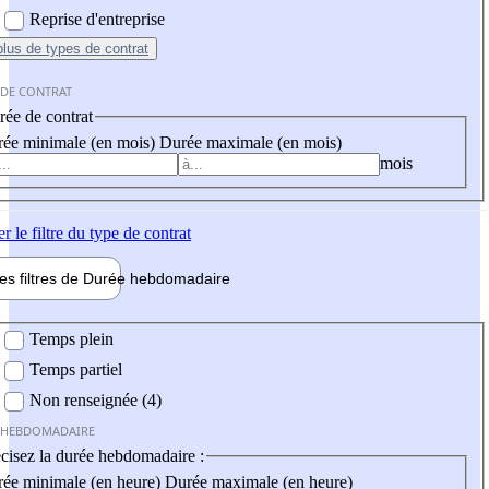
Reprise d'entreprise
plus
de types de contrat
 DE CONTRAT
ée de contrat
ée minimale (en mois)
Durée maximale (en mois)
mois
er
le filtre du type de contrat
les filtres de
Durée hebdo
madaire
 hebdomadaire
Temps plein
Temps partiel
Non renseignée (4)
 HEBDOMADAIRE
cisez la durée hebdomadaire :
ée minimale (en heure)
Durée maximale (en heure)