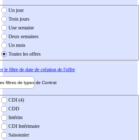
e création de l'offre
Un jour
Trois jours
Une semaine
Deux semaines
Un mois
Toutes les offres
er
le filtre de date de création de l'offre
les filtres de types de
Contrat
de contrat
CDI (4)
CDD
Intérim
CDI Intérimaire
Saisonnier