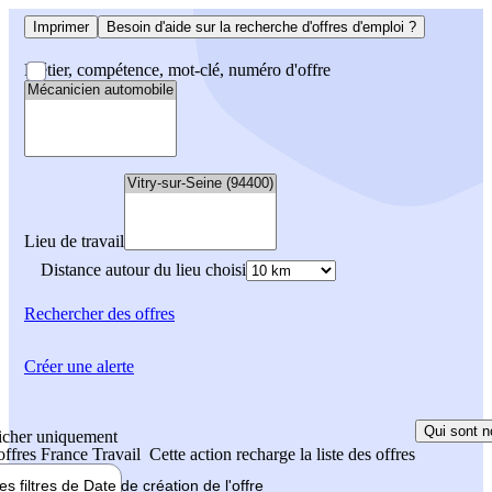
Imprimer
Besoin d'aide sur la recherche d'offres d'emploi ?
Métier, compétence, mot-clé, numéro d'offre
Lieu de travail
Distance autour du lieu choisi
Rechercher
des offres
Créer une alerte
Qui sont n
icher uniquement
 offres France Travail
Cette action recharge la liste des offres
les filtres de
Date de création
de l'offre