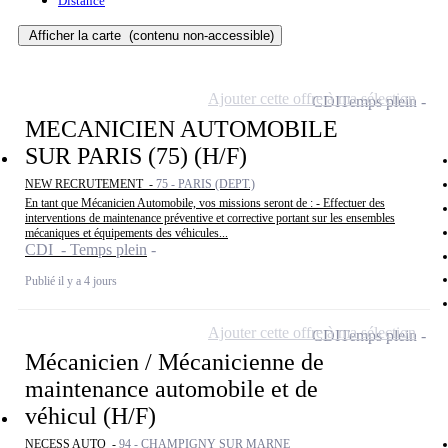
Distance
Afficher la carte
(contenu non-accessible)
Ajouter cette offre à ma sélection
CDI
Temps plein
MECANICIEN AUTOMOBILE
SUR PARIS (75) (H/F)
NEW RECRUTEMENT -
75 - PARIS (DEPT.)
En tant que Mécanicien Automobile, vos missions seront de : - Effectuer des
interventions de maintenance préventive et corrective portant sur les ensembles
mécaniques et équipements des véhicules...
CDI - Temps plein
Publié il y a 4 jours
Ajouter cette offre à ma sélection
CDI
Temps plein
Mécanicien / Mécanicienne de
maintenance automobile et de
véhicul (H/F)
NECESS AUTO -
94 - CHAMPIGNY SUR MARNE