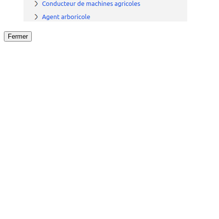
Fermer
Fermer
le détail de l'offre
/
Offre
sur
Offre précéden