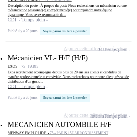
Description du poste : À propos du poste Nous recherchons un mécanicien ou une
mécanicienne passionné(e) et expérimenté(e) pour rejoindre notre équipe
dynamique. Vous serez responsable de...
CDI - Temps plein
Publié il y a 20 jours
Soyez parmi les 1ers à postuler
Ajouter cette offre à ma sélection
CDI
Temps plein
Mécanicien VL- H/F (H/F)
EXOS -
75 - PARIS
Exos recrutement accompagne depuis plus de 20 ans ses clients et candidats de
manière professionnelle et conviviale. Nous recherchons pour notre client, réseau de
distribution d'un grand...
CDI - Temps plein
Publié il y a 20 jours
Soyez parmi les 1ers à postuler
Ajouter cette offre à ma sélection
Intérim
Temps plein
MECANICIEN AUTOMBILE H/F
MENWAY EMPLOI IDF -
75 - PARIS 15E ARRONDISSEMENT