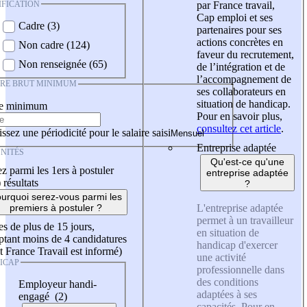
IFICATION
par France travail,
Cap emploi et ses
Cadre (3)
partenaires pour ses
actions concrètes en
Non cadre (124)
faveur du recrutement,
Non renseignée (65)
de l’intégration et de
l’accompagnement de
IRE BRUT MINIMUM
ses collaborateurs en
situation de handicap.
re minimum
Pour en savoir plus,
consultez cet article
.
ssez une périodicité pour le salaire saisi
Entreprise adaptée
NITÉS
Qu'est-ce qu'une
z parmi les 1ers à postuler
entreprise adaptée
)
résultats
?
urquoi serez-vous parmi les
L'entreprise adaptée
premiers à postuler ?
permet à un travailleur
es de plus de 15 jours,
en situation de
tant moins de 4 candidatures
handicap d'exercer
t France Travail est informé)
une activité
ICAP
professionnelle dans
des conditions
Employeur handi-
adaptées à ses
engagé (2)
capacités. Pour en