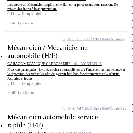
Recherche un Mécanicien Expérimenté H/F en urgence ayant pour mission: De
refaire des freins à la segmentation.
CDI - Temps plein
Publié il y a 4 jours
Ajouter cette offre à ma sélection
CDI
Temps plein
Mécanicien / Mécanicienne
automobile (H/F)
GARAGE MECANIQUE CARROSSERIE -
93 - MONTREUIL
Missions principales : Le mécanicien automobile assure l'entretien, la maintenance et
la réparation des véhicules afin de garantir leur bon fonctionnement et la sécurité.
Activités et tâches : -...
CDI - Temps plein
Publié il y a 6 jours
Ajouter cette offre à ma sélection
CDD Insertion
Temps plein
Mécanicien automobile service
rapide (H/F)