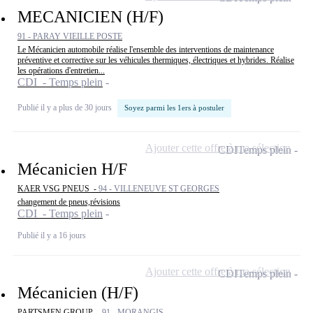
MECANICIEN (H/F)
91 - PARAY VIEILLE POSTE
Le Mécanicien automobile réalise l'ensemble des interventions de maintenance
préventive et corrective sur les véhicules thermiques, électriques et hybrides. Réalise
les opérations d'entretien...
CDI - Temps plein
Publié il y a plus de 30 jours
Soyez parmi les 1ers à postuler
Ajouter cette offre à ma sélection
CDI
Temps plein
Mécanicien H/F
KAER VSG PNEUS -
94 - VILLENEUVE ST GEORGES
changement de pneus,révisions
CDI - Temps plein
Publié il y a 16 jours
Ajouter cette offre à ma sélection
CDI
Temps plein
Mécanicien (H/F)
PARTSMEN GROUP -
91 - MORANGIS