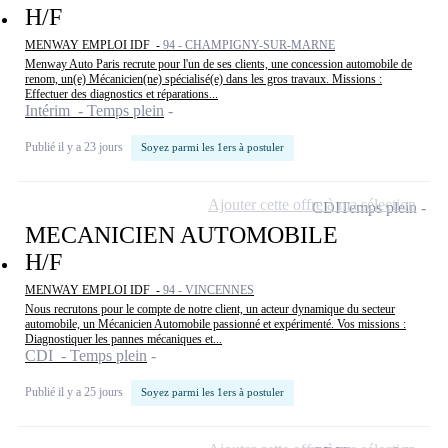
H/F
MENWAY EMPLOI IDF -
94 - CHAMPIGNY-SUR-MARNE
Menway Auto Paris recrute pour l'un de ses clients, une concession automobile de
renom, un(e) Mécanicien(ne) spécialisé(e) dans les gros travaux. Missions :
Effectuer des diagnostics et réparations...
Intérim - Temps plein
Publié il y a 23 jours
Soyez parmi les 1ers à postuler
Ajouter cette offre à ma sélection
CDI
Temps plein
MECANICIEN AUTOMOBILE
H/F
MENWAY EMPLOI IDF -
94 - VINCENNES
Nous recrutons pour le compte de notre client, un acteur dynamique du secteur
automobile, un Mécanicien Automobile passionné et expérimenté. Vos missions :
Diagnostiquer les pannes mécaniques et...
CDI - Temps plein
Publié il y a 25 jours
Soyez parmi les 1ers à postuler