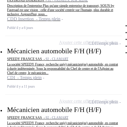
FASTROAD INSERTION -
91 - VIGNEUX SUR SEINE
Description de l'entreprise Plus qu'une simple entreprise de transport, SOUN by
Fastroad est une vision : celle d'une société centrée sur l'humain, plus durable et
inclusive. Aujourd'hui, nous...
CDD Insertion - Temps plein
Publié il y a 6 jours
Ajouter cette offre à ma sélection
CDI
Temps plein
Mécanicien automobile F/H (H/F)
SPEEDY FRANCE SAS -
92 - CLAMART
La société SPEEDY France, recherche un(e) mécanicien(ne) automobile, en contrat
à durée indéterminée. Sous la responsabilité du Chef de centre et de l'Adjoint au
Chef de centre, le mécanicien...
CDI - Temps plein
Publié il y a 11 jours
Ajouter cette offre à ma sélection
CDI
Temps plein
Mécanicien automobile F/H (H/F)
SPEEDY FRANCE SAS -
92 - CLAMART
La société SPEEDY France, recherche un(e) mécanicien(ne) automobile, en contrat