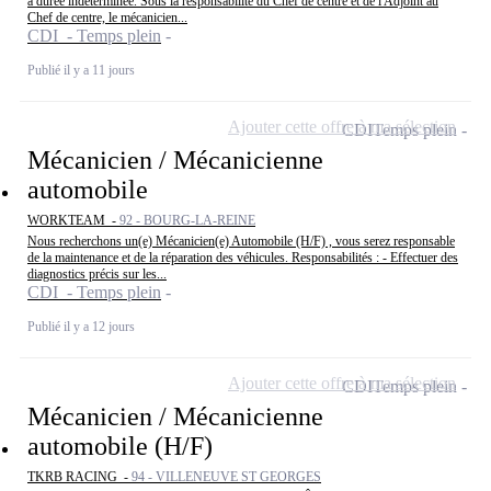
à durée indéterminée. Sous la responsabilité du Chef de centre et de l'Adjoint au
Chef de centre, le mécanicien...
CDI - Temps plein
Publié il y a 11 jours
Ajouter cette offre à ma sélection
CDI
Temps plein
Mécanicien / Mécanicienne
automobile
WORKTEAM -
92 - BOURG-LA-REINE
Nous recherchons un(e) Mécanicien(e) Automobile (H/F) , vous serez responsable
de la maintenance et de la réparation des véhicules. Responsabilités : - Effectuer des
diagnostics précis sur les...
CDI - Temps plein
Publié il y a 12 jours
Ajouter cette offre à ma sélection
CDI
Temps plein
Mécanicien / Mécanicienne
automobile (H/F)
TKRB RACING -
94 - VILLENEUVE ST GEORGES