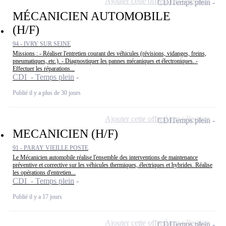
Ajouter cette offre à ma sélection
CDI
Temps plein
MÉCANICIEN AUTOMOBILE
(H/F)
94 - IVRY SUR SEINE
Missions : - Réaliser l'entretien courant des véhicules (révisions, vidanges, freins,
pneumatiques, etc.). - Diagnostiquer les pannes mécaniques et électroniques. -
Effectuer les réparations...
CDI - Temps plein
Publié il y a plus de 30 jours
Ajouter cette offre à ma sélection
CDI
Temps plein
MECANICIEN (H/F)
91 - PARAY VIEILLE POSTE
Le Mécanicien automobile réalise l'ensemble des interventions de maintenance
préventive et corrective sur les véhicules thermiques, électriques et hybrides. Réalise
les opérations d'entretien...
CDI - Temps plein
Publié il y a 17 jours
Ajouter cette offre à ma sélection
CDI
Temps plein