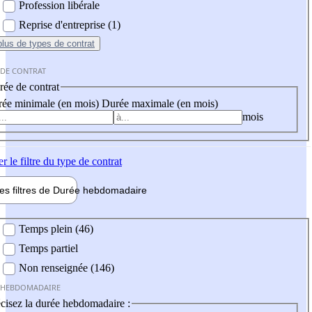
Profession libérale
Reprise d'entreprise (1)
plus
de types de contrat
 DE CONTRAT
ée de contrat
ée minimale (en mois)
Durée maximale (en mois)
mois
er
le filtre du type de contrat
les filtres de
Durée hebdo
madaire
 hebdomadaire
Temps plein (46)
Temps partiel
Non renseignée (146)
 HEBDOMADAIRE
cisez la durée hebdomadaire :