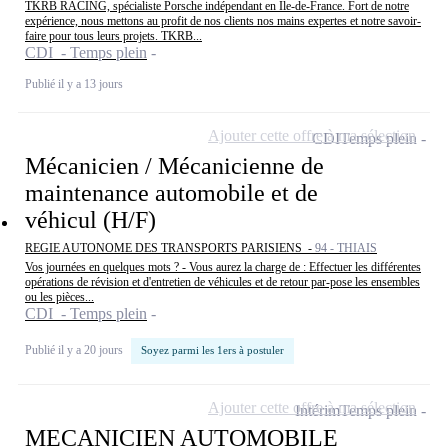
TKRB RACING, spécialiste Porsche indépendant en Île-de-France. Fort de notre
expérience, nous mettons au profit de nos clients nos mains expertes et notre savoir-
faire pour tous leurs projets. TKRB...
CDI - Temps plein
Publié il y a 13 jours
Ajouter cette offre à ma sélection
CDI
Temps plein
Mécanicien / Mécanicienne de
maintenance automobile et de
véhicul (H/F)
REGIE AUTONOME DES TRANSPORTS PARISIENS -
94 - THIAIS
Vos journées en quelques mots ? - Vous aurez la charge de : Effectuer les différentes
opérations de révision et d'entretien de véhicules et de retour par-pose les ensembles
ou les pièces...
CDI - Temps plein
Publié il y a 20 jours
Soyez parmi les 1ers à postuler
Ajouter cette offre à ma sélection
Intérim
Temps plein
MECANICIEN AUTOMOBILE