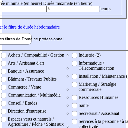
ée minimale (en heure)
Durée maximale (en heure)
heures
er
le filtre de durée hebdomadaire
les filtres de
Domaine pro
fessionnel
ne professionel
Achats / Comptabilité / Gestion
Industrie (2)
Arts / Artisanat d'art
Informatique /
Télécommunication
Banque / Assurance
Installation / Maintenance 
Bâtiment / Travaux Publics
Marketing / Stratégie
Commerce / Vente
commerciale
Communication / Multimédia
Ressources Humaines
Conseil / Etudes
Santé
Direction d'entreprise
Secrétariat / Assistanat
Espaces verts et naturels /
Services à la personne / à l
Agriculture / Pêche / Soins aux
collectivité