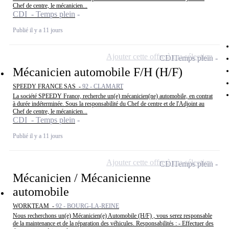
Chef de centre, le mécanicien...
CDI - Temps plein
Publié il y a 11 jours
Ajouter cette offre à ma sélection
CDI
Temps plein
Mécanicien automobile F/H (H/F)
SPEEDY FRANCE SAS -
92 - CLAMART
La société SPEEDY France, recherche un(e) mécanicien(ne) automobile, en contrat
à durée indéterminée. Sous la responsabilité du Chef de centre et de l'Adjoint au
Chef de centre, le mécanicien...
CDI - Temps plein
Publié il y a 11 jours
Ajouter cette offre à ma sélection
CDI
Temps plein
Mécanicien / Mécanicienne
automobile
WORKTEAM -
92 - BOURG-LA-REINE
Nous recherchons un(e) Mécanicien(e) Automobile (H/F) , vous serez responsable
de la maintenance et de la réparation des véhicules. Responsabilités : - Effectuer des