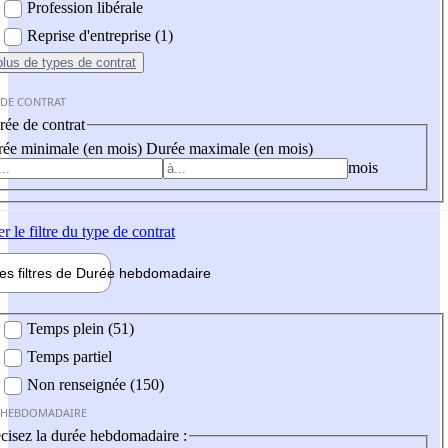
Profession libérale
Reprise d'entreprise (1)
plus
de types de contrat
 DE CONTRAT
ée de contrat
ée minimale (en mois)
Durée maximale (en mois)
mois
er
le filtre du type de contrat
les filtres de
Durée hebdo
madaire
 hebdomadaire
Temps plein (51)
Temps partiel
Non renseignée (150)
 HEBDOMADAIRE
cisez la durée hebdomadaire :