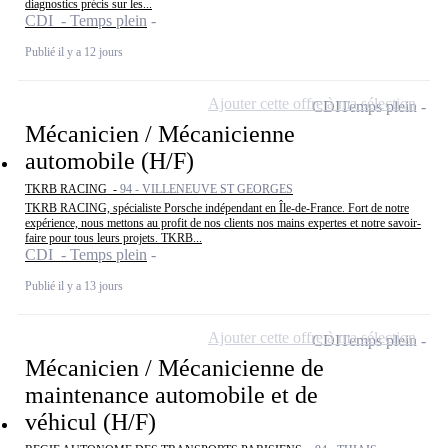
diagnostics précis sur les...
CDI - Temps plein
Publié il y a 12 jours
Ajouter cette offre à ma sélection
CDI
Temps plein
Mécanicien / Mécanicienne
automobile (H/F)
TKRB RACING -
94 - VILLENEUVE ST GEORGES
TKRB RACING, spécialiste Porsche indépendant en Île-de-France. Fort de notre
expérience, nous mettons au profit de nos clients nos mains expertes et notre savoir-
faire pour tous leurs projets. TKRB...
CDI - Temps plein
Publié il y a 13 jours
Ajouter cette offre à ma sélection
CDI
Temps plein
Mécanicien / Mécanicienne de
maintenance automobile et de
véhicul (H/F)