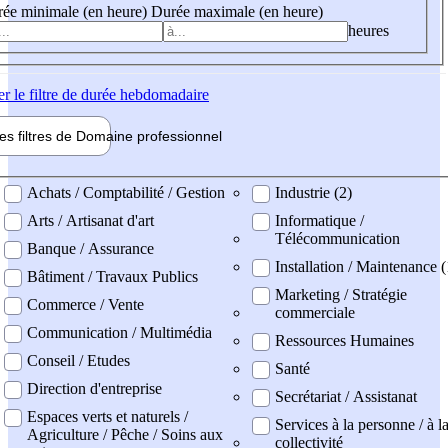
ée minimale (en heure)
Durée maximale (en heure)
heures
er
le filtre de durée hebdomadaire
les filtres de
Domaine pro
fessionnel
ne professionel
Achats / Comptabilité / Gestion
Industrie (2)
Arts / Artisanat d'art
Informatique /
Télécommunication
Banque / Assurance
Installation / Maintenance 
Bâtiment / Travaux Publics
Marketing / Stratégie
Commerce / Vente
commerciale
Communication / Multimédia
Ressources Humaines
Conseil / Etudes
Santé
Direction d'entreprise
Secrétariat / Assistanat
Espaces verts et naturels /
Services à la personne / à l
Agriculture / Pêche / Soins aux
collectivité