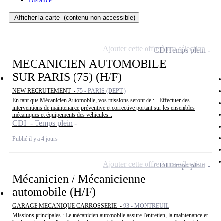
Distance
Afficher la carte
(contenu non-accessible)
Ajouter cette offre à ma sélection
CDI
Temps plein
MECANICIEN AUTOMOBILE
SUR PARIS (75) (H/F)
NEW RECRUTEMENT -
75 - PARIS (DEPT.)
En tant que Mécanicien Automobile, vos missions seront de : - Effectuer des
interventions de maintenance préventive et corrective portant sur les ensembles
mécaniques et équipements des véhicules...
CDI - Temps plein
Publié il y a 4 jours
Ajouter cette offre à ma sélection
CDI
Temps plein
Mécanicien / Mécanicienne
automobile (H/F)
GARAGE MECANIQUE CARROSSERIE -
93 - MONTREUIL
Missions principales : Le mécanicien automobile assure l'entretien, la maintenance et