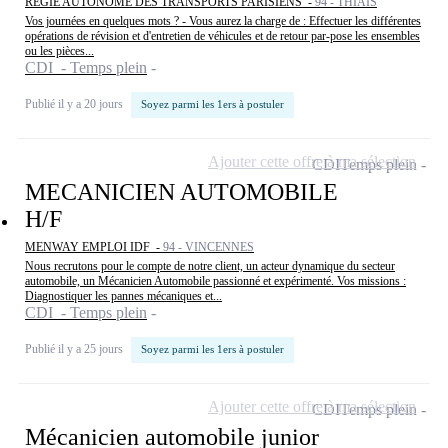
REGIE AUTONOME DES TRANSPORTS PARISIENS -
94 - THIAIS
Vos journées en quelques mots ? - Vous aurez la charge de : Effectuer les différentes
opérations de révision et d'entretien de véhicules et de retour par-pose les ensembles
ou les pièces...
CDI - Temps plein
Publié il y a 20 jours
Soyez parmi les 1ers à postuler
Ajouter cette offre à ma sélection
CDI
Temps plein
MECANICIEN AUTOMOBILE
H/F
MENWAY EMPLOI IDF -
94 - VINCENNES
Nous recrutons pour le compte de notre client, un acteur dynamique du secteur
automobile, un Mécanicien Automobile passionné et expérimenté. Vos missions :
Diagnostiquer les pannes mécaniques et...
CDI - Temps plein
Publié il y a 25 jours
Soyez parmi les 1ers à postuler
Ajouter cette offre à ma sélection
CDI
Temps plein
Mécanicien automobile junior