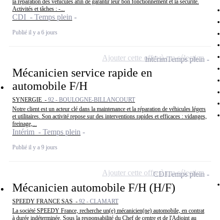
la réparation des véhicules afin de garantir leur bon fonctionnement et la sécurité.
Activités et tâches : -...
CDI - Temps plein
Publié il y a 6 jours
Ajouter cette offre à ma sélection
Intérim
Temps plein
Mécanicien service rapide en
automobile F/H
SYNERGIE -
92 - BOULOGNE-BILLANCOURT
Notre client est un acteur clé dans la maintenance et la réparation de véhicules légers
et utilitaires. Son activité repose sur des interventions rapides et efficaces : vidanges,
freinage,...
Intérim - Temps plein
Publié il y a 9 jours
Ajouter cette offre à ma sélection
CDI
Temps plein
Mécanicien automobile F/H (H/F)
SPEEDY FRANCE SAS -
92 - CLAMART
La société SPEEDY France, recherche un(e) mécanicien(ne) automobile, en contrat
à durée indéterminée. Sous la responsabilité du Chef de centre et de l'Adjoint au