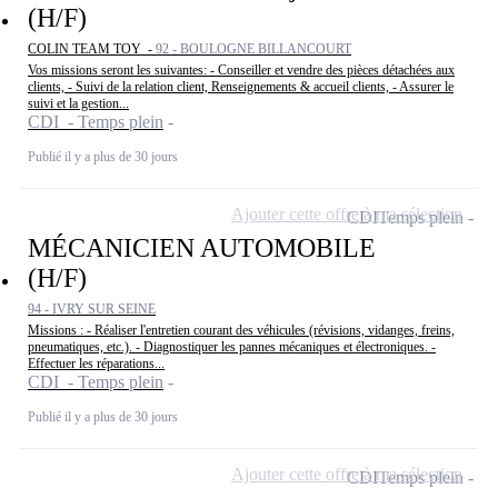
(H/F)
COLIN TEAM TOY -
92 - BOULOGNE BILLANCOURT
Vos missions seront les suivantes: - Conseiller et vendre des pièces détachées aux
clients, - Suivi de la relation client, Renseignements & accueil clients, - Assurer le
suivi et la gestion...
CDI - Temps plein
Publié il y a plus de 30 jours
Ajouter cette offre à ma sélection
CDI
Temps plein
MÉCANICIEN AUTOMOBILE
(H/F)
94 - IVRY SUR SEINE
Missions : - Réaliser l'entretien courant des véhicules (révisions, vidanges, freins,
pneumatiques, etc.). - Diagnostiquer les pannes mécaniques et électroniques. -
Effectuer les réparations...
CDI - Temps plein
Publié il y a plus de 30 jours
Ajouter cette offre à ma sélection
CDI
Temps plein