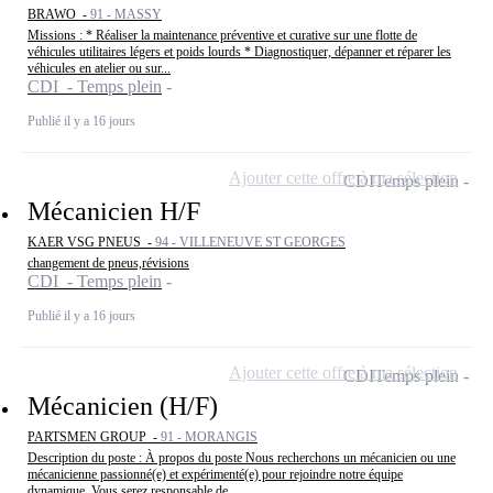
BRAWO -
91 - MASSY
Missions : * Réaliser la maintenance préventive et curative sur une flotte de
véhicules utilitaires légers et poids lourds * Diagnostiquer, dépanner et réparer les
véhicules en atelier ou sur...
CDI - Temps plein
Publié il y a 16 jours
Ajouter cette offre à ma sélection
CDI
Temps plein
Mécanicien H/F
KAER VSG PNEUS -
94 - VILLENEUVE ST GEORGES
changement de pneus,révisions
CDI - Temps plein
Publié il y a 16 jours
Ajouter cette offre à ma sélection
CDI
Temps plein
Mécanicien (H/F)
PARTSMEN GROUP -
91 - MORANGIS
Description du poste : À propos du poste Nous recherchons un mécanicien ou une
mécanicienne passionné(e) et expérimenté(e) pour rejoindre notre équipe
dynamique. Vous serez responsable de...