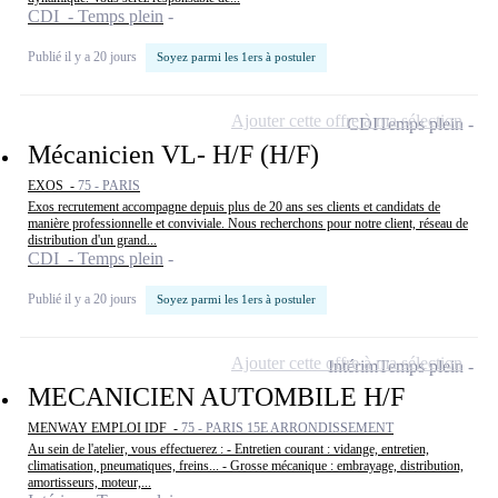
CDI - Temps plein
Publié il y a 20 jours
Soyez parmi les 1ers à postuler
Ajouter cette offre à ma sélection
CDI
Temps plein
Mécanicien VL- H/F (H/F)
EXOS -
75 - PARIS
Exos recrutement accompagne depuis plus de 20 ans ses clients et candidats de
manière professionnelle et conviviale. Nous recherchons pour notre client, réseau de
distribution d'un grand...
CDI - Temps plein
Publié il y a 20 jours
Soyez parmi les 1ers à postuler
Ajouter cette offre à ma sélection
Intérim
Temps plein
MECANICIEN AUTOMBILE H/F
MENWAY EMPLOI IDF -
75 - PARIS 15E ARRONDISSEMENT
Au sein de l'atelier, vous effectuerez : - Entretien courant : vidange, entretien,
climatisation, pneumatiques, freins... - Grosse mécanique : embrayage, distribution,
amortisseurs, moteur,...