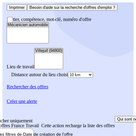
Imprimer
Besoin d'aide sur la recherche d'offres d'emploi ?
Métier, compétence, mot-clé, numéro d'offre
Lieu de travail
Distance autour du lieu choisi
Rechercher
des offres
Créer une alerte
Qui sont n
icher uniquement
 offres France Travail
Cette action recharge la liste des offres
les filtres de
Date de création
de l'offre