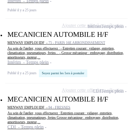
Intérim - Temps plein
Publié il y a 25 jours
Ajouter cette offre à ma sélection
Intérim
Temps plein
MECANICIEN AUTOMBILE H/F
MENWAY EMPLOI IDF -
75 - PARIS 16E ARRONDISSEMENT
Au sein de l'atelier, vous effectuerez : - Entretien courant : vidange, entretien,
climatisation, pneumatiques, freins... - Grosse mécanique : embrayage, distribution,
amortisseurs, moteur,...
Intérim - Temps plein
Publié il y a 25 jours
Soyez parmi les 1ers à postuler
Ajouter cette offre à ma sélection
CDI
Temps plein
MECANICIEN AUTOMBILE H/F
MENWAY EMPLOI IDF -
94 - FRESNES
Au sein de l'atelier, vous effectuerez : Entretien courant : vidange, entretien,
climatisation, pneumatiques, freins Grosse mécanique : embrayage, distribution,
amortisseurs, moteur,...
CDI - Temps plein