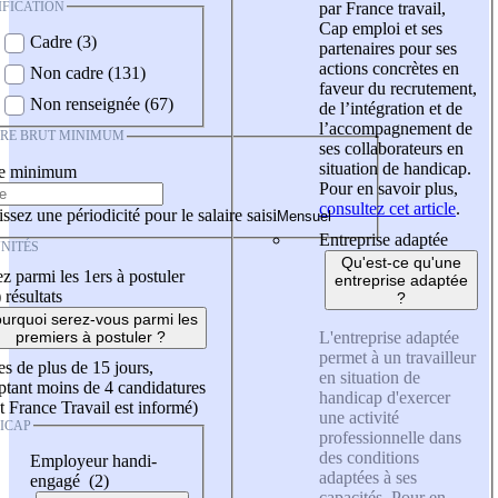
IFICATION
par France travail,
Cap emploi et ses
Cadre (3)
partenaires pour ses
actions concrètes en
Non cadre (131)
faveur du recrutement,
Non renseignée (67)
de l’intégration et de
l’accompagnement de
IRE BRUT MINIMUM
ses collaborateurs en
situation de handicap.
re minimum
Pour en savoir plus,
consultez cet article
.
ssez une périodicité pour le salaire saisi
Entreprise adaptée
NITÉS
Qu'est-ce qu'une
z parmi les 1ers à postuler
entreprise adaptée
)
résultats
?
urquoi serez-vous parmi les
L'entreprise adaptée
premiers à postuler ?
permet à un travailleur
es de plus de 15 jours,
en situation de
tant moins de 4 candidatures
handicap d'exercer
t France Travail est informé)
une activité
ICAP
professionnelle dans
des conditions
Employeur handi-
adaptées à ses
engagé (2)
capacités. Pour en