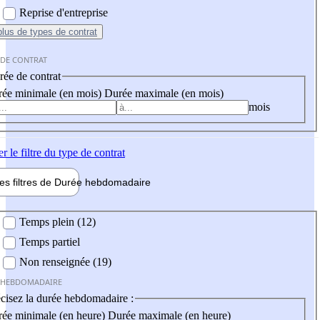
Reprise d'entreprise
plus
de types de contrat
 DE CONTRAT
ée de contrat
ée minimale (en mois)
Durée maximale (en mois)
mois
er
le filtre du type de contrat
les filtres de
Durée hebdo
madaire
 hebdomadaire
Temps plein (12)
Temps partiel
Non renseignée (19)
 HEBDOMADAIRE
cisez la durée hebdomadaire :
ée minimale (en heure)
Durée maximale (en heure)