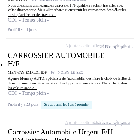
Nous cherchons un mécanicien carrossier H/F qualifié.e sachant travailler avec
valise diagnostique. Vous allez réparer et entretenir les carrosseries des véhicules,
ainsi qu'à effectuer des travaux...
CDI - Temps plein
Publié il y a 4 jours
Ajouter cette offre à ma sélection
CDI
Temps plein
CARROSSIER AUTOMOBILE
H/F
MENWAY EMPLOI IDF -
93 - NOISY-LE-SEC
Agence Menway AUTO, spécialiste de l'automobile, c'est faire le choix de la liberté,
d'une rémunération attractive et de développer ses compétences. Notre client, dont
les valeurs sont le...
CDI - Temps plein
Publié il y a 23 jours
Soyez parmi les 1ers à postuler
Ajouter cette offre à ma sélection
Intérim
Temps plein
Carrossier Automobile Urgent F/H