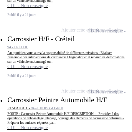
sur un véhicule endommagé ou...
CDI - Non renseigné
Publié il y a 24 jours
Ajouter cette offre à ma sélection
CDI
Non renseigné
Carrossier H/F - Créteil
94 - CRÉTEIL
Au quotidien vous aurez la responsabilité de différentes missions : Réaliser
l'ensemble des interventions de carrosserie Diagnostiquer et réparer les déformations
sur un véhicule endommagé ou...
CDI - Non renseigné
Publié il y a 24 jours
Ajouter cette offre à ma sélection
CDI
Non renseigné
Carrossier Peintre Automobile H/F
RÉSEAU AD -
94 - CHOISY-LE-ROI
POSTE : Carrossier Peintre Automobile H/F DESCRIPTION : - Procéder à des
opérations de débosselage, planage, ponçage des éléments de carrosserie déformés -
Préparer les surfaces réparées par...
CDI - Non renseigné