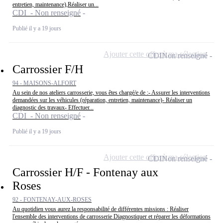
entretien, maintenance),Réaliser un...
CDI - Non renseigné
Publié il y a 19 jours
Ajouter cette offre à ma sélection
CDI
Non renseigné
Carrossier F/H
94 - MAISONS-ALFORT
Au sein de nos ateliers carrosserie, vous êtes chargé/e de :- Assurer les interventions
demandées sur les véhicules (réparation, entretien, maintenance)- Réaliser un
diagnostic des travaux- Effectuer...
CDI - Non renseigné
Publié il y a 19 jours
Ajouter cette offre à ma sélection
CDI
Non renseigné
Carrossier H/F - Fontenay aux
Roses
92 - FONTENAY-AUX-ROSES
Au quotidien vous aurez la responsabilité de différentes missions : Réaliser
l'ensemble des interventions de carrosserie Diagnostiquer et réparer les déformations