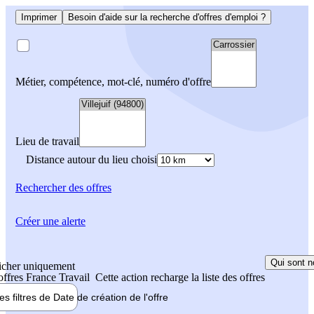
Imprimer
Besoin d'aide sur la recherche d'offres d'emploi ?
Métier, compétence, mot-clé, numéro d'offre
Lieu de travail
Distance autour du lieu choisi
Rechercher
des offres
Créer une alerte
Qui sont n
icher uniquement
 offres France Travail
Cette action recharge la liste des offres
les filtres de
Date de création
de l'offre