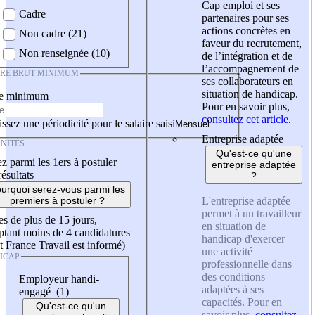
Cap emploi et ses
Cadre
partenaires pour ses
actions concrètes en
Non cadre (21)
faveur du recrutement,
Non renseignée (10)
de l’intégration et de
l’accompagnement de
IRE BRUT MINIMUM
ses collaborateurs en
situation de handicap.
re minimum
Pour en savoir plus,
consultez cet article
.
ssez une périodicité pour le salaire saisi
Entreprise adaptée
NITÉS
Qu'est-ce qu'une
z parmi les 1ers à postuler
entreprise adaptée
résultats
?
urquoi serez-vous parmi les
L'entreprise adaptée
premiers à postuler ?
permet à un travailleur
es de plus de 15 jours,
en situation de
tant moins de 4 candidatures
handicap d'exercer
t France Travail est informé)
une activité
ICAP
professionnelle dans
des conditions
Employeur handi-
adaptées à ses
engagé (1)
capacités. Pour en
Qu'est-ce qu'un
savoir plus,
consultez