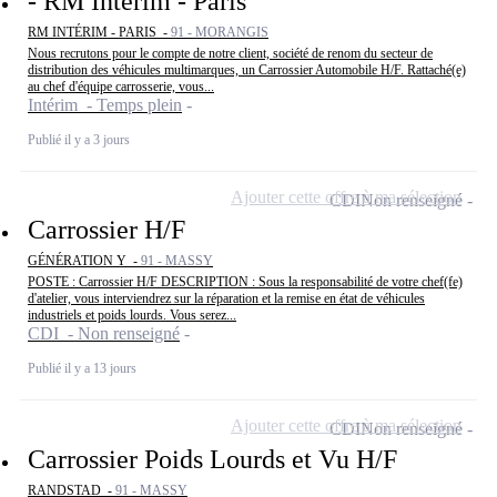
- RM Intérim - Paris
RM INTÉRIM - PARIS -
91 - MORANGIS
Nous recrutons pour le compte de notre client, société de renom du secteur de
distribution des véhicules multimarques, un Carrossier Automobile H/F. Rattaché(e)
au chef d'équipe carrosserie, vous...
Intérim - Temps plein
Publié il y a 3 jours
Ajouter cette offre à ma sélection
CDI
Non renseigné
Carrossier H/F
GÉNÉRATION Y -
91 - MASSY
POSTE : Carrossier H/F DESCRIPTION : Sous la responsabilité de votre chef(fe)
d'atelier, vous interviendrez sur la réparation et la remise en état de véhicules
industriels et poids lourds. Vous serez...
CDI - Non renseigné
Publié il y a 13 jours
Ajouter cette offre à ma sélection
CDI
Non renseigné
Carrossier Poids Lourds et Vu H/F
RANDSTAD -
91 - MASSY