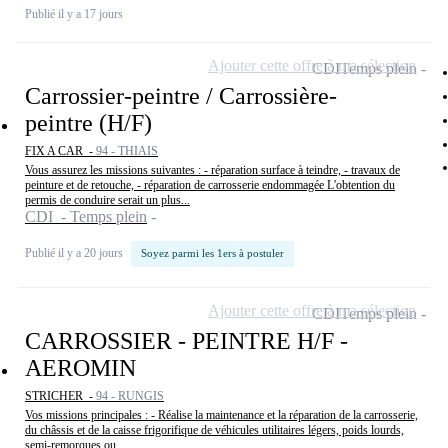
Publié il y a 17 jours
Ajouter cette offre à ma sélection
CDI
Temps plein
Carrossier-peintre / Carrossière-
peintre (H/F)
FIX A CAR -
94 - THIAIS
Vous assurez les missions suivantes : - réparation surface à teindre, - travaux de
peinture et de retouche, - réparation de carrosserie endommagée L'obtention du
permis de conduire serait un plus...
CDI - Temps plein
Publié il y a 20 jours
Soyez parmi les 1ers à postuler
Ajouter cette offre à ma sélection
CDI
Temps plein
CARROSSIER - PEINTRE H/F -
AEROMIN
STRICHER -
94 - RUNGIS
Vos missions principales : - Réalise la maintenance et la réparation de la carrosserie,
du châssis et de la caisse frigorifique de véhicules utilitaires légers, poids lourds,
semi-remorques ou...