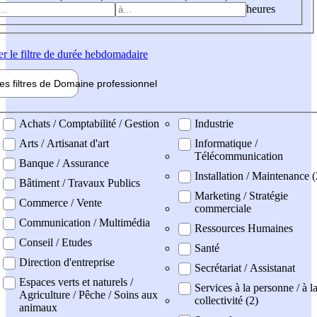
heures
er
le filtre de durée hebdomadaire
les filtres de
Domaine pro
fessionnel
ne professionel
Achats / Comptabilité / Gestion
Industrie
Arts / Artisanat d'art
Informatique /
Télécommunication
Banque / Assurance
Installation / Maintenance 
Bâtiment / Travaux Publics
Marketing / Stratégie
Commerce / Vente
commerciale
Communication / Multimédia
Ressources Humaines
Conseil / Etudes
Santé
Direction d'entreprise
Secrétariat / Assistanat
Espaces verts et naturels /
Services à la personne / à l
Agriculture / Pêche / Soins aux
collectivité (2)
animaux