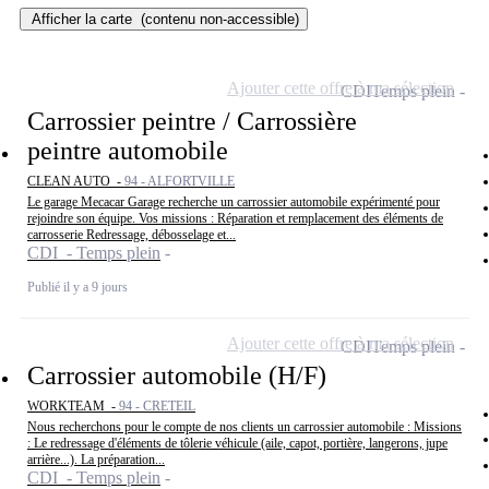
Afficher la carte
(contenu non-accessible)
Ajouter cette offre à ma sélection
CDI
Temps plein
Carrossier peintre / Carrossière
peintre automobile
CLEAN AUTO -
94 - ALFORTVILLE
Le garage Mecacar Garage recherche un carrossier automobile expérimenté pour
rejoindre son équipe. Vos missions : Réparation et remplacement des éléments de
carrosserie Redressage, débosselage et...
CDI - Temps plein
Publié il y a 9 jours
Ajouter cette offre à ma sélection
CDI
Temps plein
Carrossier automobile (H/F)
WORKTEAM -
94 - CRETEIL
Nous recherchons pour le compte de nos clients un carrossier automobile : Missions
: Le redressage d'éléments de tôlerie véhicule (aile, capot, portière, langerons, jupe
arrière...). La préparation...
CDI - Temps plein