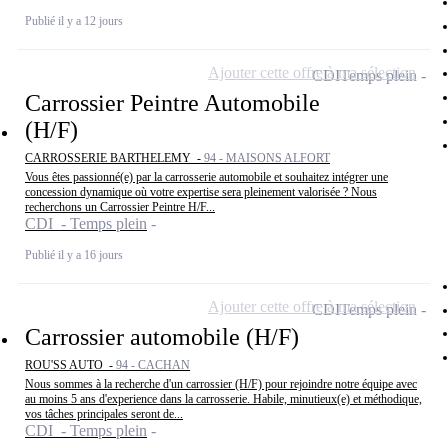
Publié il y a 12 jours
Ajouter cette offre à ma sélection
CDI
Temps plein
Carrossier Peintre Automobile
(H/F)
CARROSSERIE BARTHELEMY -
94 - MAISONS ALFORT
Vous êtes passionné(e) par la carrosserie automobile et souhaitez intégrer une
concession dynamique où votre expertise sera pleinement valorisée ? Nous
recherchons un Carrossier Peintre H/F...
CDI - Temps plein
Publié il y a 16 jours
Ajouter cette offre à ma sélection
CDI
Temps plein
Carrossier automobile (H/F)
ROU'SS AUTO -
94 - CACHAN
Nous sommes à la recherche d'un carrossier (H/F) pour rejoindre notre équipe avec
au moins 5 ans d'experience dans la carrosserie. Habile, minutieux(e) et méthodique,
vos tâches principales seront de...
CDI - Temps plein