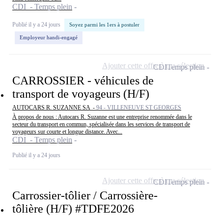
CDI - Temps plein
Publié il y a 24 jours
Soyez parmi les 1ers à postuler
Employeur handi-engagé
Ajouter cette offre à ma sélection
CDI
Temps plein
CARROSSIER - véhicules de
transport de voyageurs (H/F)
AUTOCARS R. SUZANNE SA -
94 - VILLENEUVE ST GEORGES
À propos de nous : Autocars R. Suzanne est une entreprise renommée dans le
secteur du transport en commun, spécialisée dans les services de transport de
voyageurs sur courte et longue distance. Avec...
CDI - Temps plein
Publié il y a 24 jours
Ajouter cette offre à ma sélection
CDI
Temps plein
Carrossier-tôlier / Carrossière-
tôlière (H/F) #TDFE2026