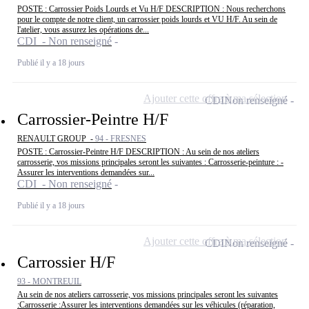
POSTE : Carrossier Poids Lourds et Vu H/F DESCRIPTION : Nous recherchons
pour le compte de notre client, un carrossier poids lourds et VU H/F. Au sein de
l'atelier, vous assurez les opérations de...
CDI - Non renseigné
Publié il y a 18 jours
Ajouter cette offre à ma sélection
CDI
Non renseigné
Carrossier-Peintre H/F
RENAULT GROUP -
94 - FRESNES
POSTE : Carrossier-Peintre H/F DESCRIPTION : Au sein de nos ateliers
carrosserie, vos missions principales seront les suivantes : Carrosserie-peinture : -
Assurer les interventions demandées sur...
CDI - Non renseigné
Publié il y a 18 jours
Ajouter cette offre à ma sélection
CDI
Non renseigné
Carrossier H/F
93 - MONTREUIL
Au sein de nos ateliers carrosserie, vos missions principales seront les suivantes
:Carrosserie :Assurer les interventions demandées sur les véhicules (réparation,