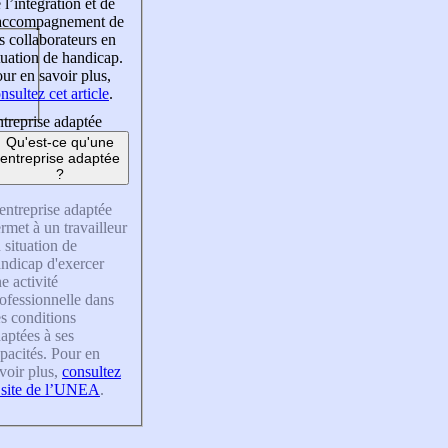
 l’intégration et de
’accompagnement de
s collaborateurs en
tuation de handicap.
ur en savoir plus,
nsultez cet article
.
treprise adaptée
Qu'est-ce qu'une
entreprise adaptée
?
entreprise adaptée
rmet à un travailleur
 situation de
ndicap d'exercer
e activité
ofessionnelle dans
s conditions
aptées à ses
pacités. Pour en
voir plus,
consultez
 site de l’UNEA
.