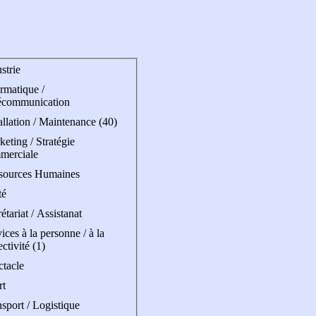
strie
rmatique /
écommunication
allation / Maintenance (40)
eting / Stratégie
merciale
sources Humaines
té
étariat / Assistanat
ices à la personne / à la
ectivité (1)
ctacle
rt
sport / Logistique