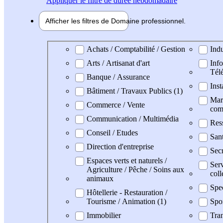
Appliquer
le filtre de durée hebdomadaire
Afficher les filtres de
Domaine pro
fessionnel
Domaine professionel
Achats / Comptabilité / Gestion
Indu
Arts / Artisanat d'art
Info
Tél
Banque / Assurance
Inst
Bâtiment / Travaux Publics (1)
Mark
Commerce / Vente
com
Communication / Multimédia
Res
Conseil / Etudes
San
Direction d'entreprise
Secr
Espaces verts et naturels /
Serv
Agriculture / Pêche / Soins aux
coll
animaux
Spe
Hôtellerie - Restauration /
Tourisme / Animation (1)
Spo
Immobilier
Tran