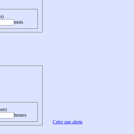
s)
mois
ure)
heures
Créer une alerte