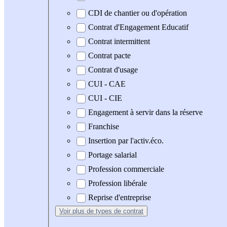
CDI de chantier ou d'opération
Contrat d'Engagement Educatif
Contrat intermittent
Contrat pacte
Contrat d'usage
CUI - CAE
CUI - CIE
Engagement à servir dans la réserve
Franchise
Insertion par l'activ.éco.
Portage salarial
Profession commerciale
Profession libérale
Reprise d'entreprise
Voir plus
de types de contrat