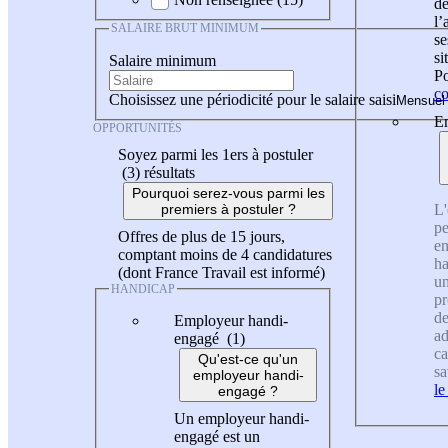
de
l
SALAIRE BRUT MINIMUM
se
si
Salaire minimum
Po
co
Choisissez une périodicité pour le salaire saisi
En
OPPORTUNITÉS
Soyez parmi les 1ers à postuler
(3)
résultats
Pourquoi serez-vous parmi les
L'
premiers à postuler ?
pe
Offres de plus de 15 jours,
en
comptant moins de 4 candidatures
ha
(dont France Travail est informé)
un
HANDICAP
pr
de
Employeur handi-
ad
engagé (1)
ca
Qu'est-ce qu'un
sa
employeur handi-
le
engagé ?
Un employeur handi-
engagé est un