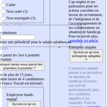
Cap emploi et ses
Cadre
partenaires pour ses
actions concrètes en
Non cadre (3)
faveur du recrutement,
Non renseignée (3)
de l’intégration et de
l’accompagnement de
IRE BRUT MINIMUM
ses collaborateurs en
situation de handicap.
re minimum
Pour en savoir plus,
consultez cet article
.
ssez une périodicité pour le salaire saisi
Entreprise adaptée
NITÉS
Qu'est-ce qu'une
z parmi les 1ers à postuler
entreprise adaptée
résultats
?
urquoi serez-vous parmi les
L'entreprise adaptée
premiers à postuler ?
permet à un travailleur
es de plus de 15 jours,
en situation de
tant moins de 4 candidatures
handicap d'exercer
t France Travail est informé)
une activité
ICAP
professionnelle dans
des conditions
Employeur handi-
adaptées à ses
engagé
capacités. Pour en
Qu'est-ce qu'un
savoir plus,
consultez