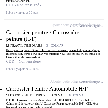
familiale a fondé son...
CDI - Non renseigné
Publié il y a plus de 30 jours
Ajouter cette offre à ma sélection
CDD
Non renseigné
Carrossier-peintre / Carrossière-
peintre (H/F)
RPI TRAVAIL TEMPORAIRE -
68 - COLMAR
Description du poste : Nous recherchons un carrossier peintre H/F pour un groupe
automobile situé près de Colmar. Vos missions Vous devrez réaliser l'ensemble des
interventions de carrosserie et...
CDD - Non renseigné
Publié il y a plus de 30 jours
Ajouter cette offre à ma sélection
CDI
Non renseigné
Carrossier Peintre Automobile H/F
SATIS JOBS CENTER - INDUSTRIE COLMAR -
68 - COLMAR
POSTE : Carrossier Peintre Automobile H/F DESCRIPTION : Satis Industrie
Colmar est à la recherche d'un(e) Carrossier Peintre Automobile H/F - CDI. Vous
êtes passionné par votre métier et attaché...