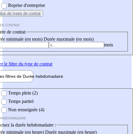
Reprise d'entreprise
plus
de types de contrat
 DE CONTRAT
ée de contrat
ée minimale (en mois)
Durée maximale (en mois)
mois
er
le filtre du type de contrat
les filtres de
Durée hebdo
madaire
 hebdomadaire
Temps plein (2)
Temps partiel
Non renseignée (4)
 HEBDOMADAIRE
cisez la durée hebdomadaire :
ée minimale (en heure)
Durée maximale (en heure)