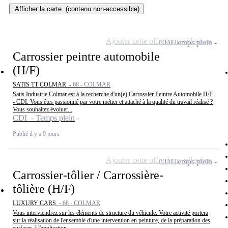
Afficher la carte
(contenu non-accessible)
Ajouter cette offre à ma sélection
CDI
Temps plein
Carrossier peintre automobile
(H/F)
SATIS TT COLMAR -
68 - COLMAR
Satis Industrie Colmar est à la recherche d'un(e) Carrossier Peintre Automobile H/F
- CDI. Vous êtes passionné par votre métier et attaché à la qualité du travail réalisé ?
Vous souhaitez évoluer...
CDI - Temps plein
Publié il y a 9 jours
Ajouter cette offre à ma sélection
CDI
Temps plein
Carrossier-tôlier / Carrossière-
tôlière (H/F)
LUXURY CARS -
68 - COLMAR
Vous interviendrez sur les éléments de structure du véhicule. Votre activité portera
sur la réalisation de l'ensemble d'une intervention en peinture, de la préparation des