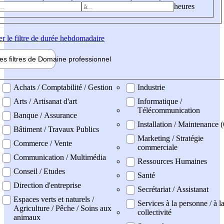
heures
er
le filtre de durée hebdomadaire
les filtres de
Domaine pro
fessionnel
ne professionel
Achats / Comptabilité / Gestion
Industrie
Arts / Artisanat d'art
Informatique /
Télécommunication
Banque / Assurance
Installation / Maintenance (
Bâtiment / Travaux Publics
Marketing / Stratégie
Commerce / Vente
commerciale
Communication / Multimédia
Ressources Humaines
Conseil / Etudes
Santé
Direction d'entreprise
Secrétariat / Assistanat
Espaces verts et naturels /
Services à la personne / à l
Agriculture / Pêche / Soins aux
collectivité
animaux