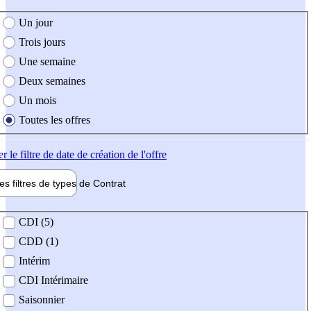
e création de l'offre
Un jour
Trois jours
Une semaine
Deux semaines
Un mois
Toutes les offres
er
le filtre de date de création de l'offre
les filtres de types de
Contrat
de contrat
CDI (5)
CDD (1)
Intérim
CDI Intérimaire
Saisonnier