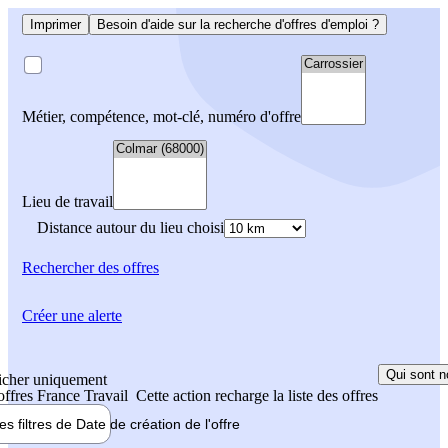
Imprimer
Besoin d'aide sur la recherche d'offres d'emploi ?
Métier, compétence, mot-clé, numéro d'offre
Lieu de travail
Distance autour du lieu choisi
Rechercher
des offres
Créer une alerte
Qui sont n
icher uniquement
 offres France Travail
Cette action recharge la liste des offres
les filtres de
Date de création
de l'offre