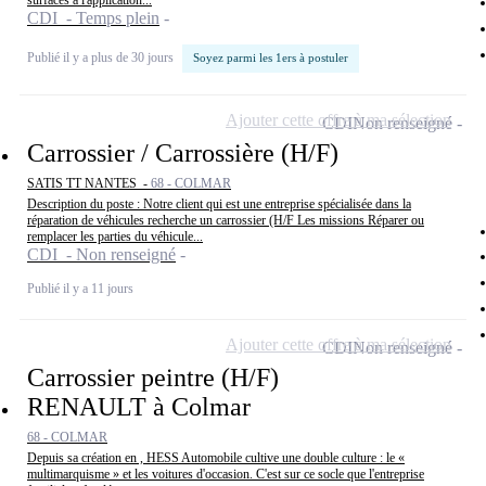
surfaces à l'application...
CDI - Temps plein
Publié il y a plus de 30 jours
Soyez parmi les 1ers à postuler
Ajouter cette offre à ma sélection
CDI
Non renseigné
Carrossier / Carrossière (H/F)
SATIS TT NANTES -
68 - COLMAR
Description du poste : Notre client qui est une entreprise spécialisée dans la
réparation de véhicules recherche un carrossier (H/F Les missions Réparer ou
remplacer les parties du véhicule...
CDI - Non renseigné
Publié il y a 11 jours
Ajouter cette offre à ma sélection
CDI
Non renseigné
Carrossier peintre (H/F)
RENAULT à Colmar
68 - COLMAR
Depuis sa création en , HESS Automobile cultive une double culture : le «
multimarquisme » et les voitures d'occasion. C'est sur ce socle que l'entreprise