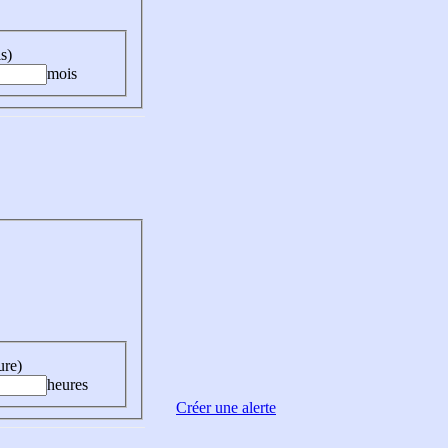
s)
mois
ure)
heures
Créer une alerte