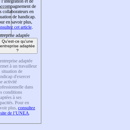
 l’intégration et de
’accompagnement de
s collaborateurs en
tuation de handicap.
ur en savoir plus,
nsultez cet article
.
treprise adaptée
Qu'est-ce qu'une
entreprise adaptée
?
entreprise adaptée
rmet à un travailleur
 situation de
ndicap d'exercer
e activité
ofessionnelle dans
s conditions
aptées à ses
pacités. Pour en
voir plus,
consultez
 site de l’UNEA
.