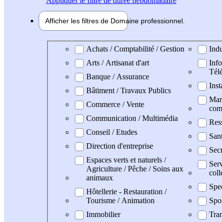
Appliquer
le filtre de durée hebdomadaire
Afficher les filtres de
Domaine pro
fessionnel
Domaine professionel
Achats / Comptabilité / Gestion
Indu
Arts / Artisanat d'art
Info
Tél
Banque / Assurance
Inst
Bâtiment / Travaux Publics
Mark
Commerce / Vente
com
Communication / Multimédia
Res
Conseil / Etudes
San
Direction d'entreprise
Secr
Espaces verts et naturels /
Serv
Agriculture / Pêche / Soins aux
coll
animaux
Spe
Hôtellerie - Restauration /
Tourisme / Animation
Spo
Immobilier
Tran