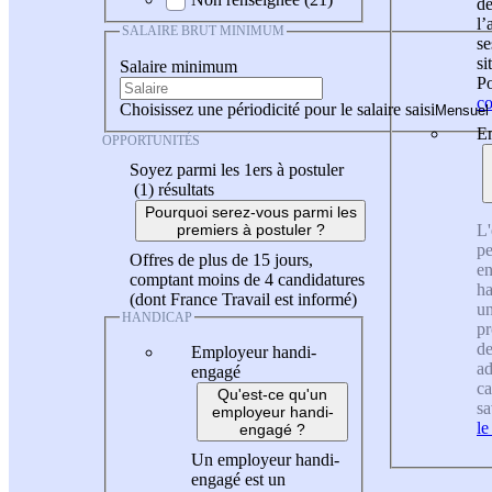
de
l
SALAIRE BRUT MINIMUM
se
si
Salaire minimum
Po
co
Choisissez une périodicité pour le salaire saisi
En
OPPORTUNITÉS
Soyez parmi les 1ers à postuler
(1)
résultats
Pourquoi serez-vous parmi les
L'
premiers à postuler ?
pe
Offres de plus de 15 jours,
en
comptant moins de 4 candidatures
ha
(dont France Travail est informé)
un
HANDICAP
pr
de
Employeur handi-
ad
engagé
ca
Qu'est-ce qu'un
sa
employeur handi-
le
engagé ?
Un employeur handi-
engagé est un