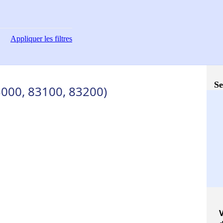
Appliquer
les filtres
Se
3000, 83100, 83200)
V