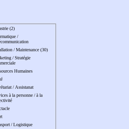
strie (2)
rmatique /
écommunication
allation / Maintenance (30)
eting / Stratégie
merciale
sources Humaines
té
étariat / Assistanat
ices à la personne / à la
ectivité
ctacle
rt
sport / Logistique