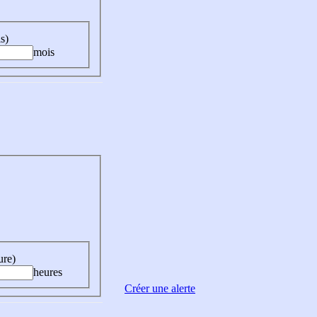
s)
mois
ure)
heures
Créer une alerte