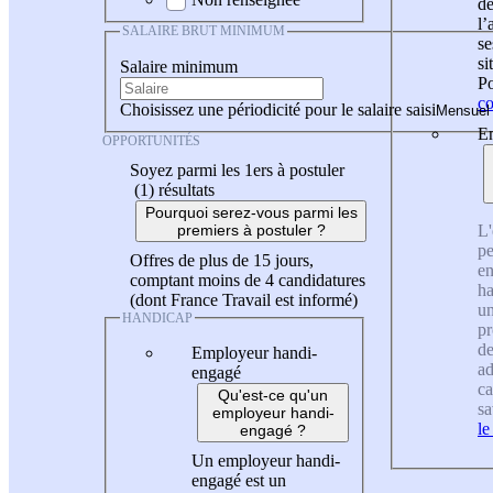
de
l
SALAIRE BRUT MINIMUM
se
si
Salaire minimum
Po
co
Choisissez une périodicité pour le salaire saisi
En
OPPORTUNITÉS
Soyez parmi les 1ers à postuler
(1)
résultats
Pourquoi serez-vous parmi les
L'
premiers à postuler ?
pe
Offres de plus de 15 jours,
en
comptant moins de 4 candidatures
ha
(dont France Travail est informé)
un
HANDICAP
pr
de
Employeur handi-
ad
engagé
ca
Qu'est-ce qu'un
sa
employeur handi-
le
engagé ?
Un employeur handi-
engagé est un