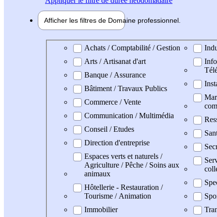
Appliquer
le filtre de durée hebdomadaire
Afficher les filtres de
Domaine pro
fessionnel
Domaine professionel
Achats / Comptabilité / Gestion
Indu
Arts / Artisanat d'art
Info
Tél
Banque / Assurance
Inst
Bâtiment / Travaux Publics
Mark
Commerce / Vente
com
Communication / Multimédia
Res
Conseil / Etudes
San
Direction d'entreprise
Secr
Espaces verts et naturels /
Serv
Agriculture / Pêche / Soins aux
coll
animaux
Spe
Hôtellerie - Restauration /
Tourisme / Animation
Spo
Immobilier
Tran