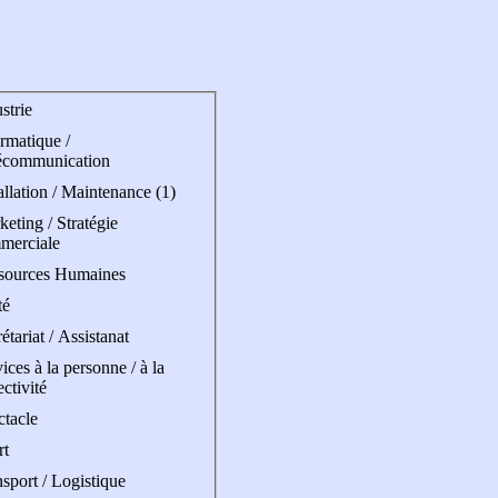
strie
rmatique /
écommunication
allation / Maintenance (1)
eting / Stratégie
merciale
sources Humaines
té
étariat / Assistanat
ices à la personne / à la
ectivité
ctacle
rt
sport / Logistique