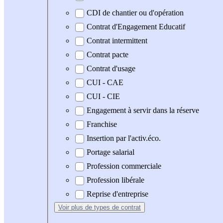
CDI de chantier ou d'opération
Contrat d'Engagement Educatif
Contrat intermittent
Contrat pacte
Contrat d'usage
CUI - CAE
CUI - CIE
Engagement à servir dans la réserve
Franchise
Insertion par l'activ.éco.
Portage salarial
Profession commerciale
Profession libérale
Reprise d'entreprise
Voir plus
de types de contrat