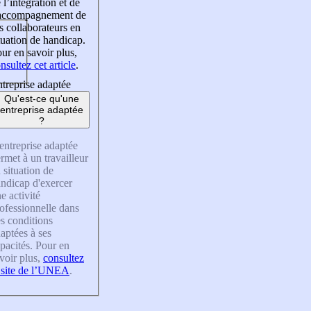
 l’intégration et de
’accompagnement de
s collaborateurs en
tuation de handicap.
ur en savoir plus,
nsultez cet article
.
treprise adaptée
Qu'est-ce qu'une
entreprise adaptée
?
entreprise adaptée
rmet à un travailleur
 situation de
ndicap d'exercer
e activité
ofessionnelle dans
s conditions
aptées à ses
pacités. Pour en
voir plus,
consultez
 site de l’UNEA
.