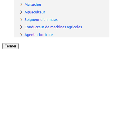
Fermer
Fermer
le détail de l'offre
/
Offre
sur
Offre précéden