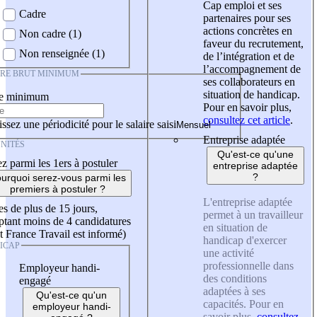
Cap emploi et ses
Cadre
partenaires pour ses
actions concrètes en
Non cadre (1)
faveur du recrutement,
Non renseignée (1)
de l’intégration et de
l’accompagnement de
IRE BRUT MINIMUM
ses collaborateurs en
situation de handicap.
re minimum
Pour en savoir plus,
consultez cet article
.
ssez une périodicité pour le salaire saisi
Entreprise adaptée
NITÉS
Qu'est-ce qu'une
z parmi les 1ers à postuler
entreprise adaptée
?
urquoi serez-vous parmi les
premiers à postuler ?
L'entreprise adaptée
es de plus de 15 jours,
permet à un travailleur
tant moins de 4 candidatures
en situation de
t France Travail est informé)
handicap d'exercer
ICAP
une activité
professionnelle dans
Employeur handi-
des conditions
engagé
adaptées à ses
Qu'est-ce qu'un
capacités. Pour en
employeur handi-
savoir plus,
consultez