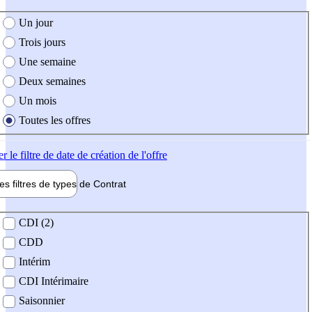
e création de l'offre
Un jour
Trois jours
Une semaine
Deux semaines
Un mois
Toutes les offres
er
le filtre de date de création de l'offre
les filtres de types de
Contrat
de contrat
CDI (2)
CDD
Intérim
CDI Intérimaire
Saisonnier