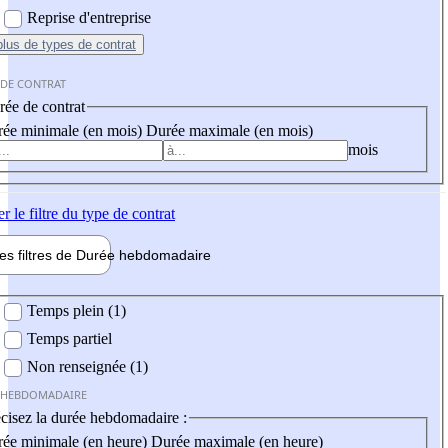
Reprise d'entreprise
plus
de types de contrat
 DE CONTRAT
ée de contrat
ée minimale (en mois)
Durée maximale (en mois)
mois
er
le filtre du type de contrat
les filtres de
Durée hebdo
madaire
 hebdomadaire
Temps plein (1)
Temps partiel
Non renseignée (1)
 HEBDOMADAIRE
cisez la durée hebdomadaire :
ée minimale (en heure)
Durée maximale (en heure)