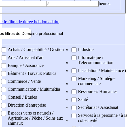
heures
er
le filtre de durée hebdomadaire
les filtres de
Domaine pro
fessionnel
ne professionel
Achats / Comptabilité / Gestion
Industrie
Arts / Artisanat d'art
Informatique /
Télécommunication
Banque / Assurance
Installation / Maintenance (
Bâtiment / Travaux Publics
Marketing / Stratégie
Commerce / Vente
commerciale
Communication / Multimédia
Ressources Humaines
Conseil / Etudes
Santé
Direction d'entreprise
Secrétariat / Assistanat
Espaces verts et naturels /
Services à la personne / à l
Agriculture / Pêche / Soins aux
collectivité
animaux