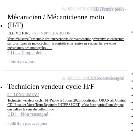
Ajouter cette offre à ma sélection
CDI
Temps plein
Mécanicien / Mécanicienne moto
(H/F)
RED MOTORS -
91 - VIRY CHATILLON
Vous réaliserez l'ensemble des interventions de maintenance préventive et corrective
sur tous types de motocycles: - le contrôle et la remise en état sur les systèmes
mécaniques des motocycles - ...
CDI - Temps plein
Publié il y a 4 jours
Ajouter cette offre à ma sélection
CDI
Non renseigné
Technicien vendeur cycle H/F
91 - LONGJUMEAU
Technicien vendeur cycle H/F Publié le 13 mai 2026 Localisation ORANGE Contrat
CDI Postuler Votre Team Rejoindre INTERSPORT , c’est faire partie d’une équipe
qui cultive le sens du collectif, de...
CDI - Non renseigné
Publié il y a plus de 30 jours