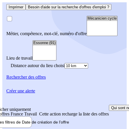
Imprimer
Besoin d'aide sur la recherche d'offres d'emploi ?
Métier, compétence, mot-clé, numéro d'offre
Lieu de travail
Distance autour du lieu choisi
Rechercher
des offres
Créer une alerte
Qui sont n
icher uniquement
 offres France Travail
Cette action recharge la liste des offres
les filtres de
Date de création
de l'offre