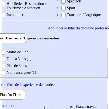
Spectacle
Hôtellerie - Restauration /
Tourisme / Animation
Sport
Immobilier
Transport / Logistique
Appliquer
le filtre du domaine professi
es filtres liés à l'
Expérience
demandée
ience demandée
Moins de 1 an
De 1 à 3 ans (1)
Plus de 3 ans
Non renseignée (1)
er
le filtre de l'expérience demandée
Plus De
Filtres
IFICATION
par France travail,