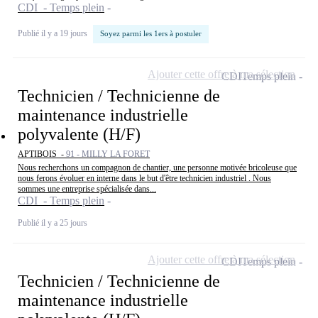
CDI - Temps plein
Publié il y a 19 jours
Soyez parmi les 1ers à postuler
Ajouter cette offre à ma sélection
CDI
Temps plein
Technicien / Technicienne de
maintenance industrielle
polyvalente (H/F)
APTIBOIS -
91 - MILLY LA FORET
Nous recherchons un compagnon de chantier, une personne motivée bricoleuse que
nous ferons évoluer en interne dans le but d'être technicien industriel . Nous
sommes une entreprise spécialisée dans...
CDI - Temps plein
Publié il y a 25 jours
Ajouter cette offre à ma sélection
CDI
Temps plein
Technicien / Technicienne de
maintenance industrielle