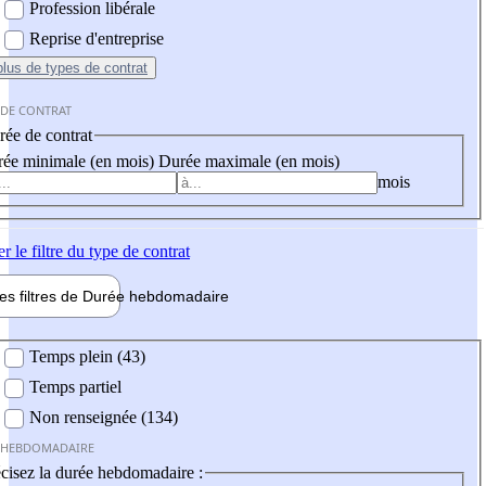
Profession libérale
Reprise d'entreprise
plus
de types de contrat
 DE CONTRAT
ée de contrat
ée minimale (en mois)
Durée maximale (en mois)
mois
er
le filtre du type de contrat
les filtres de
Durée hebdo
madaire
 hebdomadaire
Temps plein (43)
Temps partiel
Non renseignée (134)
 HEBDOMADAIRE
cisez la durée hebdomadaire :