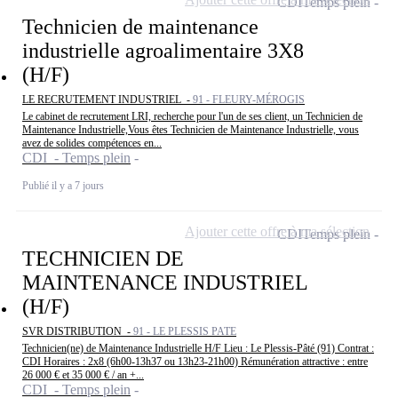
CDI
Temps plein
Technicien de maintenance
industrielle agroalimentaire 3X8
(H/F)
LE RECRUTEMENT INDUSTRIEL -
91 - FLEURY-MÉROGIS
Le cabinet de recrutement LRI, recherche pour l'un de ses client, un Technicien de
Maintenance Industrielle,Vous êtes Technicien de Maintenance Industrielle, vous
avez de solides compétences en...
CDI - Temps plein
Publié il y a 7 jours
Ajouter cette offre à ma sélection
CDI
Temps plein
TECHNICIEN DE
MAINTENANCE INDUSTRIEL
(H/F)
SVR DISTRIBUTION -
91 - LE PLESSIS PATE
Technicien(ne) de Maintenance Industrielle H/F Lieu : Le Plessis-Pâté (91) Contrat :
CDI Horaires : 2x8 (6h00-13h37 ou 13h23-21h00) Rémunération attractive : entre
26 000 € et 35 000 € / an +...
CDI - Temps plein