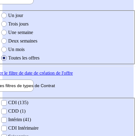
e création de l'offre
Un jour
Trois jours
Une semaine
Deux semaines
Un mois
Toutes les offres
er
le filtre de date de création de l'offre
les filtres de types de
Contrat
de contrat
CDI (135)
CDD (1)
Intérim (41)
CDI Intérimaire