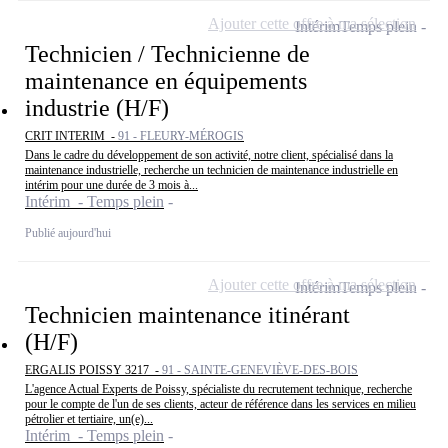
Ajouter cette offre à ma sélection
Intérim
Temps plein
Technicien / Technicienne de
maintenance en équipements
industrie (H/F)
CRIT INTERIM -
91 - FLEURY-MÉROGIS
Dans le cadre du développement de son activité, notre client, spécialisé dans la
maintenance industrielle, recherche un technicien de maintenance industrielle en
intérim pour une durée de 3 mois à...
Intérim - Temps plein
Publié aujourd'hui
Ajouter cette offre à ma sélection
Intérim
Temps plein
Technicien maintenance itinérant
(H/F)
ERGALIS POISSY 3217 -
91 - SAINTE-GENEVIÈVE-DES-BOIS
L'agence Actual Experts de Poissy, spécialiste du recrutement technique, recherche
pour le compte de l'un de ses clients, acteur de référence dans les services en milieu
pétrolier et tertiaire, un(e)...
Intérim - Temps plein