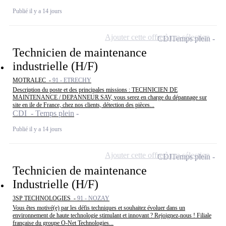
Publié il y a 14 jours
Ajouter cette offre à ma sélection
CDI
Temps plein
Technicien de maintenance
industrielle (H/F)
MOTRALEC -
91 - ETRECHY
Description du poste et des principales missions : TECHNICIEN DE
MAINTENANCE / DEPANNEUR SAV, vous serez en charge du dépannage sur
site en ile de France, chez nos clients, détection des pièces...
CDI - Temps plein
Publié il y a 14 jours
Ajouter cette offre à ma sélection
CDI
Temps plein
Technicien de maintenance
Industrielle (H/F)
3SP TECHNOLOGIES -
91 - NOZAY
Vous êtes motivé(e) par les défis techniques et souhaitez évoluer dans un
environnement de haute technologie stimulant et innovant ? Rejoignez-nous ! Filiale
française du groupe O-Net Technologies...