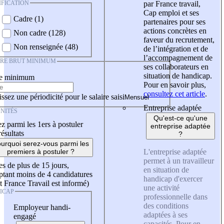
IFICATION
par France travail,
Cap emploi et ses
Cadre (1)
partenaires pour ses
actions concrètes en
Non cadre (128)
faveur du recrutement,
Non renseignée (48)
de l’intégration et de
l’accompagnement de
IRE BRUT MINIMUM
ses collaborateurs en
situation de handicap.
re minimum
Pour en savoir plus,
consultez cet article
.
ssez une périodicité pour le salaire saisi
Entreprise adaptée
NITÉS
Qu'est-ce qu'une
z parmi les 1ers à postuler
entreprise adaptée
résultats
?
urquoi serez-vous parmi les
L'entreprise adaptée
premiers à postuler ?
permet à un travailleur
es de plus de 15 jours,
en situation de
tant moins de 4 candidatures
handicap d'exercer
t France Travail est informé)
une activité
ICAP
professionnelle dans
des conditions
Employeur handi-
adaptées à ses
engagé
capacités. Pour en