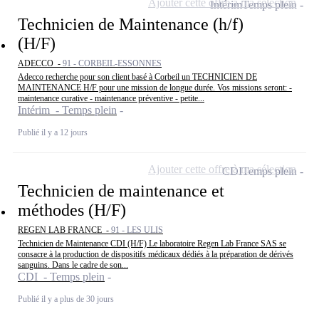
Ajouter cette offre à ma sélection
Intérim
Temps plein
Technicien de Maintenance (h/f)
(H/F)
ADECCO -
91 - CORBEIL-ESSONNES
Adecco recherche pour son client basé à Corbeil un TECHNICIEN DE
MAINTENANCE H/F pour une mission de longue durée. Vos missions seront: -
maintenance curative - maintenance préventive - petite...
Intérim - Temps plein
Publié il y a 12 jours
Ajouter cette offre à ma sélection
CDI
Temps plein
Technicien de maintenance et
méthodes (H/F)
REGEN LAB FRANCE -
91 - LES ULIS
Technicien de Maintenance CDI (H/F) Le laboratoire Regen Lab France SAS se
consacre à la production de dispositifs médicaux dédiés à la préparation de dérivés
sanguins. Dans le cadre de son...
CDI - Temps plein
Publié il y a plus de 30 jours