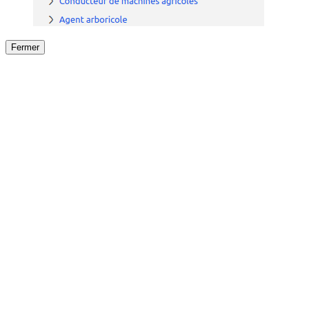
Fermer
Fermer
le détail de l'offre
/
Offre
sur
Offre précéden