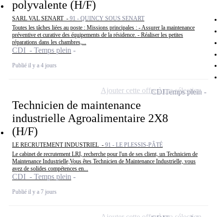
polyvalente (H/F)
SARL VAL SENART -
91 - QUINCY SOUS SENART
Toutes les tâches liées au poste : Missions principales : - Assurer la maintenance
préventive et curative des équipements de la résidence. - Réaliser les petites
réparations dans les chambres,...
CDI - Temps plein
Publié il y a 4 jours
Ajouter cette offre à ma sélection
CDI
Temps plein
Technicien de maintenance
industrielle Agroalimentaire 2X8
(H/F)
LE RECRUTEMENT INDUSTRIEL -
91 - LE PLESSIS-PÂTÉ
Le cabinet de recrutement LRI, recherche pour l'un de ses client, un Technicien de
Maintenance Industrielle,Vous êtes Technicien de Maintenance Industrielle, vous
avez de solides compétences en...
CDI - Temps plein
Publié il y a 7 jours
Ajouter cette offre à ma sélection