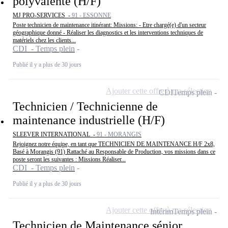
polyvalente (H/F)
MJ PRO-SERVICES -
91 - ESSONNE
Poste technicien de maintenance itinérant: Missions: - Etre chargé(e) d'un secteur
géographique donné - Réaliser les diagnostics et les interventions techniques de
matériels chez les clients...
CDI - Temps plein
Publié il y a plus de 30 jours
Ajouter cette offre à ma sélection
CDI
Temps plein
Technicien / Technicienne de
maintenance industrielle (H/F)
SLEEVER INTERNATIONAL -
91 - MORANGIS
Rejoignez notre équipe, en tant que TECHNICIEN DE MAINTENANCE H/F 2x8,
Basé à Morangis (91) Rattaché au Responsable de Production, vos missions dans ce
poste seront les suivantes : Missions Réaliser...
CDI - Temps plein
Publié il y a plus de 30 jours
Ajouter cette offre à ma sélection
Intérim
Temps plein
Technicien de Maintenance sénior