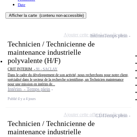
Date
Afficher la carte
(contenu non-accessible)
Ajouter cette offre à ma sélection
Intérim
Temps plein
Technicien / Technicienne de
maintenance industrielle
polyvalente (H/F)
CRIT INTERIM -
91 - SACLAY
Dans le cadre du développement de son activité, nous recherchons pour notre client,
spécialisé dans le secteur de la recherche scientifique, un Technicien maintenance
pour une mission en intérim de...
Intérim - Temps plein
Publié il y a 4 jours
Ajouter cette offre à ma sélection
CDI
Temps plein
Technicien / Technicienne de
maintenance industrielle