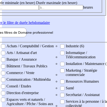
ée minimale (en heure)
Durée maximale (en heure)
heures
er
le filtre de durée hebdomadaire
les filtres de
Domaine pro
fessionnel
ne professionel
Achats / Comptabilité / Gestion
Industrie (6)
Arts / Artisanat d'art
Informatique /
Télécommunication
Banque / Assurance
Installation / Maintenance 
Bâtiment / Travaux Publics
Marketing / Stratégie
Commerce / Vente
commerciale
Communication / Multimédia
Ressources Humaines
Conseil / Etudes
Santé
Direction d'entreprise
Secrétariat / Assistanat
Espaces verts et naturels /
Services à la personne / à l
Agriculture / Pêche / Soins aux
collectivité