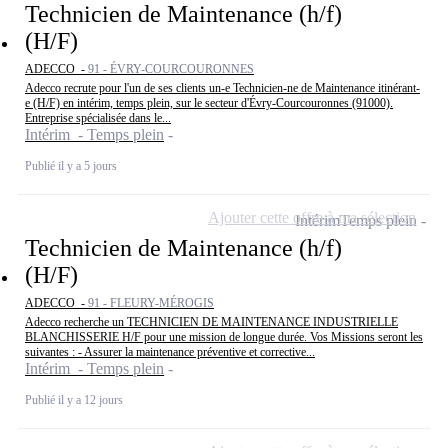
Technicien de Maintenance (h/f)
(H/F)
ADECCO -
91 - ÉVRY-COURCOURONNES
Adecco recrute pour l'un de ses clients un-e Technicien-ne de Maintenance itinérant-
e (H/F) en intérim, temps plein, sur le secteur d'Évry-Courcouronnes (91000).
Entreprise spécialisée dans le...
Intérim - Temps plein
Publié il y a 5 jours
Ajouter cette offre à ma sélection
Intérim
Temps plein
Technicien de Maintenance (h/f)
(H/F)
ADECCO -
91 - FLEURY-MÉROGIS
Adecco recherche un TECHNICIEN DE MAINTENANCE INDUSTRIELLE
BLANCHISSERIE H/F pour une mission de longue durée. Vos Missions seront les
suivantes : - Assurer la maintenance préventive et corrective...
Intérim - Temps plein
Publié il y a 12 jours