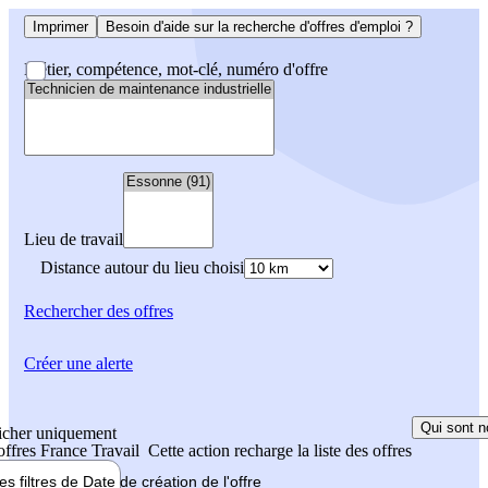
Imprimer
Besoin d'aide sur la recherche d'offres d'emploi ?
Métier, compétence, mot-clé, numéro d'offre
Lieu de travail
Distance autour du lieu choisi
Rechercher
des offres
Créer une alerte
Qui sont n
icher uniquement
 offres France Travail
Cette action recharge la liste des offres
les filtres de
Date de création
de l'offre