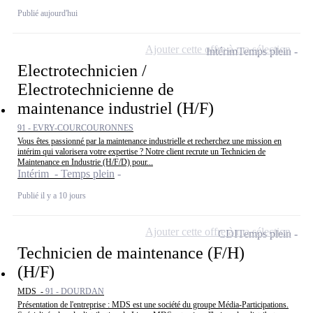
Publié aujourd'hui
Ajouter cette offre à ma sélection
Intérim
Temps plein
Electrotechnicien /
Electrotechnicienne de
maintenance industriel (H/F)
91 - EVRY-COURCOURONNES
Vous êtes passionné par la maintenance industrielle et recherchez une mission en
intérim qui valorisera votre expertise ? Notre client recrute un Technicien de
Maintenance en Industrie (H/F/D) pour...
Intérim - Temps plein
Publié il y a 10 jours
Ajouter cette offre à ma sélection
CDI
Temps plein
Technicien de maintenance (F/H)
(H/F)
MDS -
91 - DOURDAN
Présentation de l'entreprise : MDS est une société du groupe Média-Participations.