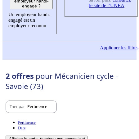
employeur handi-
le site de l’UNEA
.
engagé ?
Un employeur handi-
engagé est un
employeur reconnu
Appliquer
les filtres
2 offres
pour Mécanicien cycle -
Savoie (73)
Trier par
Pertinence
Pertinence
Date
Afficher la carte
(contenu non-accessible)