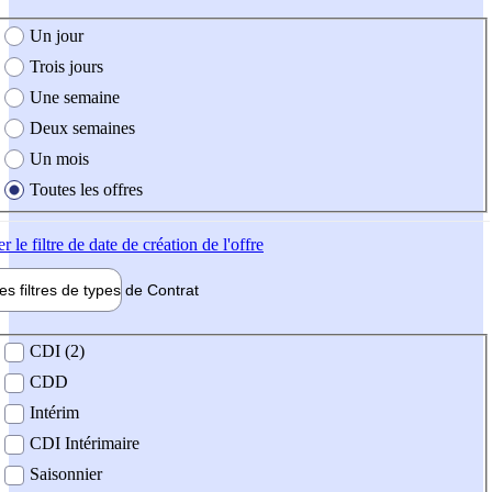
e création de l'offre
Un jour
Trois jours
Une semaine
Deux semaines
Un mois
Toutes les offres
er
le filtre de date de création de l'offre
les filtres de types de
Contrat
de contrat
CDI (2)
CDD
Intérim
CDI Intérimaire
Saisonnier