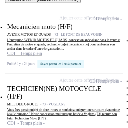
Ajouter cette offre à ma sélection
CDI
Temps plein
Mecanicien moto (H/F)
AVENIR MOTOS ET QUADS -
73 - LE PONT DE BEAUVOISIN
L'entreprise AVENIR MOTOS ET QUADS, concession spécialisée dans la vente et
l'entretien de motos et quads, recherche un(e) mécanicien(ne) pour renforcer son
atelier dans le cadre d'une réorganisation...
CDI - Temps plein
Publié il y a 24 jours
Soyez parmi les 1ers à postuler
Ajouter cette offre à ma sélection
CDI
Temps plein
TECHICIEN(NE) MOTOCYCLE
(H/F)
MILE DEUX-ROUES -
73 - VOGLANS
Vous êtes passionné(e) de deux-roues et souhaitez intégrer une structure dynamique
à taille humaine ? Notre concession multimarque basée à Voglans (73) recrute son
futur Technicien Moto (H/F)...
CDI - Temps plein