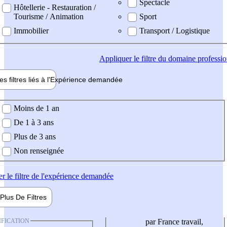
Spectacle
Hôtellerie - Restauration /
Tourisme / Animation
Sport
Immobilier
Transport / Logistique
Appliquer
le filtre du domaine professi
es filtres liés à l'
Expérience
demandée
ience demandée
Moins de 1 an
De 1 à 3 ans
Plus de 3 ans
Non renseignée
er
le filtre de l'expérience demandée
Plus De
Filtres
IFICATION
par France travail,