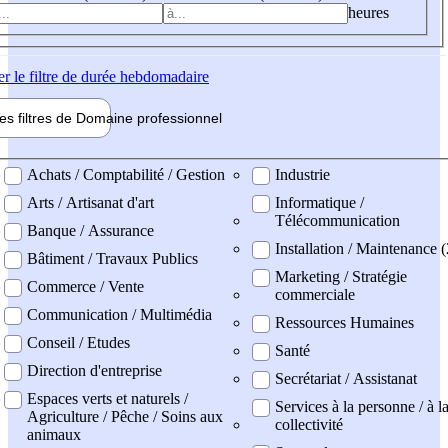
heures
er
le filtre de durée hebdomadaire
les filtres de
Domaine pro
fessionnel
ne professionel
Achats / Comptabilité / Gestion
Industrie
Arts / Artisanat d'art
Informatique /
Télécommunication
Banque / Assurance
Installation / Maintenance (
Bâtiment / Travaux Publics
Marketing / Stratégie
Commerce / Vente
commerciale
Communication / Multimédia
Ressources Humaines
Conseil / Etudes
Santé
Direction d'entreprise
Secrétariat / Assistanat
Espaces verts et naturels /
Services à la personne / à l
Agriculture / Pêche / Soins aux
collectivité
animaux