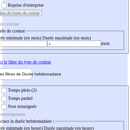
Reprise d'entreprise
plus
de types de contrat
 DE CONTRAT
ée de contrat
ée minimale (en mois)
Durée maximale (en mois)
mois
er
le filtre du type de contrat
les filtres de
Durée hebdo
madaire
 hebdomadaire
Temps plein (2)
Temps partiel
Non renseignée
 HEBDOMADAIRE
cisez la durée hebdomadaire :
ée minimale (en heure)
Durée maximale (en heure)