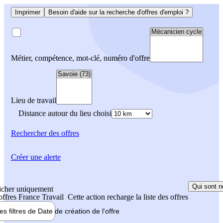
Imprimer
Besoin d'aide sur la recherche d'offres d'emploi ?
Métier, compétence, mot-clé, numéro d'offre
Lieu de travail
Distance autour du lieu choisi
Rechercher
des offres
Créer une alerte
Qui sont n
icher uniquement
 offres France Travail
Cette action recharge la liste des offres
les filtres de
Date de création
de l'offre