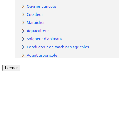
Fermer
Fermer
le détail de l'offre
/
Offre
sur
Offre précéden