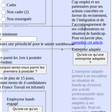
Cap emploi et ses
Cadre
partenaires pour ses
actions concrètes en
Non cadre (2)
faveur du recrutement,
Non renseignée
de l’intégration et de
l’accompagnement de
IRE BRUT MINIMUM
ses collaborateurs en
situation de handicap.
re minimum
Pour en savoir plus,
consultez cet article
.
ssez une périodicité pour le salaire saisi
Entreprise adaptée
NITÉS
Qu'est-ce qu'une
z parmi les 1ers à postuler
entreprise adaptée
résultats
?
urquoi serez-vous parmi les
L'entreprise adaptée
premiers à postuler ?
permet à un travailleur
es de plus de 15 jours,
en situation de
tant moins de 4 candidatures
handicap d'exercer
t France Travail est informé)
une activité
ICAP
professionnelle dans
des conditions
Employeur handi-
adaptées à ses
engagé
capacités. Pour en
Qu'est-ce qu'un
savoir plus,
consultez