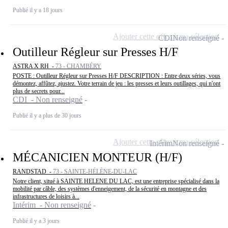
Publié il y a 18 jours
Ajouter cette offre à ma sélection
CDI
Non renseigné
Outilleur Régleur sur Presses H/F
ASTRA X RH -
73 - CHAMBÉRY
POSTE : Outilleur Régleur sur Presses H/F DESCRIPTION : Entre deux séries, vous
démontez, affûtez, ajustez. Votre terrain de jeu : les presses et leurs outillages, qui n'ont
plus de secrets pour...
CDI - Non renseigné
Publié il y a plus de 30 jours
Ajouter cette offre à ma sélection
Intérim
Non renseigné
MÉCANICIEN MONTEUR (H/F)
RANDSTAD -
73 - SAINTE-HÉLÈNE-DU-LAC
Notre client, situé à SAINTE HELENE DU LAC, est une entreprise spécialisé dans la
mobilité par câble, des systèmes d'enneigement, de la sécurité en montagne et des
infrastructures de loisirs à...
Intérim - Non renseigné
Publié il y a 3 jours