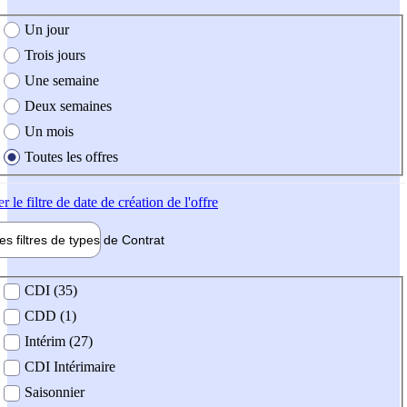
e création de l'offre
Un jour
Trois jours
Une semaine
Deux semaines
Un mois
Toutes les offres
er
le filtre de date de création de l'offre
les filtres de types de
Contrat
de contrat
CDI (35)
CDD (1)
Intérim (27)
CDI Intérimaire
Saisonnier