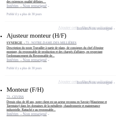
des exigences qualité définies....
Intérim - Non renseigné
Publié il y a plus de 30 jours
Ajouter cette offre à ma sélection
Intérim
Non renseigné
Ajusteur monteur (H/F)
SYNERGIE -
73 - NOTRE-DAME-DES-MILLIÈRES
Description du poste Travailler à partir de plans, de consignes du chef d'équipe
montage, du responsable de production et des chargés d'affaires, en respectant
l'ordonnancement du Responsable de...
Intérim - Non renseigné
Publié il y a plus de 30 jours
Ajouter cette offre à ma sélection
Intérim
Non renseigné
Monteur (F/H)
73 - CEVINS
Depuis plus de 40 ans, notre client est un acteur reconnu en Savoie (Maurienne et
Tarentaise) dans les domaines de la métallerie, chaudronnerie et maintenance
industrielle. Rattaché.e au responsable...
Intérim - Non renseigné