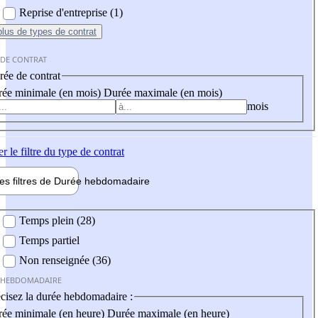
Reprise d'entreprise (1)
plus
de types de contrat
 DE CONTRAT
ée de contrat
ée minimale (en mois)
Durée maximale (en mois)
mois
er
le filtre du type de contrat
les filtres de
Durée hebdo
madaire
 hebdomadaire
Temps plein (28)
Temps partiel
Non renseignée (36)
 HEBDOMADAIRE
cisez la durée hebdomadaire :
ée minimale (en heure)
Durée maximale (en heure)