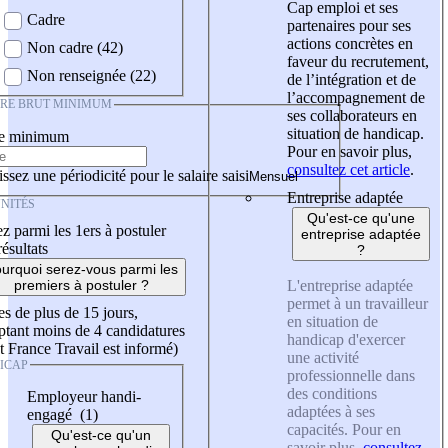
Cap emploi et ses
Cadre
partenaires pour ses
actions concrètes en
Non cadre (42)
faveur du recrutement,
Non renseignée (22)
de l’intégration et de
l’accompagnement de
IRE BRUT MINIMUM
ses collaborateurs en
situation de handicap.
re minimum
Pour en savoir plus,
consultez cet article
.
ssez une périodicité pour le salaire saisi
Entreprise adaptée
NITÉS
Qu'est-ce qu'une
z parmi les 1ers à postuler
entreprise adaptée
résultats
?
urquoi serez-vous parmi les
L'entreprise adaptée
premiers à postuler ?
permet à un travailleur
es de plus de 15 jours,
en situation de
tant moins de 4 candidatures
handicap d'exercer
t France Travail est informé)
une activité
ICAP
professionnelle dans
des conditions
Employeur handi-
adaptées à ses
engagé (1)
capacités. Pour en
Qu'est-ce qu'un
savoir plus,
consultez