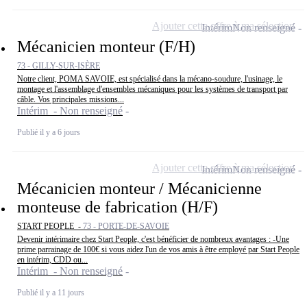
Ajouter cette offre à ma sélection
Intérim
Non renseigné
Mécanicien monteur (F/H)
73 - GILLY-SUR-ISÈRE
Notre client, POMA SAVOIE, est spécialisé dans la mécano-soudure, l'usinage, le
montage et l'assemblage d'ensembles mécaniques pour les systèmes de transport par
câble. Vos principales missions...
Intérim - Non renseigné
Publié il y a 6 jours
Ajouter cette offre à ma sélection
Intérim
Non renseigné
Mécanicien monteur / Mécanicienne
monteuse de fabrication (H/F)
START PEOPLE -
73 - PORTE-DE-SAVOIE
Devenir intérimaire chez Start People, c'est bénéficier de nombreux avantages : -Une
prime parrainage de 100€ si vous aidez l'un de vos amis à être employé par Start People
en intérim, CDD ou...
Intérim - Non renseigné
Publié il y a 11 jours