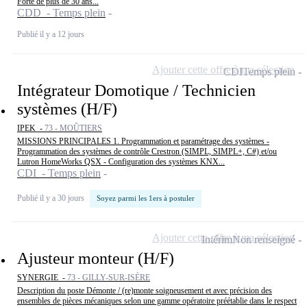
Forte de plus de 30 ans...
CDD - Temps plein
Publié il y a 12 jours
Ajouter cette offre à ma sélection
CDI
Temps plein
Intégrateur Domotique / Technicien
systèmes (H/F)
IPEK -
73 - MOÛTIERS
MISSIONS PRINCIPALES 1. Programmation et paramétrage des systèmes -
Programmation des systèmes de contrôle Crestron (SIMPL, SIMPL+, C#) et/ou
Lutron HomeWorks QSX - Configuration des systèmes KNX...
CDI - Temps plein
Publié il y a 30 jours
Soyez parmi les 1ers à postuler
Ajouter cette offre à ma sélection
Intérim
Non renseigné
Ajusteur monteur (H/F)
SYNERGIE -
73 - GILLY-SUR-ISÈRE
Description du poste Démonte / (re)monte soigneusement et avec précision des
ensembles de pièces mécaniques selon une gamme opératoire préétablie dans le respect