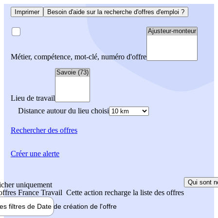
Imprimer
Besoin d'aide sur la recherche d'offres d'emploi ?
Métier, compétence, mot-clé, numéro d'offre
Lieu de travail
Distance autour du lieu choisi
Rechercher
des offres
Créer une alerte
Qui sont n
icher uniquement
 offres France Travail
Cette action recharge la liste des offres
les filtres de
Date de création
de l'offre