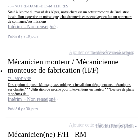
73 - NOTRE-DAME-DES-MILLIÈRES
Situé à l'entrée du massif des Alpes, notre client est un acteur reconnu de l'industrie
locale. Son expertise en mécanique, chaudronnerie et assemblage en fait un partenaire
de confiance.Vos missions...
Intérim - Non renseigné
Publié il y a 18 jours
Ajouter cette offre à ma sélection
Intérim
Non renseigné
Mécanicien monteur / Mécanicienne
monteuse de fabrication (H/F)
73 - MODANE
Description du poste Montage, assemblage et installation d'équipements mécaniques
sur chantier***Utilisation de nacelle pour interventions en hauteur***Lecture de plans
et shémas de...
Intérim - Non renseigné
Publié il y a 30 jours
Ajouter cette offre à ma sélection
Intérim
Temps plein
Mécanicien(ne) F/H - RM