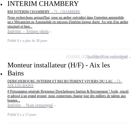
INTERIM CHAMBERY
RM INTERIM CHAMBERY -
73 - CHAMBÉRY
Nous recherchons aujourd'hui, pour un atelier spécialisé dans l'entretien automobile,
un.e Mécanicien.ne Automobile en mission d'intérim longue durée. Au sein d'un atelier
structuré et bien...
Intérim - Temps plein
Publié il y a plus de 30 jours
Ajouter cette offre à ma sélection
Intérim
Non renseigné
Monteur installateur (H/F) - Aix les
Bains
DERICHEBOURG INTERIM ET RECRUTEMENT VIVIERS DU LAC -
73 -
AIX-LES-BAINS
# Présentation générale Rejoignez Derichebourg Intérim & Recrutement ! Agile, réactif,
et adossé à un grand groupe, nous connectons chaque jour des milliers de talents aux
bonnes...
Intérim - Non renseigné
Publié il y a 15 jours