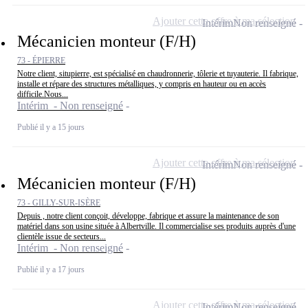
Ajouter cette offre à ma sélection
Intérim
Non renseigné
Mécanicien monteur (F/H)
73 - ÉPIERRE
Notre client, situpierre, est spécialisé en chaudronnerie, tôlerie et tuyauterie. Il fabrique,
installe et répare des structures métalliques, y compris en hauteur ou en accès
difficile.Nous...
Intérim - Non renseigné
Publié il y a 15 jours
Ajouter cette offre à ma sélection
Intérim
Non renseigné
Mécanicien monteur (F/H)
73 - GILLY-SUR-ISÈRE
Depuis , notre client conçoit, développe, fabrique et assure la maintenance de son
matériel dans son usine située à Albertville. Il commercialise ses produits auprès d'une
clientèle issue de secteurs...
Intérim - Non renseigné
Publié il y a 17 jours
Ajouter cette offre à ma sélection
Intérim
Non renseigné