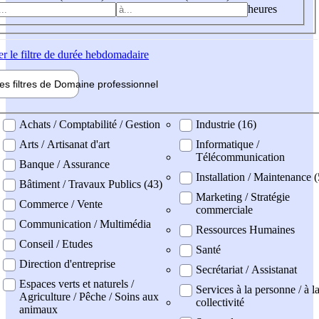
heures
er
le filtre de durée hebdomadaire
les filtres de
Domaine pro
fessionnel
ne professionel
Achats / Comptabilité / Gestion
Industrie (16)
Arts / Artisanat d'art
Informatique /
Télécommunication
Banque / Assurance
Installation / Maintenance (
Bâtiment / Travaux Publics (43)
Marketing / Stratégie
Commerce / Vente
commerciale
Communication / Multimédia
Ressources Humaines
Conseil / Etudes
Santé
Direction d'entreprise
Secrétariat / Assistanat
Espaces verts et naturels /
Services à la personne / à l
Agriculture / Pêche / Soins aux
collectivité
animaux