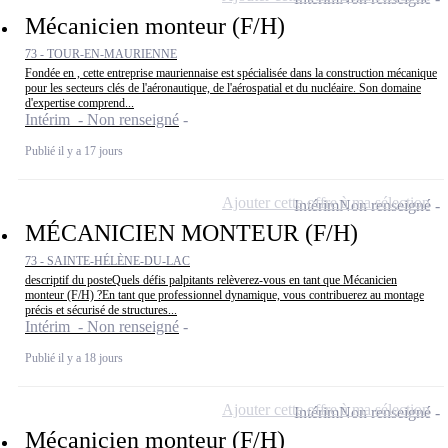
Mécanicien monteur (F/H)
73 - TOUR-EN-MAURIENNE
Fondée en , cette entreprise mauriennaise est spécialisée dans la construction mécanique
pour les secteurs clés de l'aéronautique, de l'aérospatial et du nucléaire. Son domaine
d'expertise comprend...
Intérim - Non renseigné
Publié il y a 17 jours
Ajouter cette offre à ma sélection
Intérim
Non renseigné
MÉCANICIEN MONTEUR (F/H)
73 - SAINTE-HÉLÈNE-DU-LAC
descriptif du posteQuels défis palpitants relèverez-vous en tant que Mécanicien
monteur (F/H) ?En tant que professionnel dynamique, vous contribuerez au montage
précis et sécurisé de structures...
Intérim - Non renseigné
Publié il y a 18 jours
Ajouter cette offre à ma sélection
Intérim
Non renseigné
Mécanicien monteur (F/H)