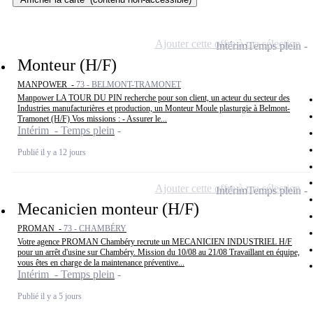
Ajouter cette offre à ma sélection
Intérim
Temps plein
Monteur (H/F)
MANPOWER -
73 - BELMONT-TRAMONET
Manpower LA TOUR DU PIN recherche pour son client, un acteur du secteur des
Industries manufacturières et production, un Monteur Moule plasturgie à Belmont-
Tramonet (H/F) Vos missions : - Assurer le...
Intérim - Temps plein
Publié il y a 12 jours
Ajouter cette offre à ma sélection
Intérim
Temps plein
Mecanicien monteur (H/F)
PROMAN -
73 - CHAMBÉRY
Votre agence PROMAN Chambéry recrute un MECANICIEN INDUSTRIEL H/F
pour un arrêt d'usine sur Chambéry. Mission du 10/08 au 21/08 Travaillant en équipe,
vous êtes en charge de la maintenance préventive...
Intérim - Temps plein
Publié il y a 5 jours