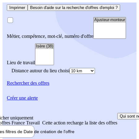
Imprimer
Besoin d'aide sur la recherche d'offres d'emploi ?
Métier, compétence, mot-clé, numéro d'offre
Lieu de travail
Distance autour du lieu choisi
Rechercher
des offres
Créer une alerte
Qui sont n
icher uniquement
 offres France Travail
Cette action recharge la liste des offres
les filtres de
Date de création
de l'offre