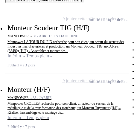
Ajouter cette offre à ma sélection
Intérim
Temps plein
Monteur Soudeur TIG (H/F)
MANPOWER -
38 - ABRETS EN DAUPHINÉ
Manpower LA TOUR DU PIN recherche pour son client, un acteur du secteur des
Industries manufacturières et production, un Monteur Soudeur TIG aux Abrets
(38490) (H/F) - Assembler et monter des...
Intérim - Temps plein
Publié il y a 3 jours
Ajouter cette offre à ma sélection
Intérim
Temps plein
Monteur (H/F)
MANPOWER -
38 - JARRIE
Manpower CROLLES recherche pour son client, un acteur du secteur de la
métallurgie et de la transformation des matériaux, un Monteur Tuyauteur (H/F) -
Réaliser l'assemblage et le montage de...
Intérim - Temps plein
Publié il y a 7 jours