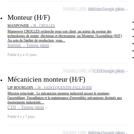
Ajouter cette offre à ma sélection
Intérim
Temps plein
Monteur (H/F)
MANPOWER -
38 - CROLLES
Manpower CROLLES recherche pour son client, un acteur du secteur des
technologies de pointe, électrique et électronique, un Monteur /Assembleur (H/F)
Au sein de l'atelier de production, vous...
Intérim - Temps plein
Publié il y a 11 jours
Ajouter cette offre à ma sélection
CDI
Temps plein
Mécanicien monteur (H/F)
LIP BOURGOIN -
38 - SAINT-QUENTIN-FALLAVIER
Mission principale : Le mécanicien monteur industriel assure le montage,
l'assemblage, l'installation et la maintenance d'ensembles mécaniques destinés aux
équipements industriels....
CDI - Temps plein
Publié il y a 7 jours
Ajouter cette offre à ma sélection
Intérim
Temps plein