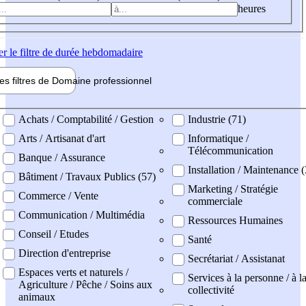
heures
er
le filtre de durée hebdomadaire
les filtres de
Domaine pro
fessionnel
ne professionel
Achats / Comptabilité / Gestion
Industrie (71)
Arts / Artisanat d'art
Informatique /
Télécommunication
Banque / Assurance
Installation / Maintenance (
Bâtiment / Travaux Publics (57)
Marketing / Stratégie
Commerce / Vente
commerciale
Communication / Multimédia
Ressources Humaines
Conseil / Etudes
Santé
Direction d'entreprise
Secrétariat / Assistanat
Espaces verts et naturels /
Services à la personne / à l
Agriculture / Pêche / Soins aux
collectivité
animaux