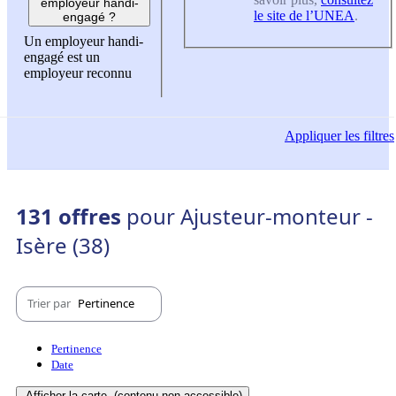
employeur handi-
le site de l’UNEA
.
engagé ?
Un employeur handi-
engagé est un
employeur reconnu
Appliquer
les filtres
131 offres
pour Ajusteur-monteur -
Isère (38)
Trier par
Pertinence
Pertinence
Date
Afficher la carte
(contenu non-accessible)