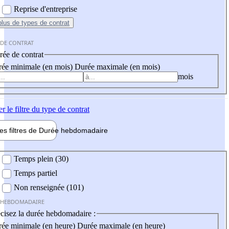
Reprise d'entreprise
plus
de types de contrat
 DE CONTRAT
ée de contrat
ée minimale (en mois)
Durée maximale (en mois)
mois
er
le filtre du type de contrat
les filtres de
Durée hebdo
madaire
 hebdomadaire
Temps plein (30)
Temps partiel
Non renseignée (101)
 HEBDOMADAIRE
cisez la durée hebdomadaire :
ée minimale (en heure)
Durée maximale (en heure)