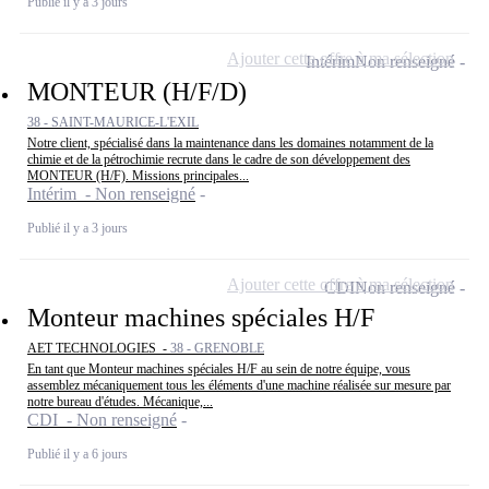
Publié il y a 3 jours
Ajouter cette offre à ma sélection
Intérim
Non renseigné
MONTEUR (H/F/D)
38 - SAINT-MAURICE-L'EXIL
Notre client, spécialisé dans la maintenance dans les domaines notamment de la
chimie et de la pétrochimie recrute dans le cadre de son développement des
MONTEUR (H/F). Missions principales...
Intérim - Non renseigné
Publié il y a 3 jours
Ajouter cette offre à ma sélection
CDI
Non renseigné
Monteur machines spéciales H/F
AET TECHNOLOGIES -
38 - GRENOBLE
En tant que Monteur machines spéciales H/F au sein de notre équipe, vous
assemblez mécaniquement tous les éléments d'une machine réalisée sur mesure par
notre bureau d'études. Mécanique,...
CDI - Non renseigné
Publié il y a 6 jours