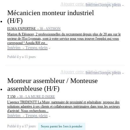
Ajouter cette offre à ma sélection
Intérim
Temps plein
Mécanicien monteur industriel
(H/F)
ELMA EXPERTISE -
38 - ANTHON
Marion & Eléonore, 2 professionnelles du recrutement depuis plus de 20 ans sur le
secteur de l'Est Lyonnais, sont à votre service pour vous trouver l'emploi qui vous
correspond ! Aquila RH est...
Intérim - Temps plein
Publié il y a 11 jours
Ajouter cette offre à ma sélection
Intérim
Temps plein
Monteur assembleur / Monteuse
assembleuse (H/F)
T 150 -
38 - LA MURE D ISERE
L'agence TRIDENTT La Mure, partenaire de proximité et généraliste, propose des
solutions adaptées à ses clients et collaborateurs intérimaires dans tous les secteurs
d'activité. Nous recherchons...
Intérim - Temps plein
Publié il y a 17 jours
Soyez parmi les 1ers à postuler