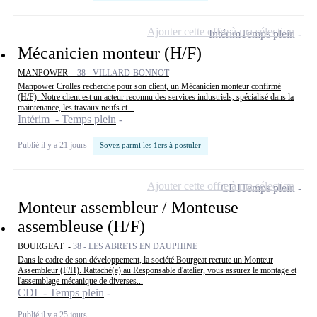
Ajouter cette offre à ma sélection
Intérim
Temps plein
Mécanicien monteur (H/F)
MANPOWER -
38 - VILLARD-BONNOT
Manpower Crolles recherche pour son client, un Mécanicien monteur confirmé
(H/F). Notre client est un acteur reconnu des services industriels, spécialisé dans la
maintenance, les travaux neufs et...
Intérim - Temps plein
Publié il y a 21 jours
Soyez parmi les 1ers à postuler
Ajouter cette offre à ma sélection
CDI
Temps plein
Monteur assembleur / Monteuse
assembleuse (H/F)
BOURGEAT -
38 - LES ABRETS EN DAUPHINE
Dans le cadre de son développement, la société Bourgeat recrute un Monteur
Assembleur (F/H). Rattaché(e) au Responsable d'atelier, vous assurez le montage et
l'assemblage mécanique de diverses...
CDI - Temps plein
Publié il y a 25 jours