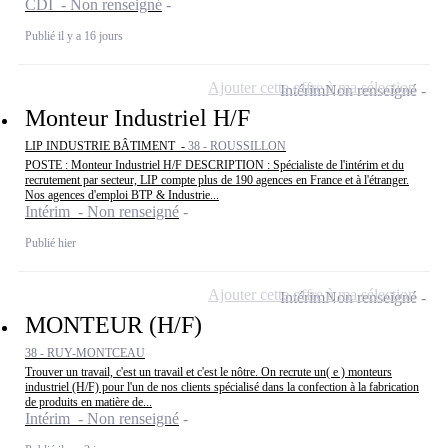
CDI - Non renseigné
Publié il y a 16 jours
Ajouter cette offre à ma sélection
Intérim
Non renseigné
Monteur Industriel H/F
LIP INDUSTRIE BÂTIMENT -
38 - ROUSSILLON
POSTE : Monteur Industriel H/F DESCRIPTION : Spécialiste de l'intérim et du
recrutement par secteur, LIP compte plus de 190 agences en France et à l'étranger.
Nos agences d'emploi BTP & Industrie...
Intérim - Non renseigné
Publié hier
Ajouter cette offre à ma sélection
Intérim
Non renseigné
MONTEUR (H/F)
38 - RUY-MONTCEAU
Trouver un travail, c'est un travail et c'est le nôtre. On recrute un( e ) monteurs
industriel (H/F) pour l'un de nos clients spécialisé dans la confection à la fabrication
de produits en matière de...
Intérim - Non renseigné