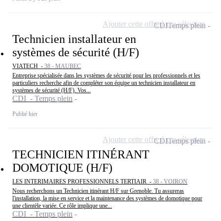
Ajouter cette offre à ma sélection
CDI
Temps plein
Technicien installateur en
systèmes de sécurité (H/F)
VIATECH -
38 - MAUBEC
Entreprise spécialisée dans les systèmes de sécurité pour les professionnels et les
particuliers recherche afin de compléter son équipe un technicien installateur en
systèmes de sécurité (H/F). Vos...
CDI - Temps plein
Publié hier
Ajouter cette offre à ma sélection
CDI
Temps plein
TECHNICIEN ITINÉRANT
DOMOTIQUE (H/F)
LES INTERIMAIRES PROFESSIONNELS TERTIAIR -
38 - VOIRON
Nous recherchons un Technicien itinérant H/F sur Grenoble. Tu assureras
l'installation, la mise en service et la maintenance des systèmes de domotique pour
une clientèle variée. Ce rôle implique une...
CDI - Temps plein