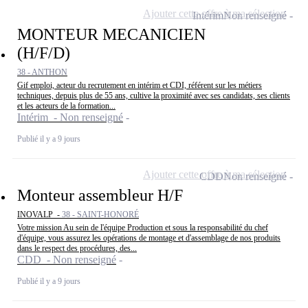
Ajouter cette offre à ma sélection
Intérim
Non renseigné
MONTEUR MECANICIEN
(H/F/D)
38 - ANTHON
Gif emploi, acteur du recrutement en intérim et CDI, référent sur les métiers
techniques, depuis plus de 55 ans, cultive la proximité avec ses candidats, ses clients
et les acteurs de la formation...
Intérim - Non renseigné
Publié il y a 9 jours
Ajouter cette offre à ma sélection
CDD
Non renseigné
Monteur assembleur H/F
INOVALP -
38 - SAINT-HONORÉ
Votre mission Au sein de l'équipe Production et sous la responsabilité du chef
d'équipe, vous assurez les opérations de montage et d'assemblage de nos produits
dans le respect des procédures, des...
CDD - Non renseigné
Publié il y a 9 jours