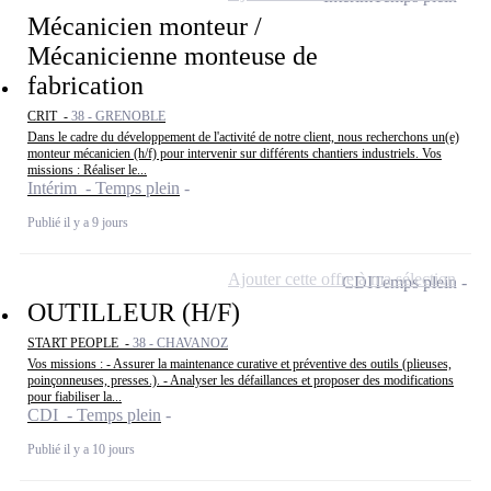
Mécanicien monteur /
Mécanicienne monteuse de
fabrication
CRIT -
38 - GRENOBLE
Dans le cadre du développement de l'activité de notre client, nous recherchons un(e)
monteur mécanicien (h/f) pour intervenir sur différents chantiers industriels. Vos
missions : Réaliser le...
Intérim - Temps plein
Publié il y a 9 jours
Ajouter cette offre à ma sélection
CDI
Temps plein
OUTILLEUR (H/F)
START PEOPLE -
38 - CHAVANOZ
Vos missions : - Assurer la maintenance curative et préventive des outils (plieuses,
poinçonneuses, presses.). - Analyser les défaillances et proposer des modifications
pour fiabiliser la...
CDI - Temps plein
Publié il y a 10 jours