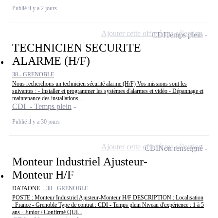
Publié il y a 2 jours
Ajouter cette offre à ma sélection
CDI
Temps plein
TECHNICIEN SECURITE
ALARME (H/F)
38 - GRENOBLE
Nous recherchons un technicien sécurité alarme (H/F) Vos missions sont les
suivantes : - Installer et programmer les systèmes d'alarmes et vidéo - Dépannage et
maintenance des installations -...
CDI - Temps plein
Publié il y a 30 jours
Ajouter cette offre à ma sélection
CDI
Non renseigné
Monteur Industriel Ajusteur-
Monteur H/F
DATAONE -
38 - GRENOBLE
POSTE : Monteur Industriel Ajusteur-Monteur H/F DESCRIPTION : Localisation
: France - Grenoble Type de contrat : CDI - Temps plein Niveau d'expérience : 1 à 5
ans - Junior / Confirmé QUI...