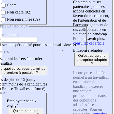
Cap emploi et ses
Cadre
partenaires pour ses
actions concrètes en
Non cadre (92)
faveur du recrutement,
Non renseignée (39)
de l’intégration et de
l’accompagnement de
IRE BRUT MINIMUM
ses collaborateurs en
situation de handicap.
re minimum
Pour en savoir plus,
consultez cet article
.
ssez une périodicité pour le salaire saisi
Entreprise adaptée
NITÉS
Qu'est-ce qu'une
z parmi les 1ers à postuler
entreprise adaptée
résultats
?
urquoi serez-vous parmi les
L'entreprise adaptée
premiers à postuler ?
permet à un travailleur
es de plus de 15 jours,
en situation de
tant moins de 4 candidatures
handicap d'exercer
t France Travail est informé)
une activité
ICAP
professionnelle dans
des conditions
Employeur handi-
adaptées à ses
engagé
capacités. Pour en
Qu'est-ce qu'un
savoir plus,
consultez