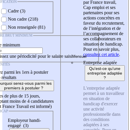
IFICATION
par France travail,
Cap emploi et ses
Cadre (3)
partenaires pour ses
actions concrètes en
Non cadre (218)
faveur du recrutement,
Non renseignée (81)
de l’intégration et de
l’accompagnement de
IRE BRUT MINIMUM
ses collaborateurs en
situation de handicap.
re minimum
Pour en savoir plus,
consultez cet article
.
ssez une périodicité pour le salaire saisi
Entreprise adaptée
NITÉS
Qu'est-ce qu'une
z parmi les 1ers à postuler
entreprise adaptée
)
résultats
?
urquoi serez-vous parmi les
L'entreprise adaptée
premiers à postuler ?
permet à un travailleur
es de plus de 15 jours,
en situation de
tant moins de 4 candidatures
handicap d'exercer
t France Travail est informé)
une activité
ICAP
professionnelle dans
des conditions
Employeur handi-
adaptées à ses
engagé (3)
capacités. Pour en