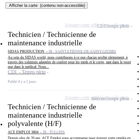
Afficher la carte
(contenu non-accessible)
Ajouter cette offre à ma sélection
CDI
Temps plein
Technicien / Technicienne de
maintenance industrielle
SIDAS PRODUCTION -
38 - SAINT-ETIENNE-DE-SAINT-GEOIRS
Au sein du SIDAS world, nous contribuons à ce que chacun profite pleinement, à
travers des solutions adaptées de confort pour les pieds et le corps, tant dans le sport
que dans le médical. Nous...
CDI - Temps plein
Publié il y a 2 jours
Ajouter cette offre à ma sélection
Intérim
Temps plein
Technicien / Technicienne de
maintenance industrielle
polyvalente (H/F)
ACE EMPLOI 3804 -
38 - TULLINS
Depuis plus de 20 ans, ACE Emploi vous accompagne pour trouver votre emploi en