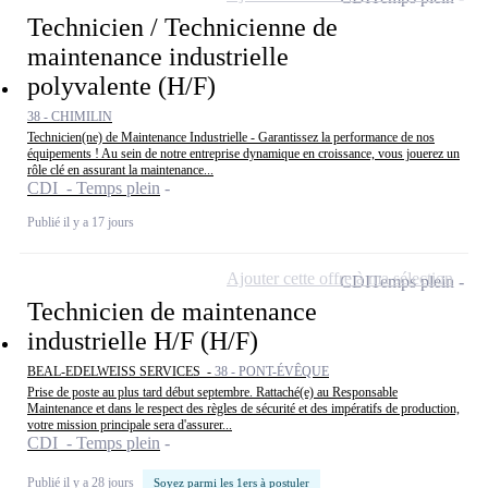
Technicien / Technicienne de
maintenance industrielle
polyvalente (H/F)
38 - CHIMILIN
Technicien(ne) de Maintenance Industrielle - Garantissez la performance de nos
équipements ! Au sein de notre entreprise dynamique en croissance, vous jouerez un
rôle clé en assurant la maintenance...
CDI - Temps plein
Publié il y a 17 jours
Ajouter cette offre à ma sélection
CDI
Temps plein
Technicien de maintenance
industrielle H/F (H/F)
BEAL-EDELWEISS SERVICES -
38 - PONT-ÉVÊQUE
Prise de poste au plus tard début septembre. Rattaché(e) au Responsable
Maintenance et dans le respect des règles de sécurité et des impératifs de production,
votre mission principale sera d'assurer...
CDI - Temps plein
Publié il y a 28 jours
Soyez parmi les 1ers à postuler