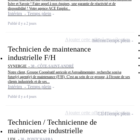
Isère et Savoie ! Faire appel à nos équipes, une garantie de réactivité et de
disponibilité ! Votre agence ACE Emploi...
Intérim - Temps plein
Publié il y a 2 jours
Ajouter cette offre à ma sélection
Intérim
Temps plein
Technicien de maintenance
industrielle F/H
SYNERGIE -
38 - CÔTE-SAINT-ANDRÉ
Notre client, Groupe Coopératif agricole et Agroalimentaire, recherche son/sa
futur(e) agent(e) de maintenance (F/H). C'est au sein de ce groupe, à l'écoute de ses
clients industriels et de ses...
Intérim - Temps plein
Publié il y a 4 jours
Ajouter cette offre à ma sélection
CDI
Temps plein
Technicien / Technicienne de
maintenance industrielle
LIDL -
38 - PONTCHARRA