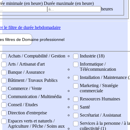
ée minimale (en heure)
Durée maximale (en heure)
heures
er
le filtre de durée hebdomadaire
les filtres de
Domaine pro
fessionnel
ne professionel
Achats / Comptabilité / Gestion
Industrie (18)
Arts / Artisanat d'art
Informatique /
Télécommunication
Banque / Assurance
Installation / Maintenance 
Bâtiment / Travaux Publics
Marketing / Stratégie
Commerce / Vente
commerciale
Communication / Multimédia
Ressources Humaines
Conseil / Etudes
Santé
Direction d'entreprise
Secrétariat / Assistanat
Espaces verts et naturels /
Services à la personne / à l
Agriculture / Pêche / Soins aux
collectivité (1)