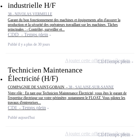
industrielle H/F
38 - NIVOLAS VERMELLE
Garant du bon fonctionnement des machines et équipements afin d'assurer la
production et la sécurité des opérateurs travaillant sur les machines. Tâches
principales : - Contrôler, surveiller et...
CDD - Temps plein
Publié il y a plus de 30 jours
Ajouter cette offre à ma sélection
CDI
Temps plein
Technicien Maintenance
Électricité (H/F)
COMPAGNIE DE SAINT-GOBAIN -
38 - SALAISE-SUR-SANNE
Votre rôle : En tant que Technicien Maintenance Électricité, vous êtes le garant de
l'expertise électrique sur votre périmètre, notamment le FLOAT. Vous pilotez les
travaux d'entreprises...
CDI - Temps plein
Publié aujourd'hui
Ajouter cette offre à ma sélection
CDI
Temps plein