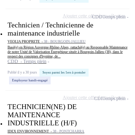
Ajouter cette offre à ma sélection
CDD
Temps plein
Technicien / Technicienne de
maintenance industrielle
VEOLIA PROPRETE -
38 - BOURGOIN-JALLIEU
Basé(e) en Région Auvergne-Rhône-Alpes, rattaché(e) au Responsable Maintenance
de notre Unité de Valorisation Énergétique située à Bourgoin-Jallieu (38), dans le
respect des consignes d'hygiène, de...
CDD - Temps plein
Publié il y a 30 jours
Soyez parmi les 1ers à postuler
Employeur handi-engagé
Ajouter cette offre à ma sélection
CDI
Temps plein
TECHNICIEN(NE) DE
MAINTENANCE
INDUSTRIELLE (H/F)
IDEX ENVIRONNEMENT -
38 - PONTCHARRA