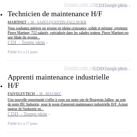
Ajouter cette offre à ma sélection
CDI
Temps plein
Technicien de maintenance H/F
MARTINET -
38 - SAINT-QUENTIN-FALLAVIER
Vous souhaitez intégrer un groupe en pleine croissance, solide et pérenne, rejoignez
Pierre Martinet, 712 salariés, spécialisée dans les salades traiteur. Pierre Martinet est
une filiale du groupe...
CDI - Temps plein
Publié il y a 11 jours
Ajouter cette offre à ma sélection
CDD
Temps plein
Apprenti maintenance industrielle
H/F
FAIVELEYTECH -
38 - MAUBEC
Une nouvelle opportunité s'offre à vous sur notre site de Bourgoin-Jallieu, au sein
de notre BU Industrie, pour le poste d'apprenti maintenance industrielle H/F. Acteur
majeur de l'industrie en...
CDD - Temps plein
Publié il y a 17 jours