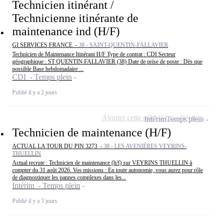
Technicien itinérant /
Technicienne itinérante de
maintenance ind (H/F)
GI SERVICES FRANCE -
38 - SAINT-QUENTIN-FALLAVIER
Technicien de Maintenance Itinérant H/F Type de contrat : CDI Secteur
géographique : ST QUENTIN FALLAVIER (38) Date de prise de poste : Dès que
possible Base hebdomadaire ...
CDI - Temps plein
Publié il y a 2 jours
Ajouter cette offre à ma sélection
Intérim
Temps plein
Technicien de maintenance (H/F)
ACTUAL LA TOUR DU PIN 3273 -
38 - LES AVENIÈRES VEYRINS-
THUELLIN
Actual recrute : Technicien de maintenance (h/f) sur VEYRINS THUELLIN à
compter du 31 août 2026. Vos missions : En toute autonomie, vous aurez pour rôle
de diagnostiquer les pannes complexes dans les...
Intérim - Temps plein
Publié il y a 3 jours