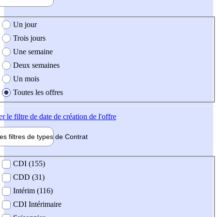
e création de l'offre
Un jour
Trois jours
Une semaine
Deux semaines
Un mois
Toutes les offres
er
le filtre de date de création de l'offre
les filtres de types de
Contrat
de contrat
CDI (155)
CDD (31)
Intérim (116)
CDI Intérimaire