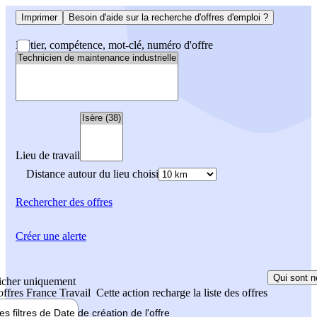
Imprimer
Besoin d'aide sur la recherche d'offres d'emploi ?
Métier, compétence, mot-clé, numéro d'offre
Lieu de travail
Distance autour du lieu choisi
Rechercher
des offres
Créer une alerte
Qui sont n
icher uniquement
 offres France Travail
Cette action recharge la liste des offres
les filtres de
Date de création
de l'offre