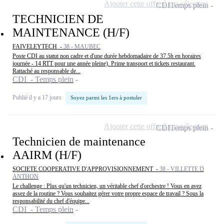
Ajouter cette offre à ma sélection
CDI
Temps plein
TECHNICIEN DE
MAINTENANCE (H/F)
FAIVELEYTECH -
38 - MAUBEC
Poste CDI au statut non cadre et d'une durée hebdomadaire de 37.5h en horaires
journée - 14 RTT pour une année pleine). Prime transport et tickets restaurant.
Rattaché au responsable de...
CDI - Temps plein
Publié il y a 17 jours
Soyez parmi les 1ers à postuler
Ajouter cette offre à ma sélection
CDI
Temps plein
Technicien de maintenance
AAIRM (H/F)
SOCIETE COOPERATIVE D'APPROVISIONNEMENT -
38 - VILLETTE D
ANTHON
Le challenge : Plus qu'un technicien, un véritable chef d'orchestre ! Vous en avez
assez de la routine ? Vous souhaitez gérer votre propre espace de travail ? Sous la
responsabilité du chef d'équipe...
CDI - Temps plein