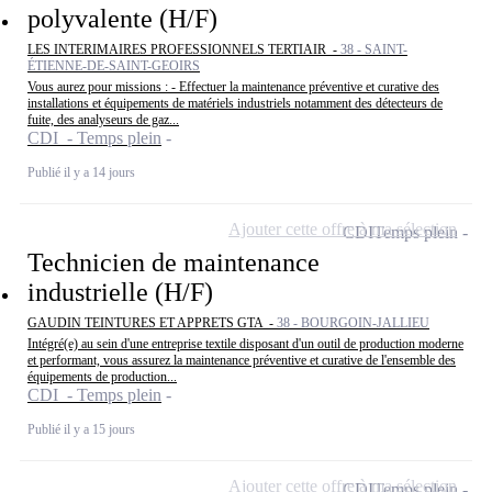
polyvalente (H/F)
LES INTERIMAIRES PROFESSIONNELS TERTIAIR -
38 - SAINT-
ÉTIENNE-DE-SAINT-GEOIRS
Vous aurez pour missions : - Effectuer la maintenance préventive et curative des
installations et équipements de matériels industriels notamment des détecteurs de
fuite, des analyseurs de gaz...
CDI - Temps plein
Publié il y a 14 jours
Ajouter cette offre à ma sélection
CDI
Temps plein
Technicien de maintenance
industrielle (H/F)
GAUDIN TEINTURES ET APPRETS GTA -
38 - BOURGOIN-JALLIEU
Intégré(e) au sein d'une entreprise textile disposant d'un outil de production moderne
et performant, vous assurez la maintenance préventive et curative de l'ensemble des
équipements de production...
CDI - Temps plein
Publié il y a 15 jours
Ajouter cette offre à ma sélection
CDI
Temps plein