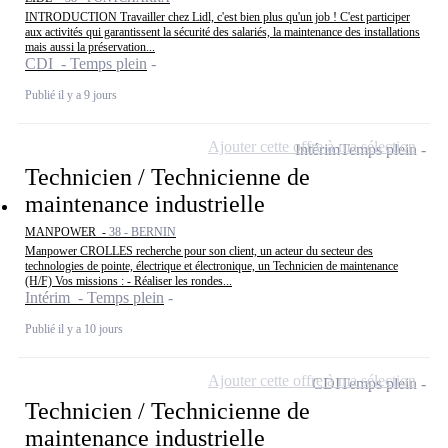
INTRODUCTION Travailler chez Lidl, c'est bien plus qu'un job ! C'est participer
aux activités qui garantissent la sécurité des salariés, la maintenance des installations
mais aussi la préservation...
CDI - Temps plein
Publié il y a 9 jours
Ajouter cette offre à ma sélection
Intérim
Temps plein
Technicien / Technicienne de
maintenance industrielle
MANPOWER -
38 - BERNIN
Manpower CROLLES recherche pour son client, un acteur du secteur des
technologies de pointe, électrique et électronique, un Technicien de maintenance
(H/F) Vos missions : - Réaliser les rondes...
Intérim - Temps plein
Publié il y a 10 jours
Ajouter cette offre à ma sélection
CDI
Temps plein
Technicien / Technicienne de
maintenance industrielle