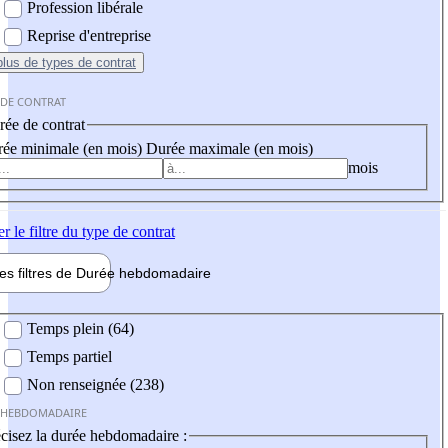
Profession libérale
Reprise d'entreprise
plus
de types de contrat
 DE CONTRAT
ée de contrat
ée minimale (en mois)
Durée maximale (en mois)
mois
er
le filtre du type de contrat
les filtres de
Durée hebdo
madaire
 hebdomadaire
Temps plein (64)
Temps partiel
Non renseignée (238)
 HEBDOMADAIRE
cisez la durée hebdomadaire :