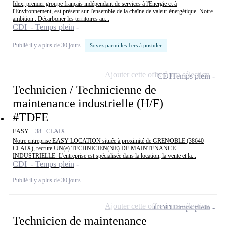
Idex, premier groupe français indépendant de services à l'Energie et à
l'Environnement, est présent sur l'ensemble de la chaîne de valeur énergétique. Notre
ambition : Décarboner les territoires au...
CDI - Temps plein
Publié il y a plus de 30 jours
Soyez parmi les 1ers à postuler
Ajouter cette offre à ma sélection
CDI
Temps plein
Technicien / Technicienne de
maintenance industrielle (H/F)
#TDFE
EASY -
38 - CLAIX
Notre entreprise EASY LOCATION située à proximité de GRENOBLE (38640
CLAIX), recrute UN(e) TECHNICIEN(NE) DE MAINTENANCE
INDUSTRIELLE. L'entreprise est spécialisée dans la location, la vente et la...
CDI - Temps plein
Publié il y a plus de 30 jours
Ajouter cette offre à ma sélection
CDD
Temps plein
Technicien de maintenance