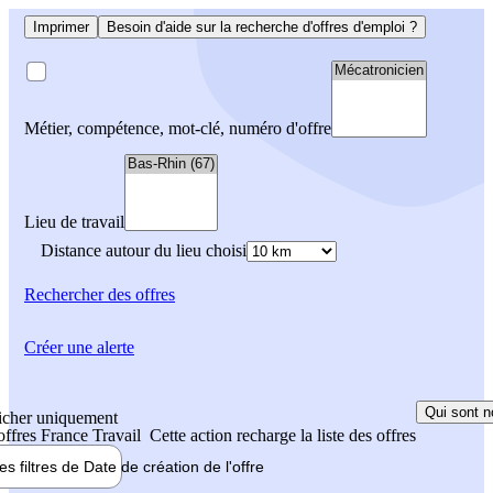
Imprimer
Besoin d'aide sur la recherche d'offres d'emploi ?
Métier, compétence, mot-clé, numéro d'offre
Lieu de travail
Distance autour du lieu choisi
Rechercher
des offres
Créer une alerte
Qui sont n
icher uniquement
 offres France Travail
Cette action recharge la liste des offres
les filtres de
Date de création
de l'offre