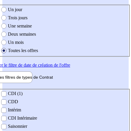
e création de l'offre
Un jour
Trois jours
Une semaine
Deux semaines
Un mois
Toutes les offres
er
le filtre de date de création de l'offre
les filtres de types de
Contrat
de contrat
CDI (1)
CDD
Intérim
CDI Intérimaire
Saisonnier