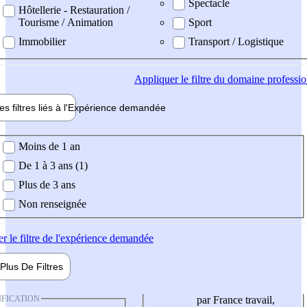
Spectacle
Hôtellerie - Restauration /
Tourisme / Animation
Sport
Immobilier
Transport / Logistique
Appliquer
le filtre du domaine professi
es filtres liés à l'
Expérience
demandée
ience demandée
Moins de 1 an
De 1 à 3 ans (1)
Plus de 3 ans
Non renseignée
er
le filtre de l'expérience demandée
Plus De
Filtres
IFICATION
par France travail,