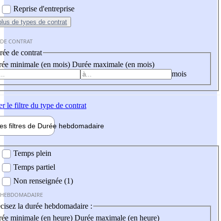
Reprise d'entreprise
plus
de types de contrat
 DE CONTRAT
ée de contrat
ée minimale (en mois)
Durée maximale (en mois)
mois
er
le filtre du type de contrat
les filtres de
Durée hebdo
madaire
 hebdomadaire
Temps plein
Temps partiel
Non renseignée (1)
 HEBDOMADAIRE
cisez la durée hebdomadaire :
ée minimale (en heure)
Durée maximale (en heure)