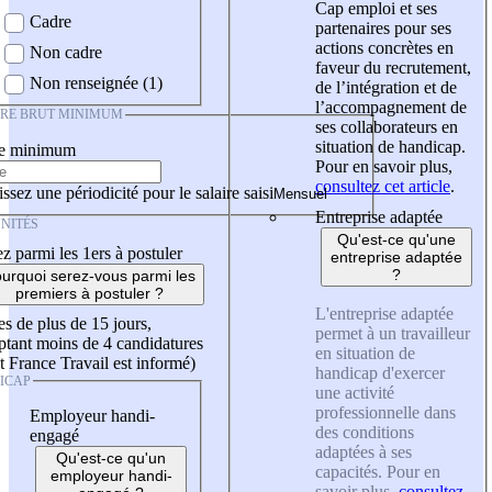
Cap emploi et ses
Cadre
partenaires pour ses
actions concrètes en
Non cadre
faveur du recrutement,
Non renseignée (1)
de l’intégration et de
l’accompagnement de
IRE BRUT MINIMUM
ses collaborateurs en
situation de handicap.
re minimum
Pour en savoir plus,
consultez cet article
.
ssez une périodicité pour le salaire saisi
Entreprise adaptée
NITÉS
Qu'est-ce qu'une
z parmi les 1ers à postuler
entreprise adaptée
?
urquoi serez-vous parmi les
premiers à postuler ?
L'entreprise adaptée
es de plus de 15 jours,
permet à un travailleur
tant moins de 4 candidatures
en situation de
t France Travail est informé)
handicap d'exercer
ICAP
une activité
professionnelle dans
Employeur handi-
des conditions
engagé
adaptées à ses
Qu'est-ce qu'un
capacités. Pour en
employeur handi-
savoir plus,
consultez