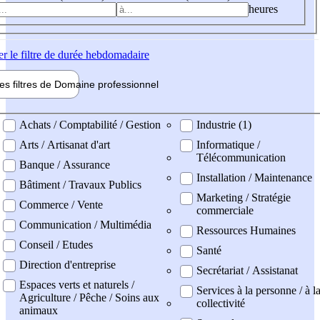
heures
er
le filtre de durée hebdomadaire
les filtres de
Domaine pro
fessionnel
ne professionel
Achats / Comptabilité / Gestion
Industrie (1)
Arts / Artisanat d'art
Informatique /
Télécommunication
Banque / Assurance
Installation / Maintenance
Bâtiment / Travaux Publics
Marketing / Stratégie
Commerce / Vente
commerciale
Communication / Multimédia
Ressources Humaines
Conseil / Etudes
Santé
Direction d'entreprise
Secrétariat / Assistanat
Espaces verts et naturels /
Services à la personne / à l
Agriculture / Pêche / Soins aux
collectivité
animaux