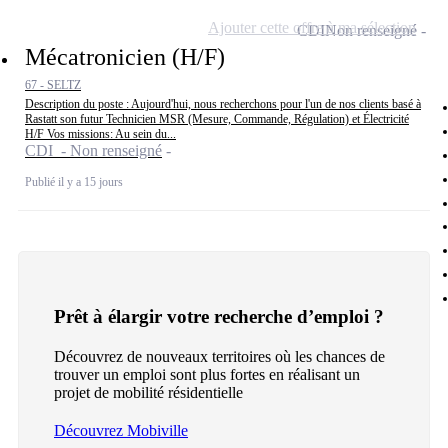
Ajouter cette offre à ma sélection
CDI
Non renseigné
Mécatronicien (H/F)
67 - SELTZ
Description du poste : Aujourd'hui, nous recherchons pour l'un de nos clients basé à
Rastatt son futur Technicien MSR (Mesure, Commande, Régulation) et Électricité
H/F Vos missions: Au sein du...
CDI - Non renseigné
Publié il y a 15 jours
Prêt à élargir votre recherche d’emploi ?
Découvrez de nouveaux territoires où les chances de
trouver un emploi sont plus fortes en réalisant un
projet de mobilité résidentielle
Découvrez Mobiville