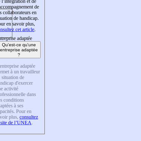
 l’intégration et de
’accompagnement de
s collaborateurs en
tuation de handicap.
ur en savoir plus,
nsultez cet article
.
treprise adaptée
Qu'est-ce qu'une
entreprise adaptée
?
entreprise adaptée
rmet à un travailleur
 situation de
ndicap d'exercer
e activité
ofessionnelle dans
s conditions
aptées à ses
pacités. Pour en
voir plus,
consultez
 site de l’UNEA
.