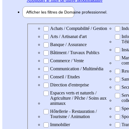
Appliquer
le filtre de durée hebdomadaire
Afficher les filtres de
Domaine pro
fessionnel
Domaine professionel
Achats / Comptabilité / Gestion
Indu
Arts / Artisanat d'art
Info
Tél
Banque / Assurance
Inst
Bâtiment / Travaux Publics
Mark
Commerce / Vente
com
Communication / Multimédia
Res
Conseil / Etudes
San
Direction d'entreprise
Secr
Espaces verts et naturels /
Serv
Agriculture / Pêche / Soins aux
coll
animaux
Spe
Hôtellerie - Restauration /
Tourisme / Animation
Spo
Immobilier
Tran