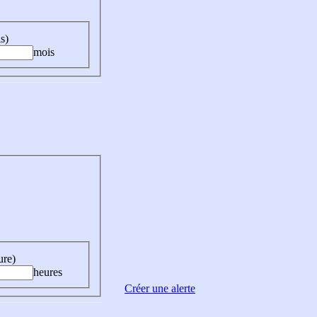
s)
mois
ure)
heures
Créer une alerte