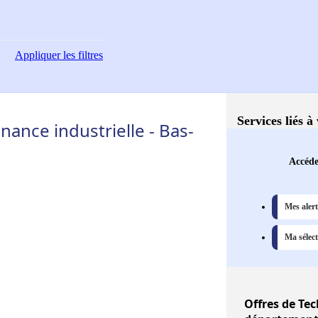
Appliquer
les filtres
Services liés à
ance industrielle - Bas-
Accéde
Mes alert
Ma sélect
Offres
de Tec