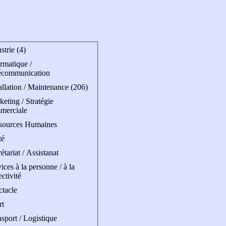
strie (4)
rmatique /
écommunication
allation / Maintenance (206)
eting / Stratégie
merciale
sources Humaines
té
étariat / Assistanat
ices à la personne / à la
ectivité
ctacle
rt
sport / Logistique