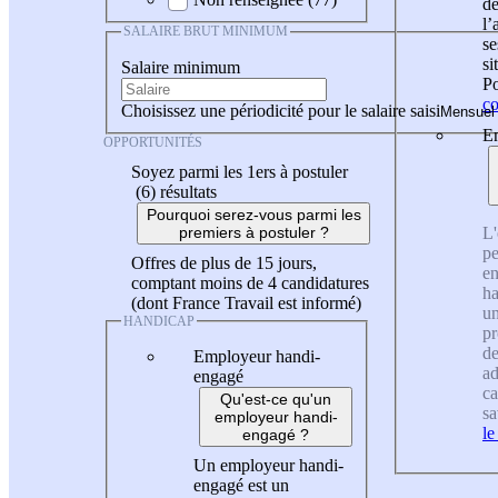
de
l
SALAIRE BRUT MINIMUM
se
si
Salaire minimum
Po
co
Choisissez une périodicité pour le salaire saisi
En
OPPORTUNITÉS
Soyez parmi les 1ers à postuler
(6)
résultats
Pourquoi serez-vous parmi les
L'
premiers à postuler ?
pe
Offres de plus de 15 jours,
en
comptant moins de 4 candidatures
ha
(dont France Travail est informé)
un
HANDICAP
pr
de
Employeur handi-
ad
engagé
ca
Qu'est-ce qu'un
sa
employeur handi-
le
engagé ?
Un employeur handi-
engagé est un