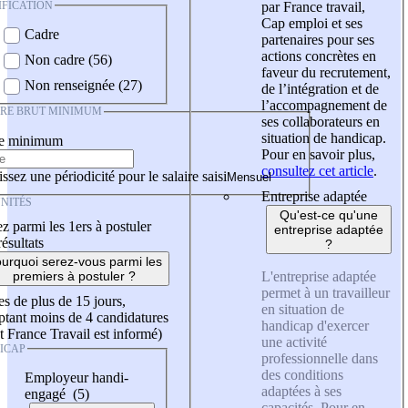
IFICATION
par France travail,
Cap emploi et ses
Cadre
partenaires pour ses
actions concrètes en
Non cadre (56)
faveur du recrutement,
Non renseignée (27)
de l’intégration et de
l’accompagnement de
IRE BRUT MINIMUM
ses collaborateurs en
situation de handicap.
re minimum
Pour en savoir plus,
consultez cet article
.
ssez une périodicité pour le salaire saisi
Entreprise adaptée
NITÉS
Qu'est-ce qu'une
z parmi les 1ers à postuler
entreprise adaptée
résultats
?
urquoi serez-vous parmi les
L'entreprise adaptée
premiers à postuler ?
permet à un travailleur
es de plus de 15 jours,
en situation de
tant moins de 4 candidatures
handicap d'exercer
t France Travail est informé)
une activité
ICAP
professionnelle dans
des conditions
Employeur handi-
adaptées à ses
engagé (5)
capacités. Pour en