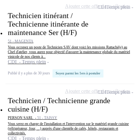
Ajouter cette offre à ma sélection
CDI
Temps plein
Technicien itinérant /
Technicienne itinérante de
maintenance Ser (H/F)
51 - MAGENTA
Vous occupez un poste de Technicien SAV dont voici les missions Rattaché(e) au
Chef d'atelier, vous aurez pour objectif d'assurer la maintenance globale du matériel
vinicole de nos clients à...
CDI - Temps plein
Publié il y a plus de 30 jours
Soyez parmi les 1ers à postuler
Ajouter cette offre à ma sélection
CDI
Temps plein
Technicien / Technicienne grande
cuisine (H/F)
PERSON SARL -
51 - TAISSY
Vous serez en charge de l'installation et l'intervention sur le matériel grande cuisine
(réfrigérateur, four, ...) auprès d'une clientèle de cafés, hôtels, restaurants et
collectivités.
CDI - Temps plein