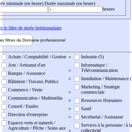
ée minimale (en heure)
Durée maximale (en heure)
heures
er
le filtre de durée hebdomadaire
les filtres de
Domaine pro
fessionnel
ne professionel
Achats / Comptabilité / Gestion
Industrie (5)
Arts / Artisanat d'art
Informatique /
Télécommunication
Banque / Assurance
Installation / Maintenance 
Bâtiment / Travaux Publics
Marketing / Stratégie
Commerce / Vente
commerciale
Communication / Multimédia
Ressources Humaines
Conseil / Etudes
Santé
Direction d'entreprise
Secrétariat / Assistanat
Espaces verts et naturels /
Services à la personne / à l
Agriculture / Pêche / Soins aux
collectivité