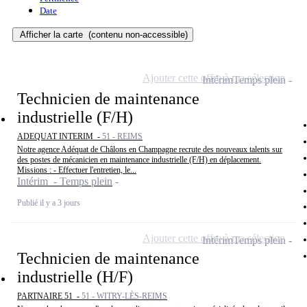
Date
Afficher la carte
(contenu non-accessible)
Ajouter cette offre à ma sélection
Intérim
Temps plein
Technicien de maintenance
industrielle (F/H)
ADEQUAT INTERIM -
51 - REIMS
Notre agence Adéquat de Châlons en Champagne recrute des nouveaux talents sur
des postes de mécanicien en maintenance industrielle (F/H) en déplacement.
Missions : - Effectuer l'entretien, le...
Intérim - Temps plein
Publié il y a 3 jours
Ajouter cette offre à ma sélection
Intérim
Temps plein
Technicien de maintenance
industrielle (H/F)
PARTNAIRE 51 -
51 - WITRY-LÈS-REIMS