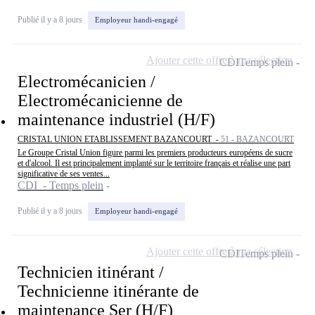
Publié il y a 8 jours
Employeur handi-engagé
Ajouter cette offre à ma sélection
CDI
Temps plein
Electromécanicien /
Electromécanicienne de
maintenance industriel (H/F)
CRISTAL UNION ETABLISSEMENT BAZANCOURT -
51 - BAZANCOURT
Le Groupe Cristal Union figure parmi les premiers producteurs européens de sucre
et d'alcool. Il est principalement implanté sur le territoire français et réalise une part
significative de ses ventes...
CDI - Temps plein
Publié il y a 8 jours
Employeur handi-engagé
Ajouter cette offre à ma sélection
CDI
Temps plein
Technicien itinérant /
Technicienne itinérante de
maintenance Ser (H/F)