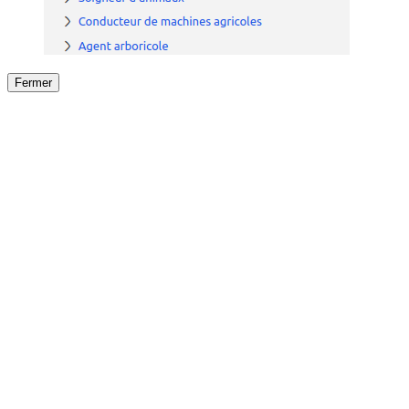
Fermer
Fermer
le détail de l'offre
/
Offre
sur
Offre précéden