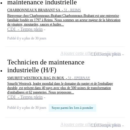
maintenance industrielle
CHARBONNEAUX BRABANT SA -
51 - REIMS
Bienvenue chez Charbonneaux-Brabant Charbonneaux-Brabant est une entreprise
familiale fondée en 1797 à Reims. Nous sommes un acteur majeur de la fabrication
de vinaigre, moutardes, sauces et huiles...
CDI - Temps plein
Publié il y a plus de 30 jours
Ajouter cette offre à ma sélection
CDI
Temps plein
Technicien de maintenance
industrielle (H/F)
SMURFIT WESTROCK BAG IN BOX -
51 - EPERNAY
Smurfit Westrock, leader mondial dans le domaine du papier et de l'emballage
durable, est présent dans 40 pays avec plus de 500 usines de transformation
d'emballages et 62 papeteries. Nous proposons...
CDI - Temps plein
Publié il y a plus de 30 jours
Soyez parmi les 1ers à postuler
Ajouter cette offre à ma sélection
CDI
Temps plein