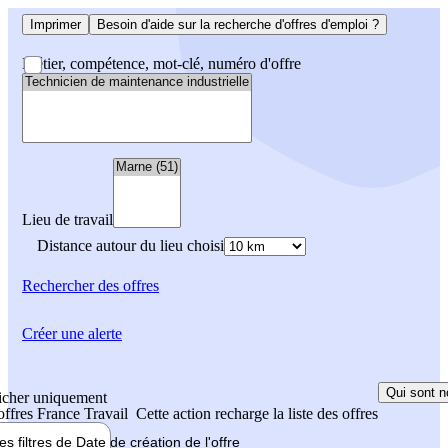
Imprimer
Besoin d'aide sur la recherche d'offres d'emploi ?
Métier, compétence, mot-clé, numéro d'offre
Lieu de travail
Distance autour du lieu choisi
Rechercher
des offres
Créer une alerte
Qui sont n
icher uniquement
 offres France Travail
Cette action recharge la liste des offres
les filtres de
Date de création
de l'offre