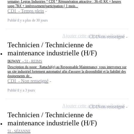
semaine- Legras Industries ° CDI ° Rémunération attractive : 36-41 K€ + heures
supp 7K€ + intéressement/participation ( 1 mois...
CDI - Temps plein
Publié il y a plus de 30 jours
Ajouter cette offre à ma sélection
CDI
Non renseigné
Technicien / Technicienne de
maintenance industrielle (H/F)
IKIWAY -
51 - REIMS
Description du poste : Rattaché(e) au Responsable Maintenance, vous intervenez sur
un site industriel fortement automatisé afin d'assurer la disponibilité et la fiabilité des
équipements de...
CDI - Non renseigné
Publié il y a 3 jours
Ajouter cette offre à ma sélection
CDI
Non renseigné
Technicien / Technicienne de
maintenance industrielle (H/F)
51 - SÉZANNE