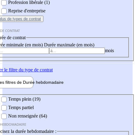
Profession libérale (1)
Reprise d'entreprise
plus
de types de contrat
 DE CONTRAT
ée de contrat
ée minimale (en mois)
Durée maximale (en mois)
mois
er
le filtre du type de contrat
les filtres de
Durée hebdo
madaire
 hebdomadaire
Temps plein (19)
Temps partiel
Non renseignée (64)
 HEBDOMADAIRE
cisez la durée hebdomadaire :