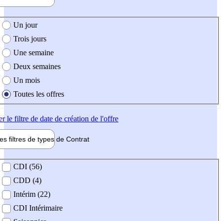
e création de l'offre
Un jour
Trois jours
Une semaine
Deux semaines
Un mois
Toutes les offres
er
le filtre de date de création de l'offre
les filtres de types de
Contrat
de contrat
CDI (56)
CDD (4)
Intérim (22)
CDI Intérimaire