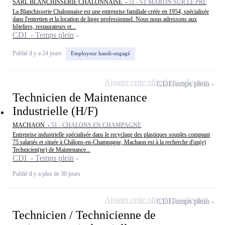
SARL BLANCHISSERIE CHALONNAISE -
51 - ST MARTIN SUR LE PRE
La Blanchisserie Chalonnaise est une entreprise familiale créée en 1954, spécialisée
dans l'entretien et la location de linge professionnel. Nous nous adressons aux
hôteliers, restaurateurs et...
CDI - Temps plein
Publié il y a 24 jours
Employeur handi-engagé
Ajouter cette offre à ma sélection
CDI
Temps plein
Technicien de Maintenance
Industrielle (H/F)
MACHAON -
51 - CHALONS EN CHAMPAGNE
Entreprise industrielle spécialisée dans le recyclage des plastiques souples comptant
75 salariés et située à Châlons-en-Champagne, Machaon est à la recherche d'un(e)
Technicien(ne) de Maintenance...
CDI - Temps plein
Publié il y a plus de 30 jours
Ajouter cette offre à ma sélection
CDI
Temps plein
Technicien / Technicienne de