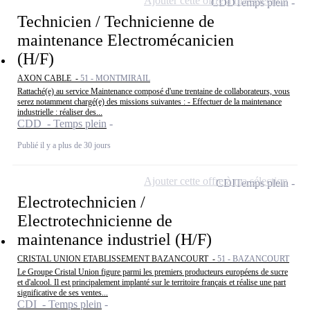
Ajouter cette offre à ma sélection
CDD
Temps plein
Technicien / Technicienne de
maintenance Electromécanicien
(H/F)
AXON CABLE -
51 - MONTMIRAIL
Rattaché(e) au service Maintenance composé d'une trentaine de collaborateurs, vous
serez notamment chargé(e) des missions suivantes : - Effectuer de la maintenance
industrielle : réaliser des...
CDD - Temps plein
Publié il y a plus de 30 jours
Ajouter cette offre à ma sélection
CDI
Temps plein
Electrotechnicien /
Electrotechnicienne de
maintenance industriel (H/F)
CRISTAL UNION ETABLISSEMENT BAZANCOURT -
51 - BAZANCOURT
Le Groupe Cristal Union figure parmi les premiers producteurs européens de sucre
et d'alcool. Il est principalement implanté sur le territoire français et réalise une part
significative de ses ventes...
CDI - Temps plein