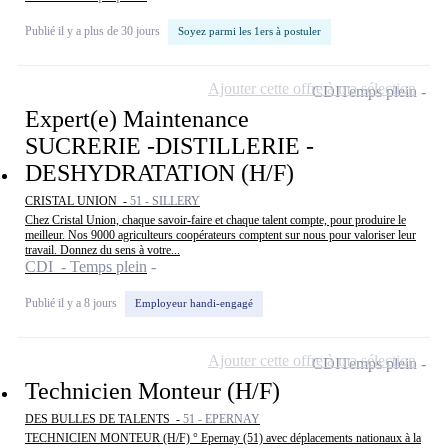
Publié il y a plus de 30 jours
Soyez parmi les 1ers à postuler
Ajouter cette offre à ma sélection
CDI
Temps plein
Expert(e) Maintenance
SUCRERIE -DISTILLERIE -
DESHYDRATATION (H/F)
CRISTAL UNION -
51 - SILLERY
Chez Cristal Union, chaque savoir-faire et chaque talent compte, pour produire le
meilleur. Nos 9000 agriculteurs coopérateurs comptent sur nous pour valoriser leur
travail. Donnez du sens à votre...
CDI - Temps plein
Publié il y a 8 jours
Employeur handi-engagé
Ajouter cette offre à ma sélection
CDI
Temps plein
Technicien Monteur (H/F)
DES BULLES DE TALENTS -
51 - EPERNAY
TECHNICIEN MONTEUR (H/F) ° Epernay (51) avec déplacements nationaux à la