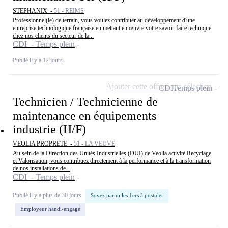
STEPHANIX -
51 - REIMS
Professionnel(le) de terrain, vous voulez contribuer au développement d'une
entreprise technologique française en mettant en œuvre votre savoir-faire technique
chez nos clients du secteur de la...
CDI - Temps plein
Publié il y a 12 jours
Ajouter cette offre à ma sélection
CDI
Temps plein
Technicien / Technicienne de
maintenance en équipements
industrie (H/F)
VEOLIA PROPRETE -
51 - LA VEUVE
Au sein de la Direction des Unités Industrielles (DUI) de Veolia activité Recyclage
et Valorisation, vous contribuez directement à la performance et à la transformation
de nos installations de...
CDI - Temps plein
Publié il y a plus de 30 jours
Soyez parmi les 1ers à postuler
Employeur handi-engagé