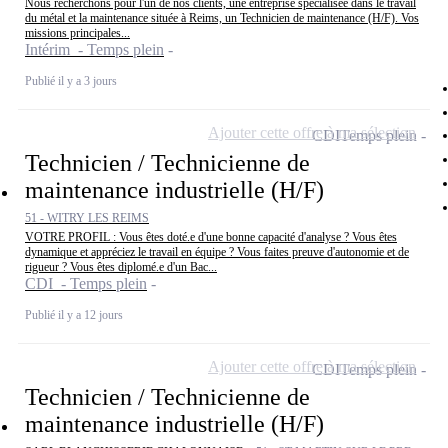
Nous recherchons pour l'un de nos clients, une entreprise spécialisée dans le travail
du métal et la maintenance située à Reims, un Technicien de maintenance (H/F). Vos
missions principales...
Intérim - Temps plein
Publié il y a 3 jours
Ajouter cette offre à ma sélection
CDI
Temps plein
Technicien / Technicienne de
maintenance industrielle (H/F)
51 - WITRY LES REIMS
VOTRE PROFIL : Vous êtes doté.e d'une bonne capacité d'analyse ? Vous êtes
dynamique et appréciez le travail en équipe ? Vous faites preuve d'autonomie et de
rigueur ? Vous êtes diplomé.e d'un Bac...
CDI - Temps plein
Publié il y a 12 jours
Ajouter cette offre à ma sélection
CDI
Temps plein
Technicien / Technicienne de
maintenance industrielle (H/F)