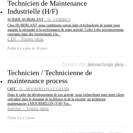
Technicien de Maintenance
Industrielle (H/F)
SCIERIE HUBERLANT -
51 - CORMICY
Chez HUBERLANT, nous combinons savoir-faire et technologie de pointe pour
garantir la pérennité et la performance de notre activité. Grâce à des investissements
constants dans des équipements à la...
CDI - Temps plein
Publié il y a plus de 30 jours
Ajouter cette offre à ma sélection
Intérim
Temps plein
Technicien / Technicienne de
maintenance process
CRIT -
51 - MOURMELON-LE-GRAND
Dans le cadre du développement de son activité, nous recherchons pour notre client,
spécialisé dans le domaine de la défense et de la sécurité, un technicien
maintenancier à MOURMELON (F/H) Vos...
Intérim - Temps plein
Publié il y a 2 jours