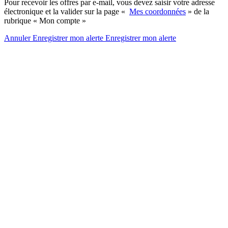
Pour recevoir les offres par e-mail, vous devez saisir votre adresse
électronique et la valider sur la page «
Mes coordonnées
» de la
rubrique « Mon compte »
Annuler
Enregistrer mon alerte
Enregistrer
mon alerte