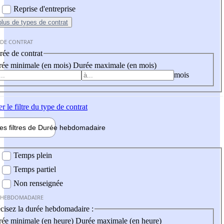
Reprise d'entreprise
plus
de types de contrat
 DE CONTRAT
ée de contrat
ée minimale (en mois)
Durée maximale (en mois)
mois
er
le filtre du type de contrat
les filtres de
Durée hebdo
madaire
 hebdomadaire
Temps plein
Temps partiel
Non renseignée
 HEBDOMADAIRE
cisez la durée hebdomadaire :
ée minimale (en heure)
Durée maximale (en heure)