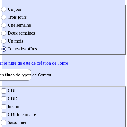
e création de l'offre
Un jour
Trois jours
Une semaine
Deux semaines
Un mois
Toutes les offres
er
le filtre de date de création de l'offre
les filtres de types de
Contrat
de contrat
CDI
CDD
Intérim
CDI Intérimaire
Saisonnier