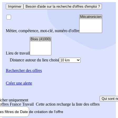
Imprimer
Besoin d'aide sur la recherche d'offres d'emploi ?
Métier, compétence, mot-clé, numéro d'offre
Lieu de travail
Distance autour du lieu choisi
Rechercher
des offres
Créer une alerte
Qui sont n
icher uniquement
 offres France Travail
Cette action recharge la liste des offres
les filtres de
Date de création
de l'offre