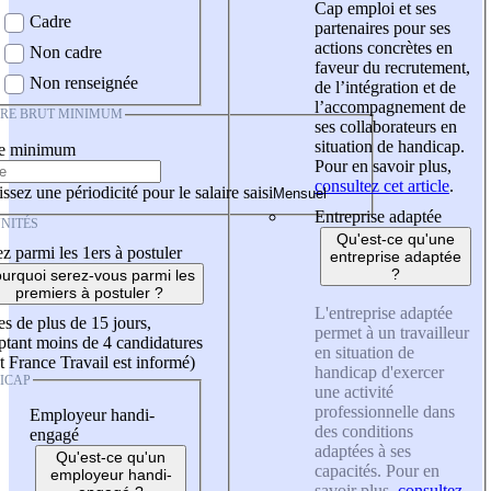
Cap emploi et ses
Cadre
partenaires pour ses
actions concrètes en
Non cadre
faveur du recrutement,
Non renseignée
de l’intégration et de
l’accompagnement de
IRE BRUT MINIMUM
ses collaborateurs en
situation de handicap.
re minimum
Pour en savoir plus,
consultez cet article
.
ssez une périodicité pour le salaire saisi
Entreprise adaptée
NITÉS
Qu'est-ce qu'une
z parmi les 1ers à postuler
entreprise adaptée
?
urquoi serez-vous parmi les
premiers à postuler ?
L'entreprise adaptée
es de plus de 15 jours,
permet à un travailleur
tant moins de 4 candidatures
en situation de
t France Travail est informé)
handicap d'exercer
ICAP
une activité
professionnelle dans
Employeur handi-
des conditions
engagé
adaptées à ses
Qu'est-ce qu'un
capacités. Pour en
employeur handi-
savoir plus,
consultez