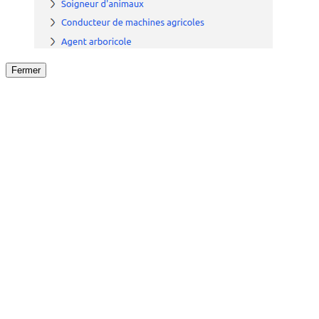
Fermer
Fermer
le détail de l'offre
/
Offre
sur
Offre précéden