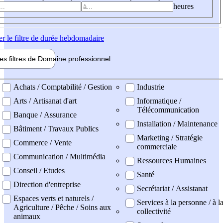
heures
er
le filtre de durée hebdomadaire
les filtres de
Domaine pro
fessionnel
ne professionel
Achats / Comptabilité / Gestion
Industrie
Arts / Artisanat d'art
Informatique /
Télécommunication
Banque / Assurance
Installation / Maintenance
Bâtiment / Travaux Publics
Marketing / Stratégie
Commerce / Vente
commerciale
Communication / Multimédia
Ressources Humaines
Conseil / Etudes
Santé
Direction d'entreprise
Secrétariat / Assistanat
Espaces verts et naturels /
Services à la personne / à l
Agriculture / Pêche / Soins aux
collectivité
animaux