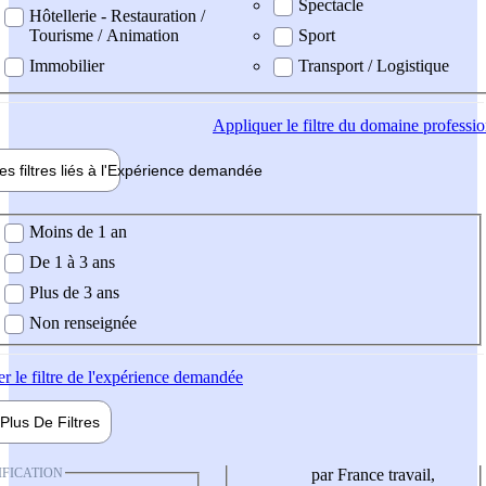
Spectacle
Hôtellerie - Restauration /
Tourisme / Animation
Sport
Immobilier
Transport / Logistique
Appliquer
le filtre du domaine professi
es filtres liés à l'
Expérience
demandée
ience demandée
Moins de 1 an
De 1 à 3 ans
Plus de 3 ans
Non renseignée
er
le filtre de l'expérience demandée
Plus De
Filtres
IFICATION
par France travail,