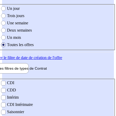
e création de l'offre
Un jour
Trois jours
Une semaine
Deux semaines
Un mois
Toutes les offres
er
le filtre de date de création de l'offre
les filtres de types de
Contrat
de contrat
CDI
CDD
Intérim
CDI Intérimaire
Saisonnier