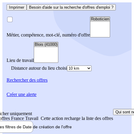
Imprimer
Besoin d'aide sur la recherche d'offres d'emploi ?
Métier, compétence, mot-clé, numéro d'offre
Lieu de travail
Distance autour du lieu choisi
Rechercher
des offres
Créer une alerte
Qui sont n
icher uniquement
 offres France Travail
Cette action recharge la liste des offres
les filtres de
Date de création
de l'offre