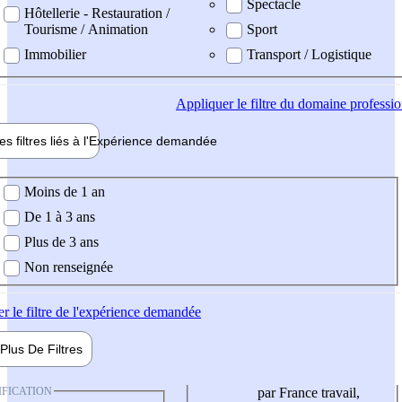
Spectacle
Hôtellerie - Restauration /
Tourisme / Animation
Sport
Immobilier
Transport / Logistique
Appliquer
le filtre du domaine professi
es filtres liés à l'
Expérience
demandée
ience demandée
Moins de 1 an
De 1 à 3 ans
Plus de 3 ans
Non renseignée
er
le filtre de l'expérience demandée
Plus De
Filtres
IFICATION
par France travail,