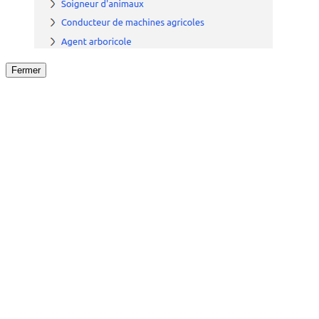
Fermer
Fermer
le détail de l'offre
/
Offre
sur
Offre précéden