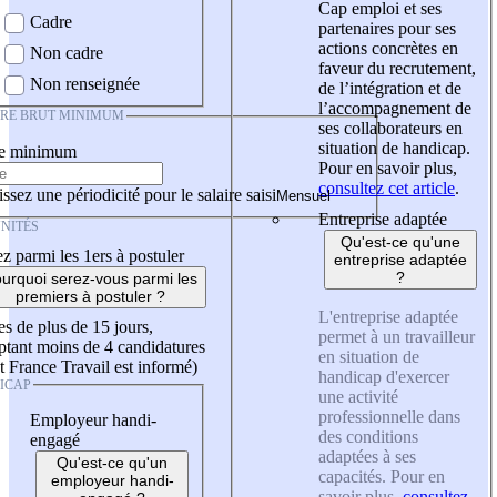
Cap emploi et ses
Cadre
partenaires pour ses
actions concrètes en
Non cadre
faveur du recrutement,
Non renseignée
de l’intégration et de
l’accompagnement de
IRE BRUT MINIMUM
ses collaborateurs en
situation de handicap.
re minimum
Pour en savoir plus,
consultez cet article
.
ssez une périodicité pour le salaire saisi
Entreprise adaptée
NITÉS
Qu'est-ce qu'une
z parmi les 1ers à postuler
entreprise adaptée
?
urquoi serez-vous parmi les
premiers à postuler ?
L'entreprise adaptée
es de plus de 15 jours,
permet à un travailleur
tant moins de 4 candidatures
en situation de
t France Travail est informé)
handicap d'exercer
ICAP
une activité
professionnelle dans
Employeur handi-
des conditions
engagé
adaptées à ses
Qu'est-ce qu'un
capacités. Pour en
employeur handi-
savoir plus,
consultez