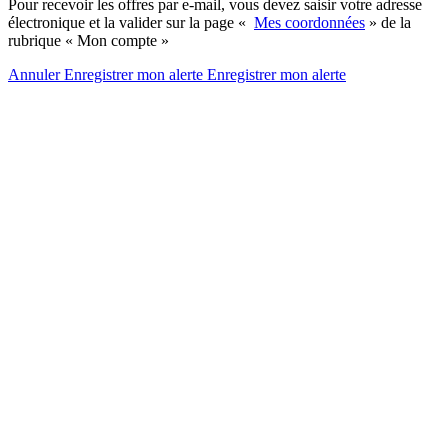
Pour recevoir les offres par e-mail, vous devez saisir votre adresse
électronique et la valider sur la page «
Mes coordonnées
» de la
rubrique « Mon compte »
Annuler
Enregistrer mon alerte
Enregistrer
mon alerte