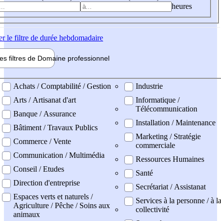
heures
er
le filtre de durée hebdomadaire
les filtres de
Domaine pro
fessionnel
ne professionel
Achats / Comptabilité / Gestion
Industrie
Arts / Artisanat d'art
Informatique /
Télécommunication
Banque / Assurance
Installation / Maintenance
Bâtiment / Travaux Publics
Marketing / Stratégie
Commerce / Vente
commerciale
Communication / Multimédia
Ressources Humaines
Conseil / Etudes
Santé
Direction d'entreprise
Secrétariat / Assistanat
Espaces verts et naturels /
Services à la personne / à l
Agriculture / Pêche / Soins aux
collectivité
animaux