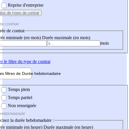
Reprise d'entreprise
plus
de types de contrat
 DE CONTRAT
ée de contrat
ée minimale (en mois)
Durée maximale (en mois)
mois
er
le filtre du type de contrat
les filtres de
Durée hebdo
madaire
 hebdomadaire
Temps plein
Temps partiel
Non renseignée
 HEBDOMADAIRE
cisez la durée hebdomadaire :
ée minimale (en heure)
Durée maximale (en heure)