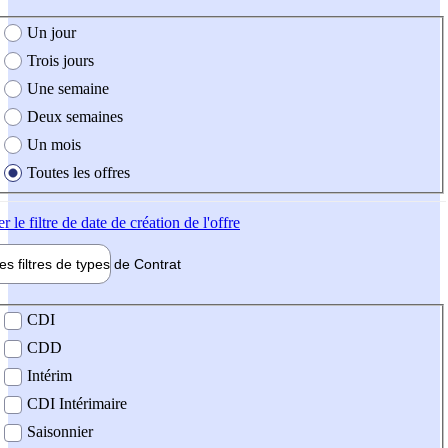
e création de l'offre
Un jour
Trois jours
Une semaine
Deux semaines
Un mois
Toutes les offres
er
le filtre de date de création de l'offre
les filtres de types de
Contrat
de contrat
CDI
CDD
Intérim
CDI Intérimaire
Saisonnier