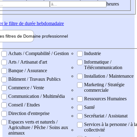
heures
er
le filtre de durée hebdomadaire
les filtres de
Domaine pro
fessionnel
ne professionel
Achats / Comptabilité / Gestion
Industrie
Arts / Artisanat d'art
Informatique /
Télécommunication
Banque / Assurance
Installation / Maintenance
Bâtiment / Travaux Publics
Marketing / Stratégie
Commerce / Vente
commerciale
Communication / Multimédia
Ressources Humaines
Conseil / Etudes
Santé
Direction d'entreprise
Secrétariat / Assistanat
Espaces verts et naturels /
Services à la personne / à l
Agriculture / Pêche / Soins aux
collectivité
animaux