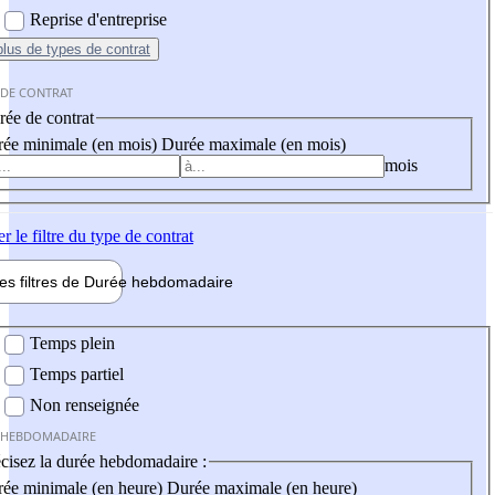
Reprise d'entreprise
plus
de types de contrat
 DE CONTRAT
ée de contrat
ée minimale (en mois)
Durée maximale (en mois)
mois
er
le filtre du type de contrat
les filtres de
Durée hebdo
madaire
 hebdomadaire
Temps plein
Temps partiel
Non renseignée
 HEBDOMADAIRE
cisez la durée hebdomadaire :
ée minimale (en heure)
Durée maximale (en heure)