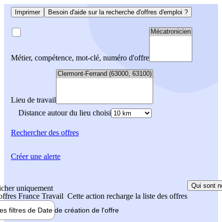
Imprimer
Besoin d'aide sur la recherche d'offres d'emploi ?
Métier, compétence, mot-clé, numéro d'offre
Lieu de travail
Distance autour du lieu choisi
Rechercher
des offres
Créer une alerte
Qui sont n
icher uniquement
 offres France Travail
Cette action recharge la liste des offres
les filtres de
Date de création
de l'offre