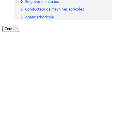
Fermer
Fermer
le détail de l'offre
/
Offre
sur
Offre précéden