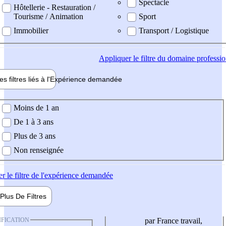
Spectacle
Hôtellerie - Restauration /
Tourisme / Animation
Sport
Immobilier
Transport / Logistique
Appliquer
le filtre du domaine professi
es filtres liés à l'
Expérience
demandée
ience demandée
Moins de 1 an
De 1 à 3 ans
Plus de 3 ans
Non renseignée
er
le filtre de l'expérience demandée
Plus De
Filtres
IFICATION
par France travail,