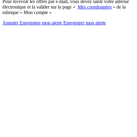
Pour recevoir les offres par e-mail, vous devez saisir votre adresse
électronique et la valider sur la page «
Mes coordonnées
» de la
rubrique « Mon compte »
Annuler
Enregistrer mon alerte
Enregistrer
mon alerte