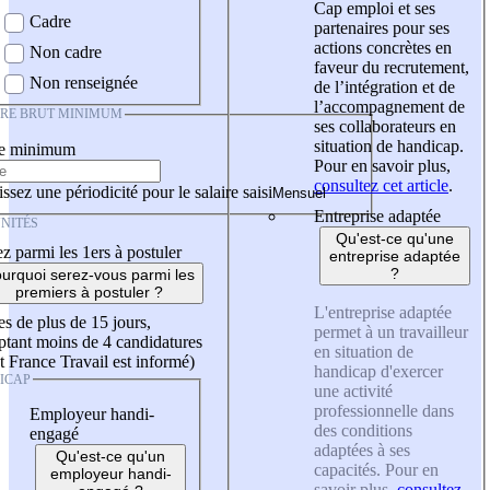
Cap emploi et ses
Cadre
partenaires pour ses
actions concrètes en
Non cadre
faveur du recrutement,
Non renseignée
de l’intégration et de
l’accompagnement de
IRE BRUT MINIMUM
ses collaborateurs en
situation de handicap.
re minimum
Pour en savoir plus,
consultez cet article
.
ssez une périodicité pour le salaire saisi
Entreprise adaptée
NITÉS
Qu'est-ce qu'une
z parmi les 1ers à postuler
entreprise adaptée
?
urquoi serez-vous parmi les
premiers à postuler ?
L'entreprise adaptée
es de plus de 15 jours,
permet à un travailleur
tant moins de 4 candidatures
en situation de
t France Travail est informé)
handicap d'exercer
ICAP
une activité
professionnelle dans
Employeur handi-
des conditions
engagé
adaptées à ses
Qu'est-ce qu'un
capacités. Pour en
employeur handi-
savoir plus,
consultez