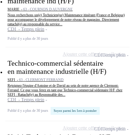
maintenance ind (H/F)
MARIE -
63 - COURNON D AUVERGNE
Nous recherchons un(e) Technicien(ne) Maintenance itinérant (France et Belgique)
pour accompagner le développement de notre réseau de magasins. Directement
rattaché(e) au responsable du service...
CDI - Temps plein
Publié il y a plus de 30 jours
Ajouter cette offre à ma sélection
CDI
Temps plein
Technico-commercial sédentaire
en maintenance industrielle (H/F)
SEFI -
63 - CLERMONT FERRAND
Rejoignez l'équipe d'Antoine et de David au sein de notre agence de Clermont-
Ferrand. Ce que vous ferez en tant que Technico-commercial sédentaire H/F chez
SEFI : Rattaché(e) au Responsable des...
CDI - Temps plein
Publié il y a plus de 30 jours
Soyez parmi les 1ers à postuler
Ajouter cette offre à ma sélection
CDI
Temps plein