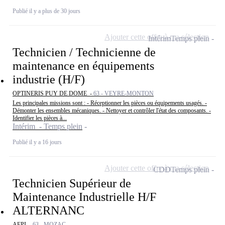
Publié il y a plus de 30 jours
Ajouter cette offre à ma sélection
Intérim
Temps plein
Technicien / Technicienne de
maintenance en équipements
industrie (H/F)
OPTINERIS PUY DE DOME -
63 - VEYRE-MONTON
Les principales missions sont : - Réceptionner les pièces ou équipements usagés. -
Démonter les ensembles mécaniques. - Nettoyer et contrôler l'état des composants. -
Identifier les pièces à...
Intérim - Temps plein
Publié il y a 16 jours
Ajouter cette offre à ma sélection
CDD
Temps plein
Technicien Supérieur de
Maintenance Industrielle H/F
ALTERNANC
AFPI -
63 - MOZAC