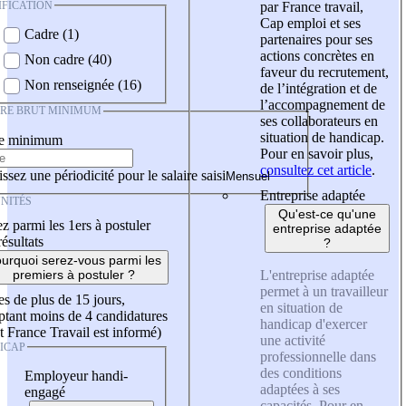
IFICATION
par France travail,
Cap emploi et ses
Cadre (1)
partenaires pour ses
actions concrètes en
Non cadre (40)
faveur du recrutement,
Non renseignée (16)
de l’intégration et de
l’accompagnement de
IRE BRUT MINIMUM
ses collaborateurs en
situation de handicap.
re minimum
Pour en savoir plus,
consultez cet article
.
ssez une périodicité pour le salaire saisi
Entreprise adaptée
NITÉS
Qu'est-ce qu'une
z parmi les 1ers à postuler
entreprise adaptée
résultats
?
urquoi serez-vous parmi les
L'entreprise adaptée
premiers à postuler ?
permet à un travailleur
es de plus de 15 jours,
en situation de
tant moins de 4 candidatures
handicap d'exercer
t France Travail est informé)
une activité
ICAP
professionnelle dans
des conditions
Employeur handi-
adaptées à ses
engagé
capacités. Pour en