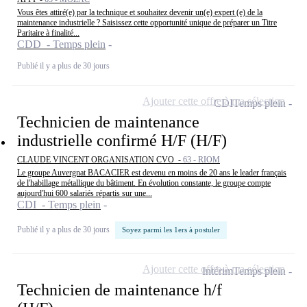
Vous êtes attiré(e) par la technique et souhaitez devenir un(e) expert (e) de la
maintenance industrielle ? Saisissez cette opportunité unique de préparer un Titre
Paritaire à finalité...
CDD - Temps plein
Publié il y a plus de 30 jours
Ajouter cette offre à ma sélection
CDI
Temps plein
Technicien de maintenance
industrielle confirmé H/F (H/F)
CLAUDE VINCENT ORGANISATION CVO -
63 - RIOM
Le groupe Auvergnat BACACIER est devenu en moins de 20 ans le leader français
de l'habillage métallique du bâtiment. En évolution constante, le groupe compte
aujourd'hui 600 salariés répartis sur une...
CDI - Temps plein
Publié il y a plus de 30 jours
Soyez parmi les 1ers à postuler
Ajouter cette offre à ma sélection
Intérim
Temps plein
Technicien de maintenance h/f