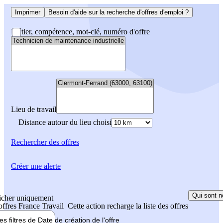
Imprimer
Besoin d'aide sur la recherche d'offres d'emploi ?
Métier, compétence, mot-clé, numéro d'offre
Lieu de travail
Distance autour du lieu choisi
Rechercher
des offres
Créer une alerte
Qui sont n
icher uniquement
 offres France Travail
Cette action recharge la liste des offres
les filtres de
Date de création
de l'offre