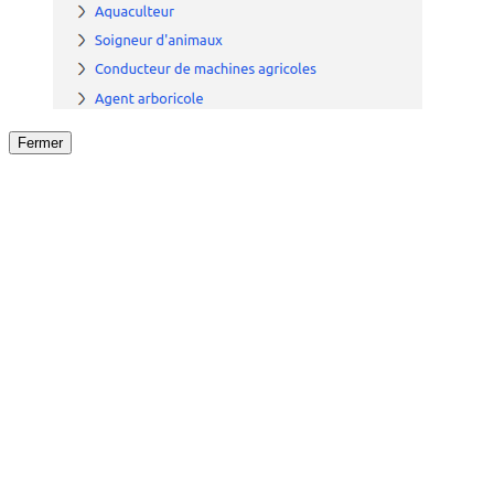
Fermer
Fermer
le détail de l'offre
/
Offre
sur
Offre précéden