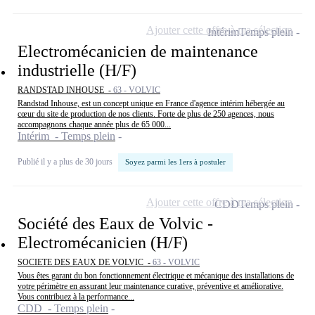
Ajouter cette offre à ma sélection
Intérim
Temps plein
Electromécanicien de maintenance
industrielle (H/F)
RANDSTAD INHOUSE -
63 - VOLVIC
Randstad Inhouse, est un concept unique en France d'agence intérim hébergée au
cœur du site de production de nos clients. Forte de plus de 250 agences, nous
accompagnons chaque année plus de 65 000...
Intérim - Temps plein
Publié il y a plus de 30 jours
Soyez parmi les 1ers à postuler
Ajouter cette offre à ma sélection
CDD
Temps plein
Société des Eaux de Volvic -
Electromécanicien (H/F)
SOCIETE DES EAUX DE VOLVIC -
63 - VOLVIC
Vous êtes garant du bon fonctionnement électrique et mécanique des installations de
votre périmètre en assurant leur maintenance curative, préventive et améliorative.
Vous contribuez à la performance...
CDD - Temps plein