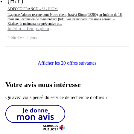
(H/F)
ADECCO FRANCE -
63 - RIOM
L'agence Adecco recrute pour Notre client, basé à Riom (63200),en Intérim de 18
mois un Technicien de maintenance (h/f). Vos principales missions seront : -
Réaliser la maintenance préventive et...
Intérim - Temps plein
Publié il y a 11 jours
Afficher les 20 offres suivantes
Votre avis nous intéresse
Qu'avez-vous pensé du service de recherche d'offres ?