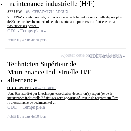
maintenance industrielle (H/F)
SERPPAV -
63 - CEBAZAT ZI LADOUX
SERPPAV société familiale, professionnelle de la fermeture industrielle depuis plus
de 35 ans, recherche un technicien de maintenance pour assurer l'entretien et la
fiabilité de ses portes...
CDI - Temps plein
Publié il y a plus de 30 jours
Ajouter cette offre à ma sélection
CDD
Temps plein
Technicien Supérieur de
Maintenance Industrielle H/F
alternance
OTC CONCEPT -
63 - AUBIERE
Vous êtes attiré(e) par la technique et souhaitez devenir un(e) expert (e) de la
maintenance industrielle ? Saisissez cette opportunité unique de préparer un Titre
Professionnelle de Technicien(e) ...
CDD - Temps plein
Publié il y a plus de 30 jours