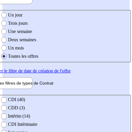
e création de l'offre
Un jour
Trois jours
Une semaine
Deux semaines
Un mois
Toutes les offres
er
le filtre de date de création de l'offre
les filtres de types de
Contrat
de contrat
CDI (40)
CDD (3)
Intérim (14)
CDI Intérimaire