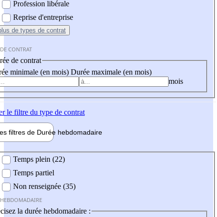
Profession libérale
Reprise d'entreprise
plus
de types de contrat
 DE CONTRAT
ée de contrat
ée minimale (en mois)
Durée maximale (en mois)
mois
er
le filtre du type de contrat
les filtres de
Durée hebdo
madaire
 hebdomadaire
Temps plein (22)
Temps partiel
Non renseignée (35)
 HEBDOMADAIRE
cisez la durée hebdomadaire :