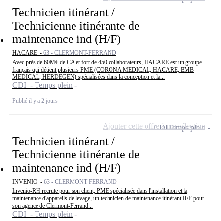
Technicien itinérant /
Technicienne itinérante de
maintenance ind (H/F)
HACARE -
63 - CLERMONT-FERRAND
Avec près de 60M€ de CA et fort de 450 collaborateurs, HACARE est un groupe
français qui détient plusieurs PME (CORONA MEDICAL, HACARE, BMB
MEDICAL, HERDEGEN) spécialisées dans la conception et la...
CDI - Temps plein
Publié il y a 2 jours
Ajouter cette offre à ma sélection
CDI
Temps plein
Technicien itinérant /
Technicienne itinérante de
maintenance ind (H/F)
INVENIO -
63 - CLERMONT FERRAND
Invenio-RH recrute pour son client, PME spécialisée dans l'installation et la
maintenance d'appareils de levage, un technicien de maintenance itinérant H/F pour
son agence de Clermont-Ferrand...
CDI - Temps plein