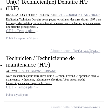
Un(e) Technicien(ne) Dentaire H/F
(H/F)
REALISATION TECHNIQUE DENTAIRE -
63 - COURNON D AUVERGNE
Réalisation Technique Dentaire accompagne les cabinets dentaires depuis 1997 dans
leur projet d'installation, de rénovation et de maintenance de leurs équipements avec
des marques prestigieuses...
CDI - Temps plein
Publié il y a plus de 30 jours
Ajouter cette offre à ma sélection
CDI
Temps plein
Technicien / Technicienne de
maintenance (H/F)
ACTYVA -
63 - CLERMONT-FERRAND
Nous recherchons pour notre client situé à Clermont Ferrand, et spécialisé dans la
maintenance hydraulique, mécanique et électrique. Vous serez rattaché
hiérarchiquement au responsable . Vos...
CDI - Temps plein
Publié il y a 8 jours
Ajouter cette offre à ma sélection
CDI
Temps plein