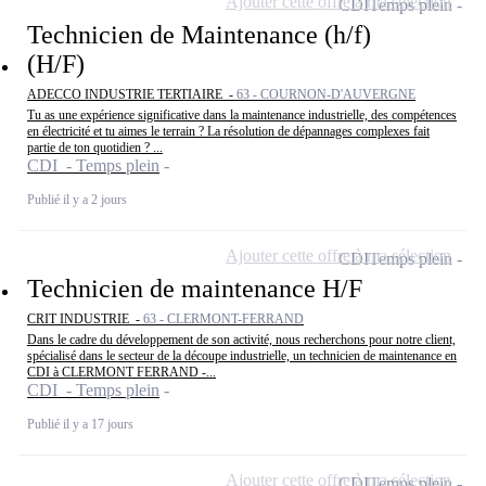
Ajouter cette offre à ma sélection
CDI
Temps plein
Technicien de Maintenance (h/f)
(H/F)
ADECCO INDUSTRIE TERTIAIRE -
63 - COURNON-D'AUVERGNE
Tu as une expérience significative dans la maintenance industrielle, des compétences
en électricité et tu aimes le terrain ? La résolution de dépannages complexes fait
partie de ton quotidien ? ...
CDI - Temps plein
Publié il y a 2 jours
Ajouter cette offre à ma sélection
CDI
Temps plein
Technicien de maintenance H/F
CRIT INDUSTRIE -
63 - CLERMONT-FERRAND
Dans le cadre du développement de son activité, nous recherchons pour notre client,
spécialisé dans le secteur de la découpe industrielle, un technicien de maintenance en
CDI à CLERMONT FERRAND -...
CDI - Temps plein
Publié il y a 17 jours
Ajouter cette offre à ma sélection
CDI
Temps plein