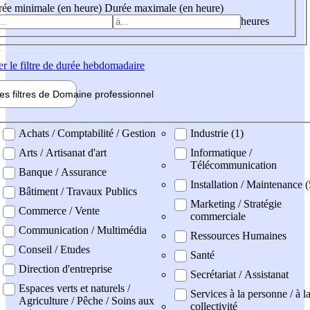
ée minimale (en heure)
Durée maximale (en heure)
heures
er
le filtre de durée hebdomadaire
les filtres de
Domaine pro
fessionnel
ne professionel
Achats / Comptabilité / Gestion
Industrie (1)
Arts / Artisanat d'art
Informatique /
Télécommunication
Banque / Assurance
Installation / Maintenance 
Bâtiment / Travaux Publics
Marketing / Stratégie
Commerce / Vente
commerciale
Communication / Multimédia
Ressources Humaines
Conseil / Etudes
Santé
Direction d'entreprise
Secrétariat / Assistanat
Espaces verts et naturels /
Services à la personne / à l
Agriculture / Pêche / Soins aux
collectivité