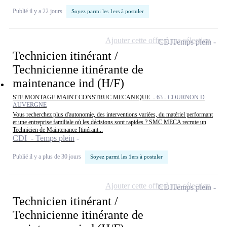
Publié il y a 22 jours
Soyez parmi les 1ers à postuler
Ajouter cette offre à ma sélection
CDI
Temps plein
Technicien itinérant /
Technicienne itinérante de
maintenance ind (H/F)
STE MONTAGE MAINT CONSTRUC MECANIQUE -
63 - COURNON D
AUVERGNE
Vous recherchez plus d'autonomie, des interventions variées, du matériel performant
et une entreprise familiale où les décisions sont rapides ? SMC MECA recrute un
Technicien de Maintenance Itinérant...
CDI - Temps plein
Publié il y a plus de 30 jours
Soyez parmi les 1ers à postuler
Ajouter cette offre à ma sélection
CDI
Temps plein
Technicien itinérant /
Technicienne itinérante de