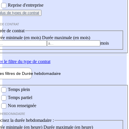
Reprise d'entreprise
plus
de types de contrat
 DE CONTRAT
ée de contrat
ée minimale (en mois)
Durée maximale (en mois)
mois
er
le filtre du type de contrat
les filtres de
Durée hebdo
madaire
 hebdomadaire
Temps plein
Temps partiel
Non renseignée
 HEBDOMADAIRE
cisez la durée hebdomadaire :
ée minimale (en heure)
Durée maximale (en heure)