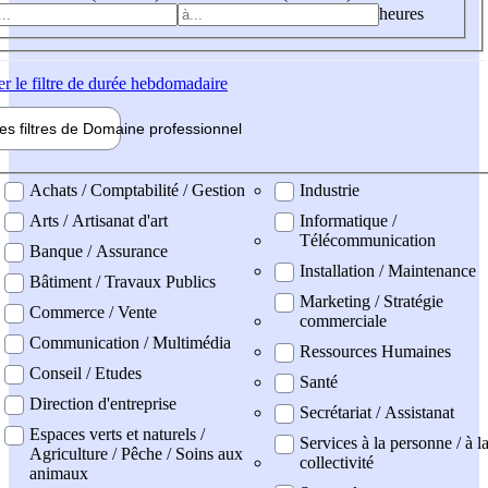
heures
er
le filtre de durée hebdomadaire
les filtres de
Domaine pro
fessionnel
ne professionel
Achats / Comptabilité / Gestion
Industrie
Arts / Artisanat d'art
Informatique /
Télécommunication
Banque / Assurance
Installation / Maintenance
Bâtiment / Travaux Publics
Marketing / Stratégie
Commerce / Vente
commerciale
Communication / Multimédia
Ressources Humaines
Conseil / Etudes
Santé
Direction d'entreprise
Secrétariat / Assistanat
Espaces verts et naturels /
Services à la personne / à l
Agriculture / Pêche / Soins aux
collectivité
animaux