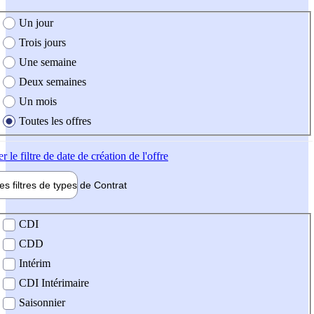
e création de l'offre
Un jour
Trois jours
Une semaine
Deux semaines
Un mois
Toutes les offres
er
le filtre de date de création de l'offre
les filtres de types de
Contrat
de contrat
CDI
CDD
Intérim
CDI Intérimaire
Saisonnier