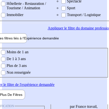
Spectacle
Hôtellerie - Restauration /
Tourisme / Animation
Sport
Immobilier
Transport / Logistique
Appliquer
le filtre du domaine professi
es filtres liés à l'
Expérience
demandée
ience demandée
Moins de 1 an
De 1 à 3 ans
Plus de 3 ans
Non renseignée
er
le filtre de l'expérience demandée
Plus De
Filtres
IFICATION
par France travail,