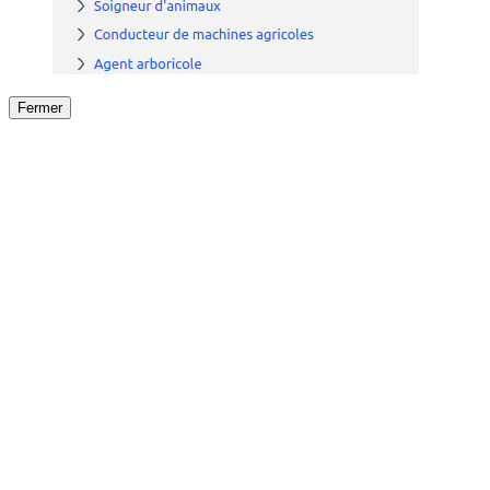
Fermer
Fermer
le détail de l'offre
/
Offre
sur
Offre précéden