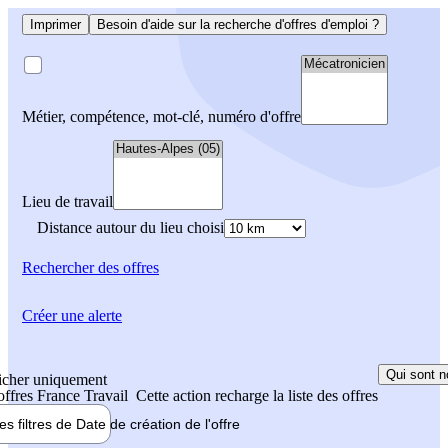
Imprimer
Besoin d'aide sur la recherche d'offres d'emploi ?
Métier, compétence, mot-clé, numéro d'offre
Lieu de travail
Distance autour du lieu choisi
Rechercher
des offres
Créer une alerte
Qui sont n
icher uniquement
 offres France Travail
Cette action recharge la liste des offres
les filtres de
Date de création
de l'offre