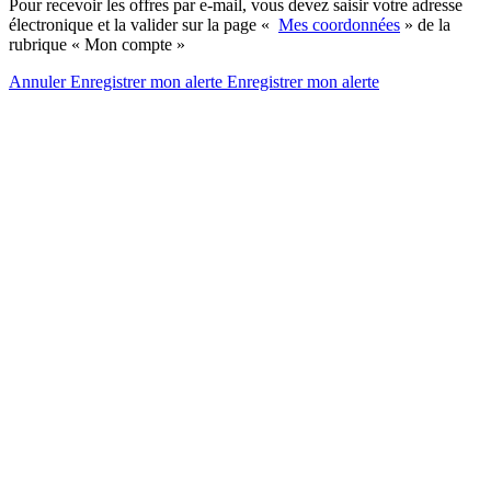
Pour recevoir les offres par e-mail, vous devez saisir votre adresse
électronique et la valider sur la page «
Mes coordonnées
» de la
rubrique « Mon compte »
Annuler
Enregistrer mon alerte
Enregistrer
mon alerte