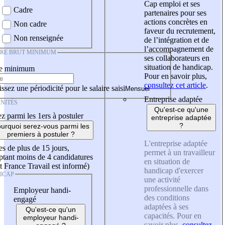
Cap emploi et ses
Cadre
partenaires pour ses
actions concrètes en
Non cadre
faveur du recrutement,
Non renseignée
de l’intégration et de
l’accompagnement de
IRE BRUT MINIMUM
ses collaborateurs en
situation de handicap.
re minimum
Pour en savoir plus,
consultez cet article
.
ssez une périodicité pour le salaire saisi
Entreprise adaptée
NITÉS
Qu'est-ce qu'une
z parmi les 1ers à postuler
entreprise adaptée
?
urquoi serez-vous parmi les
premiers à postuler ?
L'entreprise adaptée
es de plus de 15 jours,
permet à un travailleur
tant moins de 4 candidatures
en situation de
t France Travail est informé)
handicap d'exercer
ICAP
une activité
professionnelle dans
Employeur handi-
des conditions
engagé
adaptées à ses
Qu'est-ce qu'un
capacités. Pour en
employeur handi-
savoir plus,
consultez