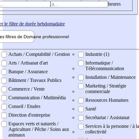
heures
er
le filtre de durée hebdomadaire
les filtres de
Domaine pro
fessionnel
ne professionel
Achats / Comptabilité / Gestion
Industrie (1)
Arts / Artisanat d'art
Informatique /
Télécommunication
Banque / Assurance
Installation / Maintenance
Bâtiment / Travaux Publics
Marketing / Stratégie
Commerce / Vente
commerciale
Communication / Multimédia
Ressources Humaines
Conseil / Etudes
Santé
Direction d'entreprise
Secrétariat / Assistanat
Espaces verts et naturels /
Services à la personne / à l
Agriculture / Pêche / Soins aux
collectivité
animaux