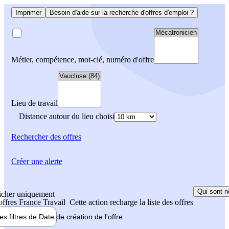
Imprimer
Besoin d'aide sur la recherche d'offres d'emploi ?
Métier, compétence, mot-clé, numéro d'offre
Lieu de travail
Distance autour du lieu choisi
Rechercher
des offres
Créer une alerte
Qui sont n
icher uniquement
 offres France Travail
Cette action recharge la liste des offres
les filtres de
Date de création
de l'offre