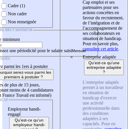
Cap emploi et ses
Cadre (1)
partenaires pour ses
actions concrètes en
Non cadre
faveur du recrutement,
Non renseignée
de l’intégration et de
l’accompagnement de
IRE BRUT MINIMUM
ses collaborateurs en
situation de handicap.
re minimum
Pour en savoir plus,
consultez cet article
.
ssez une périodicité pour le salaire saisi
Entreprise adaptée
NITÉS
Qu'est-ce qu'une
z parmi les 1ers à postuler
entreprise adaptée
?
urquoi serez-vous parmi les
premiers à postuler ?
L'entreprise adaptée
es de plus de 15 jours,
permet à un travailleur
tant moins de 4 candidatures
en situation de
t France Travail est informé)
handicap d'exercer
ICAP
une activité
professionnelle dans
Employeur handi-
des conditions
engagé
adaptées à ses
Qu'est-ce qu'un
capacités. Pour en
employeur handi-
savoir plus,
consultez