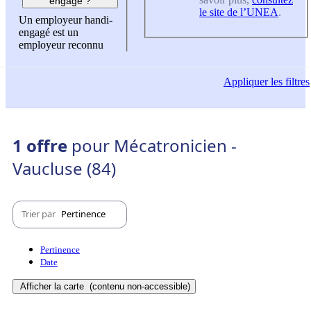
engagé ?
le site de l’UNEA
.
Un employeur handi-
engagé est un
employeur reconnu
Appliquer
les filtres
1 offre
pour Mécatronicien -
Vaucluse (84)
Trier par
Pertinence
Pertinence
Date
Afficher la carte
(contenu non-accessible)