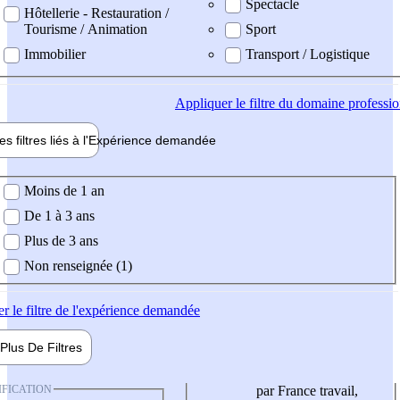
Spectacle
Hôtellerie - Restauration /
Tourisme / Animation
Sport
Immobilier
Transport / Logistique
Appliquer
le filtre du domaine professi
es filtres liés à l'
Expérience
demandée
ience demandée
Moins de 1 an
De 1 à 3 ans
Plus de 3 ans
Non renseignée (1)
er
le filtre de l'expérience demandée
Plus De
Filtres
IFICATION
par France travail,