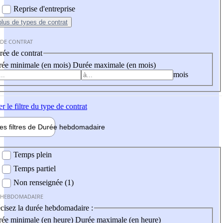
Reprise d'entreprise
plus
de types de contrat
 DE CONTRAT
ée de contrat
ée minimale (en mois)
Durée maximale (en mois)
mois
er
le filtre du type de contrat
les filtres de
Durée hebdo
madaire
 hebdomadaire
Temps plein
Temps partiel
Non renseignée (1)
 HEBDOMADAIRE
cisez la durée hebdomadaire :
ée minimale (en heure)
Durée maximale (en heure)