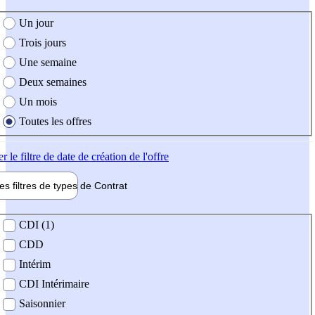
e création de l'offre
Un jour
Trois jours
Une semaine
Deux semaines
Un mois
Toutes les offres
er
le filtre de date de création de l'offre
les filtres de types de
Contrat
de contrat
CDI (1)
CDD
Intérim
CDI Intérimaire
Saisonnier