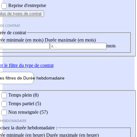
Reprise d'entreprise
plus
de types de contrat
 DE CONTRAT
ée de contrat
ée minimale (en mois)
Durée maximale (en mois)
mois
er
le filtre du type de contrat
les filtres de
Durée hebdo
madaire
 hebdomadaire
Temps plein (8)
Temps partiel (5)
Non renseignée (57)
 HEBDOMADAIRE
cisez la durée hebdomadaire :
ée minimale (en heure)
Durée maximale (en heure)