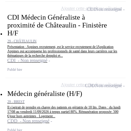
Ajouter cette offre à ma sélection
CDI
Non renseigné
CDI Médecin Généraliste à
proximité de Châteaulin - Finistère
H/F
29 - CHÂTEAULIN
Présentation : Appines recrutement, est le service recrutement de lApplication
Appines qui accompagne les professionnels de santé dans leurs carrières sur les
thématiques de la recherche demploi et...
CDI - Non renseigné
Publié hier
Ajouter cette offre à ma sélection
CDD
Non renseigné
Médecin généraliste (H/F)
29 - BREST
Il s'agirait de prendre en charge des patients en gériatrie de 18 lits. Dates : du lundi
17/08 au vendredi 11/09/2026 à temps partiel 80%. Rémunération proposée: 500
€/jour hors astreintes . Logement...
CDD - Non renseigné
Publié hier