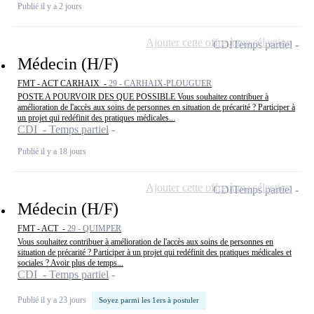
Publié il y a 2 jours
Ajouter cette offre à ma sélection
CDI
Temps partiel
Médecin (H/F)
FMT - ACT CARHAIX -
29 - CARHAIX-PLOUGUER
POSTE A POURVOIR DES QUE POSSIBLE Vous souhaitez contribuer à
amélioration de l'accès aux soins de personnes en situation de précarité ? Participer à
un projet qui redéfinit des pratiques médicales...
CDI - Temps partiel
Publié il y a 18 jours
Ajouter cette offre à ma sélection
CDI
Temps partiel
Médecin (H/F)
FMT - ACT -
29 - QUIMPER
Vous souhaitez contribuer à amélioration de l'accès aux soins de personnes en
situation de précarité ? Participer à un projet qui redéfinit des pratiques médicales et
sociales ? Avoir plus de temps...
CDI - Temps partiel
Publié il y a 23 jours
Soyez parmi les 1ers à postuler