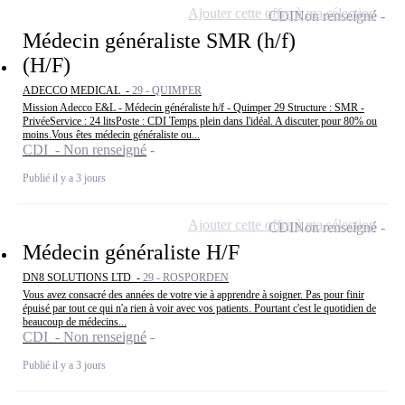
Ajouter cette offre à ma sélection
CDI
Non renseigné
Médecin généraliste SMR (h/f)
(H/F)
ADECCO MEDICAL -
29 - QUIMPER
Mission Adecco E&L - Médecin généraliste h/f - Quimper 29 Structure : SMR -
PrivéeService : 24 litsPoste : CDI Temps plein dans l'idéal. A discuter pour 80% ou
moins.Vous êtes médecin généraliste ou...
CDI - Non renseigné
Publié il y a 3 jours
Ajouter cette offre à ma sélection
CDI
Non renseigné
Médecin généraliste H/F
DN8 SOLUTIONS LTD -
29 - ROSPORDEN
Vous avez consacré des années de votre vie à apprendre à soigner. Pas pour finir
épuisé par tout ce qui n'a rien à voir avec vos patients. Pourtant c'est le quotidien de
beaucoup de médecins...
CDI - Non renseigné
Publié il y a 3 jours