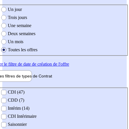
e création de l'offre
Un jour
Trois jours
Une semaine
Deux semaines
Un mois
Toutes les offres
er
le filtre de date de création de l'offre
les filtres de types de
Contrat
de contrat
CDI (47)
CDD (7)
Intérim (14)
CDI Intérimaire
Saisonnier