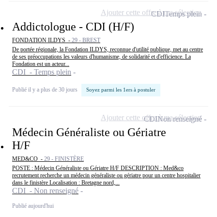
Ajouter cette offre à ma sélection
CDI
Temps plein
Addictologue - CDI (H/F)
FONDATION ILDYS -
29 - BREST
De portée régionale, la Fondation ILDYS, reconnue d'utilité publique, met au centre
de ses préoccupations les valeurs d'humanisme, de solidarité et d'efficience. La
Fondation est un acteur...
CDI - Temps plein
Publié il y a plus de 30 jours
Soyez parmi les 1ers à postuler
Ajouter cette offre à ma sélection
CDI
Non renseigné
Médecin Généraliste ou Gériatre
H/F
MED&CO -
29 - FINISTÈRE
POSTE : Médecin Généraliste ou Gériatre H/F DESCRIPTION : Med&co
recrutement recherche un médecin généraliste ou gériatre pour un centre hospitalier
dans le finistère Localisation : Bretagne nord,...
CDI - Non renseigné
Publié aujourd'hui