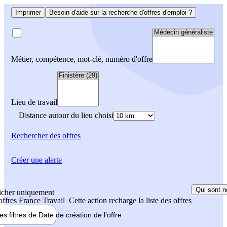
Imprimer
Besoin d'aide sur la recherche d'offres d'emploi ?
Métier, compétence, mot-clé, numéro d'offre
Lieu de travail
Distance autour du lieu choisi
Rechercher
des offres
Créer une alerte
Qui sont n
icher uniquement
 offres France Travail
Cette action recharge la liste des offres
les filtres de
Date de création
de l'offre