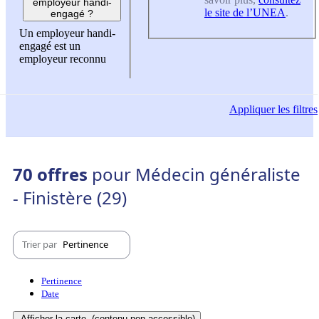
employeur handi-
le site de l’UNEA
.
engagé ?
Un employeur handi-
engagé est un
employeur reconnu
Appliquer
les filtres
70 offres
pour Médecin généraliste
- Finistère (29)
Trier par
Pertinence
Pertinence
Date
Afficher la carte
(contenu non-accessible)