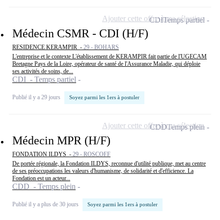
Ajouter cette offre à ma sélection
CDI
Temps partiel
Médecin CSMR - CDI (H/F)
RESIDENCE KERAMPIR -
29 - BOHARS
L'entreprise et le contexte L'établissement de KERAMPIR fait partie de l'UGECAM
Bretagne Pays de la Loire, opérateur de santé de l'Assurance Maladie, qui déploie
ses activités de soins, de...
CDI - Temps partiel
Publié il y a 29 jours
Soyez parmi les 1ers à postuler
Ajouter cette offre à ma sélection
CDD
Temps plein
Médecin MPR (H/F)
FONDATION ILDYS -
29 - ROSCOFF
De portée régionale, la Fondation ILDYS, reconnue d'utilité publique, met au centre
de ses préoccupations les valeurs d'humanisme, de solidarité et d'efficience. La
Fondation est un acteur...
CDD - Temps plein
Publié il y a plus de 30 jours
Soyez parmi les 1ers à postuler