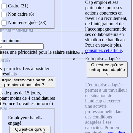
Cap emploi et ses
Cadre (31)
partenaires pour ses
actions concrètes en
Non cadre (6)
faveur du recrutement,
Non renseignée (33)
de l’intégration et de
l’accompagnement de
IRE BRUT MINIMUM
ses collaborateurs en
situation de handicap.
re minimum
Pour en savoir plus,
consultez cet article
.
ssez une périodicité pour le salaire saisi
Entreprise adaptée
NITÉS
Qu'est-ce qu'une
z parmi les 1ers à postuler
entreprise adaptée
)
résultats
?
urquoi serez-vous parmi les
L'entreprise adaptée
premiers à postuler ?
permet à un travailleur
es de plus de 15 jours,
en situation de
tant moins de 4 candidatures
handicap d'exercer
t France Travail est informé)
une activité
ICAP
professionnelle dans
des conditions
Employeur handi-
adaptées à ses
engagé
capacités. Pour en
Qu'est-ce qu'un
savoir plus,
consultez