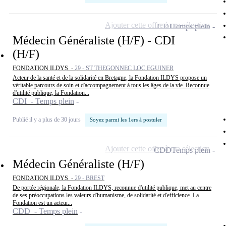
Ajouter cette offre à ma sélection
CDI
Temps plein
Médecin Généraliste (H/F) - CDI
(H/F)
FONDATION ILDYS -
29 - ST THEGONNEC LOC EGUINER
Acteur de la santé et de la solidarité en Bretagne, la Fondation ILDYS propose un
véritable parcours de soin et d'accompagnement à tous les âges de la vie. Reconnue
d'utilité publique, la Fondation...
CDI - Temps plein
Publié il y a plus de 30 jours
Soyez parmi les 1ers à postuler
Ajouter cette offre à ma sélection
CDD
Temps plein
Médecin Généraliste (H/F)
FONDATION ILDYS -
29 - BREST
De portée régionale, la Fondation ILDYS, reconnue d'utilité publique, met au centre
de ses préoccupations les valeurs d'humanisme, de solidarité et d'efficience. La
Fondation est un acteur...
CDD - Temps plein