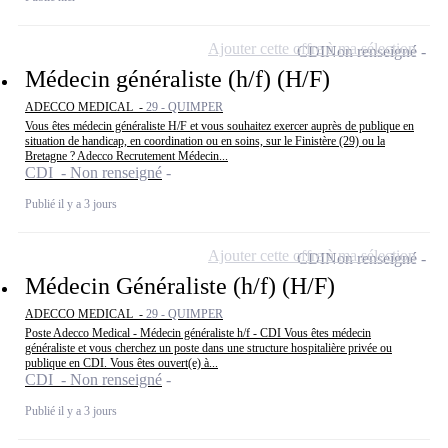
Ajouter cette offre à ma sélection
CDI
Non renseigné
Médecin généraliste (h/f) (H/F)
ADECCO MEDICAL -
29 - QUIMPER
Vous êtes médecin généraliste H/F et vous souhaitez exercer auprès de publique en
situation de handicap, en coordination ou en soins, sur le Finistère (29) ou la
Bretagne ? Adecco Recrutement Médecin...
CDI - Non renseigné
Publié il y a 3 jours
Ajouter cette offre à ma sélection
CDI
Non renseigné
Médecin Généraliste (h/f) (H/F)
ADECCO MEDICAL -
29 - QUIMPER
Poste Adecco Medical - Médecin généraliste h/f - CDI Vous êtes médecin
généraliste et vous cherchez un poste dans une structure hospitalière privée ou
publique en CDI. Vous êtes ouvert(e) à...
CDI - Non renseigné
Publié il y a 3 jours