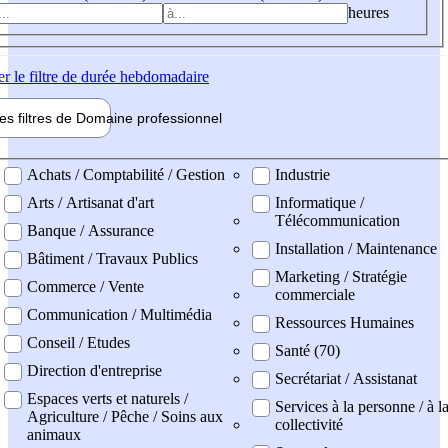
heures
er
le filtre de durée hebdomadaire
les filtres de
Domaine pro
fessionnel
ne professionel
Achats / Comptabilité / Gestion
Industrie
Arts / Artisanat d'art
Informatique /
Télécommunication
Banque / Assurance
Installation / Maintenance
Bâtiment / Travaux Publics
Marketing / Stratégie
Commerce / Vente
commerciale
Communication / Multimédia
Ressources Humaines
Conseil / Etudes
Santé (70)
Direction d'entreprise
Secrétariat / Assistanat
Espaces verts et naturels /
Services à la personne / à l
Agriculture / Pêche / Soins aux
collectivité
animaux