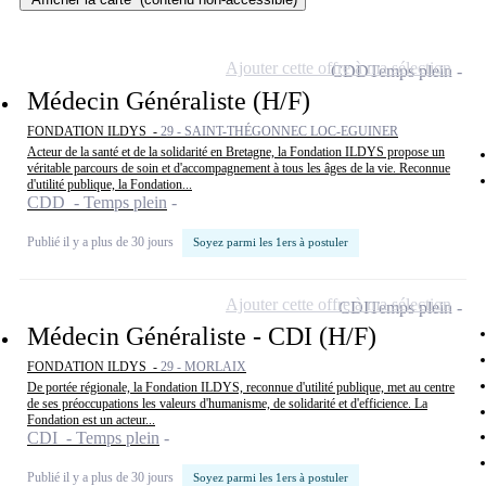
Ajouter cette offre à ma sélection
CDD
Temps plein
Médecin Généraliste (H/F)
FONDATION ILDYS -
29 - SAINT-THÉGONNEC LOC-EGUINER
Acteur de la santé et de la solidarité en Bretagne, la Fondation ILDYS propose un
véritable parcours de soin et d'accompagnement à tous les âges de la vie. Reconnue
d'utilité publique, la Fondation...
CDD - Temps plein
Publié il y a plus de 30 jours
Soyez parmi les 1ers à postuler
Ajouter cette offre à ma sélection
CDI
Temps plein
Médecin Généraliste - CDI (H/F)
FONDATION ILDYS -
29 - MORLAIX
De portée régionale, la Fondation ILDYS, reconnue d'utilité publique, met au centre
de ses préoccupations les valeurs d'humanisme, de solidarité et d'efficience. La
Fondation est un acteur...
CDI - Temps plein
Publié il y a plus de 30 jours
Soyez parmi les 1ers à postuler