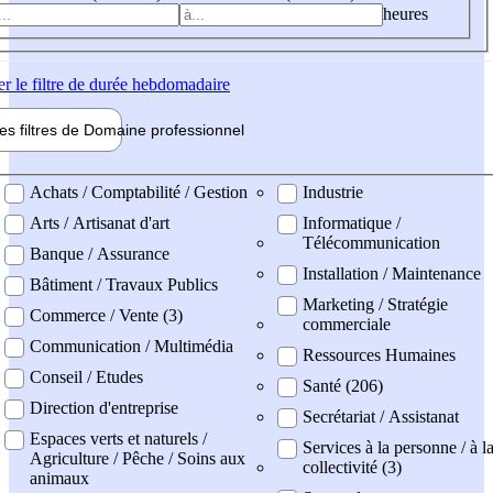
heures
er
le filtre de durée hebdomadaire
les filtres de
Domaine pro
fessionnel
ne professionel
Achats / Comptabilité / Gestion
Industrie
Arts / Artisanat d'art
Informatique /
Télécommunication
Banque / Assurance
Installation / Maintenance
Bâtiment / Travaux Publics
Marketing / Stratégie
Commerce / Vente (3)
commerciale
Communication / Multimédia
Ressources Humaines
Conseil / Etudes
Santé (206)
Direction d'entreprise
Secrétariat / Assistanat
Espaces verts et naturels /
Services à la personne / à l
Agriculture / Pêche / Soins aux
collectivité (3)
animaux