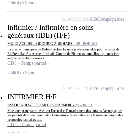
Publié il y a 5 jours
Ajouter cette offre à ma sélection
CDI
Temps partiel
Infirmier / Infirmière en soins
généraux (IDE) (H/F)
MULTI ACCUEIL BIDOURIG À BOHARS -
29 - BOHARS
La crèche municipale de Bohars recherche un.e professionnel.le pour le poste de
Référent Santé et Accueil Inclusif. Contrat de 20 heures annuelles - qui peut être
augmentée selon besoins et...
CDI - Temps partiel
Publié il y a 6 jours
Ajouter cette offre à ma sélection
CDI
Temps partiel
INFIRMIER H/F
ASSOCIATION LES AMITIES D'ARMOR -
29 - BREST
Missions principales : Assurer l'accueil et l'encadrement des enfants Accompagner
les parents dans leur parentalité Concourir à l'élaboration et à la mise en oeuvre des
protocoles sanitaires et...
CDI - Temps partiel