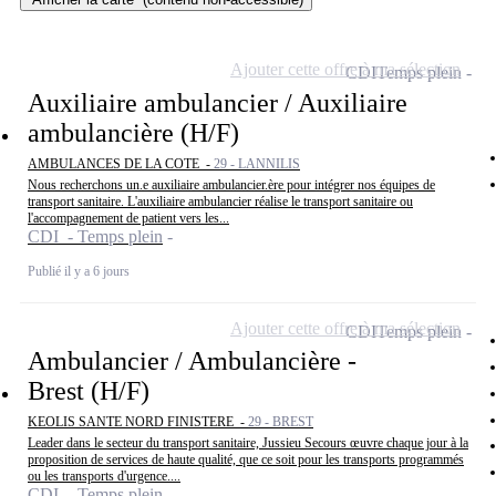
Ajouter cette offre à ma sélection
CDI
Temps plein
Auxiliaire ambulancier / Auxiliaire
ambulancière (H/F)
AMBULANCES DE LA COTE -
29 - LANNILIS
Nous recherchons un.e auxiliaire ambulancier.ère pour intégrer nos équipes de
transport sanitaire. L'auxiliaire ambulancier réalise le transport sanitaire ou
l'accompagnement de patient vers les...
CDI - Temps plein
Publié il y a 6 jours
Ajouter cette offre à ma sélection
CDI
Temps plein
Ambulancier / Ambulancière -
Brest (H/F)
KEOLIS SANTE NORD FINISTERE -
29 - BREST
Leader dans le secteur du transport sanitaire, Jussieu Secours œuvre chaque jour à la
proposition de services de haute qualité, que ce soit pour les transports programmés
ou les transports d'urgence....
CDI - Temps plein