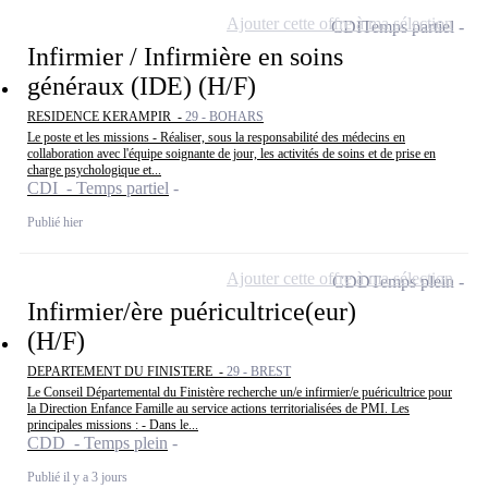
Ajouter cette offre à ma sélection
CDI
Temps partiel
Infirmier / Infirmière en soins
généraux (IDE) (H/F)
RESIDENCE KERAMPIR -
29 - BOHARS
Le poste et les missions - Réaliser, sous la responsabilité des médecins en
collaboration avec l'équipe soignante de jour, les activités de soins et de prise en
charge psychologique et...
CDI - Temps partiel
Publié hier
Ajouter cette offre à ma sélection
CDD
Temps plein
Infirmier/ère puéricultrice(eur)
(H/F)
DEPARTEMENT DU FINISTERE -
29 - BREST
Le Conseil Départemental du Finistère recherche un/e infirmier/e puéricultrice pour
la Direction Enfance Famille au service actions territorialisées de PMI. Les
principales missions : - Dans le...
CDD - Temps plein
Publié il y a 3 jours