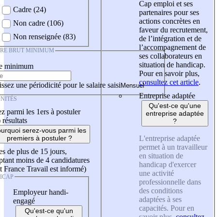
Cap emploi et ses
Cadre (24)
partenaires pour ses
actions concrètes en
Non cadre (106)
faveur du recrutement,
Non renseignée (83)
de l’intégration et de
l’accompagnement de
IRE BRUT MINIMUM
ses collaborateurs en
situation de handicap.
re minimum
Pour en savoir plus,
consultez cet article
.
ssez une périodicité pour le salaire saisi
Entreprise adaptée
NITÉS
Qu'est-ce qu'une
z parmi les 1ers à postuler
entreprise adaptée
)
résultats
?
urquoi serez-vous parmi les
L'entreprise adaptée
premiers à postuler ?
permet à un travailleur
es de plus de 15 jours,
en situation de
tant moins de 4 candidatures
handicap d'exercer
t France Travail est informé)
une activité
ICAP
professionnelle dans
des conditions
Employeur handi-
adaptées à ses
engagé
capacités. Pour en
Qu'est-ce qu'un
savoir plus,
consultez