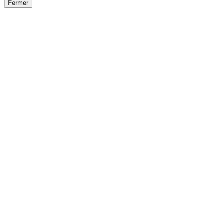
Fermer
Fermer
le détail de l'offre
/
Offre
sur
Offre précéden