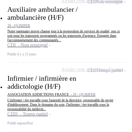
Ajouter cette offre à ma sélection
CDI
Non renseigné
Auxiliaire ambulancier /
ambulancière (H/F)
29 - QUIMPER
Notre partenaire œuvre chaque jour à la proposition de services de qualité, que ce
soit pour les transports programmés ou les transports d'urgence. Engagée dans
l'accompagnement des communautés...
CDI - Non renseigné
Publié il y a 13 jours
Ajouter cette offre à ma sélection
CDD
Temps partiel
Infirmier / infirmière en
addictologie (H/F)
ASSOCIATION ADDICTIONS FRANCE -
29 - QUIMPER
L'infirmier / ère travaille sous l'autorité de la directrice, responsable du projet
d'établissement. Dans le domaine du soin, l'infirmier / ère travaille sous la
responsabilité du médecin...
CDD - Temps partiel
Publié aujourd'hui