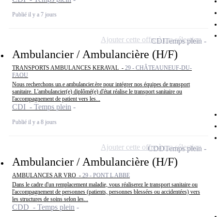
Publié il y a 7 jours
Ajouter cette offre à ma sélection
CDI
Temps plein
Ambulancier / Ambulancière (H/F)
TRANSPORTS AMBULANCES KERAVAL -
29 - CHÂTEAUNEUF-DU-
FAOU
Nous recherchons un.e ambulancier.ère pour intégrer nos équipes de transport
sanitaire. L'ambulancier(e) diplômé(e) d'état réalise le transport sanitaire ou
l'accompagnement de patient vers les...
CDI - Temps plein
Publié il y a 8 jours
Ajouter cette offre à ma sélection
CDD
Temps plein
Ambulancier / Ambulancière (H/F)
AMBULANCES AR VRO -
29 - PONT L ABBE
Dans le cadre d'un remplacement maladie, vous réaliserez le transport sanitaire ou
l'accompagnement de personnes (patients, personnes blessées ou accidentées) vers
les structures de soins selon les...
CDD - Temps plein