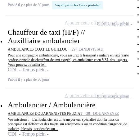
Publié il y a plus de 30 jours
Soyez parmi les 1ers à postuler
Ajouter cette offre à ma sélection
CDI
Temps plein
Chauffeur de taxi (H/F) //
Auxilliaire ambulancier
AMBULANCES COAT LE GUILLOU -
29 - LANDIVISIAU
Pour une compagnie ambulancière, vous assurez le transport sanitaire en taxi (carte
professionnelle de chauffeur de taxi exigée), en ambulance et en VSL des usagers.
Vous pouvez travailler le...
CDI - Temps plein
Publié il y a plus de 30 jours
Ajouter cette offre à ma sélection
CDI
Temps plein
Ambulancier / Ambulancière
AMBULANCES DOUARNENISTES PEUZIAT -
29 - DOUARNENEZ
Vos missions : - L'ambulancier est un transporteur spécialisé dont la mission
principale est d'effectuer des trajets sur rendez-vous ou en condition d'urgence, de
malades, blessés, accidentées ou...
CDI - Temps plein