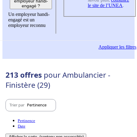
employeur handi-
le site de l’UNEA
.
engagé ?
Un employeur handi-
engagé est un
employeur reconnu
Appliquer
les filtres
213 offres
pour Ambulancier -
Finistère (29)
Trier par
Pertinence
Pertinence
Date
Afficher la carte
(contenu non-accessible)