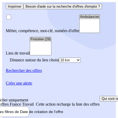
Imprimer
Besoin d'aide sur la recherche d'offres d'emploi ?
Métier, compétence, mot-clé, numéro d'offre
Lieu de travail
Distance autour du lieu choisi
Rechercher
des offres
Créer une alerte
Qui sont n
icher uniquement
 offres France Travail
Cette action recharge la liste des offres
les filtres de
Date de création
de l'offre