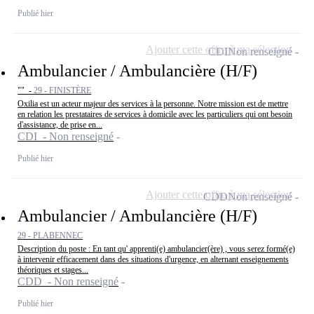
Publié hier
Ajouter cette offre à ma sélection
CDI
Non renseigné
Ambulancier / Ambulancière (H/F)
"" -
29 - FINISTÈRE
Oxilia est un acteur majeur des services à la personne. Notre mission est de mettre
en relation les prestataires de services à domicile avec les particuliers qui ont besoin
d'assistance, de prise en...
CDI - Non renseigné
Publié hier
Ajouter cette offre à ma sélection
CDD
Non renseigné
Ambulancier / Ambulancière (H/F)
29 - PLABENNEC
Description du poste : En tant qu' apprenti(e) ambulancier(ère) , vous serez formé(e)
à intervenir efficacement dans des situations d'urgence, en alternant enseignements
théoriques et stages...
CDD - Non renseigné
Publié hier