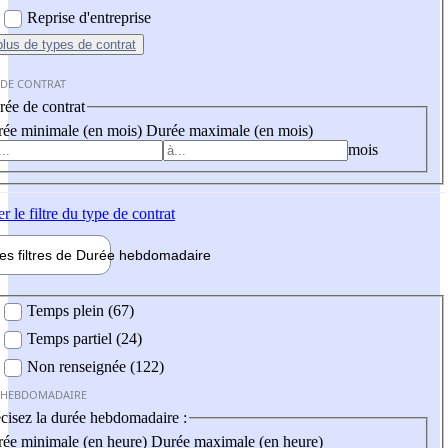
Reprise d'entreprise
plus
de types de contrat
 DE CONTRAT
ée de contrat
ée minimale (en mois)
Durée maximale (en mois)
mois
er
le filtre du type de contrat
les filtres de
Durée hebdo
madaire
 hebdomadaire
Temps plein (67)
Temps partiel (24)
Non renseignée (122)
 HEBDOMADAIRE
cisez la durée hebdomadaire :
ée minimale (en heure)
Durée maximale (en heure)