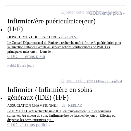
Ajouter cette offre à ma sélection
CDD
Temps plein
Infirmier/ère puéricultrice(eur)
(H/F)
DEPARTEMENT DU FINISTERE -
29 - BREST
Le Conseil Départemental du Finistère recherche un/e infirmier/e puéricultrice pour
la Direction Enfance Famille au service actions territorialisées de PMI. Les
principales missions : - Dans le...
CDD - Temps plein
Publié il y a 3 jours
Ajouter cette offre à ma sélection
CDD
Temps partiel
Infirmier / Infirmière en soins
généraux (IDE) (H/F)
ASSOCIATION CHAMPIONNET -
29 - KERLAZ
Le DIME La Clarté recherche un.e IDE, en remplacement, sur les fonctions
suivantes: Au niveau du soin, l'infirmier(ère) de l'accueil de jour : - Effectue ou
dispense les actes infirmiers qui...
CDD - Temps partiel