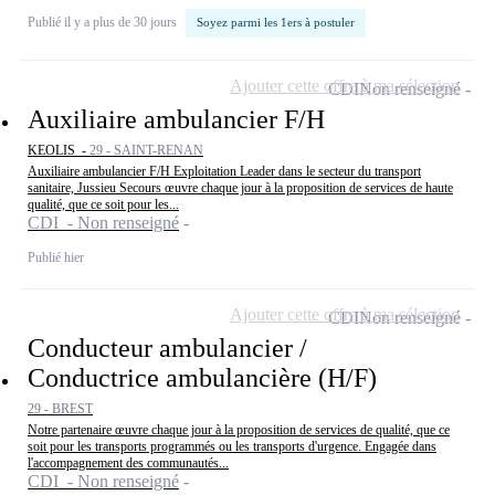
Publié il y a plus de 30 jours
Soyez parmi les 1ers à postuler
Ajouter cette offre à ma sélection
CDI
Non renseigné
Auxiliaire ambulancier F/H
KEOLIS -
29 - SAINT-RENAN
Auxiliaire ambulancier F/H Exploitation Leader dans le secteur du transport
sanitaire, Jussieu Secours œuvre chaque jour à la proposition de services de haute
qualité, que ce soit pour les...
CDI - Non renseigné
Publié hier
Ajouter cette offre à ma sélection
CDI
Non renseigné
Conducteur ambulancier /
Conductrice ambulancière (H/F)
29 - BREST
Notre partenaire œuvre chaque jour à la proposition de services de qualité, que ce
soit pour les transports programmés ou les transports d'urgence. Engagée dans
l'accompagnement des communautés...
CDI - Non renseigné