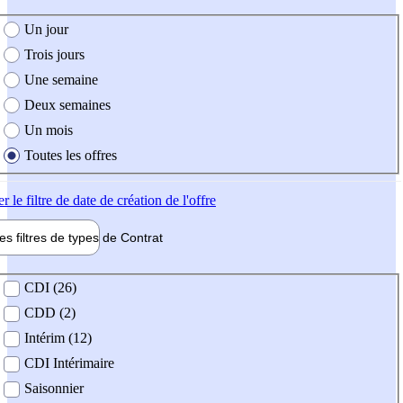
e création de l'offre
Un jour
Trois jours
Une semaine
Deux semaines
Un mois
Toutes les offres
er
le filtre de date de création de l'offre
les filtres de types de
Contrat
de contrat
CDI (26)
CDD (2)
Intérim (12)
CDI Intérimaire
Saisonnier