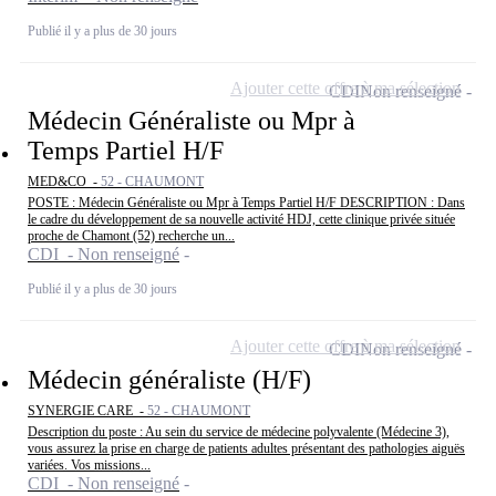
Publié il y a plus de 30 jours
Ajouter cette offre à ma sélection
CDI
Non renseigné
Médecin Généraliste ou Mpr à
Temps Partiel H/F
MED&CO -
52 - CHAUMONT
POSTE : Médecin Généraliste ou Mpr à Temps Partiel H/F DESCRIPTION : Dans
le cadre du développement de sa nouvelle activité HDJ, cette clinique privée située
proche de Chamont (52) recherche un...
CDI - Non renseigné
Publié il y a plus de 30 jours
Ajouter cette offre à ma sélection
CDI
Non renseigné
Médecin généraliste (H/F)
SYNERGIE CARE -
52 - CHAUMONT
Description du poste : Au sein du service de médecine polyvalente (Médecine 3),
vous assurez la prise en charge de patients adultes présentant des pathologies aiguës
variées. Vos missions...
CDI - Non renseigné