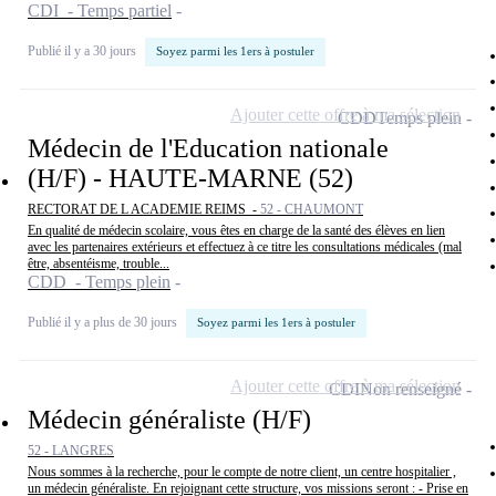
CDI - Temps partiel
Publié il y a 30 jours
Soyez parmi les 1ers à postuler
Ajouter cette offre à ma sélection
CDD
Temps plein
Médecin de l'Education nationale
(H/F) - HAUTE-MARNE (52)
RECTORAT DE L ACADEMIE REIMS -
52 - CHAUMONT
En qualité de médecin scolaire, vous êtes en charge de la santé des élèves en lien
avec les partenaires extérieurs et effectuez à ce titre les consultations médicales (mal
être, absentéisme, trouble...
CDD - Temps plein
Publié il y a plus de 30 jours
Soyez parmi les 1ers à postuler
Ajouter cette offre à ma sélection
CDI
Non renseigné
Médecin généraliste (H/F)
52 - LANGRES
Nous sommes à la recherche, pour le compte de notre client, un centre hospitalier ,
un médecin généraliste. En rejoignant cette structure, vos missions seront : - Prise en