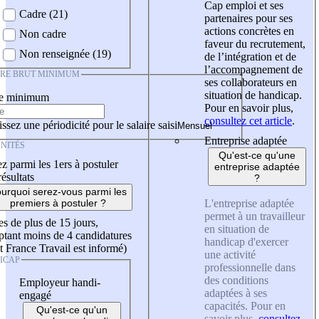
Cap emploi et ses
Cadre (21)
partenaires pour ses
actions concrètes en
Non cadre
faveur du recrutement,
Non renseignée (19)
de l’intégration et de
l’accompagnement de
IRE BRUT MINIMUM
ses collaborateurs en
situation de handicap.
re minimum
Pour en savoir plus,
consultez cet article
.
ssez une périodicité pour le salaire saisi
Entreprise adaptée
NITÉS
Qu'est-ce qu'une
z parmi les 1ers à postuler
entreprise adaptée
résultats
?
urquoi serez-vous parmi les
L'entreprise adaptée
premiers à postuler ?
permet à un travailleur
es de plus de 15 jours,
en situation de
tant moins de 4 candidatures
handicap d'exercer
t France Travail est informé)
une activité
ICAP
professionnelle dans
des conditions
Employeur handi-
adaptées à ses
engagé
capacités. Pour en
Qu'est-ce qu'un
savoir plus,
consultez