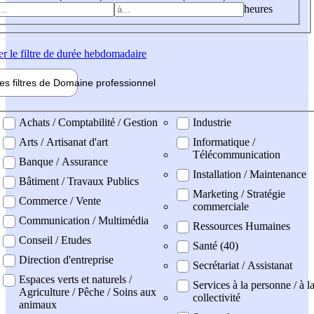
heures
er
le filtre de durée hebdomadaire
les filtres de
Domaine pro
fessionnel
ne professionel
Achats / Comptabilité / Gestion
Industrie
Arts / Artisanat d'art
Informatique /
Télécommunication
Banque / Assurance
Installation / Maintenance
Bâtiment / Travaux Publics
Marketing / Stratégie
Commerce / Vente
commerciale
Communication / Multimédia
Ressources Humaines
Conseil / Etudes
Santé (40)
Direction d'entreprise
Secrétariat / Assistanat
Espaces verts et naturels /
Services à la personne / à l
Agriculture / Pêche / Soins aux
collectivité
animaux