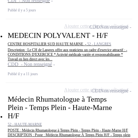
CDI - Non renseigné
Publié il y a 5 jours
Ajouter cette offre à ma sélection
CDD
Non renseigné
MEDECIN POLYVALENT - H/F
CENTRE HOSPITALIER SUD HAUTE MARNE -
52 - LANGRES
Description : Le CH de Langres offre aux praticiens un cadre d'exercice attractif : -
CONDITIONS D'EXERCICE * Activité médicale variée et responsabilisante *
Travail en lien direct avec les...
CDD - Non renseigné
Publié il y a 11 jours
Ajouter cette offre à ma sélection
CDI
Non renseigné
Médecin Rhumatologue à Temps
Plein - Temps Plein - Haute-Marne
H/F
52 - HAUTE-MARNE
POSTE : Médecin Rhumatologue à Temps Plein - Temps Plein - Haute-Marne H/F
DESCRIPTION : Poste : Médecin Rhumatologue À Temps Plein H/F - Temps plein