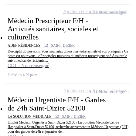
Ajouter cette offre à ma sélection
CDI
Non renseigné
Médecin Prescripteur F/H -
Activités sanitaires, sociales et
culturelles
ADEF RÉSIDENCES -
52 - SAINT-DIZIER
Descriptif du poste:\n\nVous souhaitez diversifier votre activité et vos pratiques ? Ce
poste est pour vous !\nPrincipales missions du médecin prescripteur :\n* Assurer le
suivi médical de résidents,...
CDI - Non renseigné
Publié il y a 29 jours
Ajouter cette offre à ma sélection
CDI
Non renseigné
Médecin Urgentiste F/H - Gardes
de 24h Saint-Dizier 52100
LA SOLUTION MÉDICALE -
52 - SAINT-DIZIER
Emploi Médecin Urgentiste Saint-Dizier 52100 / La Solution Médicale Centre
Hospitalier à Saint-Dizier 52100, recherche activement un Médecin Urgentiste (F/H)
pour des gardes de 24h et journées de...