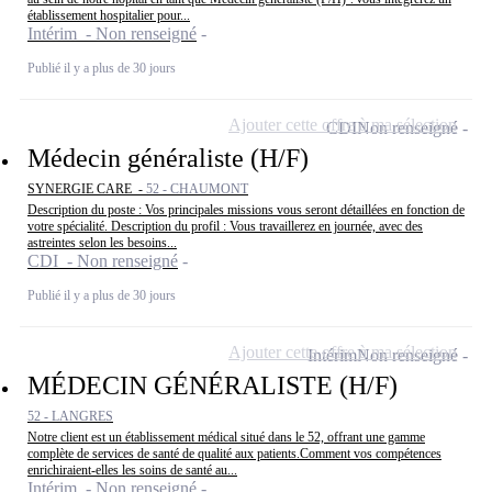
établissement hospitalier pour...
Intérim - Non renseigné
Publié il y a plus de 30 jours
Ajouter cette offre à ma sélection
CDI
Non renseigné
Médecin généraliste (H/F)
SYNERGIE CARE -
52 - CHAUMONT
Description du poste : Vos principales missions vous seront détaillées en fonction de
votre spécialité. Description du profil : Vous travaillerez en journée, avec des
astreintes selon les besoins...
CDI - Non renseigné
Publié il y a plus de 30 jours
Ajouter cette offre à ma sélection
Intérim
Non renseigné
MÉDECIN GÉNÉRALISTE (H/F)
52 - LANGRES
Notre client est un établissement médical situé dans le 52, offrant une gamme
complète de services de santé de qualité aux patients.Comment vos compétences
enrichiraient-elles les soins de santé au...
Intérim - Non renseigné