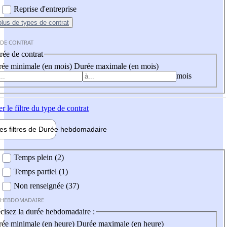
Reprise d'entreprise
plus
de types de contrat
 DE CONTRAT
ée de contrat
ée minimale (en mois)
Durée maximale (en mois)
mois
er
le filtre du type de contrat
les filtres de
Durée hebdo
madaire
 hebdomadaire
Temps plein (2)
Temps partiel (1)
Non renseignée (37)
 HEBDOMADAIRE
cisez la durée hebdomadaire :
ée minimale (en heure)
Durée maximale (en heure)