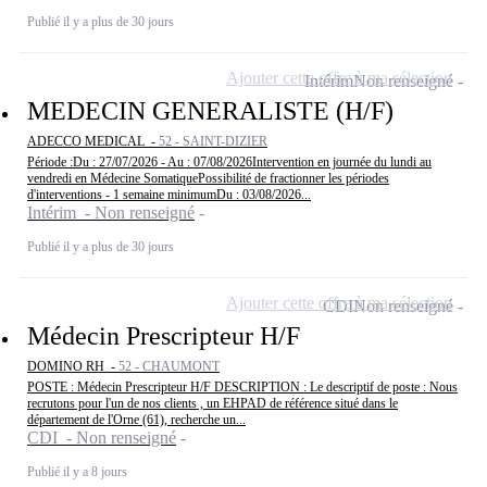
Publié il y a plus de 30 jours
Ajouter cette offre à ma sélection
Intérim
Non renseigné
MEDECIN GENERALISTE (H/F)
ADECCO MEDICAL -
52 - SAINT-DIZIER
Période :Du : 27/07/2026 - Au : 07/08/2026Intervention en journée du lundi au
vendredi en Médecine SomatiquePossibilité de fractionner les périodes
d'interventions - 1 semaine minimumDu : 03/08/2026...
Intérim - Non renseigné
Publié il y a plus de 30 jours
Ajouter cette offre à ma sélection
CDI
Non renseigné
Médecin Prescripteur H/F
DOMINO RH -
52 - CHAUMONT
POSTE : Médecin Prescripteur H/F DESCRIPTION : Le descriptif de poste : Nous
recrutons pour l'un de nos clients , un EHPAD de référence situé dans le
département de l'Orne (61), recherche un...
CDI - Non renseigné
Publié il y a 8 jours