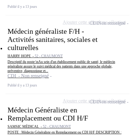
Publié il y a 13 jours
Ajouter cette offre à ma sélection
CDI
Non renseigné
Médecin généraliste F/H -
Activités sanitaires, sociales et
culturelles
HARRY HOPE -
52 - CHAUMONT
Descriptif du poste:\nAu sein d'un établissement public de santé, le médecin
généraliste assure le suivi médical des patients dans une approche globale,
préventive, diagnostique et...
CDI - Non renseigné
Publié il y a 13 jours
Ajouter cette offre à ma sélection
CDI
Non renseigné
Médecin Généraliste en
Remplacement ou CDI H/F
SAMSIC MÉDICAL -
52 - CHAUMONT
POSTE : Médecin Généraliste en Remplacement ou CDI H/F DESCRIPTION :