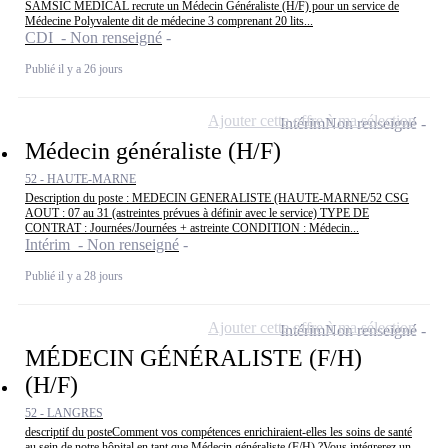
SAMSIC MEDICAL recrute un Médecin Généraliste (H/F) pour un service de
Médecine Polyvalente dit de médecine 3 comprenant 20 lits...
CDI - Non renseigné
Publié il y a 26 jours
Ajouter cette offre à ma sélection
Intérim
Non renseigné
Médecin généraliste (H/F)
52 - HAUTE-MARNE
Description du poste : MEDECIN GENERALISTE (HAUTE-MARNE/52 CSG
AOUT : 07 au 31 (astreintes prévues à définir avec le service) TYPE DE
CONTRAT : Journées/Journées + astreinte CONDITION : Médecin...
Intérim - Non renseigné
Publié il y a 28 jours
Ajouter cette offre à ma sélection
Intérim
Non renseigné
MÉDECIN GÉNÉRALISTE (F/H)
(H/F)
52 - LANGRES
descriptif du posteComment vos compétences enrichiraient-elles les soins de santé
au sein de notre hôpital en tant que Médecin généraliste (F/H) ?Vous intégrerez un