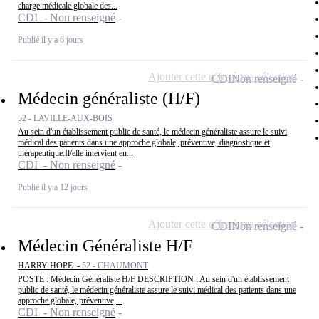
charge médicale globale des...
CDI - Non renseigné
Publié il y a 6 jours
Ajouter cette offre à ma sélection
CDI
Non renseigné
Médecin généraliste (H/F)
52 - LAVILLE-AUX-BOIS
Au sein d'un établissement public de santé, le médecin généraliste assure le suivi
médical des patients dans une approche globale, préventive, diagnostique et
thérapeutique.Il/elle intervient en...
CDI - Non renseigné
Publié il y a 12 jours
Ajouter cette offre à ma sélection
CDI
Non renseigné
Médecin Généraliste H/F
HARRY HOPE -
52 - CHAUMONT
POSTE : Médecin Généraliste H/F DESCRIPTION : Au sein d'un établissement
public de santé, le médecin généraliste assure le suivi médical des patients dans une
approche globale, préventive,...
CDI - Non renseigné