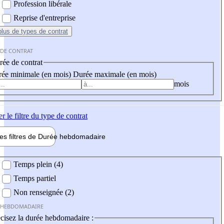
Profession libérale
Reprise d'entreprise
plus
de types de contrat
 DE CONTRAT
ée de contrat
ée minimale (en mois)
Durée maximale (en mois)
mois
er
le filtre du type de contrat
les filtres de
Durée hebdo
madaire
 hebdomadaire
Temps plein (4)
Temps partiel
Non renseignée (2)
 HEBDOMADAIRE
cisez la durée hebdomadaire :