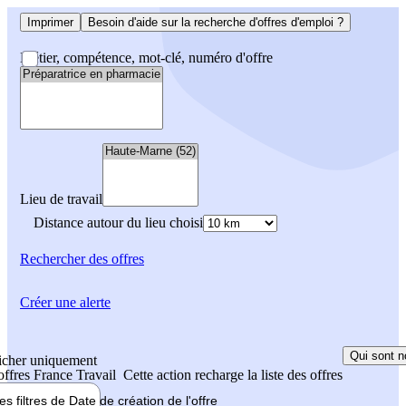
Imprimer
Besoin d'aide sur la recherche d'offres d'emploi ?
Métier, compétence, mot-clé, numéro d'offre
Lieu de travail
Distance autour du lieu choisi
Rechercher
des offres
Créer une alerte
Qui sont n
icher uniquement
 offres France Travail
Cette action recharge la liste des offres
les filtres de
Date de création
de l'offre