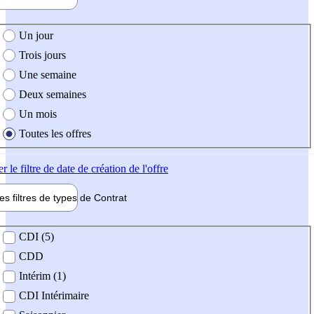
e création de l'offre
Un jour
Trois jours
Une semaine
Deux semaines
Un mois
Toutes les offres
er
le filtre de date de création de l'offre
les filtres de types de
Contrat
de contrat
CDI (5)
CDD
Intérim (1)
CDI Intérimaire