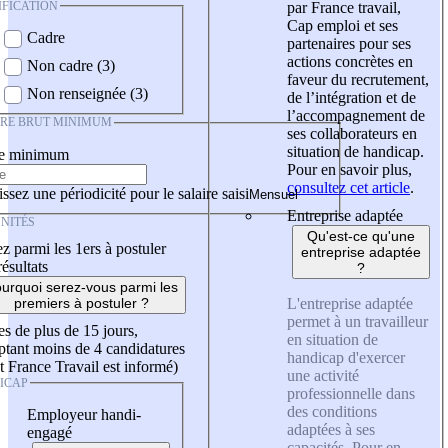
IFICATION
par France travail,
Cap emploi et ses
Cadre
partenaires pour ses
actions concrètes en
Non cadre (3)
faveur du recrutement,
Non renseignée (3)
de l’intégration et de
l’accompagnement de
IRE BRUT MINIMUM
ses collaborateurs en
situation de handicap.
re minimum
Pour en savoir plus,
consultez cet article
.
ssez une périodicité pour le salaire saisi
Entreprise adaptée
NITÉS
Qu'est-ce qu'une
z parmi les 1ers à postuler
entreprise adaptée
résultats
?
urquoi serez-vous parmi les
L'entreprise adaptée
premiers à postuler ?
permet à un travailleur
es de plus de 15 jours,
en situation de
tant moins de 4 candidatures
handicap d'exercer
t France Travail est informé)
une activité
ICAP
professionnelle dans
des conditions
Employeur handi-
adaptées à ses
engagé
capacités. Pour en