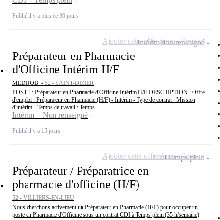
CDI - Temps plein
Publié il y a plus de 30 jours
Ajouter cette offre à ma sélection
Intérim
Non renseigné
Préparateur en Pharmacie
d'Officine Intérim H/F
MEDIJOB -
52 - SAINT-DIZIER
POSTE : Préparateur en Pharmacie d'Officine Intérim H/F DESCRIPTION : Offre
d'emploi : Préparateur en Pharmacie (H/F) - Intérim - Type de contrat : Mission
d'intérim - Temps de travail : Temps...
Intérim - Non renseigné
Publié il y a 15 jours
Ajouter cette offre à ma sélection
CDI
Temps plein
Préparateur / Préparatrice en
pharmacie d'officine (H/F)
52 - VILLIERS-EN-LIEU
Nous cherchons activement un Préparateur en Pharmacie (H/F) pour occuper un
poste en Pharmacie d'Officine sous un contrat CDI à Temps plein (35 h/semaine)