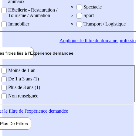
animaux
Spectacle
Hôtellerie - Restauration /
Tourisme / Animation
Sport
Immobilier
Transport / Logistique
Appliquer
le filtre du domaine professi
es filtres liés à l'
Expérience
demandée
ience demandée
Moins de 1 an
De 1 à 3 ans (1)
Plus de 3 ans (1)
Non renseignée
er
le filtre de l'expérience demandée
Plus De
Filtres