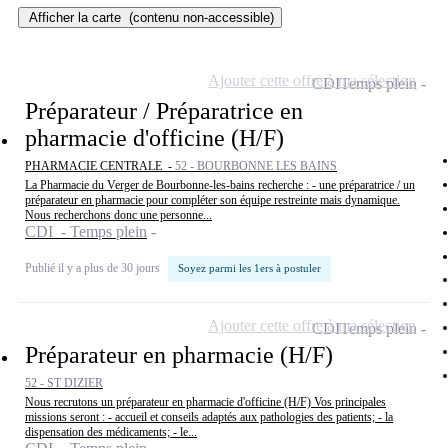
Afficher la carte
(contenu non-accessible)
Ajouter cette offre à ma sélection
CDI
Temps plein
Préparateur / Préparatrice en
pharmacie d'officine (H/F)
PHARMACIE CENTRALE -
52 - BOURBONNE LES BAINS
La Pharmacie du Verger de Bourbonne-les-bains recherche : - une préparatrice / un
préparateur en pharmacie pour compléter son équipe restreinte mais dynamique.
Nous recherchons donc une personne...
CDI - Temps plein
Publié il y a plus de 30 jours
Soyez parmi les 1ers à postuler
Ajouter cette offre à ma sélection
CDI
Temps plein
Préparateur en pharmacie (H/F)
52 - ST DIZIER
Nous recrutons un préparateur en pharmacie d'officine (H/F) Vos principales
missions seront : - accueil et conseils adaptés aux pathologies des patients; - la
dispensation des médicaments; - le...