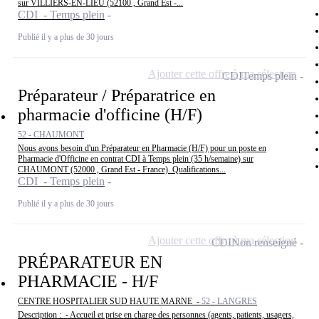
sur VILLIERS-EN-LIEU (52100 , Grand Est -...
CDI - Temps plein
Publié il y a plus de 30 jours
Ajouter cette offre à ma sélection
CDI
Temps plein
Préparateur / Préparatrice en
pharmacie d'officine (H/F)
52 - CHAUMONT
Nous avons besoin d'un Préparateur en Pharmacie (H/F) pour un poste en
Pharmacie d'Officine en contrat CDI à Temps plein (35 h/semaine) sur
CHAUMONT (52000 , Grand Est - France). Qualifications...
CDI - Temps plein
Publié il y a plus de 30 jours
Ajouter cette offre à ma sélection
CDI
Non renseigné
PRÉPARATEUR EN
PHARMACIE - H/F
CENTRE HOSPITALIER SUD HAUTE MARNE -
52 - LANGRES
Description : - Accueil et prise en charge des personnes (agents, patients, usagers,