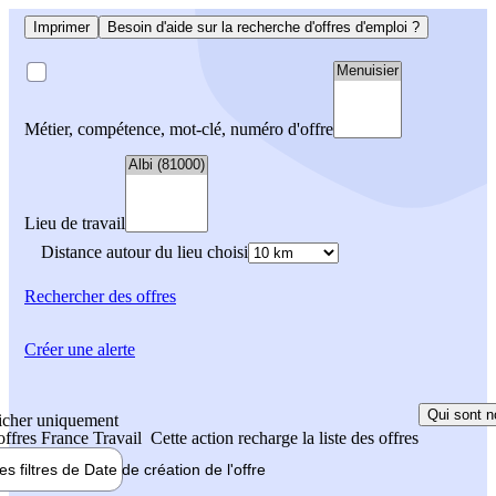
Imprimer
Besoin d'aide sur la recherche d'offres d'emploi ?
Métier, compétence, mot-clé, numéro d'offre
Lieu de travail
Distance autour du lieu choisi
Rechercher
des offres
Créer une alerte
Qui sont n
icher uniquement
 offres France Travail
Cette action recharge la liste des offres
les filtres de
Date de création
de l'offre