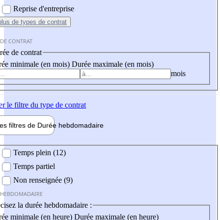
Reprise d'entreprise
plus
de types de contrat
 DE CONTRAT
ée de contrat
ée minimale (en mois)
Durée maximale (en mois)
mois
er
le filtre du type de contrat
les filtres de
Durée hebdo
madaire
 hebdomadaire
Temps plein (12)
Temps partiel
Non renseignée (9)
 HEBDOMADAIRE
cisez la durée hebdomadaire :
ée minimale (en heure)
Durée maximale (en heure)