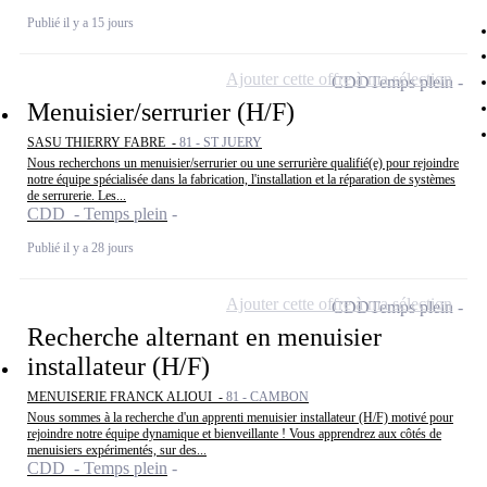
Publié il y a 15 jours
Ajouter cette offre à ma sélection
CDD
Temps plein
Menuisier/serrurier (H/F)
SASU THIERRY FABRE -
81 - ST JUERY
Nous recherchons un menuisier/serrurier ou une serrurière qualifié(e) pour rejoindre
notre équipe spécialisée dans la fabrication, l'installation et la réparation de systèmes
de serrurerie. Les...
CDD - Temps plein
Publié il y a 28 jours
Ajouter cette offre à ma sélection
CDD
Temps plein
Recherche alternant en menuisier
installateur (H/F)
MENUISERIE FRANCK ALIOUI -
81 - CAMBON
Nous sommes à la recherche d'un apprenti menuisier installateur (H/F) motivé pour
rejoindre notre équipe dynamique et bienveillante ! Vous apprendrez aux côtés de
menuisiers expérimentés, sur des...
CDD - Temps plein