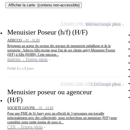
Afficher la carte
(contenu non-accessible)
Ajouter cette offre à ma sélection
Intérim
Temps plein
Menuisier Poseur (h/f) (H/F)
ADECCO -
81 - ALBI
Rejoignez un acteur du secteur des travaux de menuiserie métallique et de la
serrurerie : Adecco Albi recrute pour l'un de ses clients un(e) Menuisier Poseur
(H/F) à Albi (81000). Cette mission...
Intérim - Temps plein
Publié il y a 8 jours
Ajouter cette offre à ma sélection
CDI
Temps plein
Menuisier poseur ou agenceur
(H/F)
SOCIETE GOUPIL -
81 - ALBI
Pour une PME de St Juery avec un effectif de 3 personnes qui travaille
principalement avec des collectivités, nous recherchons un menuisier (H/F) pour
compléter notre petite équipe de pose et...
CDI - Temps plein