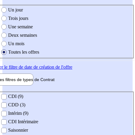
e création de l'offre
Un jour
Trois jours
Une semaine
Deux semaines
Un mois
Toutes les offres
er
le filtre de date de création de l'offre
les filtres de types de
Contrat
de contrat
CDI (9)
CDD (3)
Intérim (9)
CDI Intérimaire
Saisonnier