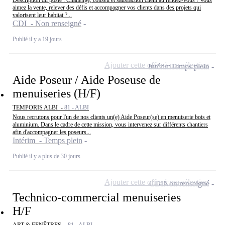
aimez la vente, relever des défis et accompagner vos clients dans des projets qui
valorisent leur habitat ?...
CDI - Non renseigné
Publié il y a 19 jours
Ajouter cette offre à ma sélection
Intérim
Temps plein
Aide Poseur / Aide Poseuse de
menuiseries (H/F)
TEMPORIS ALBI -
81 - ALBI
Nous recrutons pour l'un de nos clients un(e) Aide Poseur(se) en menuiserie bois et
aluminium. Dans le cadre de cette mission, vous intervenez sur différents chantiers
afin d'accompagner les poseurs...
Intérim - Temps plein
Publié il y a plus de 30 jours
Ajouter cette offre à ma sélection
CDI
Non renseigné
Technico-commercial menuiseries
H/F