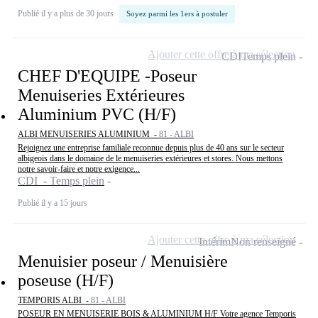
Publié il y a plus de 30 jours
Soyez parmi les 1ers à postuler
Ajouter cette offre à ma sélection
CDI
Temps plein
CHEF D'EQUIPE -Poseur
Menuiseries Extérieures
Aluminium PVC (H/F)
ALBI MENUISERIES ALUMINIUM -
81 - ALBI
Rejoignez une entreprise familiale reconnue depuis plus de 40 ans sur le secteur
albigeois dans le domaine de le menuiseries extérieures et stores. Nous mettons
notre savoir-faire et notre exigence...
CDI - Temps plein
Publié il y a 15 jours
Ajouter cette offre à ma sélection
Intérim
Non renseigné
Menuisier poseur / Menuisière
poseuse (H/F)
TEMPORIS ALBI -
81 - ALBI
POSEUR EN MENUISERIE BOIS & ALUMINIUM H/F Votre agence Temporis