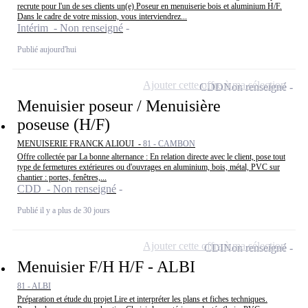
recrute pour l'un de ses clients un(e) Poseur en menuiserie bois et aluminium H/F.
Dans le cadre de votre mission, vous interviendrez...
Intérim - Non renseigné
Publié aujourd'hui
Ajouter cette offre à ma sélection
CDD
Non renseigné
Menuisier poseur / Menuisière
poseuse (H/F)
MENUISERIE FRANCK ALIOUI -
81 - CAMBON
Offre collectée par La bonne alternance : En relation directe avec le client, pose tout
type de fermetures extérieures ou d'ouvrages en aluminium, bois, métal, PVC sur
chantier : portes, fenêtres,...
CDD - Non renseigné
Publié il y a plus de 30 jours
Ajouter cette offre à ma sélection
CDI
Non renseigné
Menuisier F/H H/F - ALBI
81 - ALBI
Préparation et étude du projet Lire et interpréter les plans et fiches techniques.