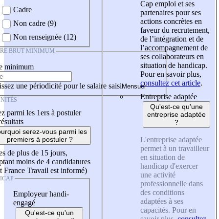
Cap emploi et ses
Cadre
partenaires pour ses
actions concrètes en
Non cadre (9)
faveur du recrutement,
Non renseignée (12)
de l’intégration et de
l’accompagnement de
IRE BRUT MINIMUM
ses collaborateurs en
situation de handicap.
re minimum
Pour en savoir plus,
consultez cet article
.
ssez une périodicité pour le salaire saisi
Entreprise adaptée
NITÉS
Qu'est-ce qu'une
z parmi les 1ers à postuler
entreprise adaptée
résultats
?
urquoi serez-vous parmi les
L'entreprise adaptée
premiers à postuler ?
permet à un travailleur
es de plus de 15 jours,
en situation de
tant moins de 4 candidatures
handicap d'exercer
t France Travail est informé)
une activité
ICAP
professionnelle dans
des conditions
Employeur handi-
adaptées à ses
engagé
capacités. Pour en
Qu'est-ce qu'un
savoir plus,
consultez