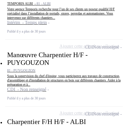
TEMPORIS ALBI -
81 - ALBI
Votre agence Temporis recherche pour l’un de ses clients un poseur qualifié H/F
spécialisé dans l’installation de portails, stores, pergolas et automatismes. Vous
intervenez sur différents chantiers...
Intérim - Temps plein
Publié il y a plus de 30 jours
Ajouter cette offre à ma sélection
CDI
Non renseigné
Manœuvre Charpentier H/F -
PUYGOUZON
81 - PUYGOUZON
Sous la supervision du chef d'équipe, vous participerez aux travaux de construction,
d'assemblage et d'installation de structures en bois sur différents chantiers. Aider à la
préparation et à...
CDI - Non renseigné
Publié il y a plus de 30 jours
Ajouter cette offre à ma sélection
CDI
Non renseigné
Charpentier F/H H/F - ALBI