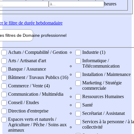
heures
er
le filtre de durée hebdomadaire
les filtres de
Domaine pro
fessionnel
ne professionel
Achats / Comptabilité / Gestion
Industrie (1)
Arts / Artisanat d'art
Informatique /
Télécommunication
Banque / Assurance
Installation / Maintenance
Bâtiment / Travaux Publics (16)
Marketing / Stratégie
Commerce / Vente (4)
commerciale
Communication / Multimédia
Ressources Humaines
Conseil / Etudes
Santé
Direction d'entreprise
Secrétariat / Assistanat
Espaces verts et naturels /
Services à la personne / à l
Agriculture / Pêche / Soins aux
collectivité
animaux