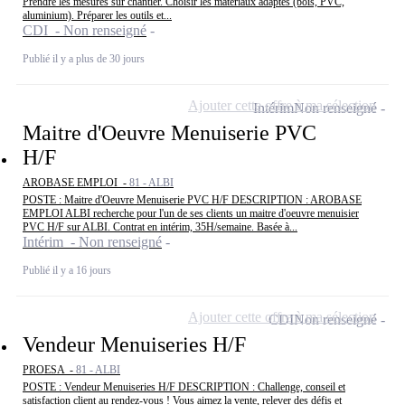
Prendre les mesures sur chantier. Choisir les matériaux adaptés (bois, PVC,
aluminium). Préparer les outils et...
CDI - Non renseigné
Publié il y a plus de 30 jours
Ajouter cette offre à ma sélection
Intérim
Non renseigné
Maitre d'Oeuvre Menuiserie PVC
H/F
AROBASE EMPLOI -
81 - ALBI
POSTE : Maitre d'Oeuvre Menuiserie PVC H/F DESCRIPTION : AROBASE
EMPLOI ALBI recherche pour l'un de ses clients un maitre d'oeuvre menuisier
PVC H/F sur ALBI. Contrat en intérim, 35H/semaine. Basée à...
Intérim - Non renseigné
Publié il y a 16 jours
Ajouter cette offre à ma sélection
CDI
Non renseigné
Vendeur Menuiseries H/F
PROESA -
81 - ALBI
POSTE : Vendeur Menuiseries H/F DESCRIPTION : Challenge, conseil et
satisfaction client au rendez-vous ! Vous aimez la vente, relever des défis et