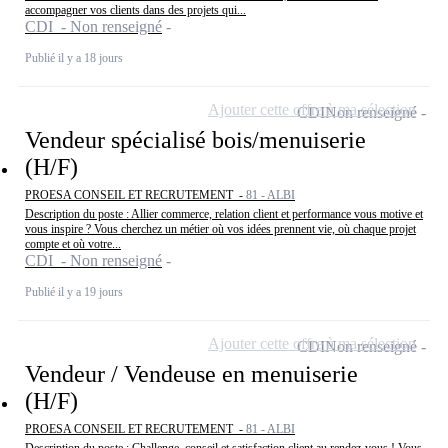
accompagner vos clients dans des projets qui...
CDI - Non renseigné
Publié il y a 18 jours
Ajouter cette offre à ma sélection
CDI
Non renseigné
Vendeur spécialisé bois/menuiserie
(H/F)
PROESA CONSEIL ET RECRUTEMENT -
81 - ALBI
Description du poste : Allier commerce, relation client et performance vous motive et
vous inspire ? Vous cherchez un métier où vos idées prennent vie, où chaque projet
compte et où votre...
CDI - Non renseigné
Publié il y a 19 jours
Ajouter cette offre à ma sélection
CDI
Non renseigné
Vendeur / Vendeuse en menuiserie
(H/F)
PROESA CONSEIL ET RECRUTEMENT -
81 - ALBI
Description du poste : Challenge, conseil et satisfaction client au rendez-vous ! Vous