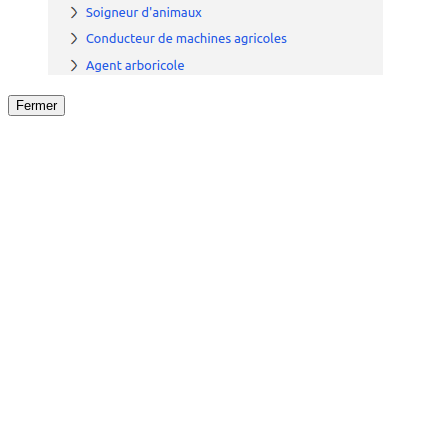
Fermer
Fermer
le détail de l'offre
/
Offre
sur
Offre précéden