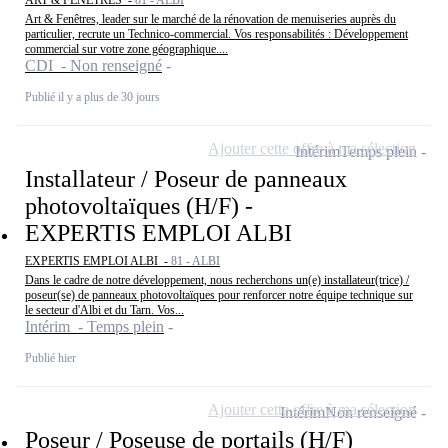
ART & FENÊTRES -
81 - ALBI
Art & Fenêtres, leader sur le marché de la rénovation de menuiseries auprès du
particulier, recrute un Technico-commercial. Vos responsabilités : Développement
commercial sur votre zone géographique....
CDI - Non renseigné
Publié il y a plus de 30 jours
Ajouter cette offre à ma sélection
Intérim
Temps plein
Installateur / Poseur de panneaux
photovoltaïques (H/F) -
EXPERTIS EMPLOI ALBI
EXPERTIS EMPLOI ALBI -
81 - ALBI
Dans le cadre de notre développement, nous recherchons un(e) installateur(trice) /
poseur(se) de panneaux photovoltaïques pour renforcer notre équipe technique sur
le secteur d'Albi et du Tarn. Vos...
Intérim - Temps plein
Publié hier
Ajouter cette offre à ma sélection
Intérim
Non renseigné
Poseur / Poseuse de portails (H/F)