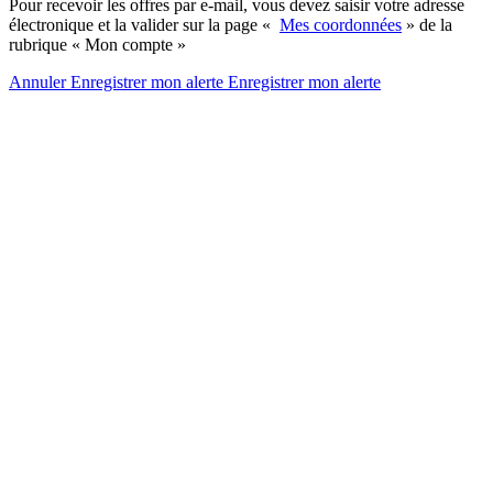
Pour recevoir les offres par e-mail, vous devez saisir votre adresse
électronique et la valider sur la page «
Mes coordonnées
» de la
rubrique « Mon compte »
Annuler
Enregistrer mon alerte
Enregistrer
mon alerte