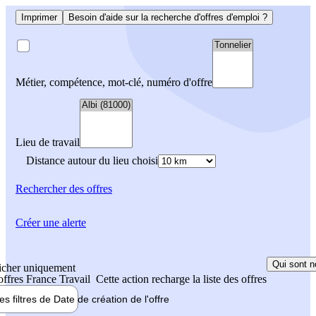
Imprimer
Besoin d'aide sur la recherche d'offres d'emploi ?
Métier, compétence, mot-clé, numéro d'offre
Lieu de travail
Distance autour du lieu choisi
Rechercher
des offres
Créer une alerte
Qui sont n
icher uniquement
 offres France Travail
Cette action recharge la liste des offres
les filtres de
Date de création
de l'offre