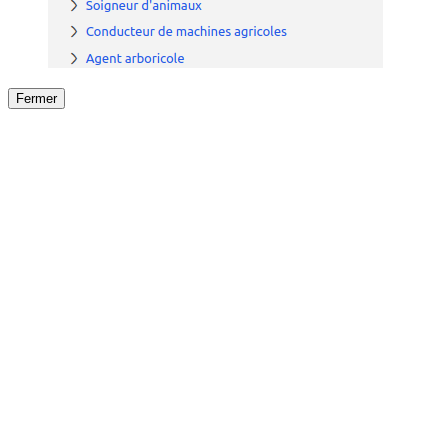
Fermer
Fermer
le détail de l'offre
/
Offre
sur
Offre précéden