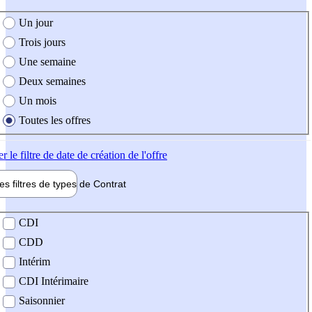
e création de l'offre
Un jour
Trois jours
Une semaine
Deux semaines
Un mois
Toutes les offres
er
le filtre de date de création de l'offre
les filtres de types de
Contrat
de contrat
CDI
CDD
Intérim
CDI Intérimaire
Saisonnier