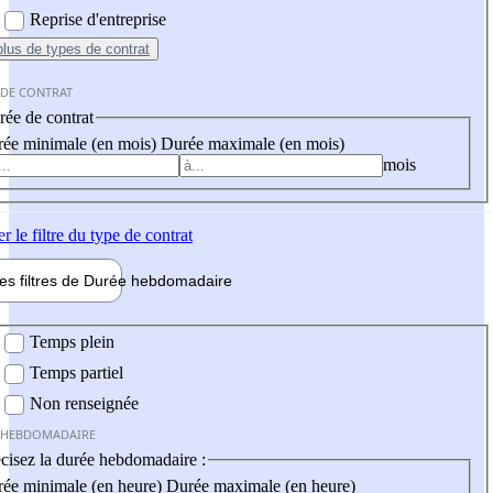
Reprise d'entreprise
plus
de types de contrat
 DE CONTRAT
ée de contrat
ée minimale (en mois)
Durée maximale (en mois)
mois
er
le filtre du type de contrat
les filtres de
Durée hebdo
madaire
 hebdomadaire
Temps plein
Temps partiel
Non renseignée
 HEBDOMADAIRE
cisez la durée hebdomadaire :
ée minimale (en heure)
Durée maximale (en heure)