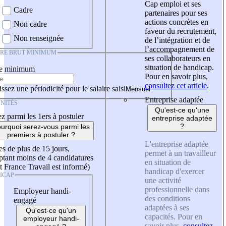
Cap emploi et ses
Cadre
partenaires pour ses
actions concrètes en
Non cadre
faveur du recrutement,
Non renseignée
de l’intégration et de
l’accompagnement de
IRE BRUT MINIMUM
ses collaborateurs en
situation de handicap.
re minimum
Pour en savoir plus,
consultez cet article
.
ssez une périodicité pour le salaire saisi
Entreprise adaptée
NITÉS
Qu'est-ce qu'une
z parmi les 1ers à postuler
entreprise adaptée
?
urquoi serez-vous parmi les
premiers à postuler ?
L'entreprise adaptée
es de plus de 15 jours,
permet à un travailleur
tant moins de 4 candidatures
en situation de
t France Travail est informé)
handicap d'exercer
ICAP
une activité
professionnelle dans
Employeur handi-
des conditions
engagé
adaptées à ses
Qu'est-ce qu'un
capacités. Pour en
employeur handi-
savoir plus,
consultez