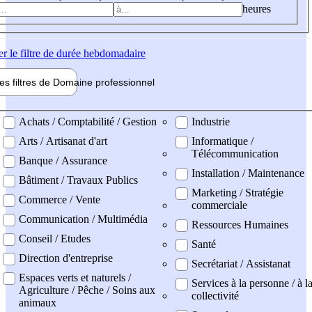
heures
er
le filtre de durée hebdomadaire
les filtres de
Domaine pro
fessionnel
ne professionel
Achats / Comptabilité / Gestion
Industrie
Arts / Artisanat d'art
Informatique /
Télécommunication
Banque / Assurance
Installation / Maintenance
Bâtiment / Travaux Publics
Marketing / Stratégie
Commerce / Vente
commerciale
Communication / Multimédia
Ressources Humaines
Conseil / Etudes
Santé
Direction d'entreprise
Secrétariat / Assistanat
Espaces verts et naturels /
Services à la personne / à l
Agriculture / Pêche / Soins aux
collectivité
animaux