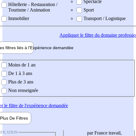
Spectacle
Hôtellerie - Restauration /
Tourisme / Animation
Sport
Immobilier
Transport / Logistique
Appliquer
le filtre du domaine professi
es filtres liés à l'
Expérience
demandée
ience demandée
Moins de 1 an
De 1 à 3 ans
Plus de 3 ans
Non renseignée
er
le filtre de l'expérience demandée
Plus De
Filtres
IFICATION
par France travail,