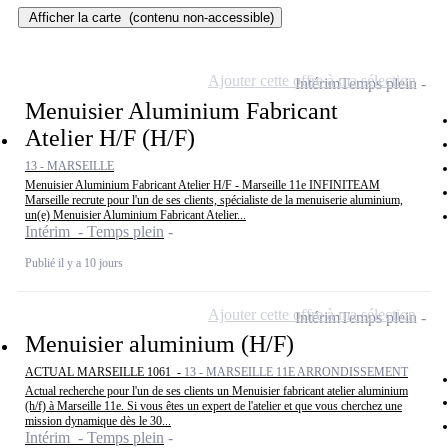
Afficher la carte
(contenu non-accessible)
Ajouter cette offre à ma sélection
Intérim
Temps plein
Menuisier Aluminium Fabricant
Atelier H/F (H/F)
13 - MARSEILLE
Menuisier Aluminium Fabricant Atelier H/F - Marseille 11e INFINITEAM
Marseille recrute pour l'un de ses clients, spécialiste de la menuiserie aluminium,
un(e) Menuisier Aluminium Fabricant Atelier...
Intérim - Temps plein
Publié il y a 10 jours
Ajouter cette offre à ma sélection
Intérim
Temps plein
Menuisier aluminium (H/F)
ACTUAL MARSEILLE 1061 -
13 - MARSEILLE 11E ARRONDISSEMENT
Actual recherche pour l'un de ses clients un Menuisier fabricant atelier aluminium
(h/f) à Marseille 11e. Si vous êtes un expert de l'atelier et que vous cherchez une
mission dynamique dès le 30...
Intérim - Temps plein