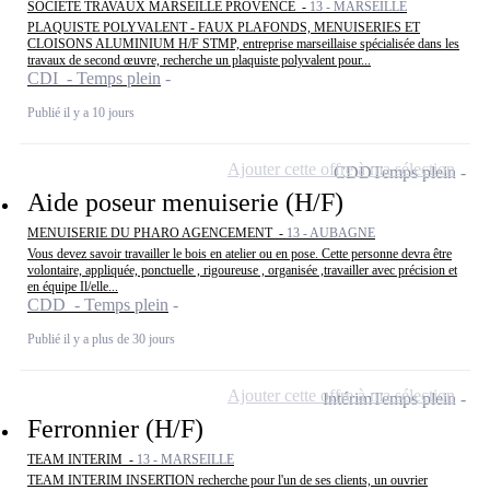
SOCIETE TRAVAUX MARSEILLE PROVENCE -
13 - MARSEILLE
PLAQUISTE POLYVALENT - FAUX PLAFONDS, MENUISERIES ET
CLOISONS ALUMINIUM H/F STMP, entreprise marseillaise spécialisée dans les
travaux de second œuvre, recherche un plaquiste polyvalent pour...
CDI - Temps plein
Publié il y a 10 jours
Ajouter cette offre à ma sélection
CDD
Temps plein
Aide poseur menuiserie (H/F)
MENUISERIE DU PHARO AGENCEMENT -
13 - AUBAGNE
Vous devez savoir travailler le bois en atelier ou en pose. Cette personne devra être
volontaire, appliquée, ponctuelle , rigoureuse , organisée ,travailler avec précision et
en équipe Il/elle...
CDD - Temps plein
Publié il y a plus de 30 jours
Ajouter cette offre à ma sélection
Intérim
Temps plein
Ferronnier (H/F)
TEAM INTERIM -
13 - MARSEILLE
TEAM INTERIM INSERTION recherche pour l'un de ses clients, un ouvrier