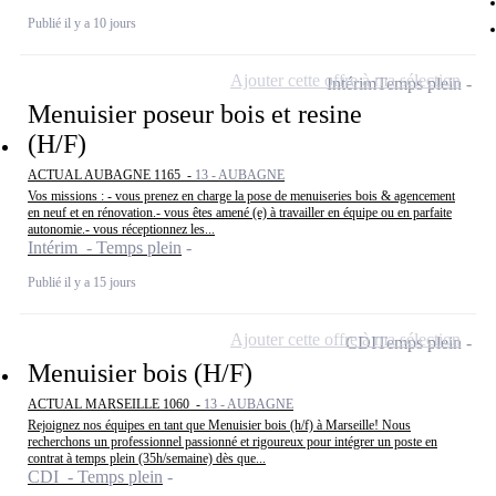
Publié il y a 10 jours
Ajouter cette offre à ma sélection
Intérim
Temps plein
Menuisier poseur bois et resine
(H/F)
ACTUAL AUBAGNE 1165 -
13 - AUBAGNE
Vos missions : - vous prenez en charge la pose de menuiseries bois & agencement
en neuf et en rénovation.- vous êtes amené (e) à travailler en équipe ou en parfaite
autonomie.- vous réceptionnez les...
Intérim - Temps plein
Publié il y a 15 jours
Ajouter cette offre à ma sélection
CDI
Temps plein
Menuisier bois (H/F)
ACTUAL MARSEILLE 1060 -
13 - AUBAGNE
Rejoignez nos équipes en tant que Menuisier bois (h/f) à Marseille! Nous
recherchons un professionnel passionné et rigoureux pour intégrer un poste en
contrat à temps plein (35h/semaine) dès que...
CDI - Temps plein