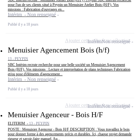
pour l'un de ses clients situé à Peypin un Menuisier Atelier Bois (H/F). Vos
missions : Fabrication d'ouvrages en...
Intérim - Non renseigné
Publié il y a 18 jours
Ajouter cette offre à ma sélection
Intérim
Non renseigné
Menuisier Agencement Bois (h/f)
13 - PEYPIN
SBC Intérim recrute recherche pour une belle société un Menuisier Agencement
Bois (H/F). Vos missions : Lecture et interprétation de plans techniques Fabrication
et/ou pose d'éléments d'agencement...
Intérim - Non renseigné
Publié il y a 18 jours
Ajouter cette offre à ma sélection
Intérim
Non renseigné
Menuisier Agenceur - Bois H/F
ELITERIM -
13 - PEYPIN
POSTE : Menuisier Agenceur - Bois H/F DESCRIPTION : Vous travaillez le bois
pour donner forme à des agencements précis et durables. Ici, chaque projet demande
rigueur et savoir-faire manuel. Au...