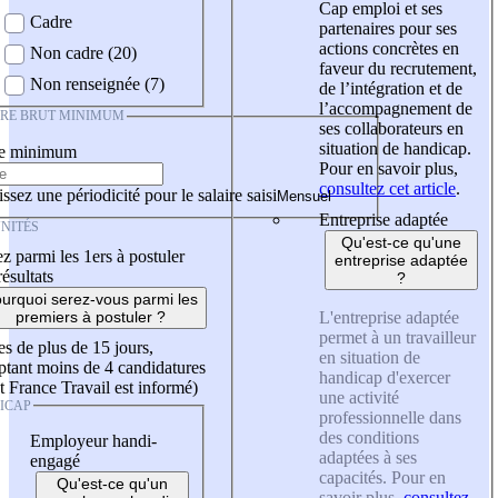
Cap emploi et ses
Cadre
partenaires pour ses
actions concrètes en
Non cadre (20)
faveur du recrutement,
Non renseignée (7)
de l’intégration et de
l’accompagnement de
IRE BRUT MINIMUM
ses collaborateurs en
situation de handicap.
re minimum
Pour en savoir plus,
consultez cet article
.
ssez une périodicité pour le salaire saisi
Entreprise adaptée
NITÉS
Qu'est-ce qu'une
z parmi les 1ers à postuler
entreprise adaptée
résultats
?
urquoi serez-vous parmi les
L'entreprise adaptée
premiers à postuler ?
permet à un travailleur
es de plus de 15 jours,
en situation de
tant moins de 4 candidatures
handicap d'exercer
t France Travail est informé)
une activité
ICAP
professionnelle dans
des conditions
Employeur handi-
adaptées à ses
engagé
capacités. Pour en
Qu'est-ce qu'un
savoir plus,
consultez