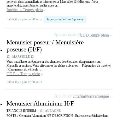
polyvent dans la metallerie et miroiterie sur Marseille (13) Missions : Vous
interviendrez aussi bien en atelier que sur...
Intérim - Temps plein
Publié il y a plus de 30 jours
Soyez parmi les 1ers à postuler
Ajouter cette offre à ma sélection
CDD
Temps plein
Menuisier poseur / Menuisière
poseuse (H/F)
13 - MARSEILLE 13
Vous travaillerez en équipe sur des chantiers de rénovation d'appartement sur
Marseille et environ. Vous effectuerez les tâches suivantes : - Préparation du matériel
- Chargement du véhicule -...
CDD - Temps plein
Publié il y a plus de 30 jours
Ajouter cette offre à ma sélection
Intérim
Non renseigné
Menuisier Aluminium H/F
TRIANGLE INTÉRIM -
13 - AUBAGNE
POSTE : Menuisier Aluminium H/F DESCRIPTION : Entreprise spécialisée dans