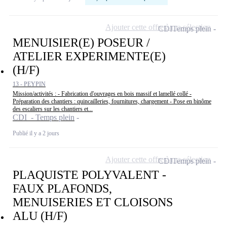
Ajouter cette offre à ma sélection
CDI
Temps plein
MENUISIER(E) POSEUR /
ATELIER EXPERIMENTE(E)
(H/F)
13 - PEYPIN
Mission/activités : - Fabrication d'ouvrages en bois massif et lamellé collé -
Préparation des chantiers : quincailleries, fournitures, chargement - Pose en binôme
des escaliers sur les chantiers et...
CDI - Temps plein
Publié il y a 2 jours
Ajouter cette offre à ma sélection
CDI
Temps plein
PLAQUISTE POLYVALENT -
FAUX PLAFONDS,
MENUISERIES ET CLOISONS
ALU (H/F)