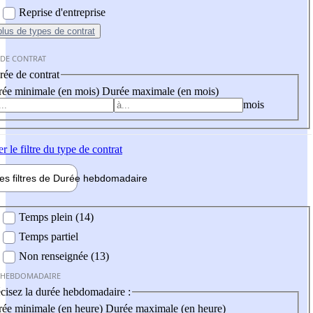
Reprise d'entreprise
plus
de types de contrat
 DE CONTRAT
ée de contrat
ée minimale (en mois)
Durée maximale (en mois)
mois
er
le filtre du type de contrat
les filtres de
Durée hebdo
madaire
 hebdomadaire
Temps plein (14)
Temps partiel
Non renseignée (13)
 HEBDOMADAIRE
cisez la durée hebdomadaire :
ée minimale (en heure)
Durée maximale (en heure)