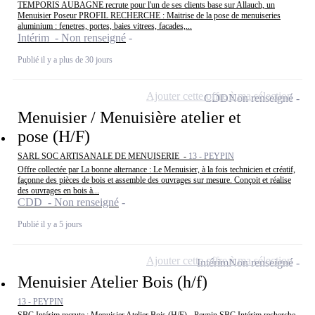
TEMPORIS AUBAGNE recrute pour l'un de ses clients base sur Allauch, un
Menuisier Poseur PROFIL RECHERCHE : Maitrise de la pose de menuiseries
aluminium : fenetres, portes, baies vitrees, facades,...
Intérim - Non renseigné
Publié il y a plus de 30 jours
Ajouter cette offre à ma sélection
CDD
Non renseigné
Menuisier / Menuisière atelier et
pose (H/F)
SARL SOC ARTISANALE DE MENUISERIE -
13 - PEYPIN
Offre collectée par La bonne alternance : Le Menuisier, à la fois technicien et créatif,
façonne des pièces de bois et assemble des ouvrages sur mesure. Conçoit et réalise
des ouvrages en bois à...
CDD - Non renseigné
Publié il y a 5 jours
Ajouter cette offre à ma sélection
Intérim
Non renseigné
Menuisier Atelier Bois (h/f)
13 - PEYPIN
SBC Intérim recrute : Menuisier Atelier Bois (H/F) - Peypin SBC Intérim recherche