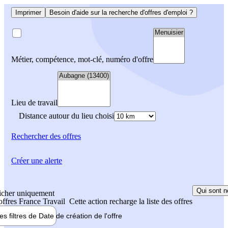
Imprimer
Besoin d'aide sur la recherche d'offres d'emploi ?
Métier, compétence, mot-clé, numéro d'offre
Lieu de travail
Distance autour du lieu choisi
Rechercher
des offres
Créer une alerte
Qui sont n
icher uniquement
 offres France Travail
Cette action recharge la liste des offres
les filtres de
Date de création
de l'offre