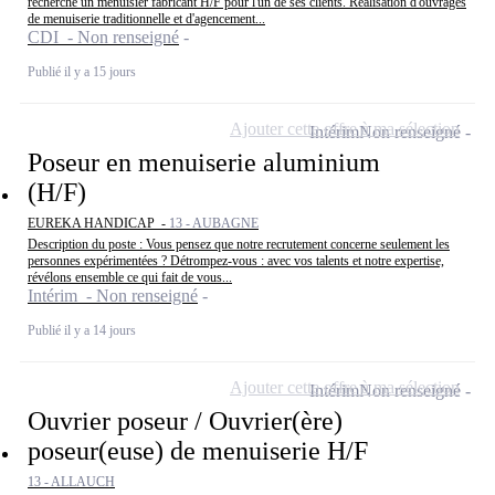
recherche un menuisier fabricant H/F pour l'un de ses clients. Réalisation d'ouvrages
de menuiserie traditionnelle et d'agencement...
CDI - Non renseigné
Publié il y a 15 jours
Ajouter cette offre à ma sélection
Intérim
Non renseigné
Poseur en menuiserie aluminium
(H/F)
EUREKA HANDICAP -
13 - AUBAGNE
Description du poste : Vous pensez que notre recrutement concerne seulement les
personnes expérimentées ? Détrompez-vous : avec vos talents et notre expertise,
révélons ensemble ce qui fait de vous...
Intérim - Non renseigné
Publié il y a 14 jours
Ajouter cette offre à ma sélection
Intérim
Non renseigné
Ouvrier poseur / Ouvrier(ère)
poseur(euse) de menuiserie H/F
13 - ALLAUCH