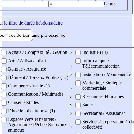
heures
er
le filtre de durée hebdomadaire
les filtres de
Domaine pro
fessionnel
ne professionel
Achats / Comptabilité / Gestion
Industrie (13)
Arts / Artisanat d'art
Informatique /
Télécommunication
Banque / Assurance
Installation / Maintenance
Bâtiment / Travaux Publics (12)
Marketing / Stratégie
Commerce / Vente (1)
commerciale
Communication / Multimédia
Ressources Humaines
Conseil / Etudes
Santé
Direction d'entreprise (1)
Secrétariat / Assistanat
Espaces verts et naturels /
Services à la personne / à l
Agriculture / Pêche / Soins aux
collectivité
animaux