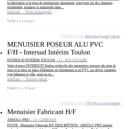
la fabrication et la pose de menuiseries aluminium, intervient sur des chantiers
résidentiels, tertiaires et industriels dans...
Intérim - Non renseigné
Publié il y a 4 jours
Ajouter cette offre à ma sélection
Intérim
Temps plein
MENUISIER POSEUR ALU PVC
F/H - Intersud Intérim Toulon
INTERSUD INTÉRIM TOULON -
13 - ROQUEVAIRE
Votre Agence INTERSUD Toulon recherche des menuisiers poseurs alu pour la
pose et la mise en place d'éléments en Aluminium et en PVC sur divers chantiers
type bâtiment et villa, neuf ou en...
Intérim - Temps plein
Publié il y a 10 jours
Ajouter cette offre à ma sélection
CDI
Non renseigné
Menuisier Fabricant H/F
ABSOLU-PRO -
13 - GÉMENOS
POSTE : Menuisier Fabricant H/F DESCRIPTION : ABSOLU PRO intérim