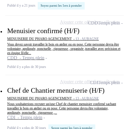
Publié il y a 21 jours
Soyez parmi les 1ers à postuler
Ajouter cette offre à ma sélection
CDD
Temps plein
Menuisier confirmé (H/F)
MENUISERIE DU PHARO AGENCEMENT -
13 - AUBAGNE
Vous devez savoir travailler le bois en atelier ou en pose. Cette personne devra être
volontaire, appliquée, ponctuelle , rigoureuse , organisée ,travailler avec précision et
en équipe Il/elle...
CDD - Temps plein
Publié il y a plus de 30 jours
Ajouter cette offre à ma sélection
CDI
Temps plein
Chef de Chantier menuiserie (H/F)
MENUISERIE DU PHARO AGENCEMENT -
13 - AUBAGNE
Nous souhaiterions recruter un/une Chef de chantier menuisier confirmé sachant
travailler le bois en atelier ou en pose. Cette personne devra être volontaire,
appliquée, ponctuelle , rigoureuse ,...
CDI - Temps plein
Publié il y a plus de 30 jours
Soyez parmi les 1ers à postuler