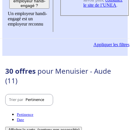
employeur handi-
le site de l’UNEA
.
engagé ?
Un employeur handi-
engagé est un
employeur reconnu
Appliquer
les filtres
30 offres
pour Menuisier - Aude
(11)
Trier par
Pertinence
Pertinence
Date
Afficher la carte
(contenu non-accessible)