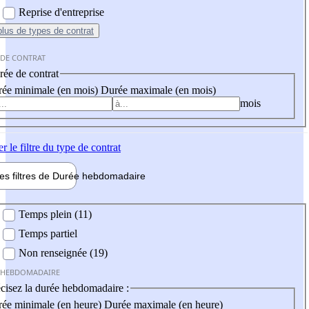
Reprise d'entreprise
plus
de types de contrat
 DE CONTRAT
ée de contrat
ée minimale (en mois)
Durée maximale (en mois)
mois
er
le filtre du type de contrat
les filtres de
Durée hebdo
madaire
 hebdomadaire
Temps plein (11)
Temps partiel
Non renseignée (19)
 HEBDOMADAIRE
cisez la durée hebdomadaire :
ée minimale (en heure)
Durée maximale (en heure)