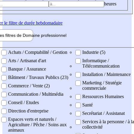
heures
er
le filtre de durée hebdomadaire
les filtres de
Domaine pro
fessionnel
ne professionel
Achats / Comptabilité / Gestion
Industrie (5)
Arts / Artisanat d'art
Informatique /
Télécommunication
Banque / Assurance
Installation / Maintenance
Bâtiment / Travaux Publics (23)
Marketing / Stratégie
Commerce / Vente (2)
commerciale
Communication / Multimédia
Ressources Humaines
Conseil / Etudes
Santé
Direction d'entreprise
Secrétariat / Assistanat
Espaces verts et naturels /
Services à la personne / à l
Agriculture / Pêche / Soins aux
collectivité
animaux