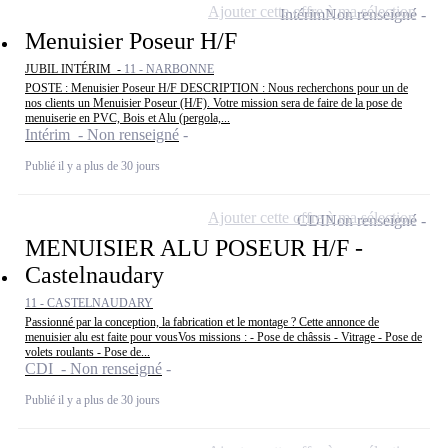
Ajouter cette offre à ma sélection
Intérim
Non renseigné
Menuisier Poseur H/F
JUBIL INTÉRIM -
11 - NARBONNE
POSTE : Menuisier Poseur H/F DESCRIPTION : Nous recherchons pour un de
nos clients un Menuisier Poseur (H/F). Votre mission sera de faire de la pose de
menuiserie en PVC, Bois et Alu (pergola,...
Intérim - Non renseigné
Publié il y a plus de 30 jours
Ajouter cette offre à ma sélection
CDI
Non renseigné
MENUISIER ALU POSEUR H/F -
Castelnaudary
11 - CASTELNAUDARY
Passionné par la conception, la fabrication et le montage ? Cette annonce de
menuisier alu est faite pour vousVos missions : - Pose de châssis - Vitrage - Pose de
volets roulants - Pose de...
CDI - Non renseigné
Publié il y a plus de 30 jours