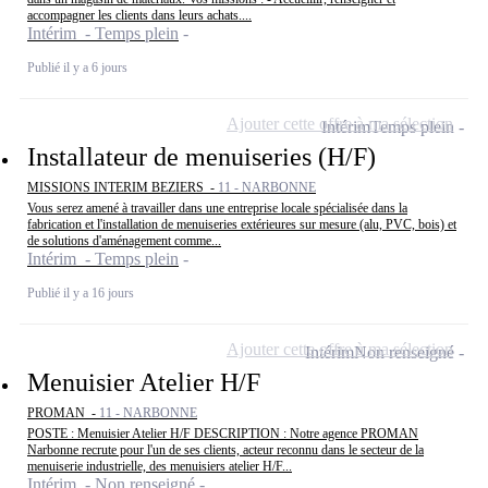
accompagner les clients dans leurs achats....
Intérim - Temps plein
Publié il y a 6 jours
Ajouter cette offre à ma sélection
Intérim
Temps plein
Installateur de menuiseries (H/F)
MISSIONS INTERIM BEZIERS -
11 - NARBONNE
Vous serez amené à travailler dans une entreprise locale spécialisée dans la
fabrication et l'installation de menuiseries extérieures sur mesure (alu, PVC, bois) et
de solutions d'aménagement comme...
Intérim - Temps plein
Publié il y a 16 jours
Ajouter cette offre à ma sélection
Intérim
Non renseigné
Menuisier Atelier H/F
PROMAN -
11 - NARBONNE
POSTE : Menuisier Atelier H/F DESCRIPTION : Notre agence PROMAN
Narbonne recrute pour l'un de ses clients, acteur reconnu dans le secteur de la
menuiserie industrielle, des menuisiers atelier H/F...
Intérim - Non renseigné