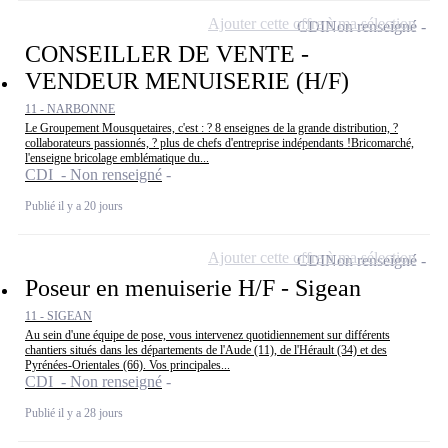
Ajouter cette offre à ma sélection
CDI
Non renseigné
CONSEILLER DE VENTE -
VENDEUR MENUISERIE (H/F)
11 - NARBONNE
Le Groupement Mousquetaires, c'est : ? 8 enseignes de la grande distribution, ?
collaborateurs passionnés, ? plus de chefs d'entreprise indépendants !Bricomarché,
l'enseigne bricolage emblématique du...
CDI - Non renseigné
Publié il y a 20 jours
Ajouter cette offre à ma sélection
CDI
Non renseigné
Poseur en menuiserie H/F - Sigean
11 - SIGEAN
Au sein d'une équipe de pose, vous intervenez quotidiennement sur différents
chantiers situés dans les départements de l'Aude (11), de l'Hérault (34) et des
Pyrénées-Orientales (66). Vos principales...
CDI - Non renseigné
Publié il y a 28 jours