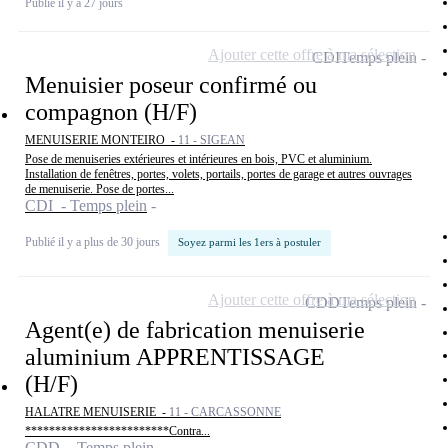
Publié il y a 27 jours
Ajouter cette offre à ma sélection
CDI
Temps plein
Menuisier poseur confirmé ou
compagnon (H/F)
MENUISERIE MONTEIRO -
11 - SIGEAN
Pose de menuiseries extérieures et intérieures en bois, PVC et aluminium.
Installation de fenêtres, portes, volets, portails, portes de garage et autres ouvrages
de menuiserie. Pose de portes...
CDI - Temps plein
Publié il y a plus de 30 jours
Soyez parmi les 1ers à postuler
Ajouter cette offre à ma sélection
CDD
Temps plein
Agent(e) de fabrication menuiserie
aluminium APPRENTISSAGE
(H/F)
HALATRE MENUISERIE -
11 - CARCASSONNE
************************Contra...
CDD - Temps plein