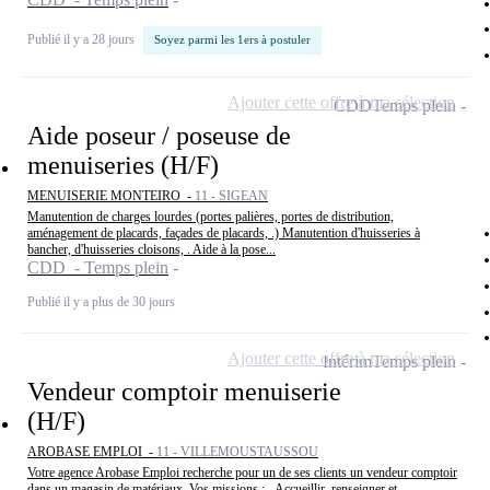
Publié il y a 28 jours
Soyez parmi les 1ers à postuler
Ajouter cette offre à ma sélection
CDD
Temps plein
Aide poseur / poseuse de
menuiseries (H/F)
MENUISERIE MONTEIRO -
11 - SIGEAN
Manutention de charges lourdes (portes palières, portes de distribution,
aménagement de placards, façades de placards, .) Manutention d'huisseries à
bancher, d'huisseries cloisons, . Aide à la pose...
CDD - Temps plein
Publié il y a plus de 30 jours
Ajouter cette offre à ma sélection
Intérim
Temps plein
Vendeur comptoir menuiserie
(H/F)
AROBASE EMPLOI -
11 - VILLEMOUSTAUSSOU
Votre agence Arobase Emploi recherche pour un de ses clients un vendeur comptoir
dans un magasin de matériaux. Vos missions : - Accueillir, renseigner et