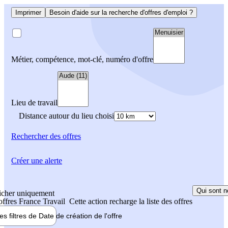
Imprimer
Besoin d'aide sur la recherche d'offres d'emploi ?
Métier, compétence, mot-clé, numéro d'offre
Lieu de travail
Distance autour du lieu choisi
Rechercher
des offres
Créer une alerte
Qui sont n
icher uniquement
 offres France Travail
Cette action recharge la liste des offres
les filtres de
Date de création
de l'offre