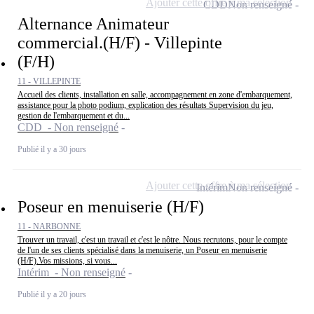
Ajouter cette offre à ma sélection
CDD
Non renseigné
Alternance Animateur
commercial.(H/F) - Villepinte
(F/H)
11 - VILLEPINTE
Accueil des clients, installation en salle, accompagnement en zone d'embarquement,
assistance pour la photo podium, explication des résultats Supervision du jeu,
gestion de l'embarquement et du...
CDD - Non renseigné
Publié il y a 30 jours
Ajouter cette offre à ma sélection
Intérim
Non renseigné
Poseur en menuiserie (H/F)
11 - NARBONNE
Trouver un travail, c'est un travail et c'est le nôtre. Nous recrutons, pour le compte
de l'un de ses clients spécialisé dans la menuiserie, un Poseur en menuiserie
(H/F).Vos missions, si vous...
Intérim - Non renseigné
Publié il y a 20 jours