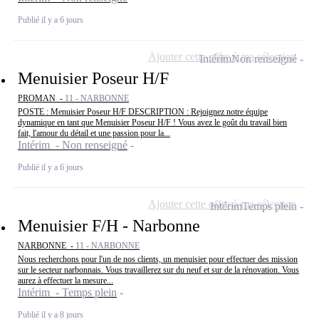
Publié il y a 6 jours
Ajouter cette offre à ma sélection
Intérim
Non renseigné
Menuisier Poseur H/F
PROMAN -
11 - NARBONNE
POSTE : Menuisier Poseur H/F DESCRIPTION : Rejoignez notre équipe
dynamique en tant que Menuisier Poseur H/F ! Vous avez le goût du travail bien
fait, l'amour du détail et une passion pour la...
Intérim - Non renseigné
Publié il y a 6 jours
Ajouter cette offre à ma sélection
Intérim
Temps plein
Menuisier F/H - Narbonne
NARBONNE -
11 - NARBONNE
Nous recherchons pour l'un de nos clients, un menuisier pour effectuer des mission
sur le secteur narbonnais. Vous travaillerez sur du neuf et sur de la rénovation. Vous
aurez à effectuer la mesure...
Intérim - Temps plein
Publié il y a 8 jours