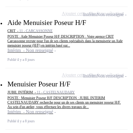
Ajouter cette offre à ma sélection
Intérim
Non renseigné
Aide Menuisier Poseur H/F
CRIT -
11 - CARCASSONNE
POSTE : Aide Menuisier Poseur H/F DESCRIPTION : Votre agence CRIT
Carcassonne recrute pour l'un de ses clients spécialisés dans la menuiserie un Aide
menuisier poseur (H/F) en intérim basé sur...
Intérim - Non renseigné
Publié il y a 8 jours
Ajouter cette offre à ma sélection
Intérim
Non renseigné
Menuisier Poseur H/F
JUBIL INTÉRIM -
11 - CASTELNAUDARY
POSTE : Menuisier Poseur H/F DESCRIPTION : JUBIL INTERIM
CASTELNAUDARY recherche pour un de ses clients un menuisier poseur H/F.
Au sein d'un atelier, vous effectuez les divers travaux de...
Intérim - Non renseigné
Publié il y a 8 jours