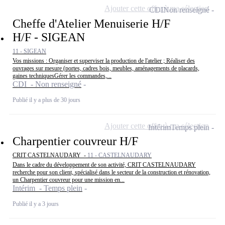
Ajouter cette offre à ma sélection
CDI
Non renseigné
Cheffe d'Atelier Menuiserie H/F
H/F - SIGEAN
11 - SIGEAN
Vos missions : Organiser et superviser la production de l'atelier ; Réaliser des
ouvrages sur mesure (portes, cadres bois, meubles, aménagements de placards,
gaines techniquesGérer les commandes,...
CDI - Non renseigné
Publié il y a plus de 30 jours
Ajouter cette offre à ma sélection
Intérim
Temps plein
Charpentier couvreur H/F
CRIT CASTELNAUDARY -
11 - CASTELNAUDARY
Dans le cadre du développement de son activité, CRIT CASTELNAUDARY
recherche pour son client, spécialisé dans le secteur de la construction et rénovation,
un Charpentier couvreur pour une mission en...
Intérim - Temps plein
Publié il y a 3 jours