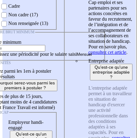
Cap emploi et ses
Cadre
partenaires pour ses
actions concrètes en
Non cadre (17)
faveur du recrutement,
Non renseignée (13)
de l’intégration et de
l’accompagnement de
IRE BRUT MINIMUM
ses collaborateurs en
situation de handicap.
re minimum
Pour en savoir plus,
consultez cet article
.
ssez une périodicité pour le salaire saisi
Entreprise adaptée
NITÉS
Qu'est-ce qu'une
z parmi les 1ers à postuler
entreprise adaptée
résultats
?
urquoi serez-vous parmi les
L'entreprise adaptée
premiers à postuler ?
permet à un travailleur
es de plus de 15 jours,
en situation de
tant moins de 4 candidatures
handicap d'exercer
t France Travail est informé)
une activité
ICAP
professionnelle dans
des conditions
Employeur handi-
adaptées à ses
engagé
capacités. Pour en
Qu'est-ce qu'un
savoir plus,
consultez