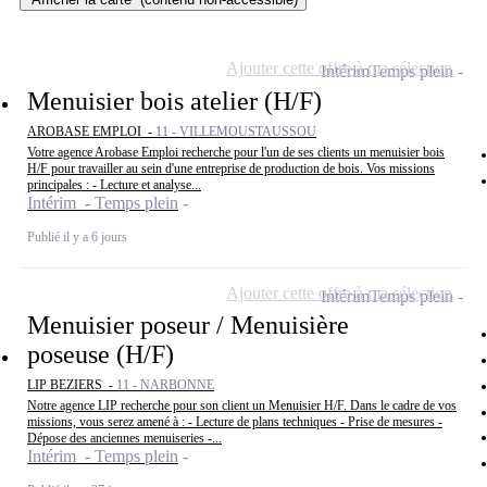
Ajouter cette offre à ma sélection
Intérim
Temps plein
Menuisier bois atelier (H/F)
AROBASE EMPLOI -
11 - VILLEMOUSTAUSSOU
Votre agence Arobase Emploi recherche pour l'un de ses clients un menuisier bois
H/F pour travailler au sein d'une entreprise de production de bois. Vos missions
principales : - Lecture et analyse...
Intérim - Temps plein
Publié il y a 6 jours
Ajouter cette offre à ma sélection
Intérim
Temps plein
Menuisier poseur / Menuisière
poseuse (H/F)
LIP BEZIERS -
11 - NARBONNE
Notre agence LIP recherche pour son client un Menuisier H/F. Dans le cadre de vos
missions, vous serez amené à : - Lecture de plans techniques - Prise de mesures -
Dépose des anciennes menuiseries -...
Intérim - Temps plein