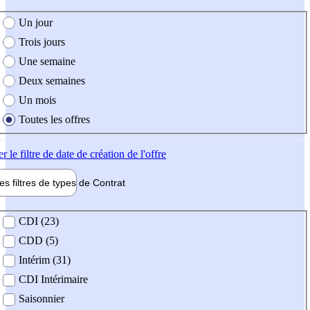
e création de l'offre
Un jour
Trois jours
Une semaine
Deux semaines
Un mois
Toutes les offres
er
le filtre de date de création de l'offre
les filtres de types de
Contrat
de contrat
CDI (23)
CDD (5)
Intérim (31)
CDI Intérimaire
Saisonnier