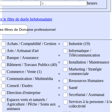
heures
er
le filtre de durée hebdomadaire
les filtres de
Domaine pro
fessionnel
ne professionel
Achats / Comptabilité / Gestion
Industrie (19)
Arts / Artisanat d'art
Informatique /
Télécommunication
Banque / Assurance
Installation / Maintenance
Bâtiment / Travaux Publics (40)
Marketing / Stratégie
Commerce / Vente (1)
commerciale
Communication / Multimédia
Ressources Humaines
Conseil / Etudes
Santé
Direction d'entreprise
Secrétariat / Assistanat
Espaces verts et naturels /
Services à la personne / à l
Agriculture / Pêche / Soins aux
collectivité
animaux