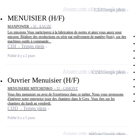
Ajouter cette offre à ma sélection
CDI
Temps plein
MENUISIER (H/F)
MANPOWER -
32 - EAUZE
Les missions Vous participerez à la fabrication de portes et ainsi vous aurez pour
mission: Réaliser des productions en série par enlèvement de matière (bois), sur des
machines-outils à commande...
CDI - Temps plein
Publié il y a 2 jours
Ajouter cette offre à ma sélection
CDD
Temps plein
Ouvrier Menuisier (H/F)
MENUISERIE MITCHENKO -
32 - GIMONT
Vous êtes menuisier ou avez de l'expérience dans ce métier. Nous vous proposons
d'intégrer notre entreprise pour des chantiers dans le Gers. Vous êtes sur les
chantiers du lundi au vendredi.
CDD - Temps plein
Publié il y a 5 jours
Ajouter cette offre à ma sélection
Intérim
Temps plein