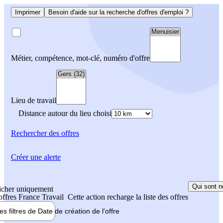
Imprimer
Besoin d'aide sur la recherche d'offres d'emploi ?
Métier, compétence, mot-clé, numéro d'offre
Lieu de travail
Distance autour du lieu choisi
Rechercher
des offres
Créer une alerte
Qui sont n
icher uniquement
 offres France Travail
Cette action recharge la liste des offres
les filtres de
Date de création
de l'offre