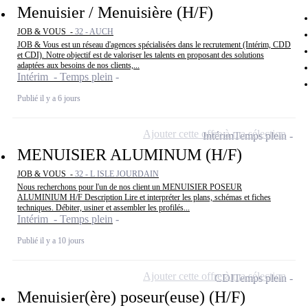
Menuisier / Menuisière (H/F)
JOB & VOUS -
32 - AUCH
JOB & Vous est un réseau d'agences spécialisées dans le recrutement (Intérim, CDD
et CDI). Notre objectif est de valoriser les talents en proposant des solutions
adaptées aux besoins de nos clients,...
Intérim - Temps plein
Publié il y a 6 jours
Ajouter cette offre à ma sélection
Intérim
Temps plein
MENUISIER ALUMINUM (H/F)
JOB & VOUS -
32 - L ISLE JOURDAIN
Nous recherchons pour l'un de nos client un MENUISIER POSEUR
ALUMINIUM H/F Description Lire et interpréter les plans, schémas et fiches
techniques. Débiter, usiner et assembler les profilés...
Intérim - Temps plein
Publié il y a 10 jours
Ajouter cette offre à ma sélection
CDI
Temps plein
Menuisier(ère) poseur(euse) (H/F)