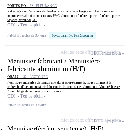
PORTES-EO -
32 - FLEURANCE
Rattaché(e) au Responsable d'atelier, vous serez en charge de : - Fabriquer des
menuiseries aluminium et mixtes PVC-aluminium (fenêtres, portes-fenêtres, portes,
façades, vérandas) à...
CDI - Temps plein
Publié il y a plus de 30 jours
Soyez parmi les 1ers à postuler
Ajouter cette offre à ma sélection
CDI
Temps plein
Menuisier fabricant / Menuisière
fabricante aluminium (H/F)
ORALU -
32 - LECTOURE
Pour notre entreprise de menuiserie alu et acier/serrurerie, nous sommes à la
recherche d'un/e menuisier/e fabricant/e de menuiseries aluminium. Vous réaliserez
l'assemblage de menuiseries sur mesure...
CDI - Temps plein
Publié il y a plus de 30 jours
Ajouter cette offre à ma sélection
CDI
Temps plein
Menuisier(ère) poseur(euse) (H/F)