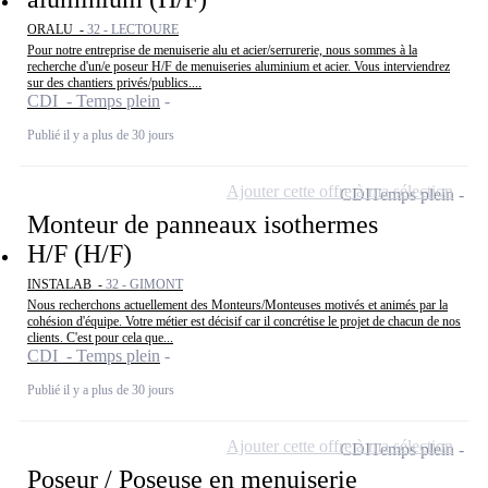
ORALU -
32 - LECTOURE
Pour notre entreprise de menuiserie alu et acier/serrurerie, nous sommes à la
recherche d'un/e poseur H/F de menuiseries aluminium et acier. Vous interviendrez
sur des chantiers privés/publics....
CDI - Temps plein
Publié il y a plus de 30 jours
Ajouter cette offre à ma sélection
CDI
Temps plein
Monteur de panneaux isothermes
H/F (H/F)
INSTALAB -
32 - GIMONT
Nous recherchons actuellement des Monteurs/Monteuses motivés et animés par la
cohésion d'équipe. Votre métier est décisif car il concrétise le projet de chacun de nos
clients. C'est pour cela que...
CDI - Temps plein
Publié il y a plus de 30 jours
Ajouter cette offre à ma sélection
CDI
Temps plein
Poseur / Poseuse en menuiserie