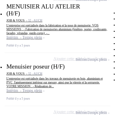
MENUISIER ALU ATELIER
(H/F)
JOB & VOUS -
32 - AUCH
L'entreprise est spécialisée dans la fabrication et la pose de menuiserie. VOS
MISSIONS : - Fabrication de menuiseries aluminium (fenêtres, portes, coulissants,
façades, vérandas, garde-corps). -...
Intérim - Temps plein
Publié il y a 5 jours
Ajouter cette offre à ma sélection
Intérim
Temps plein
Menuisier poseur (H/F)
JOB & VOUS -
32 - AUCH
L'entreprise est spécialisée dans les travaux de menuiserie en bois, aluminium et
PVC, l'aménagement intérieur sur mesure, ainsi que la vitrerie et la serrurerie.
VOTRE MISSION : - Réalisation de...
Intérim - Temps plein
Publié il y a 5 jours
Ajouter cette offre à ma sélection
Intérim
Temps plein