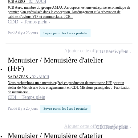
JCB AERO -
32 - AUCH
JCB Aero, membre du groupe AMAC Aerospace, est une entreprise aéronautique de
premier plan spécialisée dans la conception, l'aménagement et la rénovation de
cabines d'avions VIP et commerciaux. JCB...
CDD - Temps plein
Publié il y a 23 jours
Soyez parmi les 1ers à postuler
Ajouter cette offre à ma sélection
CDI
Temps plein
Menuisier / Menuisière d'atelier
(H/F)
SA DAZEAS -
32 - AUCH
Nous recherchons un.e menuisier(ère) en production de menuiserie H/F pour un
atelier de Menuiserie bois et agencement en CDI. Missions principales : -Fabrication
de menuiserie...
CDI - Temps plein
Publié il y a 25 jours
Soyez parmi les 1ers à postuler
Ajouter cette offre à ma sélection
CDI
Temps plein
Menuisier / Menuisière d'atelier