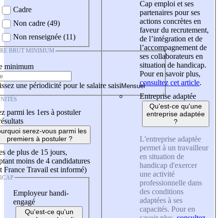
Cap emploi et ses
Cadre
partenaires pour ses
actions concrètes en
Non cadre (49)
faveur du recrutement,
Non renseignée (11)
de l’intégration et de
l’accompagnement de
IRE BRUT MINIMUM
ses collaborateurs en
situation de handicap.
re minimum
Pour en savoir plus,
consultez cet article
.
ssez une périodicité pour le salaire saisi
Entreprise adaptée
NITÉS
Qu'est-ce qu'une
z parmi les 1ers à postuler
entreprise adaptée
résultats
?
urquoi serez-vous parmi les
L'entreprise adaptée
premiers à postuler ?
permet à un travailleur
es de plus de 15 jours,
en situation de
tant moins de 4 candidatures
handicap d'exercer
t France Travail est informé)
une activité
ICAP
professionnelle dans
des conditions
Employeur handi-
adaptées à ses
engagé
capacités. Pour en
Qu'est-ce qu'un
savoir plus,
consultez