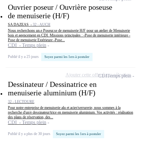
Ouvrier poseur / Ouvrière poseuse
de menuiserie (H/F)
SA DAZEAS -
32 - AUCH
Nous recherchons un.e Poseur.se de menuiserie H/F pour un atelier de Menuiserie
bois et agencement en CDI. Missions principales : -Pose de menuiserie intérieure -
Pose de menuiserie Extérieure -Pose...
CDI - Temps plein
Publié il y a 25 jours
Soyez parmi les 1ers à postuler
Ajouter cette offre à ma sélection
CDI
Temps plein
Dessinateur / Dessinatrice en
menuiserie aluminium (H/F)
32 - LECTOURE
Pour notre entreprise de menuiserie alu et acier/serrurerie, nous sommes à la
recherche d'un/e dessinateur/trice en menuiserie aluminium. Vos activités : réalisation
des plans de réservation, des...
CDI - Temps plein
Publié il y a plus de 30 jours
Soyez parmi les 1ers à postuler