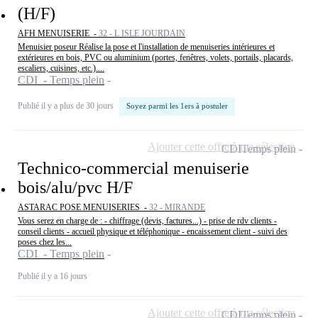
(H/F)
AFH MENUISERIE -
32 - L ISLE JOURDAIN
Menuisier poseur Réalise la pose et l'installation de menuiseries intérieures et
extérieures en bois, PVC ou aluminium (portes, fenêtres, volets, portails, placards,
escaliers, cuisines, etc.)....
CDI - Temps plein
Publié il y a plus de 30 jours
Soyez parmi les 1ers à postuler
Ajouter cette offre à ma sélection
CDI
Temps plein
Technico-commercial menuiserie
bois/alu/pvc H/F
ASTARAC POSE MENUISERIES -
32 - MIRANDE
Vous serez en charge de : - chiffrage (devis, factures...) - prise de rdv clients -
conseil clients - accueil physique et téléphonique - encaissement client - suivi des
poses chez les...
CDI - Temps plein
Publié il y a 16 jours
Ajouter cette offre à ma sélection
CDI
Temps plein