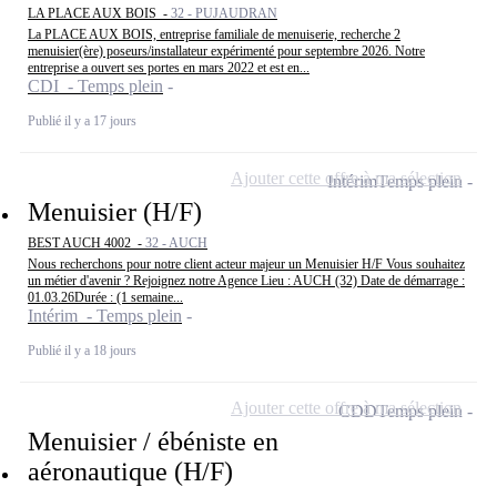
LA PLACE AUX BOIS -
32 - PUJAUDRAN
La PLACE AUX BOIS, entreprise familiale de menuiserie, recherche 2
menuisier(ère) poseurs/installateur expérimenté pour septembre 2026. Notre
entreprise a ouvert ses portes en mars 2022 et est en...
CDI - Temps plein
Publié il y a 17 jours
Ajouter cette offre à ma sélection
Intérim
Temps plein
Menuisier (H/F)
BEST AUCH 4002 -
32 - AUCH
Nous recherchons pour notre client acteur majeur un Menuisier H/F Vous souhaitez
un métier d'avenir ? Rejoignez notre Agence Lieu : AUCH (32) Date de démarrage :
01.03.26Durée : (1 semaine...
Intérim - Temps plein
Publié il y a 18 jours
Ajouter cette offre à ma sélection
CDD
Temps plein
Menuisier / ébéniste en
aéronautique (H/F)