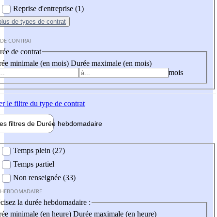
Reprise d'entreprise (1)
plus
de types de contrat
 DE CONTRAT
ée de contrat
ée minimale (en mois)
Durée maximale (en mois)
mois
er
le filtre du type de contrat
les filtres de
Durée hebdo
madaire
 hebdomadaire
Temps plein (27)
Temps partiel
Non renseignée (33)
 HEBDOMADAIRE
cisez la durée hebdomadaire :
ée minimale (en heure)
Durée maximale (en heure)