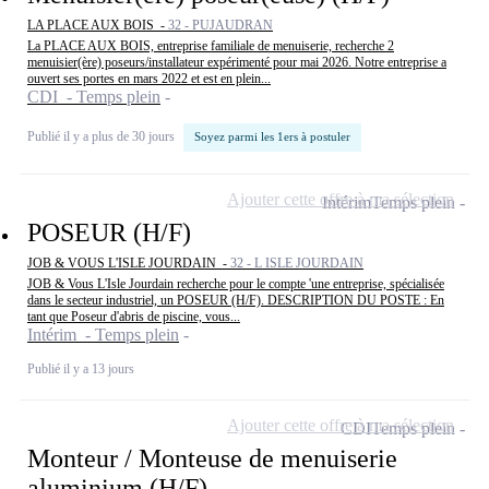
LA PLACE AUX BOIS -
32 - PUJAUDRAN
La PLACE AUX BOIS, entreprise familiale de menuiserie, recherche 2
menuisier(ère) poseurs/installateur expérimenté pour mai 2026. Notre entreprise a
ouvert ses portes en mars 2022 et est en plein...
CDI - Temps plein
Publié il y a plus de 30 jours
Soyez parmi les 1ers à postuler
Ajouter cette offre à ma sélection
Intérim
Temps plein
POSEUR (H/F)
JOB & VOUS L'ISLE JOURDAIN -
32 - L ISLE JOURDAIN
JOB & Vous L'Isle Jourdain recherche pour le compte 'une entreprise, spécialisée
dans le secteur industriel, un POSEUR (H/F). DESCRIPTION DU POSTE : En
tant que Poseur d'abris de piscine, vous...
Intérim - Temps plein
Publié il y a 13 jours
Ajouter cette offre à ma sélection
CDI
Temps plein
Monteur / Monteuse de menuiserie
aluminium (H/F)