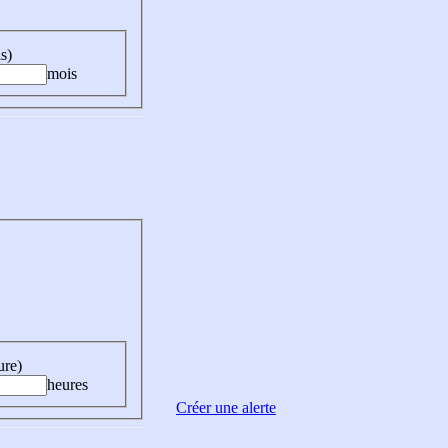
s)
mois
ure)
heures
Créer une alerte