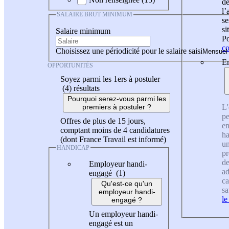
de
l
SALAIRE BRUT MINIMUM
se
si
Salaire minimum
Po
co
Choisissez une périodicité pour le salaire saisi
En
OPPORTUNITÉS
Soyez parmi les 1ers à postuler
(4)
résultats
Pourquoi serez-vous parmi les
L'
premiers à postuler ?
pe
Offres de plus de 15 jours,
en
comptant moins de 4 candidatures
ha
(dont France Travail est informé)
un
HANDICAP
pr
de
Employeur handi-
ad
engagé (1)
ca
Qu'est-ce qu'un
sa
employeur handi-
le
engagé ?
Un employeur handi-
engagé est un