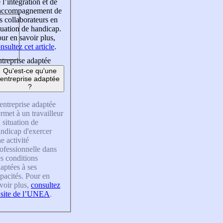
 l’intégration et de
’accompagnement de
s collaborateurs en
tuation de handicap.
ur en savoir plus,
nsultez cet article
.
treprise adaptée
Qu'est-ce qu'une
entreprise adaptée
?
entreprise adaptée
rmet à un travailleur
 situation de
ndicap d'exercer
e activité
ofessionnelle dans
s conditions
aptées à ses
pacités. Pour en
voir plus,
consultez
 site de l’UNEA
.