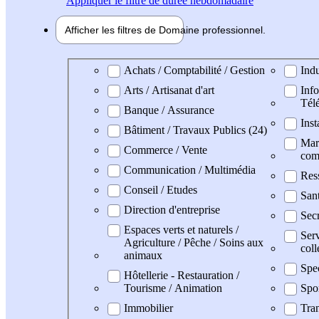
Appliquer
le filtre de durée hebdomadaire
Afficher les filtres de
Domaine pro
fessionnel
Domaine professionel
Achats / Comptabilité / Gestion
Indu
Arts / Artisanat d'art
Info
Tél
Banque / Assurance
Inst
Bâtiment / Travaux Publics (24)
Mark
Commerce / Vente
com
Communication / Multimédia
Res
Conseil / Etudes
San
Direction d'entreprise
Secr
Espaces verts et naturels /
Serv
Agriculture / Pêche / Soins aux
coll
animaux
Spe
Hôtellerie - Restauration /
Tourisme / Animation
Spo
Immobilier
Tran