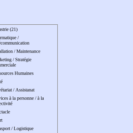
strie (21)
rmatique /
écommunication
allation / Maintenance
eting / Stratégie
merciale
sources Humaines
té
étariat / Assistanat
ices à la personne / à la
ectivité
ctacle
rt
sport / Logistique