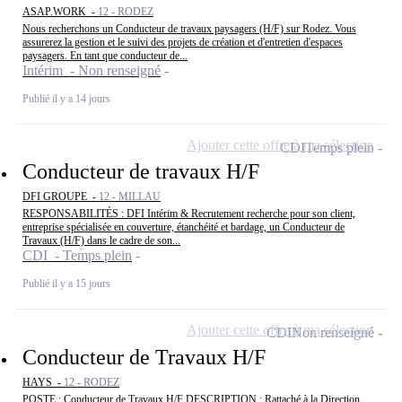
ASAP.WORK -
12 - RODEZ
Nous recherchons un Conducteur de travaux paysagers (H/F) sur Rodez. Vous
assurerez la gestion et le suivi des projets de création et d'entretien d'espaces
paysagers. En tant que conducteur de...
Intérim - Non renseigné
Publié il y a 14 jours
Ajouter cette offre à ma sélection
CDI
Temps plein
Conducteur de travaux H/F
DFI GROUPE -
12 - MILLAU
RESPONSABILITÉS : DFI Intérim & Recrutement recherche pour son client,
entreprise spécialisée en couverture, étanchéité et bardage, un Conducteur de
Travaux (H/F) dans le cadre de son...
CDI - Temps plein
Publié il y a 15 jours
Ajouter cette offre à ma sélection
CDI
Non renseigné
Conducteur de Travaux H/F
HAYS -
12 - RODEZ
POSTE : Conducteur de Travaux H/F DESCRIPTION : Rattaché à la Direction,