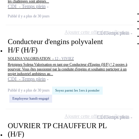
les challenges sont alignés...
CDI - Temps plein
Publié il y a plus de 30 jours
Ajouter cette offre à ma sélection
CDI
Temps plein
Conducteur d'engins polyvalent
H/F (H/F)
SOLENA VALORISATION -
12 - VIVIEZ
Rejoignez Solena Valorisation en tant que Conducteur d'Engins (H/F) ! 2 postes à
pourvoir. Vous êtes passionné par la conduite d'engins et souhaitez participer à un
projet industriel ambitieux au...
CDI - Temps plein
Publié il y a plus de 30 jours
Soyez parmi les 1ers à postuler
Employeur handi-engagé
Ajouter cette offre à ma sélection
CDI
Temps plein
OUVRIER TP CHAUFFEUR PL
(H/F)