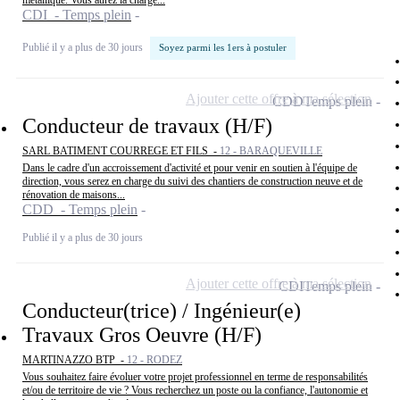
métallique. Vous aurez la charge...
CDI - Temps plein
Publié il y a plus de 30 jours
Soyez parmi les 1ers à postuler
Ajouter cette offre à ma sélection
CDD
Temps plein
Conducteur de travaux (H/F)
SARL BATIMENT COURREGE ET FILS -
12 - BARAQUEVILLE
Dans le cadre d'un accroissement d'activité et pour venir en soutien à l'équipe de
direction, vous serez en charge du suivi des chantiers de construction neuve et de
rénovation de maisons...
CDD - Temps plein
Publié il y a plus de 30 jours
Ajouter cette offre à ma sélection
CDI
Temps plein
Conducteur(trice) / Ingénieur(e)
Travaux Gros Oeuvre (H/F)
MARTINAZZO BTP -
12 - RODEZ
Vous souhaitez faire évoluer votre projet professionnel en terme de responsabilités
et/ou de territoire de vie ? Vous recherchez un poste ou la confiance, l'autonomie et