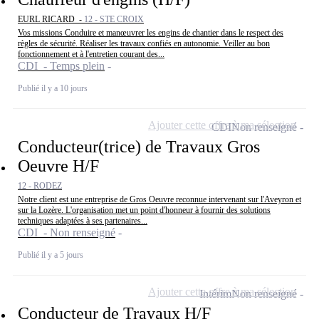
EURL RICARD -
12 - STE CROIX
Vos missions Conduire et manœuvrer les engins de chantier dans le respect des
règles de sécurité. Réaliser les travaux confiés en autonomie. Veiller au bon
fonctionnement et à l'entretien courant des...
CDI - Temps plein
Publié il y a 10 jours
Ajouter cette offre à ma sélection
CDI
Non renseigné
Conducteur(trice) de Travaux Gros
Oeuvre H/F
12 - RODEZ
Notre client est une entreprise de Gros Oeuvre reconnue intervenant sur l'Aveyron et
sur la Lozère. L'organisation met un point d'honneur à fournir des solutions
techniques adaptées à ses partenaires...
CDI - Non renseigné
Publié il y a 5 jours
Ajouter cette offre à ma sélection
Intérim
Non renseigné
Conducteur de Travaux H/F