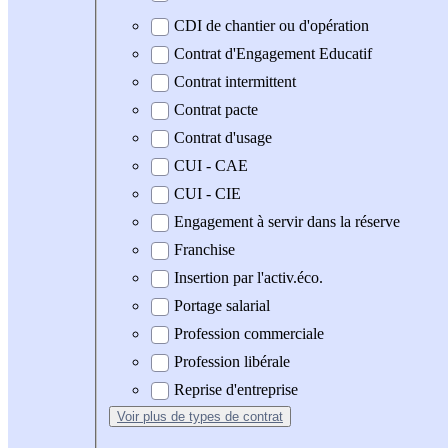
CDI de chantier ou d'opération
Contrat d'Engagement Educatif
Contrat intermittent
Contrat pacte
Contrat d'usage
CUI - CAE
CUI - CIE
Engagement à servir dans la réserve
Franchise
Insertion par l'activ.éco.
Portage salarial
Profession commerciale
Profession libérale
Reprise d'entreprise
Voir plus
de types de contrat