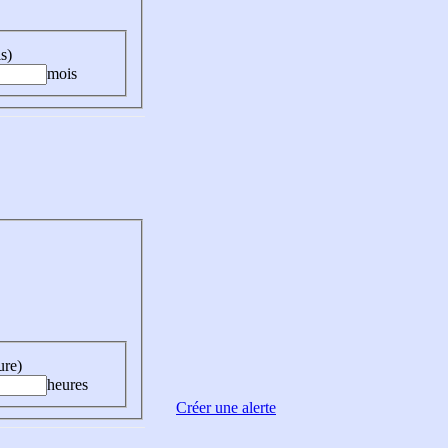
s)
mois
ure)
heures
Créer une alerte