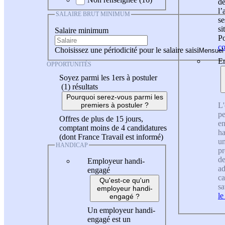
de
l
SALAIRE BRUT MINIMUM
se
si
Salaire minimum
Po
co
Choisissez une périodicité pour le salaire saisi
En
OPPORTUNITÉS
Soyez parmi les 1ers à postuler
(1)
résultats
Pourquoi serez-vous parmi les
L'
premiers à postuler ?
pe
Offres de plus de 15 jours,
en
comptant moins de 4 candidatures
ha
(dont France Travail est informé)
un
HANDICAP
pr
de
Employeur handi-
ad
engagé
ca
Qu'est-ce qu'un
sa
employeur handi-
le
engagé ?
Un employeur handi-
engagé est un