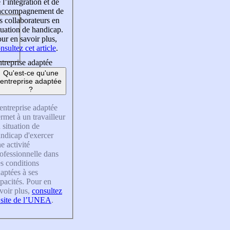
 l’intégration et de
’accompagnement de
s collaborateurs en
tuation de handicap.
ur en savoir plus,
nsultez cet article
.
treprise adaptée
Qu'est-ce qu'une
entreprise adaptée
?
entreprise adaptée
rmet à un travailleur
 situation de
ndicap d'exercer
e activité
ofessionnelle dans
s conditions
aptées à ses
pacités. Pour en
voir plus,
consultez
 site de l’UNEA
.