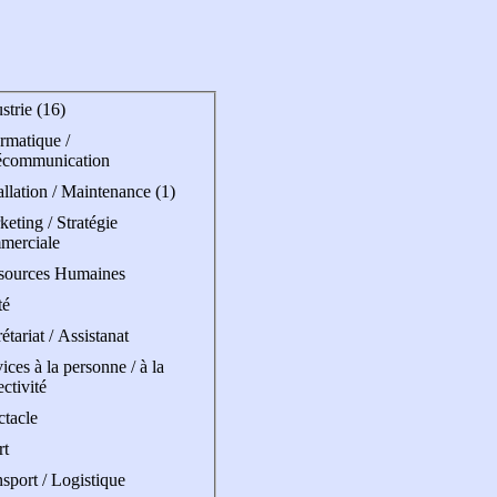
strie (16)
rmatique /
écommunication
allation / Maintenance (1)
eting / Stratégie
merciale
sources Humaines
té
étariat / Assistanat
ices à la personne / à la
ectivité
ctacle
rt
sport / Logistique