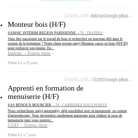
Ajouter cette offre à ma sélection
Intérim
Temps plein
Monteur bois (H/F)
SAMSIC INTERIM REGION PARISIENNE -
78 - TRAPPES
Vous êtes passionné par le travail du bois et recherchez un nouveau défi dans le
secteur de la logistique ? Notre client recrute un(e) Monteur caisse en bois (H/F/D)
pour renforcer son équipe. En...
Intérim - Temps plein
Publié il y a 29 jours
Ajouter cette offre à ma sélection
CDD
Temps plein
Apprenti en formation de
menuiserie (H/F)
SAS RENOUX BOURCIER -
78 - CARRIERES SOUS POISSY
Nous recherchons un(e) apprenti(e), déjà sensibilisé avec la menuiserie, en contrat
d'apprentissage. Vous deviendrez rapidement autonome pour réaliser la pose de
menuiserie puis vous pourrez...
CDD - Temps plein
Publié il y a 7 jours