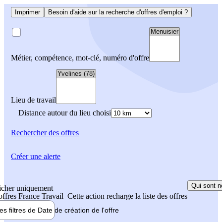
Imprimer
Besoin d'aide sur la recherche d'offres d'emploi ?
Métier, compétence, mot-clé, numéro d'offre
Lieu de travail
Distance autour du lieu choisi
Rechercher
des offres
Créer une alerte
Qui sont n
icher uniquement
 offres France Travail
Cette action recharge la liste des offres
les filtres de
Date de création
de l'offre