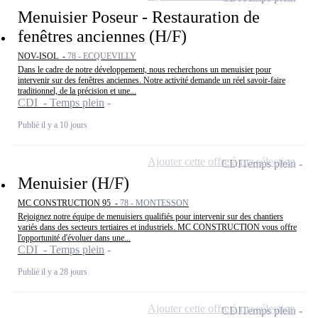
Menuisier Poseur - Restauration de
fenêtres anciennes (H/F)
NOV-ISOL -
78 - ECQUEVILLY
Dans le cadre de notre développement, nous recherchons un menuisier pour
intervenir sur des fenêtres anciennes. Notre activité demande un réel savoir-faire
traditionnel, de la précision et une...
CDI - Temps plein
Publié il y a 10 jours
Ajouter cette offre à ma sélection
CDI
Temps plein
Menuisier (H/F)
MC CONSTRUCTION 95 -
78 - MONTESSON
Rejoignez notre équipe de menuisiers qualifiés pour intervenir sur des chantiers
variés dans des secteurs tertiaires et industriels. MC CONSTRUCTION vous offre
l'opportunité d'évoluer dans une...
CDI - Temps plein
Publié il y a 28 jours
Ajouter cette offre à ma sélection
CDI
Temps plein