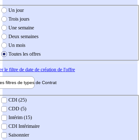
e création de l'offre
Un jour
Trois jours
Une semaine
Deux semaines
Un mois
Toutes les offres
er
le filtre de date de création de l'offre
les filtres de types de
Contrat
de contrat
CDI (25)
CDD (5)
Intérim (15)
CDI Intérimaire
Saisonnier