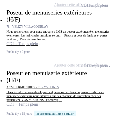
Ajouter cette offre à ma sélection
CDI
Temps plein
Poseur de menuiseries extérieures
(H/F)
78 - VELIZY VILLACOUBLAY
Nous recherchons pour notre entreprise LMS un poseur expérimenté en menuiseries
extérieures. Les principales missions seront : - Dépose et pose de fenêtres et portes-
fenêtres ; - Pose de menuiseries...
CDI - Temps plein
Publié il y a 9 jours
Ajouter cette offre à ma sélection
CDI
Temps plein
Poseur en menuiserie extérieure
(H/F)
ACM FERMETURES -
78 - YVELINES
Dans le cadre de notre développement, nous recherchons un poseur confirmé en
menuiserie extérieure pour intervenir sur des chantiers de rénovation chez des
particuliers. VOS MISSIONS : Encadré(e)...
CDI - Temps plein
Publié il y a 18 jours
Soyez parmi les 1ers à postuler