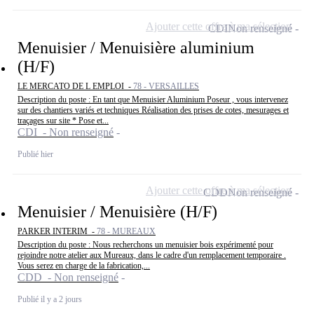
Ajouter cette offre à ma sélection
CDI
Non renseigné
Menuisier / Menuisière aluminium
(H/F)
LE MERCATO DE L EMPLOI -
78 - VERSAILLES
Description du poste : En tant que Menuisier Aluminium Poseur , vous intervenez
sur des chantiers variés et techniques Réalisation des prises de cotes, mesurages et
traçages sur site * Pose et...
CDI - Non renseigné
Publié hier
Ajouter cette offre à ma sélection
CDD
Non renseigné
Menuisier / Menuisière (H/F)
PARKER INTERIM -
78 - MUREAUX
Description du poste : Nous recherchons un menuisier bois expérimenté pour
rejoindre notre atelier aux Mureaux, dans le cadre d'un remplacement temporaire .
Vous serez en charge de la fabrication,...
CDD - Non renseigné
Publié il y a 2 jours