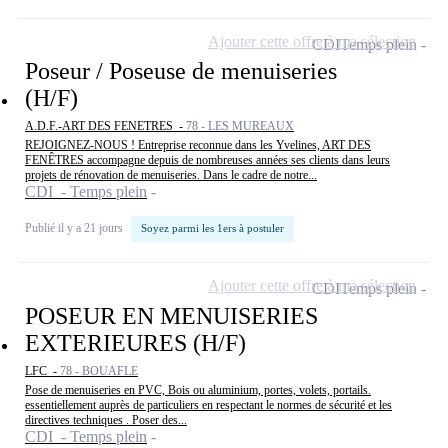
Ajouter cette offre à ma sélection
CDI
Temps plein
Poseur / Poseuse de menuiseries
(H/F)
A.D.F.-ART DES FENETRES -
78 - LES MUREAUX
REJOIGNEZ-NOUS ! Entreprise reconnue dans les Yvelines, ART DES
FENÊTRES accompagne depuis de nombreuses années ses clients dans leurs
projets de rénovation de menuiseries. Dans le cadre de notre...
CDI - Temps plein
Publié il y a 21 jours
Soyez parmi les 1ers à postuler
Ajouter cette offre à ma sélection
CDI
Temps plein
POSEUR EN MENUISERIES
EXTERIEURES (H/F)
LFC -
78 - BOUAFLE
Pose de menuiseries en PVC, Bois ou aluminium, portes, volets, portails.
essentiellement auprès de particuliers en respectant le normes de sécurité et les
directives techniques . Poser des...
CDI - Temps plein