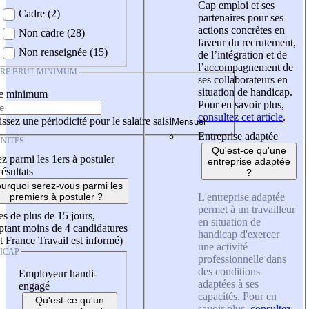
Cap emploi et ses
Cadre (2)
partenaires pour ses
actions concrètes en
Non cadre (28)
faveur du recrutement,
Non renseignée (15)
de l’intégration et de
l’accompagnement de
IRE BRUT MINIMUM
ses collaborateurs en
situation de handicap.
re minimum
Pour en savoir plus,
consultez cet article
.
ssez une périodicité pour le salaire saisi
Entreprise adaptée
NITÉS
Qu'est-ce qu'une
z parmi les 1ers à postuler
entreprise adaptée
résultats
?
urquoi serez-vous parmi les
L'entreprise adaptée
premiers à postuler ?
permet à un travailleur
es de plus de 15 jours,
en situation de
tant moins de 4 candidatures
handicap d'exercer
t France Travail est informé)
une activité
ICAP
professionnelle dans
des conditions
Employeur handi-
adaptées à ses
engagé
capacités. Pour en
Qu'est-ce qu'un
savoir plus,
consultez