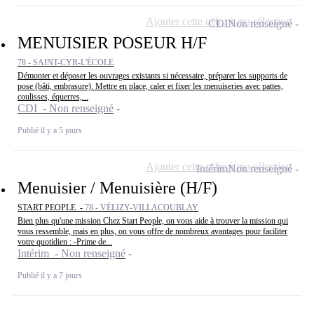
Ajouter cette offre à ma sélection
CDI
Non renseigné
MENUISIER POSEUR H/F
78 - SAINT-CYR-L'ÉCOLE
Démonter et déposer les ouvrages existants si nécessaire, préparer les supports de
pose (bâti, embrasure). Mettre en place, caler et fixer les menuiseries avec pattes,
coulisses, équerres,...
CDI - Non renseigné
Publié il y a 5 jours
Ajouter cette offre à ma sélection
Intérim
Non renseigné
Menuisier / Menuisière (H/F)
START PEOPLE -
78 - VÉLIZY-VILLACOUBLAY
Bien plus qu'une mission Chez Start People, on vous aide à trouver la mission qui
vous ressemble, mais en plus, on vous offre de nombreux avantages pour faciliter
votre quotidien : -Prime de...
Intérim - Non renseigné
Publié il y a 7 jours