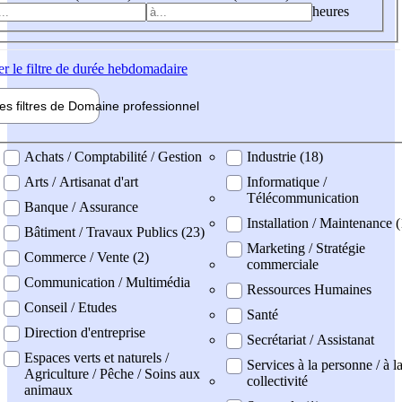
heures
er
le filtre de durée hebdomadaire
les filtres de
Domaine pro
fessionnel
ne professionel
Achats / Comptabilité / Gestion
Industrie (18)
Arts / Artisanat d'art
Informatique /
Télécommunication
Banque / Assurance
Installation / Maintenance (
Bâtiment / Travaux Publics (23)
Marketing / Stratégie
Commerce / Vente (2)
commerciale
Communication / Multimédia
Ressources Humaines
Conseil / Etudes
Santé
Direction d'entreprise
Secrétariat / Assistanat
Espaces verts et naturels /
Services à la personne / à l
Agriculture / Pêche / Soins aux
collectivité
animaux