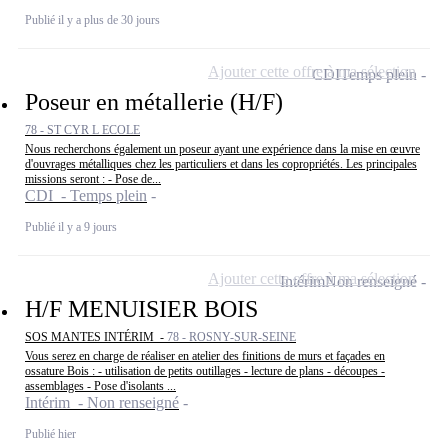
Publié il y a plus de 30 jours
Ajouter cette offre à ma sélection
CDI
Temps plein
Poseur en métallerie (H/F)
78 - ST CYR L ECOLE
Nous recherchons également un poseur ayant une expérience dans la mise en œuvre
d'ouvrages métalliques chez les particuliers et dans les copropriétés. Les principales
missions seront : - Pose de...
CDI - Temps plein
Publié il y a 9 jours
Ajouter cette offre à ma sélection
Intérim
Non renseigné
H/F MENUISIER BOIS
SOS MANTES INTÉRIM -
78 - ROSNY-SUR-SEINE
Vous serez en charge de réaliser en atelier des finitions de murs et façades en
ossature Bois : - utilisation de petits outillages - lecture de plans - découpes -
assemblages - Pose d'isolants ...
Intérim - Non renseigné
Publié hier