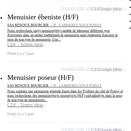
Ajouter cette offre à ma sélection
CDI
Temps plein
Menuisier ébeniste (H/F)
SAS RENOUX BOURCIER -
78 - CARRIERES SOUS POISSY
Nous recherchons un(e) menuiser(ère) capable de fabriquer différents type
d'ouvrages dans un atelier traditionnel de menuiserie mais également d'assurer la
pose de tout type de menuiserie. Une...
CDI - Temps plein
Publié il y a 7 jours
Ajouter cette offre à ma sélection
CDI
Temps plein
Menuisier poseur (H/F)
SAS RENOUX BOURCIER -
78 - CARRIERES SOUS POISSY
Nous sommes une menuiserie générale basée dans les Yvelines du côté de Poissy et
nous recherchons des menuisier(ère)s poseur(se)s (H/F) spécialisé(e)s dans la pose
de tout type de menuiseries...
CDI - Temps plein
Publié il y a 7 jours
Ajouter cette offre à ma sélection
CDI
Temps plein