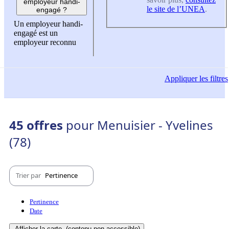
employeur handi-
le site de l’UNEA
.
engagé ?
Un employeur handi-
engagé est un
employeur reconnu
Appliquer
les filtres
45 offres
pour Menuisier - Yvelines
(78)
Trier par
Pertinence
Pertinence
Date
Afficher la carte
(contenu non-accessible)