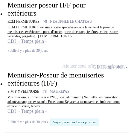
Menuisier poseur H/F pour
extérieurs
ECM FERMETURES -
78 - NEAUPHLE LE CHATEAU
ECM FERMETURES est une société spécialisée dans la vente et la pose de
menuiseries extérieures : porte d'entrée, porte de garage, fenêtres, volets, stores,
vérandas, pergolas(...) ECM FERMETURES...
CDI - Temps plein
Publié il y a plus de 30 jours
Ajouter cette offre à ma sélection
CDI
Temps plein
Menuisier-Poseur de menuiseries
extérieures (H/F)
S M P YVELINOISE -
78 - MAUREPAS
Vos missions, sur menuiserie PVC, bois, aluminium (Neuf et/ou en rénovation
adapté au support existant) : Poser et/ou Réparer la menuiserie en intérieur et/ou
extérieur (verre, fenêtre,...
CDI - Temps plein
Publié il y a plus de 30 jours
Soyez parmi les 1ers à postuler