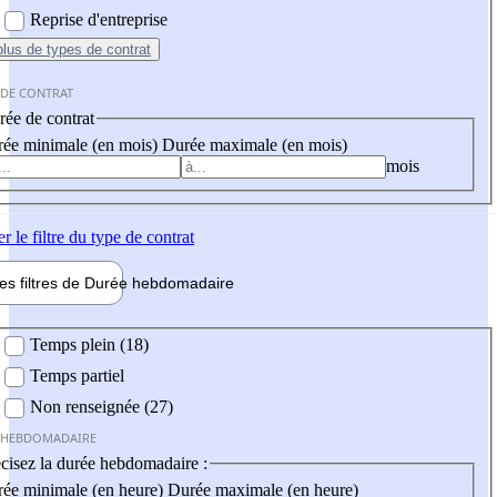
Reprise d'entreprise
plus
de types de contrat
 DE CONTRAT
ée de contrat
ée minimale (en mois)
Durée maximale (en mois)
mois
er
le filtre du type de contrat
les filtres de
Durée hebdo
madaire
 hebdomadaire
Temps plein (18)
Temps partiel
Non renseignée (27)
 HEBDOMADAIRE
cisez la durée hebdomadaire :
ée minimale (en heure)
Durée maximale (en heure)