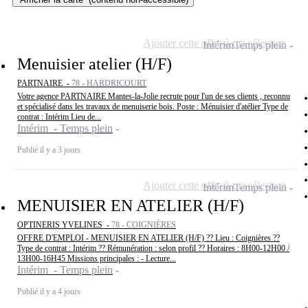
Ajouter cette offre à ma sélection
Intérim
Temps plein
Menuisier atelier (H/F)
PARTNAIRE -
78 - HARDRICOURT
Votre agence PARTNAIRE Mantes-la-Jolie recrute pour l'un de ses clients , reconnu
et spécialisé dans les travaux de menuiserie bois. Poste : Ménuisier d'atélier Type de
contrat : Intérim Lieu de...
Intérim - Temps plein
Publié il y a 3 jours
Ajouter cette offre à ma sélection
Intérim
Temps plein
MENUISIER EN ATELIER (H/F)
OPTINERIS YVELINES -
78 - COIGNIÈRES
OFFRE D'EMPLOI - MENUISIER EN ATELIER (H/F) ?? Lieu : Coignières ??
Type de contrat : Intérim ?? Rémunération : selon profil ?? Horaires : 8H00-12H00 /
13H00-16H45 Missions principales : - Lecture...
Intérim - Temps plein
Publié il y a 4 jours