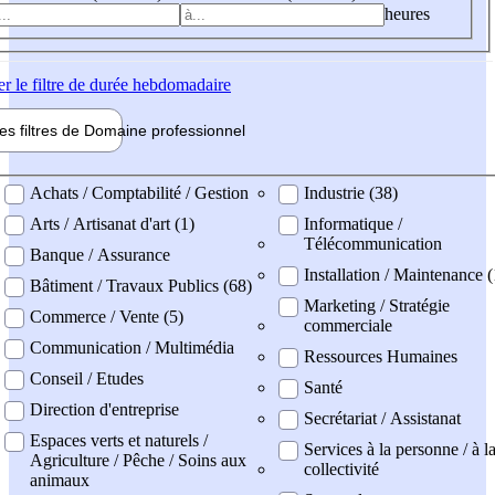
heures
er
le filtre de durée hebdomadaire
les filtres de
Domaine pro
fessionnel
ne professionel
Achats / Comptabilité / Gestion
Industrie (38)
Arts / Artisanat d'art (1)
Informatique /
Télécommunication
Banque / Assurance
Installation / Maintenance (
Bâtiment / Travaux Publics (68)
Marketing / Stratégie
Commerce / Vente (5)
commerciale
Communication / Multimédia
Ressources Humaines
Conseil / Etudes
Santé
Direction d'entreprise
Secrétariat / Assistanat
Espaces verts et naturels /
Services à la personne / à l
Agriculture / Pêche / Soins aux
collectivité
animaux