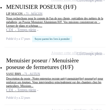
CDI
Temps plein
MENUISIER POSEUR (H/F)
LIP MACON -
71 - MÂCON
Nous recherchons pour le compte de l'un de nos clients, spécialiste des métiers de la
métallerie, un Poseur Menuisier Aluminium H/F. Vos missions consisteront en : -
Lecture de plans et schémas -...
CDI - Temps plein
Publié il y a 17 jours
Soyez parmi les 1ers à postuler
Ajouter cette offre à ma sélection
CDI
Temps plein
Menuisier poseur / Menuisière
poseuse de fermetures (H/F)
SASU BMS -
71 - AUTUN
Description du poste : Notre entreprise recrute un(e) menuisier(ère) poseur(se) pour
renforcer ses équipes. Vous interviendrez principalement sur des chantiers chez les
particuliers. Missions...
CDI - Temps plein
Publié il y a 22 jours