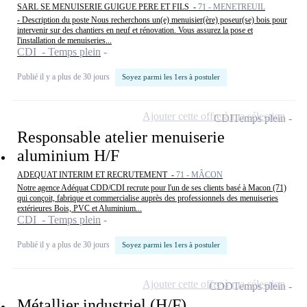
SARL SE MENUISERIE GUIGUE PERE ET FILS -
71 - MENETREUIL
- Description du poste Nous recherchons un(e) menuisier(ère) poseur(se) bois pour
intervenir sur des chantiers en neuf et rénovation. Vous assurez la pose et
l'installation de menuiseries...
CDI - Temps plein
Publié il y a plus de 30 jours
Soyez parmi les 1ers à postuler
Ajouter cette offre à ma sélection
CDI
Temps plein
Responsable atelier menuiserie
aluminium H/F
ADEQUAT INTERIM ET RECRUTEMENT -
71 - MÂCON
Notre agence Adéquat CDD/CDI recrute pour l'un de ses clients basé à Macon (71)
qui conçoit, fabrique et commercialise auprès des professionnels des menuiseries
extérieures Bois, PVC et Aluminium...
CDI - Temps plein
Publié il y a plus de 30 jours
Soyez parmi les 1ers à postuler
Ajouter cette offre à ma sélection
CDD
Temps plein
Métallier industriel (H/F)