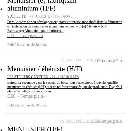
Menuisier (e) fabriquant
aluminium (H/F)
S.A.T.ELITE -
71 - CRECHES SUR SAONE
Dans le cadre de son développement, notre entreprise spécialisée dans la fabrication
et l'installation de menuiseries aluminium recherche un(e) Menuisier(ère)
Fabricant(e) Aluminium pour renforcer...
CDI - Temps plein
Publié il y a plus de 30 jours
Ajouter cette offre à ma sélection
CDI
Temps plein
Menuisier / ébéniste (H/F)
LES ATELIERS GENETIER -
71 - CHAROLLES
Entreprise reconnue dans le secteur du bois, nous recherchons 1 ouvrier qualifié
menuisier ou ébéniste (H/F) afin de renforcer notre équipe de production. D'après 1
plan à l'échelle, vous aurez pour...
CDI - Temps plein
Publié il y a plus de 30 jours
Ajouter cette offre à ma sélection
CDI
Temps plein
MENUISIER (H/F)