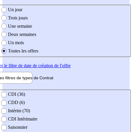
e création de l'offre
Un jour
Trois jours
Une semaine
Deux semaines
Un mois
Toutes les offres
er
le filtre de date de création de l'offre
les filtres de types de
Contrat
de contrat
CDI (36)
CDD (6)
Intérim (70)
CDI Intérimaire
Saisonnier