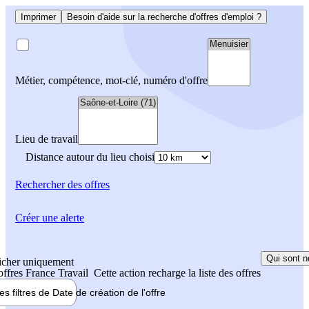
Imprimer
Besoin d'aide sur la recherche d'offres d'emploi ?
Métier, compétence, mot-clé, numéro d'offre
Lieu de travail
Distance autour du lieu choisi
Rechercher
des offres
Créer une alerte
Qui sont n
icher uniquement
 offres France Travail
Cette action recharge la liste des offres
les filtres de
Date de création
de l'offre