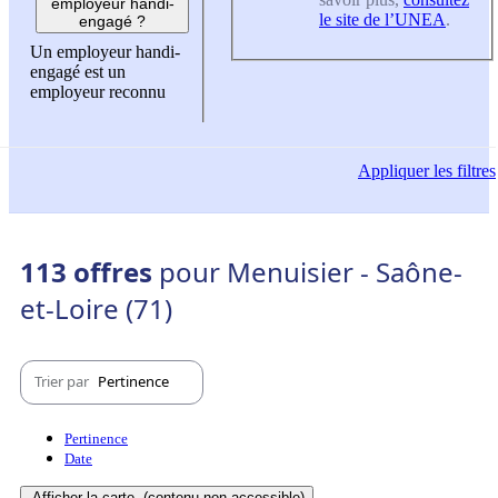
employeur handi-
le site de l’UNEA
.
engagé ?
Un employeur handi-
engagé est un
employeur reconnu
Appliquer
les filtres
113 offres
pour Menuisier - Saône-
et-Loire (71)
Trier par
Pertinence
Pertinence
Date
Afficher la carte
(contenu non-accessible)