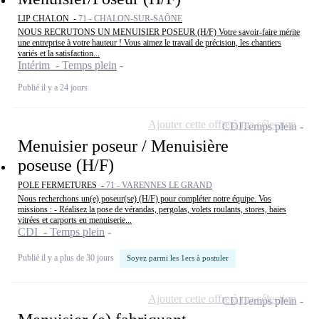
LIP CHALON -
71 - CHALON-SUR-SAÔNE
NOUS RECRUTONS UN MENUISIER POSEUR (H/F) Votre savoir-faire mérite
une entreprise à votre hauteur ! Vous aimez le travail de précision, les chantiers
variés et la satisfaction...
Intérim - Temps plein
Publié il y a 24 jours
Ajouter cette offre à ma sélection
CDI
Temps plein
Menuisier poseur / Menuisière
poseuse (H/F)
POLE FERMETURES -
71 - VARENNES LE GRAND
Nous recherchons un(e) poseur(se) (H/F) pour compléter notre équipe. Vos
missions : - Réalisez la pose de vérandas, pergolas, volets roulants, stores, baies
vitrées et carports en menuiserie...
CDI - Temps plein
Publié il y a plus de 30 jours
Soyez parmi les 1ers à postuler
Ajouter cette offre à ma sélection
CDI
Temps plein