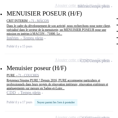
Ajouter cette offre à ma sélection
Intérim
Temps plein
MENUISIER POSEUR (H/F)
CRIT INTERIM -
71 - MÂCON
Dans le cadre du développement de son activité, nous recherchons pour notre client,
spécialisé dans le secteur de la menuiserie, un MENUISIER POSEUR pour une
mission en intérim à MACON - 71000. Le...
Intérim - Temps plein
Publié il y a 15 jours
Ajouter cette offre à ma sélection
CDD
Temps plein
Menuisier poseur (H/F)
PURE -
71 - COUCHES
Rejoignez l'équipe PURE ! Depuis 2016, PURE accompagne particuliers et
professionnels dans leurs projets de rénovation intérieure, rénovation extérieure et
aménagements sur mesure en Saône-et-Loire...
CDD - Temps plein
Publié il y a 17 jours
Soyez parmi les 1ers à postuler
Ajouter cette offre à ma sélection