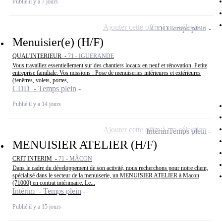
Publié il y a 7 jours
Ajouter cette offre à ma sélection
CDD
Temps plein
Menuisier(e) (H/F)
QUAL'INTERIEUR -
71 - IGUERANDE
Vous travaillez essentiellement sur des chantiers locaux en neuf et rénovation. Petite
entreprise familiale. Vos missions : Pose de menuiseries intérieures et extérieures
(fenêtres, volets, portes,...
CDD - Temps plein
Publié il y a 14 jours
Ajouter cette offre à ma sélection
Intérim
Temps plein
MENUISIER ATELIER (H/F)
CRIT INTERIM -
71 - MÂCON
Dans le cadre du développement de son activité, nous recherchons pour notre client,
spécialisé dans le secteur de la menuiserie, un MENUISIER ATELIER à Macon
(71000) en contrat intérimaire. Le...
Intérim - Temps plein
Publié il y a 15 jours