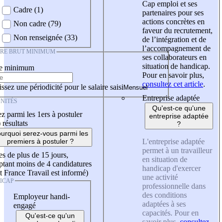
Cap emploi et ses
Cadre (1)
partenaires pour ses
actions concrètes en
Non cadre (79)
faveur du recrutement,
Non renseignée (33)
de l’intégration et de
l’accompagnement de
IRE BRUT MINIMUM
ses collaborateurs en
situation de handicap.
re minimum
Pour en savoir plus,
consultez cet article
.
ssez une périodicité pour le salaire saisi
Entreprise adaptée
NITÉS
Qu'est-ce qu'une
z parmi les 1ers à postuler
entreprise adaptée
)
résultats
?
urquoi serez-vous parmi les
L'entreprise adaptée
premiers à postuler ?
permet à un travailleur
es de plus de 15 jours,
en situation de
tant moins de 4 candidatures
handicap d'exercer
t France Travail est informé)
une activité
ICAP
professionnelle dans
des conditions
Employeur handi-
adaptées à ses
engagé
capacités. Pour en
Qu'est-ce qu'un
savoir plus,
consultez