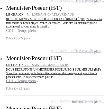
Ajouter cette offre à ma sélection
CDI
Temps plein
Menuisier/Poseur (H/F)
LIP CHALON -
71 - LOUHANS-CHÂTEAURENAUD
RECRUTEMENT - MENUISIER POSEUR EXPÉRIMENTÉ (H/F) Votre savoir-
faire mérite de beaux projets. Venez les réaliser ! Vous êtes un menuisier poseur
expérimenté et vous aimez le travail...
CDI - Temps plein
Publié il y a 24 jours
Ajouter cette offre à ma sélection
CDI
Temps plein
Menuisier/Poseur (H/F)
LIP CHALON -
71 - SAINT-GERMAIN-DU-BOIS
NOUS RECRUTONS UN MENUISIER POSEUR BOIS SUR MESURE (H/F)
Vous êtes passionné par le bois et fier de réaliser des ouvrages uniques ? Pas de
pose en série ! Nous recherchons pour le...
CDI - Temps plein
Publié il y a 24 jours
Ajouter cette offre à ma sélection
Intérim
Temps plein
Menuisier/Poseur (H/F)