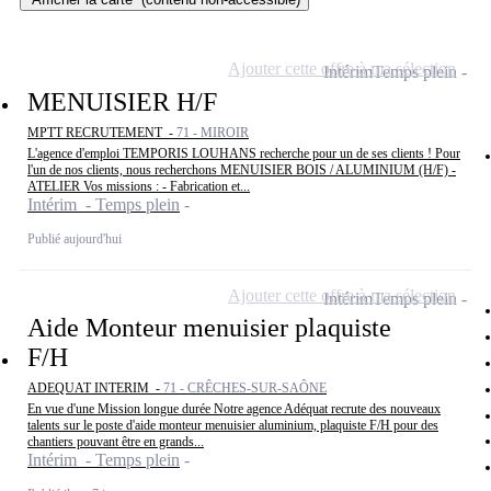
Ajouter cette offre à ma sélection
Intérim
Temps plein
MENUISIER H/F
MPTT RECRUTEMENT -
71 - MIROIR
L'agence d'emploi TEMPORIS LOUHANS recherche pour un de ses clients ! Pour
l'un de nos clients, nous recherchons MENUISIER BOIS / ALUMINIUM (H/F) -
ATELIER Vos missions : - Fabrication et...
Intérim - Temps plein
Publié aujourd'hui
Ajouter cette offre à ma sélection
Intérim
Temps plein
Aide Monteur menuisier plaquiste
F/H
ADEQUAT INTERIM -
71 - CRÊCHES-SUR-SAÔNE
En vue d'une Mission longue durée Notre agence Adéquat recrute des nouveaux
talents sur le poste d'aide monteur menuisier aluminium, plaquiste F/H pour des
chantiers pouvant être en grands...
Intérim - Temps plein