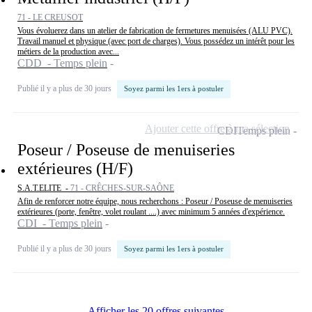
71 - LE CREUSOT
Vous évoluerez dans un atelier de fabrication de fermetures menuisées (ALU PVC).
Travail manuel et physique (avec port de charges). Vous possédez un intérêt pour les
métiers de la production avec...
CDD - Temps plein
Publié il y a plus de 30 jours
Soyez parmi les 1ers à postuler
Ajouter cette offre à ma sélection
CDI
Temps plein
Poseur / Poseuse de menuiseries
extérieures (H/F)
S.A.T.ELITE -
71 - CRÊCHES-SUR-SAÔNE
Afin de renforcer notre équipe, nous recherchons : Poseur / Poseuse de menuiseries
extérieures (porte, fenêtre, volet roulant ....) avec minimum 5 années d'expérience.
CDI - Temps plein
Publié il y a plus de 30 jours
Soyez parmi les 1ers à postuler
Afficher les 20 offres suivantes