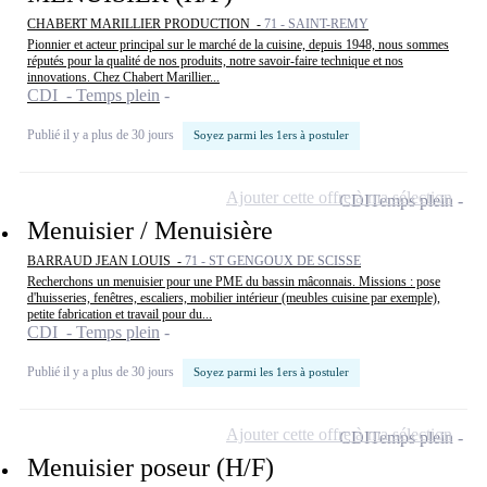
CHABERT MARILLIER PRODUCTION -
71 - SAINT-REMY
Pionnier et acteur principal sur le marché de la cuisine, depuis 1948, nous sommes
réputés pour la qualité de nos produits, notre savoir-faire technique et nos
innovations. Chez Chabert Marillier...
CDI - Temps plein
Publié il y a plus de 30 jours
Soyez parmi les 1ers à postuler
Ajouter cette offre à ma sélection
CDI
Temps plein
Menuisier / Menuisière
BARRAUD JEAN LOUIS -
71 - ST GENGOUX DE SCISSE
Recherchons un menuisier pour une PME du bassin mâconnais. Missions : pose
d'huisseries, fenêtres, escaliers, mobilier intérieur (meubles cuisine par exemple),
petite fabrication et travail pour du...
CDI - Temps plein
Publié il y a plus de 30 jours
Soyez parmi les 1ers à postuler
Ajouter cette offre à ma sélection
CDI
Temps plein
Menuisier poseur (H/F)