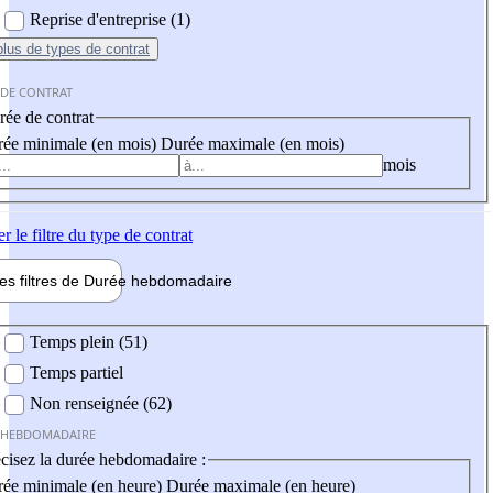
Reprise d'entreprise (1)
plus
de types de contrat
 DE CONTRAT
ée de contrat
ée minimale (en mois)
Durée maximale (en mois)
mois
er
le filtre du type de contrat
les filtres de
Durée hebdo
madaire
 hebdomadaire
Temps plein (51)
Temps partiel
Non renseignée (62)
 HEBDOMADAIRE
cisez la durée hebdomadaire :
ée minimale (en heure)
Durée maximale (en heure)