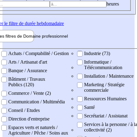
heures
er
le filtre de durée hebdomadaire
les filtres de
Domaine pro
fessionnel
ne professionel
Achats / Comptabilité / Gestion
Industrie (73)
Arts / Artisanat d'art
Informatique /
Télécommunication
Banque / Assurance
Installation / Maintenance
Bâtiment / Travaux
Publics (120)
Marketing / Stratégie
commerciale
Commerce / Vente (2)
Ressources Humaines
Communication / Multimédia
Santé
Conseil / Etudes
Secrétariat / Assistanat
Direction d'entreprise
Services à la personne / à l
Espaces verts et naturels /
collectivité (2)
Agriculture / Pêche / Soins aux