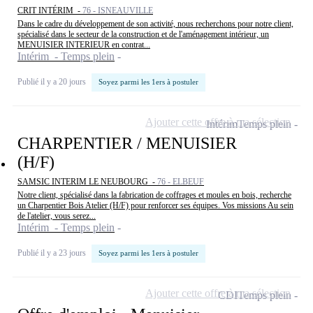
CRIT INTÉRIM -
76 - ISNEAUVILLE
Dans le cadre du développement de son activité, nous recherchons pour notre client,
spécialisé dans le secteur de la construction et de l'aménagement intérieur, un
MENUISIER INTERIEUR en contrat...
Intérim - Temps plein
Publié il y a 20 jours
Soyez parmi les 1ers à postuler
Ajouter cette offre à ma sélection
Intérim
Temps plein
CHARPENTIER / MENUISIER
(H/F)
SAMSIC INTERIM LE NEUBOURG -
76 - ELBEUF
Notre client, spécialisé dans la fabrication de coffrages et moules en bois, recherche
un Charpentier Bois Atelier (H/F) pour renforcer ses équipes. Vos missions Au sein
de l'atelier, vous serez...
Intérim - Temps plein
Publié il y a 23 jours
Soyez parmi les 1ers à postuler
Ajouter cette offre à ma sélection
CDI
Temps plein