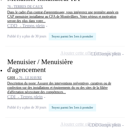
76 - TERRES DE CAUX
Dans le cadre d'un contrat d'apprentissage, vous intégrerez une première année en
CAP menuisier installateur au CFA de Montivilliers. Votre sérieux et motivation
seront des plus dans votre...
CDD - Temps plein
Publié il y a plus de 30 jours
Soyez parmi les 1ers à postuler
Ajouter cette offre à ma sélection
CDI
Temps plein
Menuisier / Menuisière
d'agencement
GHH -
76 - LE HAVRE
Description du poste: Assurer des interventions préventives, curatives ou de
confection sur des installations et équipements du ou des sites de la filière
d'affectation nécessitant des compétences...
CDI - Temps plein
Publié il y a plus de 30 jours
Soyez parmi les 1ers à postuler
Ajouter cette offre à ma sélection
CDD
Temps plein