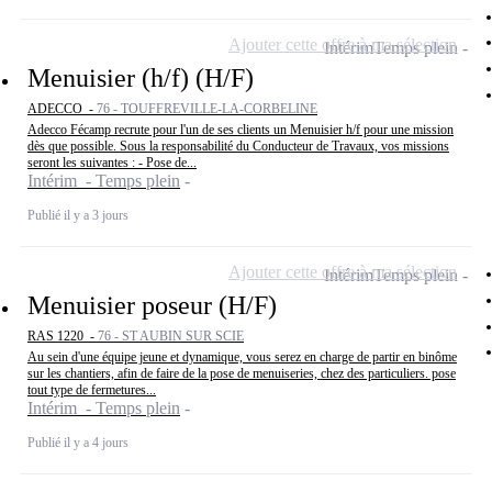
Ajouter cette offre à ma sélection
Intérim
Temps plein
Menuisier (h/f) (H/F)
ADECCO -
76 - TOUFFREVILLE-LA-CORBELINE
Adecco Fécamp recrute pour l'un de ses clients un Menuisier h/f pour une mission
dès que possible. Sous la responsabilité du Conducteur de Travaux, vos missions
seront les suivantes : - Pose de...
Intérim - Temps plein
Publié il y a 3 jours
Ajouter cette offre à ma sélection
Intérim
Temps plein
Menuisier poseur (H/F)
RAS 1220 -
76 - ST AUBIN SUR SCIE
Au sein d'une équipe jeune et dynamique, vous serez en charge de partir en binôme
sur les chantiers, afin de faire de la pose de menuiseries, chez des particuliers. pose
tout type de fermetures...
Intérim - Temps plein
Publié il y a 4 jours