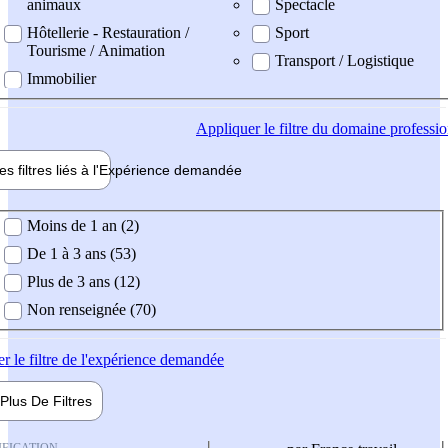
animaux
Spectacle
Hôtellerie - Restauration /
Sport
Tourisme / Animation
Transport / Logistique
Immobilier
Appliquer
le filtre du domaine professi
es filtres liés à l'
Expérience
demandée
ience demandée
Moins de 1 an (2)
De 1 à 3 ans (53)
Plus de 3 ans (12)
Non renseignée (70)
er
le filtre de l'expérience demandée
Plus De
Filtres