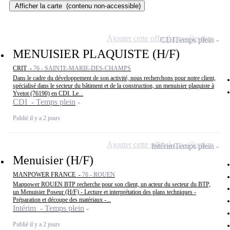
Afficher la carte
(contenu non-accessible)
Ajouter cette offre à ma sélection
CDI
Temps plein
MENUISIER PLAQUISTE (H/F)
CRIT -
76 - SAINTE-MARIE-DES-CHAMPS
Dans le cadre du développement de son activité, nous recherchons pour notre client,
spécialisé dans le secteur du bâtiment et de la construction, un menuisier plaquiste à
Yvetot (76190) en CDI. Le...
CDI - Temps plein
Publié il y a 2 jours
Ajouter cette offre à ma sélection
Intérim
Temps plein
Menuisier (H/F)
MANPOWER FRANCE -
76 - ROUEN
Manpower ROUEN BTP recherche pour son client, un acteur du secteur du BTP,
un Menuisier Poseur (H/F) - Lecture et interprétation des plans techniques -
Préparation et découpe des matériaux -...
Intérim - Temps plein
Publié il y a 2 jours