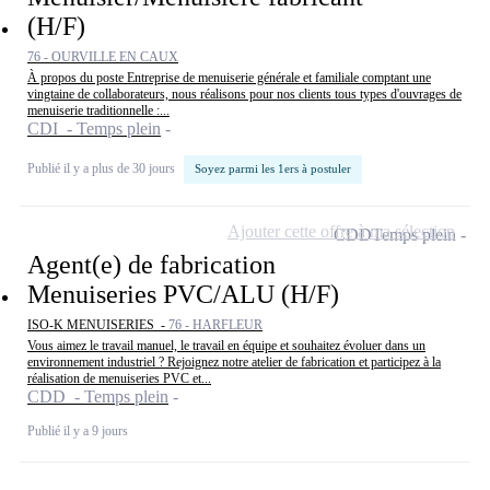
(H/F)
76 - OURVILLE EN CAUX
À propos du poste Entreprise de menuiserie générale et familiale comptant une
vingtaine de collaborateurs, nous réalisons pour nos clients tous types d'ouvrages de
menuiserie traditionnelle :...
CDI - Temps plein
Publié il y a plus de 30 jours
Soyez parmi les 1ers à postuler
Ajouter cette offre à ma sélection
CDD
Temps plein
Agent(e) de fabrication
Menuiseries PVC/ALU (H/F)
ISO-K MENUISERIES -
76 - HARFLEUR
Vous aimez le travail manuel, le travail en équipe et souhaitez évoluer dans un
environnement industriel ? Rejoignez notre atelier de fabrication et participez à la
réalisation de menuiseries PVC et...
CDD - Temps plein
Publié il y a 9 jours