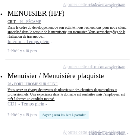
Ajouter cette offre à ma sélection
Intérim
Temps plein
MENUISIER (H/F)
CRIT -
76 - FÉCAMP
Dans le cadre du développement de son activité, nous recherchons pour notre client,
spécialisé dans le secteur de la menuiserie, un menuisier. Vous serez chargé(e) de la
réalisation de travaux de...
Intérim - Temps plein
Publié il y a 10 jours
Ajouter cette offre à ma sélection
CDI
Temps plein
Menuisier / Menuisière plaquiste
76 - PORT JEROME SUR SEINE
Vous serez en charge de travaux de platerie sur des chantiers de particuliers et
professionnels. Une expérience dans le domaine est souhaitée mais l'employeur est
prêt à former un candidat motivé.
CDI - Temps plein
Publié il y a 19 jours
Soyez parmi les 1ers à postuler
Ajouter cette offre à ma sélection
Intérim
Temps plein