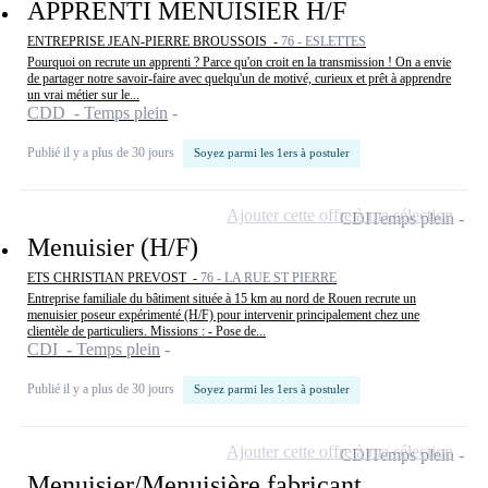
APPRENTI MENUISIER H/F
ENTREPRISE JEAN-PIERRE BROUSSOIS -
76 - ESLETTES
Pourquoi on recrute un apprenti ? Parce qu'on croit en la transmission ! On a envie
de partager notre savoir-faire avec quelqu'un de motivé, curieux et prêt à apprendre
un vrai métier sur le...
CDD - Temps plein
Publié il y a plus de 30 jours
Soyez parmi les 1ers à postuler
Ajouter cette offre à ma sélection
CDI
Temps plein
Menuisier (H/F)
ETS CHRISTIAN PREVOST -
76 - LA RUE ST PIERRE
Entreprise familiale du bâtiment située à 15 km au nord de Rouen recrute un
menuisier poseur expérimenté (H/F) pour intervenir principalement chez une
clientèle de particuliers. Missions : - Pose de...
CDI - Temps plein
Publié il y a plus de 30 jours
Soyez parmi les 1ers à postuler
Ajouter cette offre à ma sélection
CDI
Temps plein
Menuisier/Menuisière fabricant