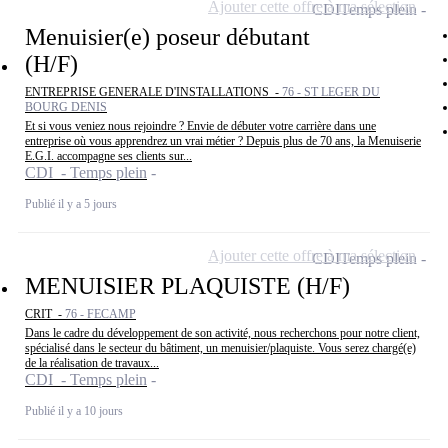
Ajouter cette offre à ma sélection
CDI
Temps plein
Menuisier(e) poseur débutant
(H/F)
ENTREPRISE GENERALE D'INSTALLATIONS -
76 - ST LEGER DU
BOURG DENIS
Et si vous veniez nous rejoindre ? Envie de débuter votre carrière dans une
entreprise où vous apprendrez un vrai métier ? Depuis plus de 70 ans, la Menuiserie
E.G.I. accompagne ses clients sur...
CDI - Temps plein
Publié il y a 5 jours
Ajouter cette offre à ma sélection
CDI
Temps plein
MENUISIER PLAQUISTE (H/F)
CRIT -
76 - FECAMP
Dans le cadre du développement de son activité, nous recherchons pour notre client,
spécialisé dans le secteur du bâtiment, un menuisier/plaquiste. Vous serez chargé(e)
de la réalisation de travaux...
CDI - Temps plein
Publié il y a 10 jours