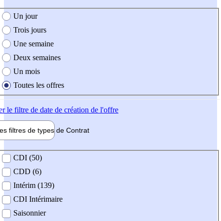
e création de l'offre
Un jour
Trois jours
Une semaine
Deux semaines
Un mois
Toutes les offres
er
le filtre de date de création de l'offre
les filtres de types de
Contrat
de contrat
CDI (50)
CDD (6)
Intérim (139)
CDI Intérimaire
Saisonnier