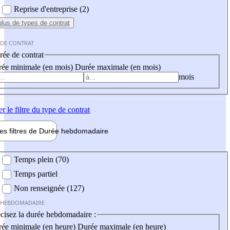
Reprise d'entreprise (2)
plus
de types de contrat
 DE CONTRAT
ée de contrat
ée minimale (en mois)
Durée maximale (en mois)
mois
er
le filtre du type de contrat
les filtres de
Durée hebdo
madaire
 hebdomadaire
Temps plein (70)
Temps partiel
Non renseignée (127)
 HEBDOMADAIRE
cisez la durée hebdomadaire :
ée minimale (en heure)
Durée maximale (en heure)