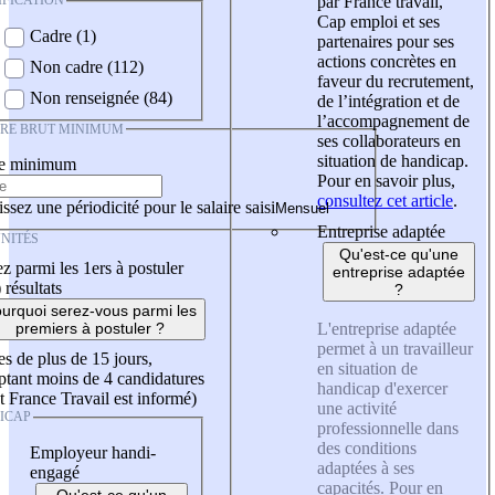
IFICATION
par France travail,
Cap emploi et ses
Cadre (1)
partenaires pour ses
actions concrètes en
Non cadre (112)
faveur du recrutement,
Non renseignée (84)
de l’intégration et de
l’accompagnement de
IRE BRUT MINIMUM
ses collaborateurs en
situation de handicap.
re minimum
Pour en savoir plus,
consultez cet article
.
ssez une périodicité pour le salaire saisi
Entreprise adaptée
NITÉS
Qu'est-ce qu'une
z parmi les 1ers à postuler
entreprise adaptée
)
résultats
?
urquoi serez-vous parmi les
L'entreprise adaptée
premiers à postuler ?
permet à un travailleur
es de plus de 15 jours,
en situation de
tant moins de 4 candidatures
handicap d'exercer
t France Travail est informé)
une activité
ICAP
professionnelle dans
des conditions
Employeur handi-
adaptées à ses
engagé
capacités. Pour en
Qu'est-ce qu'un