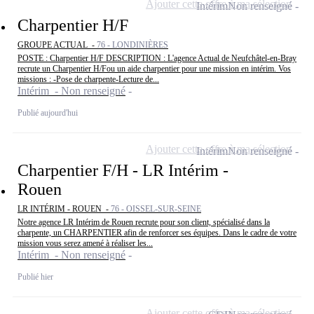
Ajouter cette offre à ma sélection
Intérim
Non renseigné
Charpentier H/F
GROUPE ACTUAL -
76 - LONDINIÈRES
POSTE : Charpentier H/F DESCRIPTION : L'agence Actual de Neufchâtel-en-Bray
recrute un Charpentier H/Fou un aide charpentier pour une mission en intérim. Vos
missions : -Pose de charpente-Lecture de...
Intérim - Non renseigné
Publié aujourd'hui
Ajouter cette offre à ma sélection
Intérim
Non renseigné
Charpentier F/H - LR Intérim -
Rouen
LR INTÉRIM - ROUEN -
76 - OISSEL-SUR-SEINE
Notre agence LR Intérim de Rouen recrute pour son client, spécialisé dans la
charpente, un CHARPENTIER afin de renforcer ses équipes. Dans le cadre de votre
mission vous serez amené à réaliser les...
Intérim - Non renseigné
Publié hier
Ajouter cette offre à ma sélection