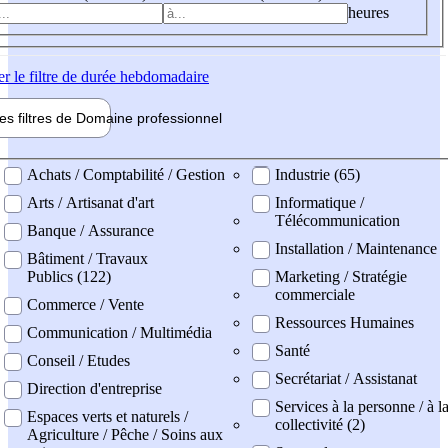
heures
er
le filtre de durée hebdomadaire
les filtres de
Domaine pro
fessionnel
ne professionel
Achats / Comptabilité / Gestion
Industrie (65)
Arts / Artisanat d'art
Informatique /
Télécommunication
Banque / Assurance
Installation / Maintenance
Bâtiment / Travaux
Publics (122)
Marketing / Stratégie
commerciale
Commerce / Vente
Ressources Humaines
Communication / Multimédia
Santé
Conseil / Etudes
Secrétariat / Assistanat
Direction d'entreprise
Services à la personne / à l
Espaces verts et naturels /
collectivité (2)
Agriculture / Pêche / Soins aux