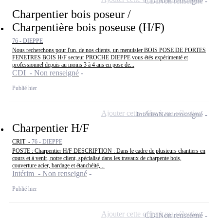
CDI
Non renseigné
Charpentier bois poseur /
Charpentière bois poseuse (H/F)
76 - DIEPPE
Nous recherchons pour l'un. de nos clients, un menuisier BOIS POSE DE PORTES
FENETRES BOIS H/F secteur PROCHE DIEPPE vous étés expérimenté et
professionnel depuis au moins 3 à 4 ans en pose de...
CDI - Non renseigné
Publié hier
Ajouter cette offre à ma sélection
Intérim
Non renseigné
Charpentier H/F
CRIT -
76 - DIEPPE
POSTE : Charpentier H/F DESCRIPTION : Dans le cadre de plusieurs chantiers en
cours et à venir, notre client, spécialisé dans les travaux de charpente bois,
couverture acier, bardage et étanchéité,...
Intérim - Non renseigné
Publié hier
Ajouter cette offre à ma sélection
CDI
Non renseigné