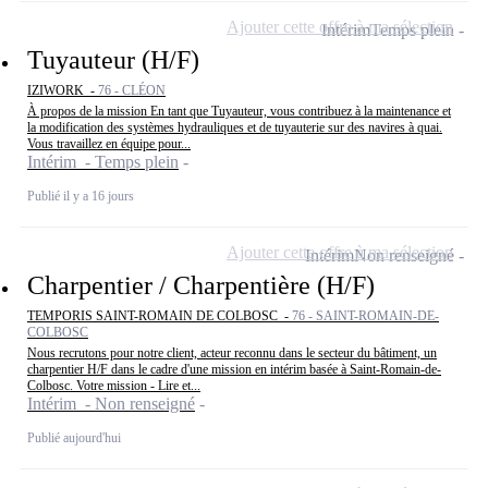
Ajouter cette offre à ma sélection
Intérim
Temps plein
Tuyauteur (H/F)
IZIWORK -
76 - CLÉON
À propos de la mission En tant que Tuyauteur, vous contribuez à la maintenance et
la modification des systèmes hydrauliques et de tuyauterie sur des navires à quai.
Vous travaillez en équipe pour...
Intérim - Temps plein
Publié il y a 16 jours
Ajouter cette offre à ma sélection
Intérim
Non renseigné
Charpentier / Charpentière (H/F)
TEMPORIS SAINT-ROMAIN DE COLBOSC -
76 - SAINT-ROMAIN-DE-
COLBOSC
Nous recrutons pour notre client, acteur reconnu dans le secteur du bâtiment, un
charpentier H/F dans le cadre d'une mission en intérim basée à Saint-Romain-de-
Colbosc. Votre mission - Lire et...
Intérim - Non renseigné
Publié aujourd'hui