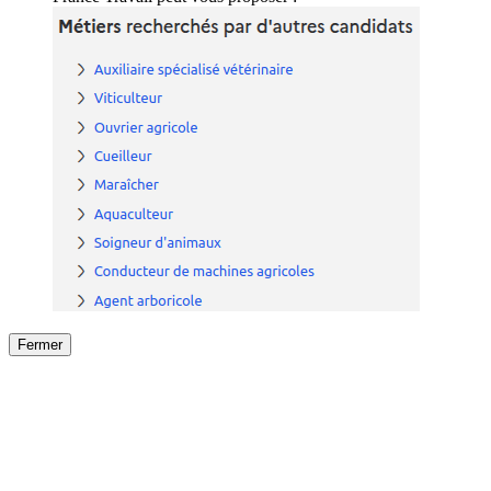
Fermer
Fermer
le détail de l'offre
/
Offre
sur
Offre précéden