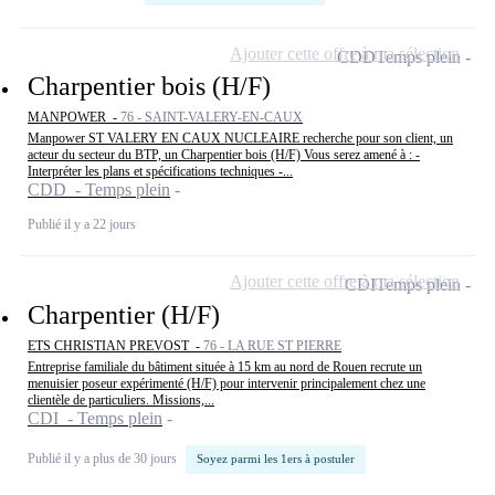
Ajouter cette offre à ma sélection
CDD
Temps plein
Charpentier bois (H/F)
MANPOWER -
76 - SAINT-VALERY-EN-CAUX
Manpower ST VALERY EN CAUX NUCLEAIRE recherche pour son client, un
acteur du secteur du BTP, un Charpentier bois (H/F) Vous serez amené à : -
Interpréter les plans et spécifications techniques -...
CDD - Temps plein
Publié il y a 22 jours
Ajouter cette offre à ma sélection
CDI
Temps plein
Charpentier (H/F)
ETS CHRISTIAN PREVOST -
76 - LA RUE ST PIERRE
Entreprise familiale du bâtiment située à 15 km au nord de Rouen recrute un
menuisier poseur expérimenté (H/F) pour intervenir principalement chez une
clientèle de particuliers. Missions,...
CDI - Temps plein
Publié il y a plus de 30 jours
Soyez parmi les 1ers à postuler