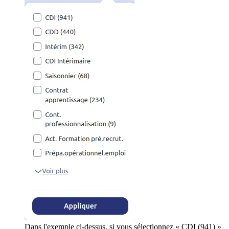
Dans l'exemple ci-dessus, si vous sélectionnez « CDI (941) »