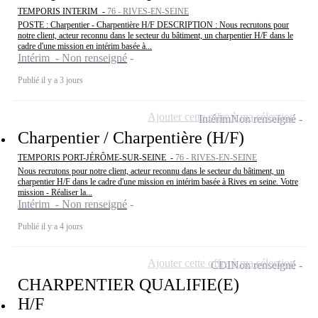
TEMPORIS INTERIM -
76 - RIVES-EN-SEINE
POSTE : Charpentier - Charpentière H/F DESCRIPTION : Nous recrutons pour
notre client, acteur reconnu dans le secteur du bâtiment, un charpentier H/F dans le
cadre d'une mission en intérim basée à...
Intérim - Non renseigné
Publié il y a 3 jours
Ajouter cette offre à ma sélection
Intérim
Non renseigné
Charpentier / Charpentière (H/F)
TEMPORIS PORT-JÉRÔME-SUR-SEINE -
76 - RIVES-EN-SEINE
Nous recrutons pour notre client, acteur reconnu dans le secteur du bâtiment, un
charpentier H/F dans le cadre d'une mission en intérim basée à Rives en seine. Votre
mission - Réaliser la...
Intérim - Non renseigné
Publié il y a 4 jours
Ajouter cette offre à ma sélection
CDI
Non renseigné
CHARPENTIER QUALIFIE(E)
H/F