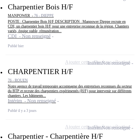
Charpentier Bois H/F
MANPOWER -
76 - DIEPPE
POSTE : Charpentier Bois H/F DESCRIPTION : Manpower Dieppe recrute en
CDI, un charpentier bois H/F pour une entreprise reconnue de la région. Chantiers
variés, équipe stable, rémunération...
CDI - Non renseigné
Publié hier
Ajouter cette offre à ma sélection
Intérim
Non renseigné
CHARPENTIER H/F
76 - ROUEN
Notre agence de travail temporaire accompagne des entreprises reconnues du secteur
du BTP et recrute des charpentiers expérimentés (H/F) pour intervenir sur différents
chantiers. Les bâtiments...
Intérim - Non renseigné
Publié il y a 3 jours
Ajouter cette offre à ma sélection
Intérim
Non renseigné
Charpentier - Charpentière H/F