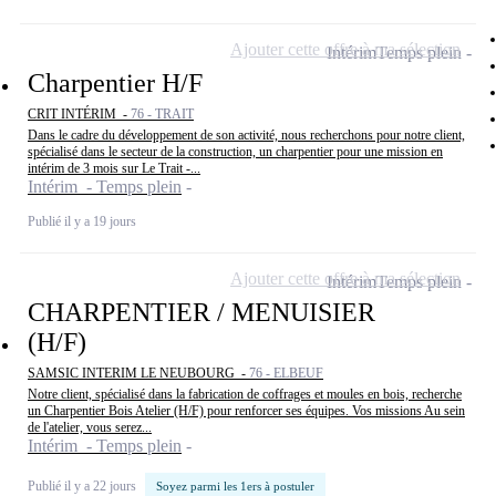
Ajouter cette offre à ma sélection
Intérim
Temps plein
Charpentier H/F
CRIT INTÉRIM -
76 - TRAIT
Dans le cadre du développement de son activité, nous recherchons pour notre client,
spécialisé dans le secteur de la construction, un charpentier pour une mission en
intérim de 3 mois sur Le Trait -...
Intérim - Temps plein
Publié il y a 19 jours
Ajouter cette offre à ma sélection
Intérim
Temps plein
CHARPENTIER / MENUISIER
(H/F)
SAMSIC INTERIM LE NEUBOURG -
76 - ELBEUF
Notre client, spécialisé dans la fabrication de coffrages et moules en bois, recherche
un Charpentier Bois Atelier (H/F) pour renforcer ses équipes. Vos missions Au sein
de l'atelier, vous serez...
Intérim - Temps plein
Publié il y a 22 jours
Soyez parmi les 1ers à postuler