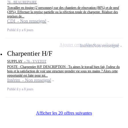
76 - BEAUREPAIRE
Travailler en équipe (2 personnes) sur des chantiers de rénovation (80%) et de neuf
(20%). Effectuer la reprise partielle ou la réfection totale de charpente. Réaliser des
reprises de...
CDI - Non renseigné
Publié il y a 6 jours
Ajouter cette offre à ma sélection
Intérim
Non renseigné
Charpentier H/F
SUPPLAY -
76 - YVETOT
POSTE : Charpentier H/F DESCRIPTION : Tu aimes le travail bien fait, l'odeur du
bois et la satisfaction de voir une structure prendre vie sous tes mains ? Alors cette
opportunité est faite pour toi...
Intérim - Non renseigné
Publié il y a 8 jours
Afficher les 20 offres suivantes