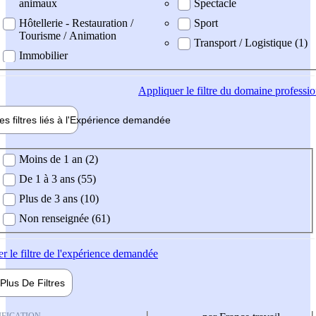
animaux
Spectacle
Hôtellerie - Restauration /
Sport
Tourisme / Animation
Transport / Logistique (1)
Immobilier
Appliquer
le filtre du domaine professi
es filtres liés à l'
Expérience
demandée
ience demandée
Moins de 1 an (2)
De 1 à 3 ans (55)
Plus de 3 ans (10)
Non renseignée (61)
er
le filtre de l'expérience demandée
Plus De
Filtres