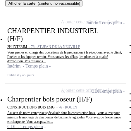
Afficher la carte
(contenu non-accessible)
Ajouter cette offre à ma sélection
Intérim
Temps plein
CHARPENTIER INDUSTRIEL
(H/F)
2H INTERIM -
76 - ST JEAN DE LA NEUVILLE
Vous prenez en charge des opérations de la préparation à la réception, avec le client,
l'atelier et les équipes terrain. Vous suivez les délais, les plans et la qualité
d'exécution. Vos missions...
Intérim - Temps plein
Publié il y a 9 jours
Ajouter cette offre à ma sélection
CDI
Temps plein
Charpentier bois poseur (H/F)
CONSTRUCTIONS BOIS EMG -
76 - ROUEN
Au sein de notre entreprise spécialisée dans la construction bois , vous aurez pour
mission le montage de charpentes de bâtiments agricoles Vous avez de l'expérience
en charpente. Vous acceptez les...
CDI - Temps plein