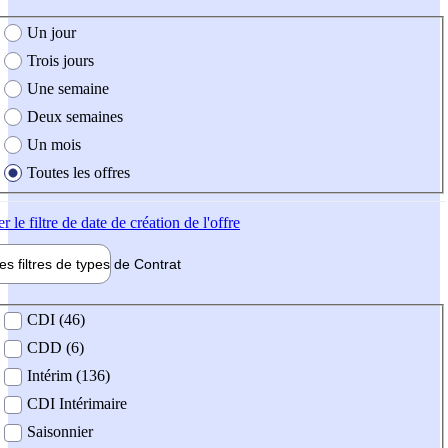
e création de l'offre
Un jour
Trois jours
Une semaine
Deux semaines
Un mois
Toutes les offres
er
le filtre de date de création de l'offre
les filtres de types de
Contrat
de contrat
CDI (46)
CDD (6)
Intérim (136)
CDI Intérimaire
Saisonnier