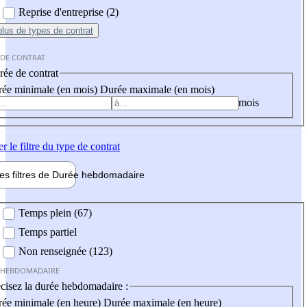
Reprise d'entreprise (2)
plus
de types de contrat
 DE CONTRAT
ée de contrat
ée minimale (en mois)
Durée maximale (en mois)
mois
er
le filtre du type de contrat
les filtres de
Durée hebdo
madaire
 hebdomadaire
Temps plein (67)
Temps partiel
Non renseignée (123)
 HEBDOMADAIRE
cisez la durée hebdomadaire :
ée minimale (en heure)
Durée maximale (en heure)