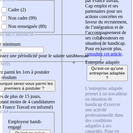
IFICATION
par France travail,
Cap emploi et ses
Cadre (2)
partenaires pour ses
actions concrètes en
Non cadre (99)
faveur du recrutement,
Non renseignée (89)
de l’intégration et de
l’accompagnement de
IRE BRUT MINIMUM
ses collaborateurs en
situation de handicap.
re minimum
Pour en savoir plus,
consultez cet article
.
ssez une périodicité pour le salaire saisi
Entreprise adaptée
NITÉS
Qu'est-ce qu'une
z parmi les 1ers à postuler
entreprise adaptée
)
résultats
?
urquoi serez-vous parmi les
L'entreprise adaptée
premiers à postuler ?
permet à un travailleur
es de plus de 15 jours,
en situation de
tant moins de 4 candidatures
handicap d'exercer
t France Travail est informé)
une activité
ICAP
professionnelle dans
des conditions
Employeur handi-
adaptées à ses
engagé
capacités. Pour en
Qu'est-ce qu'un