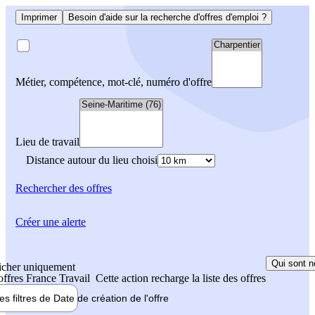
Imprimer
Besoin d'aide sur la recherche d'offres d'emploi ?
Métier, compétence, mot-clé, numéro d'offre
Lieu de travail
Distance autour du lieu choisi
Rechercher
des offres
Créer une alerte
Qui sont n
icher uniquement
 offres France Travail
Cette action recharge la liste des offres
les filtres de
Date de création
de l'offre