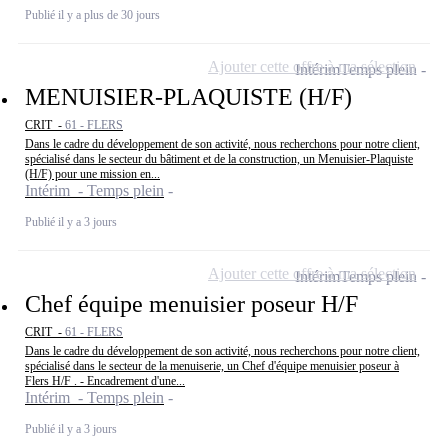
Publié il y a plus de 30 jours
Ajouter cette offre à ma sélection
Intérim
Temps plein
MENUISIER-PLAQUISTE (H/F)
CRIT -
61 - FLERS
Dans le cadre du développement de son activité, nous recherchons pour notre client,
spécialisé dans le secteur du bâtiment et de la construction, un Menuisier-Plaquiste
(H/F) pour une mission en...
Intérim - Temps plein
Publié il y a 3 jours
Ajouter cette offre à ma sélection
Intérim
Temps plein
Chef équipe menuisier poseur H/F
CRIT -
61 - FLERS
Dans le cadre du développement de son activité, nous recherchons pour notre client,
spécialisé dans le secteur de la menuiserie, un Chef d'équipe menuisier poseur à
Flers H/F . - Encadrement d'une...
Intérim - Temps plein
Publié il y a 3 jours