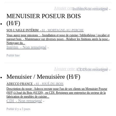
Ajouter cette offre à ma sélection
Intérim
Non renseigné
MENUISIER POSEUR BOIS
(H/F)
SOS L'AIGLE INTÉRIM -
61 - MORTAGNE-AU-PERCHE
Vous aurez pour missions : - Installation et pose de cuisine / bibliothèque / escalier et
parquet bois. - Maintenance sur diverses poses - Réaliser les finitions après la pose -
Nettoyage du...
Intérim - Non renseigné
Publié hier
Ajouter cette offre à ma sélection
CDI
Non renseigné
Menuisier / Menuisière (H/F)
ADECCO FRANCE -
61 - JOUÉ-DU-BOIS
Description du poste : Adecco recrute pour l'un de ses clients un Menuisier Poseur
(H/F) à Joué du Bois (61320) , en CDI. Rejoignez une entreprise du secteur de la
fabrication de meubles de cuisine...
CDI - Non renseigné
Publié il y a 5 jours