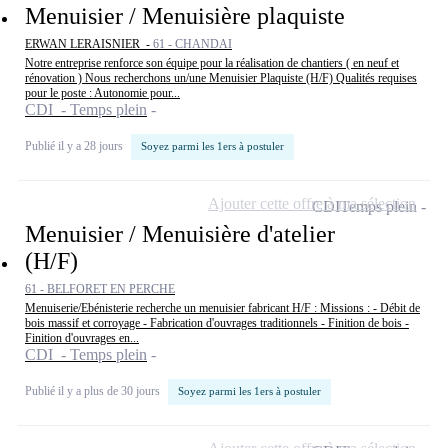
Menuisier / Menuisière plaquiste
ERWAN LERAISNIER -
61 - CHANDAI
Notre entreprise renforce son équipe pour la réalisation de chantiers ( en neuf et
rénovation ) Nous recherchons un/une Menuisier Plaquiste (H/F) Qualités requises
pour le poste : Autonomie pour...
CDI - Temps plein
Publié il y a 28 jours
Soyez parmi les 1ers à postuler
Ajouter cette offre à ma sélection
CDI
Temps plein
Menuisier / Menuisière d'atelier
(H/F)
61 - BELFORET EN PERCHE
Menuiserie/Ebénisterie recherche un menuisier fabricant H/F : Missions : - Débit de
bois massif et corroyage - Fabrication d'ouvrages traditionnels - Finition de bois -
Finition d'ouvrages en...
CDI - Temps plein
Publié il y a plus de 30 jours
Soyez parmi les 1ers à postuler