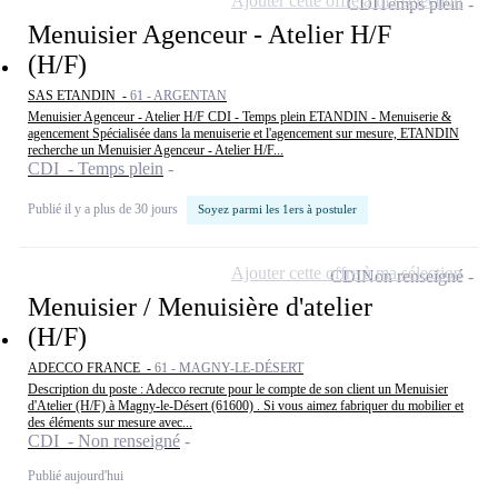
Ajouter cette offre à ma sélection
CDI
Temps plein
Menuisier Agenceur - Atelier H/F
(H/F)
SAS ETANDIN -
61 - ARGENTAN
Menuisier Agenceur - Atelier H/F CDI - Temps plein ETANDIN - Menuiserie &
agencement Spécialisée dans la menuiserie et l'agencement sur mesure, ETANDIN
recherche un Menuisier Agenceur - Atelier H/F...
CDI - Temps plein
Publié il y a plus de 30 jours
Soyez parmi les 1ers à postuler
Ajouter cette offre à ma sélection
CDI
Non renseigné
Menuisier / Menuisière d'atelier
(H/F)
ADECCO FRANCE -
61 - MAGNY-LE-DÉSERT
Description du poste : Adecco recrute pour le compte de son client un Menuisier
d'Atelier (H/F) à Magny-le-Désert (61600) . Si vous aimez fabriquer du mobilier et
des éléments sur mesure avec...
CDI - Non renseigné
Publié aujourd'hui