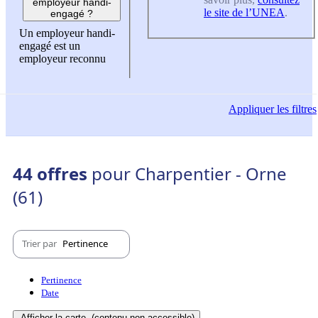
employeur handi-
le site de l’UNEA
.
engagé ?
Un employeur handi-
engagé est un
employeur reconnu
Appliquer
les filtres
44 offres
pour Charpentier - Orne
(61)
Trier par
Pertinence
Pertinence
Date
Afficher la carte
(contenu non-accessible)