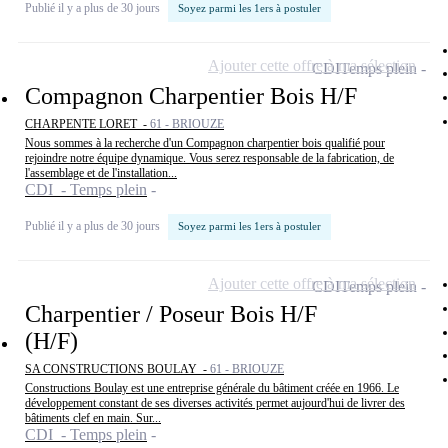
Publié il y a plus de 30 jours
Soyez parmi les 1ers à postuler
Ajouter cette offre à ma sélection
CDI
Temps plein
Compagnon Charpentier Bois H/F
CHARPENTE LORET -
61 - BRIOUZE
Nous sommes à la recherche d'un Compagnon charpentier bois qualifié pour
rejoindre notre équipe dynamique. Vous serez responsable de la fabrication, de
l'assemblage et de l'installation...
CDI - Temps plein
Publié il y a plus de 30 jours
Soyez parmi les 1ers à postuler
Ajouter cette offre à ma sélection
CDI
Temps plein
Charpentier / Poseur Bois H/F
(H/F)
SA CONSTRUCTIONS BOULAY -
61 - BRIOUZE
Constructions Boulay est une entreprise générale du bâtiment créée en 1966. Le
développement constant de ses diverses activités permet aujourd'hui de livrer des
bâtiments clef en main. Sur...
CDI - Temps plein