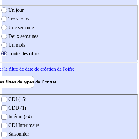
e création de l'offre
Un jour
Trois jours
Une semaine
Deux semaines
Un mois
Toutes les offres
er
le filtre de date de création de l'offre
les filtres de types de
Contrat
de contrat
CDI (15)
CDD (1)
Intérim (24)
CDI Intérimaire
Saisonnier