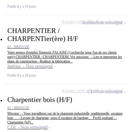
Publié il y a 14 jours
Ajouter cette offre à ma sélection
Intérim
Non renseigné
CHARPENTIER /
CHARPENTier(ère) H/F
61 - BRIOUZE
Votre agence d'emploi Temporis FALAISE () recherche pour l'un de ses clients
un(e) CHARPENTIER / CHARPENTIERE Vos missions : - Lire et interpreter les
plans de construction - Realiser la fabrication...
Intérim - Non renseigné
Publié il y a 28 jours
Ajouter cette offre à ma sélection
CDI
Non renseigné
Charpentier bois (H/F)
61 - BRIOUZE
Mission : - Vous travaillerez sur de la charpente industrielle, traditionnelle, ossature
bois … - Levage de charpente, pose d’ossature de bardage… Profil souhaité : -
Charpentier (h/f)...
CDI - Non renseigné