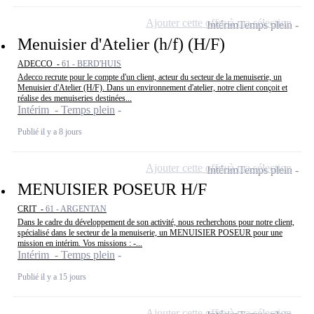
Ajouter cette offre à ma sélection
Intérim
Temps plein
Menuisier d'Atelier (h/f) (H/F)
ADECCO -
61 - BERD'HUIS
Adecco recrute pour le compte d'un client, acteur du secteur de la menuiserie, un
Menuisier d'Atelier (H/F). Dans un environnement d'atelier, notre client conçoit et
réalise des menuiseries destinées...
Intérim - Temps plein
Publié il y a 8 jours
Ajouter cette offre à ma sélection
Intérim
Temps plein
MENUISIER POSEUR H/F
CRIT -
61 - ARGENTAN
Dans le cadre du développement de son activité, nous recherchons pour notre client,
spécialisé dans le secteur de la menuiserie, un MENUISIER POSEUR pour une
mission en intérim. Vos missions : -...
Intérim - Temps plein
Publié il y a 15 jours
Ajouter cette offre à ma sélection