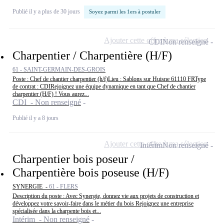
Publié il y a plus de 30 jours
Soyez parmi les 1ers à postuler
Ajouter cette offre à ma sélection
CDI
Non renseigné
Charpentier / Charpentière (H/F)
61 - SAINT-GERMAIN-DES-GROIS
Poste : Chef de chantier charpentier (h/f)Lieu : Sablons sur Huisne 61110 FRType
de contrat : CDIRejoignez une équipe dynamique en tant que Chef de chantier
charpentier (H/F) ! Vous aurez...
CDI - Non renseigné
Publié il y a 8 jours
Ajouter cette offre à ma sélection
Intérim
Non renseigné
Charpentier bois poseur /
Charpentière bois poseuse (H/F)
SYNERGIE -
61 - FLERS
Description du poste : Avec Synergie, donnez vie aux projets de construction et
développez votre savoir-faire dans le métier du bois Rejoignez une entreprise
spécialisée dans la charpente bois et...
Intérim - Non renseigné