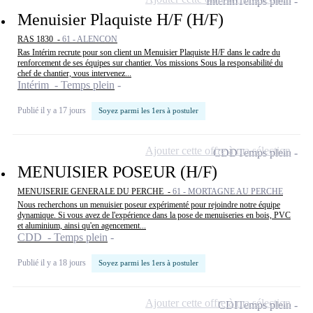
Intérim
Temps plein
Menuisier Plaquiste H/F (H/F)
RAS 1830 -
61 - ALENCON
Ras Intérim recrute pour son client un Menuisier Plaquiste H/F dans le cadre du
renforcement de ses équipes sur chantier. Vos missions Sous la responsabilité du
chef de chantier, vous intervenez...
Intérim - Temps plein
Publié il y a 17 jours
Soyez parmi les 1ers à postuler
Ajouter cette offre à ma sélection
CDD
Temps plein
MENUISIER POSEUR (H/F)
MENUISERIE GENERALE DU PERCHE -
61 - MORTAGNE AU PERCHE
Nous recherchons un menuisier poseur expérimenté pour rejoindre notre équipe
dynamique. Si vous avez de l'expérience dans la pose de menuiseries en bois, PVC
et aluminium, ainsi qu'en agencement...
CDD - Temps plein
Publié il y a 18 jours
Soyez parmi les 1ers à postuler
Ajouter cette offre à ma sélection
CDI
Temps plein