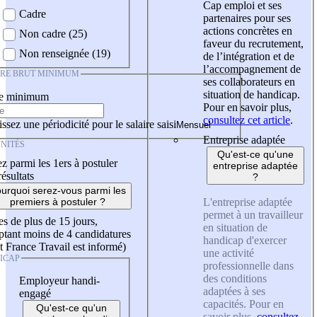
Cap emploi et ses
Cadre
partenaires pour ses
actions concrètes en
Non cadre (25)
faveur du recrutement,
Non renseignée (19)
de l’intégration et de
l’accompagnement de
IRE BRUT MINIMUM
ses collaborateurs en
situation de handicap.
re minimum
Pour en savoir plus,
consultez cet article
.
ssez une périodicité pour le salaire saisi
Entreprise adaptée
NITÉS
Qu'est-ce qu'une
z parmi les 1ers à postuler
entreprise adaptée
résultats
?
urquoi serez-vous parmi les
L'entreprise adaptée
premiers à postuler ?
permet à un travailleur
es de plus de 15 jours,
en situation de
tant moins de 4 candidatures
handicap d'exercer
t France Travail est informé)
une activité
ICAP
professionnelle dans
des conditions
Employeur handi-
adaptées à ses
engagé
capacités. Pour en
Qu'est-ce qu'un
savoir plus,
consultez