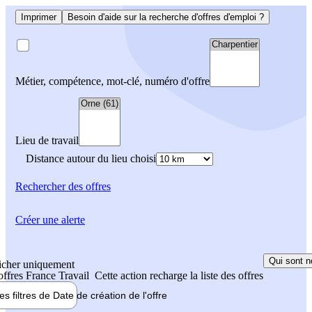
Imprimer
Besoin d'aide sur la recherche d'offres d'emploi ?
Métier, compétence, mot-clé, numéro d'offre
Lieu de travail
Distance autour du lieu choisi
Rechercher
des offres
Créer une alerte
Qui sont n
icher uniquement
 offres France Travail
Cette action recharge la liste des offres
les filtres de
Date de création
de l'offre