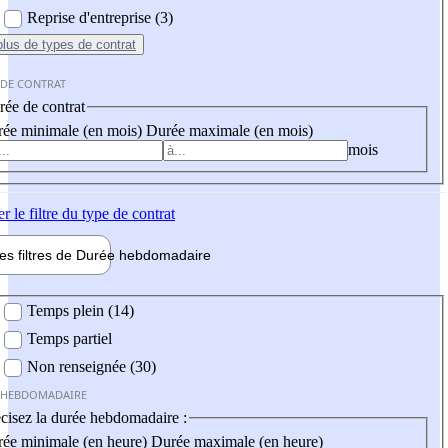
Reprise d'entreprise (3)
plus
de types de contrat
 DE CONTRAT
ée de contrat
ée minimale (en mois)
Durée maximale (en mois)
mois
er
le filtre du type de contrat
les filtres de
Durée hebdo
madaire
 hebdomadaire
Temps plein (14)
Temps partiel
Non renseignée (30)
 HEBDOMADAIRE
cisez la durée hebdomadaire :
ée minimale (en heure)
Durée maximale (en heure)