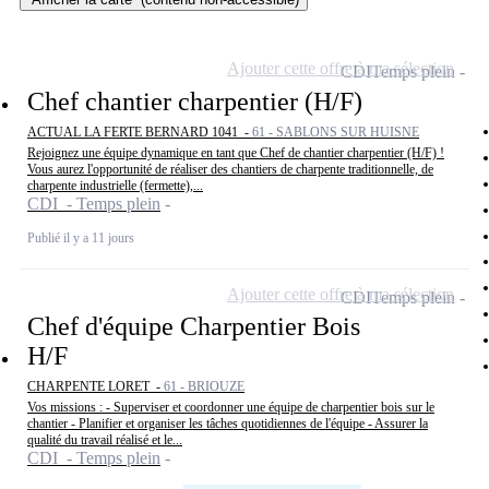
Ajouter cette offre à ma sélection
CDI
Temps plein
Chef chantier charpentier (H/F)
ACTUAL LA FERTE BERNARD 1041 -
61 - SABLONS SUR HUISNE
Rejoignez une équipe dynamique en tant que Chef de chantier charpentier (H/F) !
Vous aurez l'opportunité de réaliser des chantiers de charpente traditionnelle, de
charpente industrielle (fermette),...
CDI - Temps plein
Publié il y a 11 jours
Ajouter cette offre à ma sélection
CDI
Temps plein
Chef d'équipe Charpentier Bois
H/F
CHARPENTE LORET -
61 - BRIOUZE
Vos missions : - Superviser et coordonner une équipe de charpentier bois sur le
chantier - Planifier et organiser les tâches quotidiennes de l'équipe - Assurer la
qualité du travail réalisé et le...
CDI - Temps plein