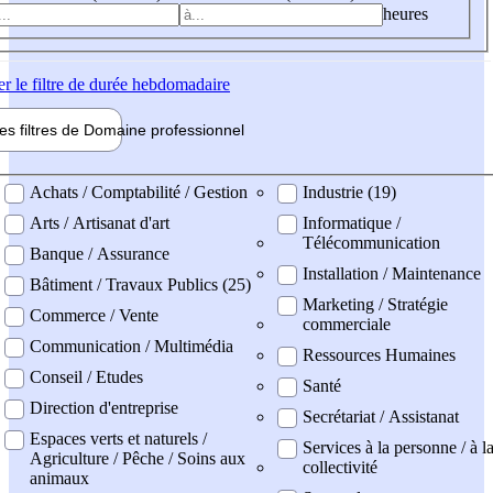
heures
er
le filtre de durée hebdomadaire
les filtres de
Domaine pro
fessionnel
ne professionel
Achats / Comptabilité / Gestion
Industrie (19)
Arts / Artisanat d'art
Informatique /
Télécommunication
Banque / Assurance
Installation / Maintenance
Bâtiment / Travaux Publics (25)
Marketing / Stratégie
Commerce / Vente
commerciale
Communication / Multimédia
Ressources Humaines
Conseil / Etudes
Santé
Direction d'entreprise
Secrétariat / Assistanat
Espaces verts et naturels /
Services à la personne / à l
Agriculture / Pêche / Soins aux
collectivité
animaux