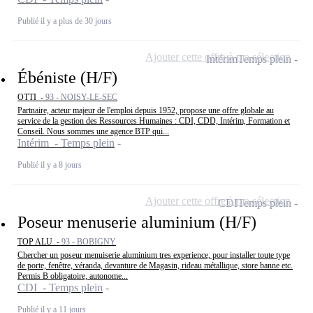
Publié il y a plus de 30 jours
Ajouter cette offre à ma sélection
Intérim
Temps plein
Ébéniste (H/F)
OTTI -
93 - NOISY-LE-SEC
Partnaire, acteur majeur de l'emploi depuis 1952, propose une offre globale au
service de la gestion des Ressources Humaines : CDI, CDD, Intérim, Formation et
Conseil. Nous sommes une agence BTP qui...
Intérim - Temps plein
Publié il y a 8 jours
Ajouter cette offre à ma sélection
CDI
Temps plein
Poseur menuserie aluminium (H/F)
TOP ALU -
93 - BOBIGNY
Chercher un poseur menuiserie aluminium tres experience, pour installer toute type
de porte, fenêtre, véranda, devanture de Magasin, rideau métallique, store banne etc.
Permis B obligatoire, autonome...
CDI - Temps plein
Publié il y a 11 jours