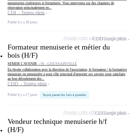
menuiseries extérieures et fermetures. Vous intervenez sur des chantiers de
rénovation principalement en...
CDI - Temps plein
Publié il y a 30 jours
Ajouter cette offre à ma sélection
CDD
Temps plein
Formateur menuiserie et métier du
bois (H/F)
SEMER L'AVENIR -
95 - GOUSSAINVILLE
En étroite collaboration avec la direction de l'association, le formateur / la formatrice
menuisier ou menuisière a pour rôle principal d'apporter ses savoirs pour satisfaire
au bon déroulement des...
CDD - Temps plein
Publié il y a 17 jours
Soyez parmi les 1ers à postuler
Ajouter cette offre à ma sélection
CDI
Temps plein
Vendeur technique menuiserie h/f
(H/F)