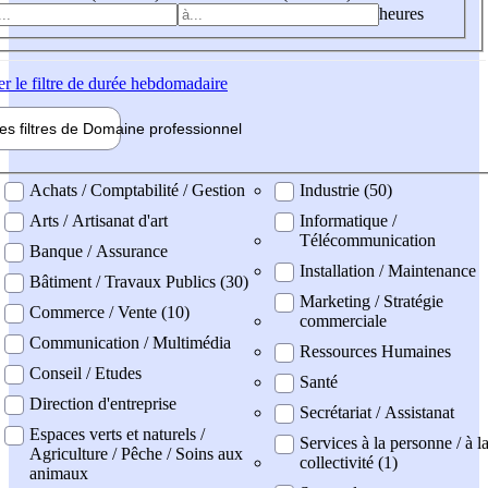
heures
er
le filtre de durée hebdomadaire
les filtres de
Domaine pro
fessionnel
ne professionel
Achats / Comptabilité / Gestion
Industrie (50)
Arts / Artisanat d'art
Informatique /
Télécommunication
Banque / Assurance
Installation / Maintenance
Bâtiment / Travaux Publics (30)
Marketing / Stratégie
Commerce / Vente (10)
commerciale
Communication / Multimédia
Ressources Humaines
Conseil / Etudes
Santé
Direction d'entreprise
Secrétariat / Assistanat
Espaces verts et naturels /
Services à la personne / à l
Agriculture / Pêche / Soins aux
collectivité (1)
animaux