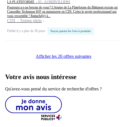
LA PLATEFORME -
93 - AUBERVILLIERS
Pourquoi a-t-on besoin de vous? L'équipe de La Plateforme du Bâtiment recrute un
Conseiller Technique H/F en menuiserie en CDI. Créez le projet professionnel qui
vous ressemble ! Rattaché(e) à...
CDI - Temps plein
Publié il y a plus de 30 jours
Soyez parmi les 1ers à postuler
Afficher les 20 offres suivantes
Votre avis nous intéresse
Qu'avez-vous pensé du service de recherche d'offres ?