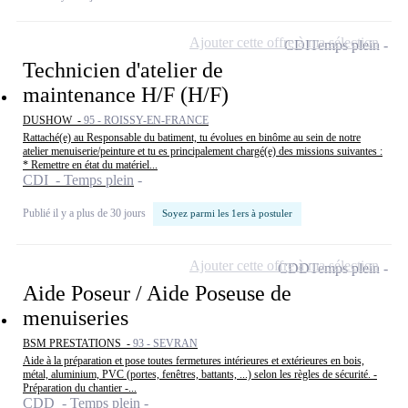
Ajouter cette offre à ma sélection
CDI
Temps plein
Technicien d'atelier de
maintenance H/F (H/F)
DUSHOW -
95 - ROISSY-EN-FRANCE
Rattaché(e) au Responsable du batiment, tu évolues en binôme au sein de notre
atelier menuiserie/peinture et tu es principalement chargé(e) des missions suivantes :
* Remettre en état du matériel...
CDI - Temps plein
Publié il y a plus de 30 jours
Soyez parmi les 1ers à postuler
Ajouter cette offre à ma sélection
CDD
Temps plein
Aide Poseur / Aide Poseuse de
menuiseries
BSM PRESTATIONS -
93 - SEVRAN
Aide à la préparation et pose toutes fermetures intérieures et extérieures en bois,
métal, aluminium, PVC (portes, fenêtres, battants, ...) selon les règles de sécurité. -
Préparation du chantier -...
CDD - Temps plein