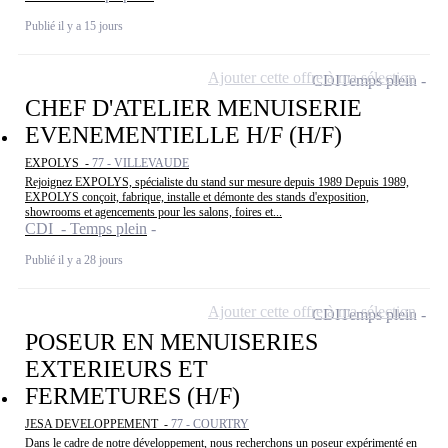
Publié il y a 15 jours
Ajouter cette offre à ma sélection
CDI
Temps plein
CHEF D'ATELIER MENUISERIE
EVENEMENTIELLE H/F (H/F)
EXPOLYS -
77 - VILLEVAUDE
Rejoignez EXPOLYS, spécialiste du stand sur mesure depuis 1989 Depuis 1989,
EXPOLYS conçoit, fabrique, installe et démonte des stands d'exposition,
showrooms et agencements pour les salons, foires et...
CDI - Temps plein
Publié il y a 28 jours
Ajouter cette offre à ma sélection
CDI
Temps plein
POSEUR EN MENUISERIES
EXTERIEURS ET
FERMETURES (H/F)
JESA DEVELOPPEMENT -
77 - COURTRY
Dans le cadre de notre développement, nous recherchons un poseur expérimenté en