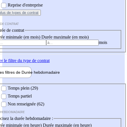
Reprise d'entreprise
plus
de types de contrat
 DE CONTRAT
ée de contrat
ée minimale (en mois)
Durée maximale (en mois)
mois
er
le filtre du type de contrat
les filtres de
Durée hebdo
madaire
 hebdomadaire
Temps plein (29)
Temps partiel
Non renseignée (62)
 HEBDOMADAIRE
cisez la durée hebdomadaire :
ée minimale (en heure)
Durée maximale (en heure)