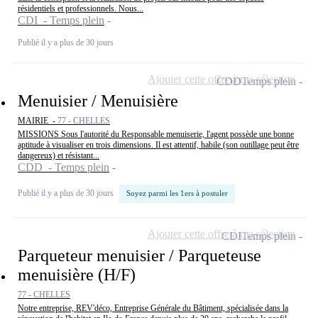
résidentiels et professionnels. Nous...
CDI - Temps plein
Publié il y a plus de 30 jours
Ajouter cette offre à ma sélection
CDD
Temps plein
Menuisier / Menuisière
MAIRIE -
77 - CHELLES
MISSIONS Sous l'autorité du Responsable menuiserie, l'agent possède une bonne
aptitude à visualiser en trois dimensions. Il est attentif, habile (son outillage peut être
dangereux) et résistant...
CDD - Temps plein
Publié il y a plus de 30 jours
Soyez parmi les 1ers à postuler
Ajouter cette offre à ma sélection
CDI
Temps plein
Parqueteur menuisier / Parqueteuse
menuisière (H/F)
77 - CHELLES
Notre entreprise, REV'déco, Entreprise Générale du Bâtiment, spécialisée dans la