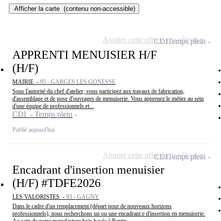
Afficher la carte
(contenu non-accessible)
Ajouter cette offre à ma sélection
CDI
Temps plein
APPRENTI MENUISIER H/F
(H/F)
MAIRIE -
95 - GARGES LES GONESSE
Sous l'autorité du chef d'atelier, vous participez aux travaux de fabrication,
d'assemblage et de pose d'ouvrages de menuiserie. Vous apprenez le métier au sein
d'une équipe de professionnels et...
CDI - Temps plein
Publié aujourd'hui
Ajouter cette offre à ma sélection
CDI
Temps plein
Encadrant d'insertion menuisier
(H/F) #TDFE2026
LES VALORISTES -
93 - GAGNY
Dans le cadre d'un remplacement (départ pour de nouveaux horizons
professionnels), nous recherchons un ou une encadrant.e d'insertion en menuiserie.