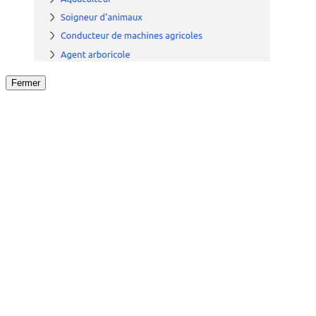
Fermer
Fermer
le détail de l'offre
/
Offre
sur
Offre précéden