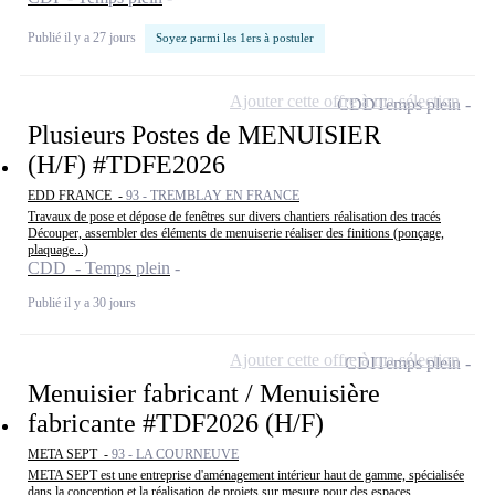
Publié il y a 27 jours
Soyez parmi les 1ers à postuler
Ajouter cette offre à ma sélection
CDD
Temps plein
Plusieurs Postes de MENUISIER
(H/F) #TDFE2026
EDD FRANCE -
93 - TREMBLAY EN FRANCE
Travaux de pose et dépose de fenêtres sur divers chantiers réalisation des tracés
Découper, assembler des éléments de menuiserie réaliser des finitions (ponçage,
plaquage...)
CDD - Temps plein
Publié il y a 30 jours
Ajouter cette offre à ma sélection
CDI
Temps plein
Menuisier fabricant / Menuisière
fabricante #TDF2026 (H/F)
META SEPT -
93 - LA COURNEUVE
META SEPT est une entreprise d'aménagement intérieur haut de gamme, spécialisée
dans la conception et la réalisation de projets sur mesure pour des espaces