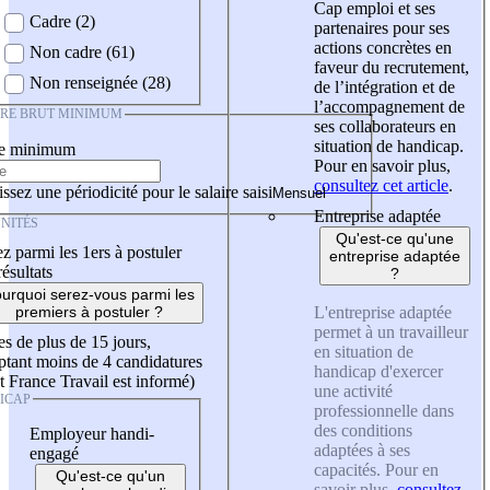
Cap emploi et ses
Cadre (2)
partenaires pour ses
actions concrètes en
Non cadre (61)
faveur du recrutement,
Non renseignée (28)
de l’intégration et de
l’accompagnement de
IRE BRUT MINIMUM
ses collaborateurs en
situation de handicap.
re minimum
Pour en savoir plus,
consultez cet article
.
ssez une périodicité pour le salaire saisi
Entreprise adaptée
NITÉS
Qu'est-ce qu'une
z parmi les 1ers à postuler
entreprise adaptée
résultats
?
urquoi serez-vous parmi les
L'entreprise adaptée
premiers à postuler ?
permet à un travailleur
es de plus de 15 jours,
en situation de
tant moins de 4 candidatures
handicap d'exercer
t France Travail est informé)
une activité
ICAP
professionnelle dans
des conditions
Employeur handi-
adaptées à ses
engagé
capacités. Pour en
Qu'est-ce qu'un
savoir plus,
consultez