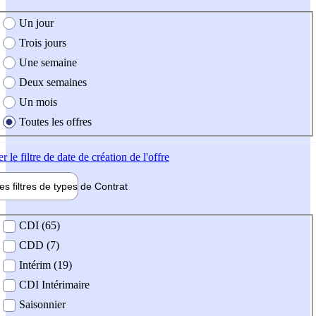
e création de l'offre
Un jour
Trois jours
Une semaine
Deux semaines
Un mois
Toutes les offres
er
le filtre de date de création de l'offre
les filtres de types de
Contrat
de contrat
CDI (65)
CDD (7)
Intérim (19)
CDI Intérimaire
Saisonnier