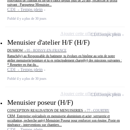
rénovation de l'habitat en Ile-de-France depuis plus de 20 ans, recherche le profil
suivant : Parqueteur Menuisier...
CDI - Temps plein
Publié il y a plus de 30 jours
Ajouter cette offre à ma sélection
CDI
Temps plein
Menuisier d'atelier H/F (H/F)
DUSHOW -
95 - ROISSY-EN-FRANCE
Rattaché(e) au Responsable du batiment, tu évolues en binôme au sein de notre
atelier menuiserie/peinture et tu es principalement chargé(e) des missions suivantes :
* Remettre en état du...
CDI - Temps plein
Publié il y a plus de 30 jours
Ajouter cette offre à ma sélection
CDI
Temps plein
Menuisier poseur (H/F)
CONCEPTION REALISATION DE MENUISERIES -
77 - COURTRY
CRM, Entreprise spécialisée en menuiserie aluminium et acier, serrurerie et
occultation, recherche un(e) Menuisier Poseur pour renforcer son équipe. Poste en
itinérance - interventions sur chantiers...
CDI - Temps plein