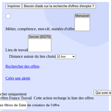
Imprimer
Besoin d'aide sur la recherche d'offres d'emploi ?
Métier, compétence, mot-clé, numéro d'offre
Lieu de travail
Distance autour du lieu choisi
Rechercher
des offres
Créer une alerte
Qui sont n
icher uniquement
 offres France Travail
Cette action recharge la liste des offres
les filtres de
Date de création
de l'offre