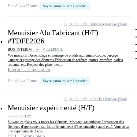
Publié il y a 17 jours
Soyez parmi les 1ers à postuler
Ajouter cette offre à ma sélection
Intérim
Temps plein
Menuisier Alu Fabricant (H/F)
#TDFE2026
BOX INTERIM -
93 - VILLEPINTE
Vos missions : Assemblage et montage de profils aluminium Coupe, perçage,
usinage et ajustage des éléments Fabrication de fenêtres, portes, verrières, volets
roulants, etc. Respect des plans, des...
Intérim - Temps plein
Publié il y a 22 jours
Soyez parmi les 1ers à postuler
Ajouter cette offre à ma sélection
CDI
Temps plein
Menuisier expérimenté (H/F)
77 - COURTRY
Suivant les plans vous tracez les éléments. Montage, assemblage Préparation des
éléments d'agencement sur les différents lieux d'événementiel (stand etc.). Vous avez
une expérience de 2 ans...
CDI - Temps plein