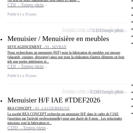
Au sein de notre manufacture bois basée à Pantin,...
CDI - Temps plein
Publié il y a 16 jours
Ajouter cette offre à ma sélection
CDI
Temps plein
Menuisier / Menuisière en meubles
SEVE AGENCEMENT -
93 - SEVRAN
Nous recherchons un menuisier (H/F) pour la fabrication de meubles sur mesure
(placards, cuisines, dressings) ainsi que pour la réalisation d'autres éléments en bois
tels que portes intérieures et...
CDI - Temps plein
Publié il y a 18 jours
Ajouter cette offre à ma sélection
CDD
Temps plein
Menuisier H/F IAE #TDEF2026
REA CONCEPT -
93 - LA COURNEUVE
La société REA CONCEPT recherche un menuisier H/F dans le cadre de l' IAE
(insertion par l'activité professionnelle) pour une durée de 6 mois . Les principales
missions sont la fabrication et...
CDD - Temps plein