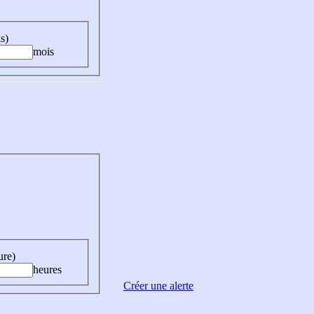
s)
mois
ure)
heures
Créer une alerte