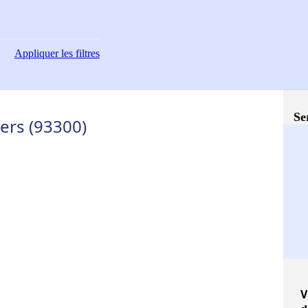
Appliquer
les filtres
Se
iers (93300)
V