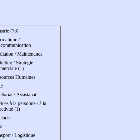
strie (78)
rmatique /
écommunication
allation / Maintenance
eting / Stratégie
merciale (1)
sources Humaines
té
étariat / Assistanat
ices à la personne / à la
ectivité (1)
ctacle
rt
sport / Logistique