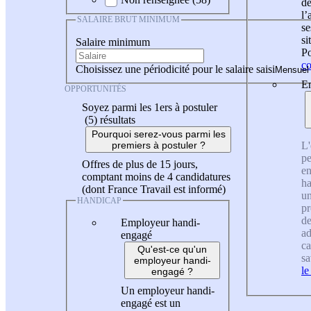
de
l
SALAIRE BRUT MINIMUM
se
si
Salaire minimum
Po
co
Choisissez une périodicité pour le salaire saisi
En
OPPORTUNITÉS
Soyez parmi les 1ers à postuler
(5)
résultats
Pourquoi serez-vous parmi les
L'
premiers à postuler ?
pe
Offres de plus de 15 jours,
en
comptant moins de 4 candidatures
ha
(dont France Travail est informé)
un
HANDICAP
pr
de
Employeur handi-
ad
engagé
ca
Qu'est-ce qu'un
sa
employeur handi-
le
engagé ?
Un employeur handi-
engagé est un