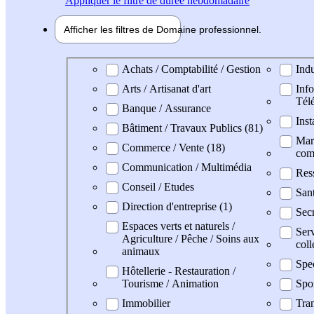
Appliquer
le filtre de durée hebdomadaire
Afficher les filtres de
Domaine pro
fessionnel
Domaine professionel
Achats / Comptabilité / Gestion
Indu
Arts / Artisanat d'art
Info
Tél
Banque / Assurance
Inst
Bâtiment / Travaux Publics (81)
Mark
Commerce / Vente (18)
com
Communication / Multimédia
Res
Conseil / Etudes
San
Direction d'entreprise (1)
Secr
Espaces verts et naturels /
Serv
Agriculture / Pêche / Soins aux
coll
animaux
Spe
Hôtellerie - Restauration /
Tourisme / Animation
Spo
Immobilier
Tran