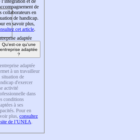
 l’intégration et de
’accompagnement de
s collaborateurs en
tuation de handicap.
ur en savoir plus,
nsultez cet article
.
treprise adaptée
Qu'est-ce qu'une
entreprise adaptée
?
entreprise adaptée
rmet à un travailleur
 situation de
ndicap d'exercer
e activité
ofessionnelle dans
s conditions
aptées à ses
pacités. Pour en
voir plus,
consultez
 site de l’UNEA
.