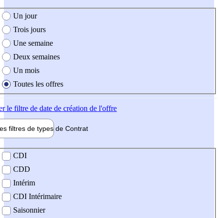
e création de l'offre
Un jour
Trois jours
Une semaine
Deux semaines
Un mois
Toutes les offres
er
le filtre de date de création de l'offre
les filtres de types de
Contrat
de contrat
CDI
CDD
Intérim
CDI Intérimaire
Saisonnier