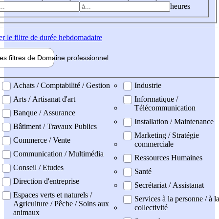
heures
er
le filtre de durée hebdomadaire
les filtres de
Domaine pro
fessionnel
ne professionel
Achats / Comptabilité / Gestion
Industrie
Arts / Artisanat d'art
Informatique /
Télécommunication
Banque / Assurance
Installation / Maintenance
Bâtiment / Travaux Publics
Marketing / Stratégie
Commerce / Vente
commerciale
Communication / Multimédia
Ressources Humaines
Conseil / Etudes
Santé
Direction d'entreprise
Secrétariat / Assistanat
Espaces verts et naturels /
Services à la personne / à l
Agriculture / Pêche / Soins aux
collectivité
animaux