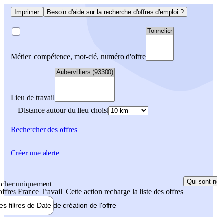
Imprimer
Besoin d'aide sur la recherche d'offres d'emploi ?
Métier, compétence, mot-clé, numéro d'offre
Lieu de travail
Distance autour du lieu choisi
Rechercher
des offres
Créer une alerte
Qui sont n
icher uniquement
 offres France Travail
Cette action recharge la liste des offres
les filtres de
Date de création
de l'offre