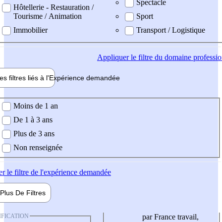
Spectacle
Hôtellerie - Restauration /
Tourisme / Animation
Sport
Immobilier
Transport / Logistique
Appliquer
le filtre du domaine professi
es filtres liés à l'
Expérience
demandée
ience demandée
Moins de 1 an
De 1 à 3 ans
Plus de 3 ans
Non renseignée
er
le filtre de l'expérience demandée
Plus De
Filtres
IFICATION
par France travail,