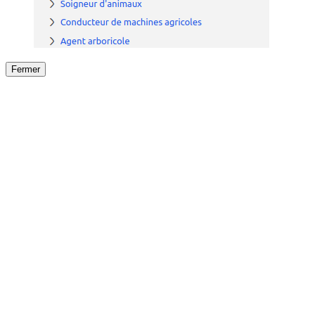
Fermer
Fermer
le détail de l'offre
/
Offre
sur
Offre précéden