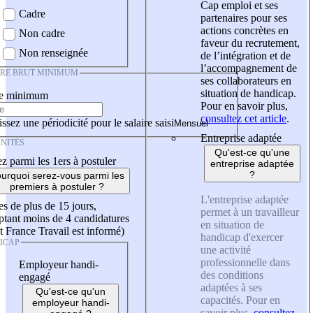
Cap emploi et ses
Cadre
partenaires pour ses
actions concrètes en
Non cadre
faveur du recrutement,
Non renseignée
de l’intégration et de
l’accompagnement de
IRE BRUT MINIMUM
ses collaborateurs en
situation de handicap.
re minimum
Pour en savoir plus,
consultez cet article
.
ssez une périodicité pour le salaire saisi
Entreprise adaptée
NITÉS
Qu'est-ce qu'une
z parmi les 1ers à postuler
entreprise adaptée
?
urquoi serez-vous parmi les
premiers à postuler ?
L'entreprise adaptée
es de plus de 15 jours,
permet à un travailleur
tant moins de 4 candidatures
en situation de
t France Travail est informé)
handicap d'exercer
ICAP
une activité
professionnelle dans
Employeur handi-
des conditions
engagé
adaptées à ses
Qu'est-ce qu'un
capacités. Pour en
employeur handi-
savoir plus,
consultez