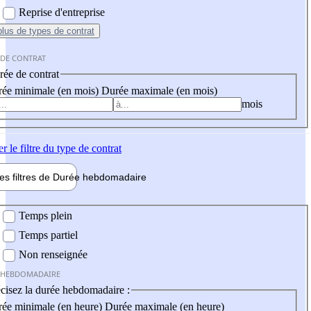
Reprise d'entreprise
plus
de types de contrat
 DE CONTRAT
ée de contrat
ée minimale (en mois)
Durée maximale (en mois)
mois
er
le filtre du type de contrat
les filtres de
Durée hebdo
madaire
 hebdomadaire
Temps plein
Temps partiel
Non renseignée
 HEBDOMADAIRE
cisez la durée hebdomadaire :
ée minimale (en heure)
Durée maximale (en heure)