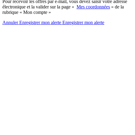
Pour recevoir les offres par e-mail, vous devez saisir votre adresse
électronique et la valider sur la page «
Mes coordonnées
» de la
rubrique « Mon compte »
Annuler
Enregistrer mon alerte
Enregistrer
mon alerte