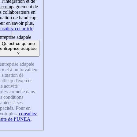
 l’intégration et de
’accompagnement de
s collaborateurs en
tuation de handicap.
ur en savoir plus,
nsultez cet article
.
treprise adaptée
Qu'est-ce qu'une
entreprise adaptée
?
entreprise adaptée
rmet à un travailleur
 situation de
ndicap d'exercer
e activité
ofessionnelle dans
s conditions
aptées à ses
pacités. Pour en
voir plus,
consultez
 site de l’UNEA
.