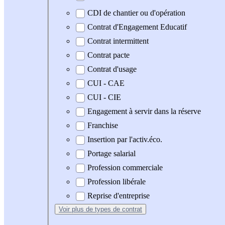
CDI de chantier ou d'opération
Contrat d'Engagement Educatif
Contrat intermittent
Contrat pacte
Contrat d'usage
CUI - CAE
CUI - CIE
Engagement à servir dans la réserve
Franchise
Insertion par l'activ.éco.
Portage salarial
Profession commerciale
Profession libérale
Reprise d'entreprise
Voir plus
de types de contrat