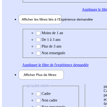
Appliquer
le fil
Afficher les filtres liés à l'
Expérience
demandée
Expérience demandée
Moins de 1 an
De 1 à 3 ans
Plus de 3 ans
Non renseignée
Appliquer
le filtre de l'expérience demandée
Afficher
Plus de
filtres
QUALIFICATION
pa
Ca
Cadre
pa
ac
Non cadre
fa
Non renseignée