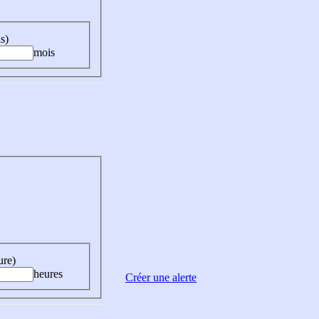
s)
mois
ure)
heures
Créer une alerte