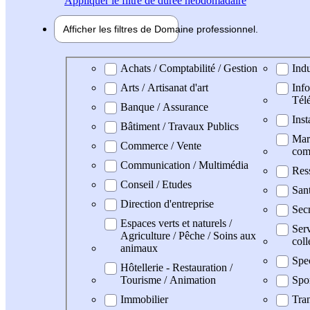
Appliquer
le filtre de durée hebdomadaire
Afficher les filtres de
Domaine pro
fessionnel
Domaine professionel
Achats / Comptabilité / Gestion
Indu
Arts / Artisanat d'art
Info
Tél
Banque / Assurance
Inst
Bâtiment / Travaux Publics
Mark
Commerce / Vente
com
Communication / Multimédia
Res
Conseil / Etudes
San
Direction d'entreprise
Secr
Espaces verts et naturels /
Serv
Agriculture / Pêche / Soins aux
coll
animaux
Spe
Hôtellerie - Restauration /
Tourisme / Animation
Spo
Immobilier
Tran