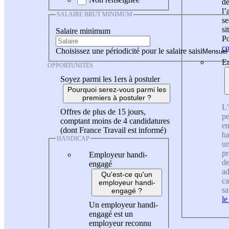
de
l
SALAIRE BRUT MINIMUM
se
si
Salaire minimum
Po
co
Choisissez une périodicité pour le salaire saisi
En
OPPORTUNITÉS
Soyez parmi les 1ers à postuler
Pourquoi serez-vous parmi les
premiers à postuler ?
L'
Offres de plus de 15 jours,
pe
comptant moins de 4 candidatures
en
(dont France Travail est informé)
ha
HANDICAP
un
pr
Employeur handi-
de
engagé
ad
Qu'est-ce qu'un
ca
employeur handi-
sa
engagé ?
le
Un employeur handi-
engagé est un
employeur reconnu