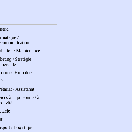
strie
rmatique /
écommunication
allation / Maintenance
eting / Stratégie
merciale
sources Humaines
té
étariat / Assistanat
ices à la personne / à la
ectivité
ctacle
rt
sport / Logistique