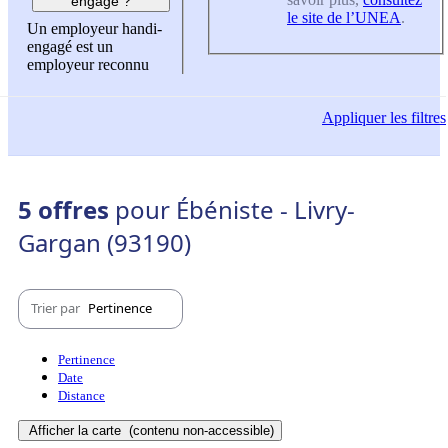
engagé ?
le site de l’UNEA
.
Un employeur handi-
engagé est un
employeur reconnu
Appliquer
les filtres
5 offres
pour Ébéniste - Livry-
Gargan (93190)
Trier par
Pertinence
Pertinence
Date
Distance
Afficher la carte
(contenu non-accessible)