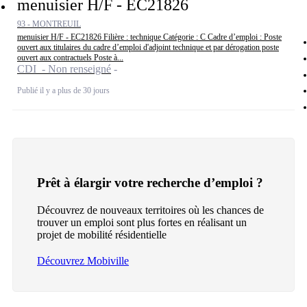
menuisier H/F - EC21826
93 - MONTREUIL
menuisier H/F - EC21826 Filière : technique Catégorie : C Cadre d’emploi : Poste
ouvert aux titulaires du cadre d’emploi d'adjoint technique et par dérogation poste
ouvert aux contractuels Poste à...
CDI - Non renseigné
Publié il y a plus de 30 jours
Prêt à élargir votre recherche d’emploi ?
Découvrez de nouveaux territoires où les chances de
trouver un emploi sont plus fortes en réalisant un
projet de mobilité résidentielle
Découvrez Mobiville