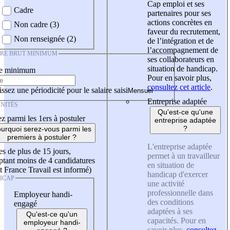
Cap emploi et ses
Cadre
partenaires pour ses
actions concrètes en
Non cadre (3)
faveur du recrutement,
Non renseignée (2)
de l’intégration et de
l’accompagnement de
IRE BRUT MINIMUM
ses collaborateurs en
situation de handicap.
re minimum
Pour en savoir plus,
consultez cet article
.
ssez une périodicité pour le salaire saisi
Entreprise adaptée
NITÉS
Qu'est-ce qu'une
z parmi les 1ers à postuler
entreprise adaptée
?
urquoi serez-vous parmi les
premiers à postuler ?
L'entreprise adaptée
es de plus de 15 jours,
permet à un travailleur
tant moins de 4 candidatures
en situation de
t France Travail est informé)
handicap d'exercer
ICAP
une activité
professionnelle dans
Employeur handi-
des conditions
engagé
adaptées à ses
Qu'est-ce qu'un
capacités. Pour en
employeur handi-
savoir plus,
consultez