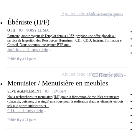
Ajouter cette offre à ma sélection
Intérim
Temps plein
Ébéniste (H/F)
OTTI -
93 - NOISY-LE-SEC
Partnaire, acteur majeur de l'emploi depuis 1952, propose une offre globale au
service de la gestion des Ressources Humaines : CDI, CDD, Intérim, Formation et
Conseil. Nous sommes une agence BTP qui...
Intérim - Temps plein
Publié il y a 11 jours
Ajouter cette offre à ma sélection
CDI
Temps plein
Menuisier / Menuisière en meubles
SEVE AGENCEMENT -
93 - SEVRAN
Nous recherchons un menuisier (H/F) pour la fabrication de meubles sur mesure
(placards, cuisines, dressings) ainsi que pour la réalisation d'autres éléments en bois
tels que portes intérieures et...
CDI - Temps plein
Publié il y a 21 jours