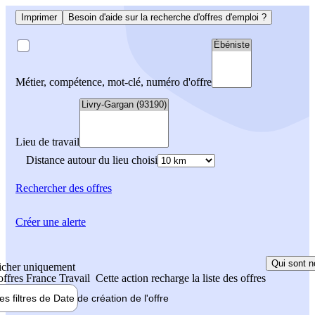
Imprimer
Besoin d'aide sur la recherche d'offres d'emploi ?
Métier, compétence, mot-clé, numéro d'offre
Lieu de travail
Distance autour du lieu choisi
Rechercher
des offres
Créer une alerte
Qui sont n
icher uniquement
 offres France Travail
Cette action recharge la liste des offres
les filtres de
Date de création
de l'offre