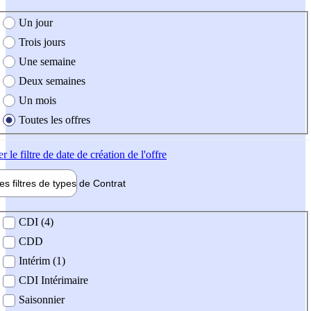
e création de l'offre
Un jour
Trois jours
Une semaine
Deux semaines
Un mois
Toutes les offres
er
le filtre de date de création de l'offre
les filtres de types de
Contrat
de contrat
CDI (4)
CDD
Intérim (1)
CDI Intérimaire
Saisonnier