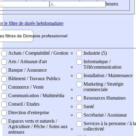
heures
er
le filtre de durée hebdomadaire
les filtres de
Domaine pro
fessionnel
ne professionel
Achats / Comptabilité / Gestion
Industrie (5)
Arts / Artisanat d'art
Informatique /
Télécommunication
Banque / Assurance
Installation / Maintenance
Bâtiment / Travaux Publics
Marketing / Stratégie
Commerce / Vente
commerciale
Communication / Multimédia
Ressources Humaines
Conseil / Etudes
Santé
Direction d'entreprise
Secrétariat / Assistanat
Espaces verts et naturels /
Services à la personne / à l
Agriculture / Pêche / Soins aux
collectivité
animaux