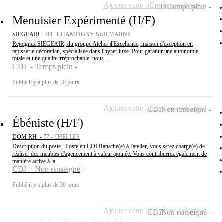
Ajouter cette offre à ma sélection
CDI
Temps plein
Menuisier Expérimenté (H/F)
SIEGEAIR -
94 - CHAMPIGNY SUR MARNE
Rejoignez SIEGEAIR, du groupe Atelier d'Excellence, maison d'exception en
tapisserie décoration, spécialisée dans l'hyper luxe. Pour garantir une autonomie
totale et une qualité irréprochable, nous...
CDI - Temps plein
Publié il y a plus de 30 jours
Ajouter cette offre à ma sélection
CDI
Non renseigné
Ébéniste (H/F)
DOM RH -
77 - CHELLES
Description du poste : Poste en CDI Rattaché(e) à l'atelier, vous serez chargé(e) de
réaliser des meubles d'agencement à valeur ajoutée. Vous contribuerez également de
manière active à la...
CDI - Non renseigné
Publié il y a plus de 30 jours
Ajouter cette offre à ma sélection
CDI
Non renseigné