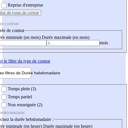
Reprise d'entreprise
plus
de types de contrat
 DE CONTRAT
ée de contrat
ée minimale (en mois)
Durée maximale (en mois)
mois
er
le filtre du type de contrat
les filtres de
Durée hebdo
madaire
 hebdomadaire
Temps plein (3)
Temps partiel
Non renseignée (2)
 HEBDOMADAIRE
cisez la durée hebdomadaire :
ée minimale (en heure)
Durée maximale (en heure)