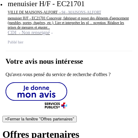
menuisier H/F - EC21701
VILLE DE MAISONS-ALFORT -
94 - MAISONS-ALFORT
menuisier H/F - EC21701 Concevoir, fabriquer et poser des éléments d'agencement
(meubles, portes, étagères, etc.). Lire et interpréter les pl ... nception. Réaliser les
prises de mesures et ajuster...
CDI - Non renseigné
Publié hier
Votre avis nous intéresse
Qu'avez-vous pensé du service de recherche d'offres ?
×
Fermer la fenêtre "Offres partenaires"
Offres partenaires