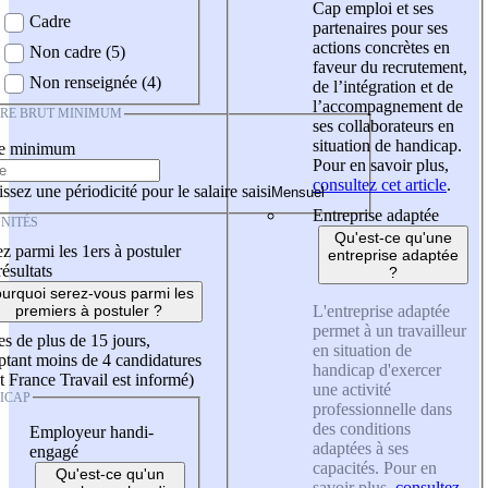
Cap emploi et ses
Cadre
partenaires pour ses
actions concrètes en
Non cadre (5)
faveur du recrutement,
Non renseignée (4)
de l’intégration et de
l’accompagnement de
IRE BRUT MINIMUM
ses collaborateurs en
situation de handicap.
re minimum
Pour en savoir plus,
consultez cet article
.
ssez une périodicité pour le salaire saisi
Entreprise adaptée
NITÉS
Qu'est-ce qu'une
z parmi les 1ers à postuler
entreprise adaptée
résultats
?
urquoi serez-vous parmi les
L'entreprise adaptée
premiers à postuler ?
permet à un travailleur
es de plus de 15 jours,
en situation de
tant moins de 4 candidatures
handicap d'exercer
t France Travail est informé)
une activité
ICAP
professionnelle dans
des conditions
Employeur handi-
adaptées à ses
engagé
capacités. Pour en
Qu'est-ce qu'un
savoir plus,
consultez