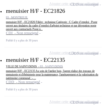
Ajouter cette offre à ma sélection
CDI
Non renseigné
menuisier H/F - EC21826
93 - MONTREUIL
menuisier H/F - EC21826 Filière : technique Catégorie : C Cadre d’emploi : Poste
ouvert aux titulaires du cadre d’emploi d'adjoint technique et par dérogation poste
ouvert aux contractuels Poste à...
CDI - Non renseigné
Publié il y a plus de 30 jours
Ajouter cette offre à ma sélection
CDD
Non renseigné
menuisier H/F - EC22135
VILLE DE SAINT-DENIS -
93 - SAINT-DENIS
menuisier H/F - EC22135 Au sein de l'atelier bois, l'agent réalise des travaux de
menuiserie et d'ébénisterie pour la maintenance, l'aménagement et la valorisation du
patrimoine communal : - ...
CDD - Non renseigné
Publié il y a plus de 30 jours
Ajouter cette offre à ma sélection
CDI
Non renseigné