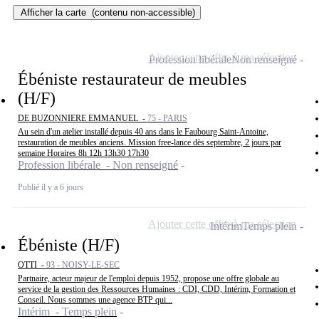
Afficher la carte
(contenu non-accessible)
Ajouter cette offre à ma sélection
Profession libérale
Non renseigné
Ébéniste restaurateur de meubles
(H/F)
DE BUZONNIERE EMMANUEL -
75 - PARIS
Au sein d'un atelier installé depuis 40 ans dans le Faubourg Saint-Antoine,
restauration de meubles anciens. Mission free-lance dès septembre, 2 jours par
semaine Horaires 8h 12h 13h30 17h30
Profession libérale - Non renseigné
Publié il y a 6 jours
Ajouter cette offre à ma sélection
Intérim
Temps plein
Ébéniste (H/F)
OTTI -
93 - NOISY-LE-SEC
Partnaire, acteur majeur de l'emploi depuis 1952, propose une offre globale au
service de la gestion des Ressources Humaines : CDI, CDD, Intérim, Formation et
Conseil. Nous sommes une agence BTP qui...
Intérim - Temps plein