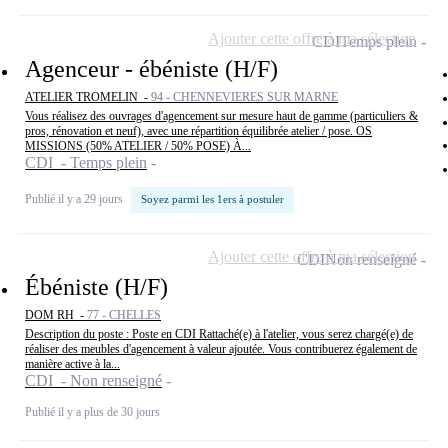
Ajouter cette offre à ma sélection
CDI
Temps plein
Agenceur - ébéniste (H/F)
ATELIER TROMELIN -
94 - CHENNEVIERES SUR MARNE
Vous réalisez des ouvrages d'agencement sur mesure haut de gamme (particuliers &
pros, rénovation et neuf), avec une répartition équilibrée atelier / pose. OS
MISSIONS (50% ATELIER / 50% POSE) À...
CDI - Temps plein
Publié il y a 29 jours
Soyez parmi les 1ers à postuler
Ajouter cette offre à ma sélection
CDI
Non renseigné
Ébéniste (H/F)
DOM RH -
77 - CHELLES
Description du poste : Poste en CDI Rattaché(e) à l'atelier, vous serez chargé(e) de
réaliser des meubles d'agencement à valeur ajoutée. Vous contribuerez également de
manière active à la...
CDI - Non renseigné
Publié il y a plus de 30 jours