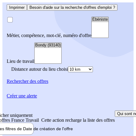
Imprimer
Besoin d'aide sur la recherche d'offres d'emploi ?
Métier, compétence, mot-clé, numéro d'offre
Lieu de travail
Distance autour du lieu choisi
Rechercher
des offres
Créer une alerte
Qui sont n
icher uniquement
 offres France Travail
Cette action recharge la liste des offres
les filtres de
Date de création
de l'offre