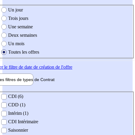
e création de l'offre
Un jour
Trois jours
Une semaine
Deux semaines
Un mois
Toutes les offres
er
le filtre de date de création de l'offre
les filtres de types de
Contrat
de contrat
CDI (6)
CDD (1)
Intérim (1)
CDI Intérimaire
Saisonnier