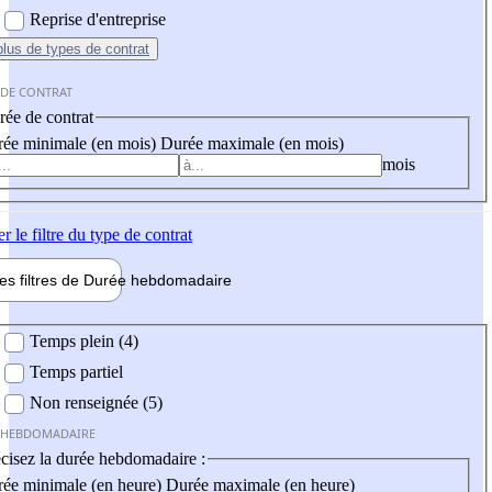
Reprise d'entreprise
plus
de types de contrat
 DE CONTRAT
ée de contrat
ée minimale (en mois)
Durée maximale (en mois)
mois
er
le filtre du type de contrat
les filtres de
Durée hebdo
madaire
 hebdomadaire
Temps plein (4)
Temps partiel
Non renseignée (5)
 HEBDOMADAIRE
cisez la durée hebdomadaire :
ée minimale (en heure)
Durée maximale (en heure)