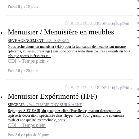
Publié il y a 10 jours
Ajouter cette offre à ma sélection
CDI
Temps plein
Menuisier / Menuisière en meubles
SEVE AGENCEMENT -
93 - SEVRAN
Nous recherchons un menuisier (H/F) pour la fabrication de meubles sur mesure
(placards, cuisines, dressings) ainsi que pour la réalisation d'autres éléments en bois
tels que portes intérieures et...
CDI - Temps plein
Publié il y a 20 jours
Ajouter cette offre à ma sélection
CDI
Temps plein
Menuisier Expérimenté (H/F)
SIEGEAIR -
94 - CHAMPIGNY SUR MARNE
Rejoignez SIEGEAIR, du groupe Atelier d'Excellence, maison d'exception en
tapisserie décoration, spécialisée dans l'hyper luxe. Pour garantir une autonomie
totale et une qualité irréprochable, nous...
CDI - Temps plein
Publié il y a plus de 30 jours